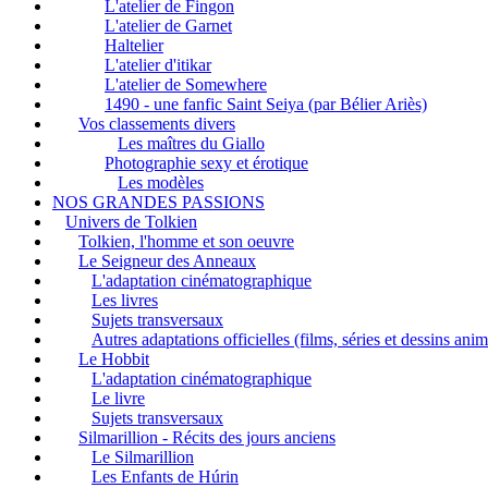
L'atelier de Fingon
L'atelier de Garnet
Haltelier
L'atelier d'itikar
L'atelier de Somewhere
1490 - une fanfic Saint Seiya (par Bélier Ariès)
Vos classements divers
Les maîtres du Giallo
Photographie sexy et érotique
Les modèles
NOS GRANDES PASSIONS
Univers de Tolkien
Tolkien, l'homme et son oeuvre
Le Seigneur des Anneaux
L'adaptation cinématographique
Les livres
Sujets transversaux
Autres adaptations officielles (films, séries et dessins ani
Le Hobbit
L'adaptation cinématographique
Le livre
Sujets transversaux
Silmarillion - Récits des jours anciens
Le Silmarillion
Les Enfants de Húrin