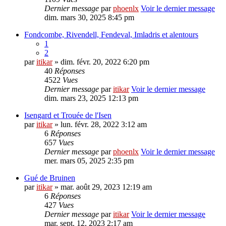
Dernier message
par
phoenlx
Voir le dernier message
dim. mars 30, 2025 8:45 pm
Fondcombe, Rivendell, Fendeval, Imladris et alentours
1
2
par
itikar
» dim. févr. 20, 2022 6:20 pm
40
Réponses
4522
Vues
Dernier message
par
itikar
Voir le dernier message
dim. mars 23, 2025 12:13 pm
Isengard et Trouée de l'Isen
par
itikar
» lun. févr. 28, 2022 3:12 am
6
Réponses
657
Vues
Dernier message
par
phoenlx
Voir le dernier message
mer. mars 05, 2025 2:35 pm
Gué de Bruinen
par
itikar
» mar. août 29, 2023 12:19 am
6
Réponses
427
Vues
Dernier message
par
itikar
Voir le dernier message
mar. sept. 12, 2023 2:17 am