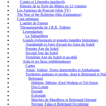
Contes et Légendes inachevés
Histoire de la Terre du Milieu en 12 volumes
Les Anneaux de Pouvoir (série TV)
The War of the Rohirrim (film d'animation)
Coin artistique
L'atelier de Fingon
Thesauruspedia de J.R.R. Tolkien
Legendarium
Le Silmarillion
Grands événements et grandes batailles historiques
Ainulindalë et Ages d'avant les Ages du Soleil
Premier Age du Soleil
Second Age du Soleil
Troisième Age du Soleil et au-delà
Arda et ses lieux emblématiques
Cartes
Aman, Valinor, Terres Immortelles et Ambarkanta
Territoires antiques et perdus, dont le Beleriand et N
Beleriand
Hithlum, Mihrim, Ered Wethrin et Tol-Sirion
Dor-Lomin
Doriath
Echoriath
Marches de Maedhros et Beleriand Oriental
Nevrast, Falas et Beleriand Occidental