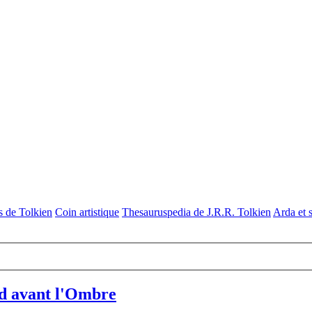
s de Tolkien
Coin artistique
Thesauruspedia de J.R.R. Tolkien
Arda et 
rd avant l'Ombre