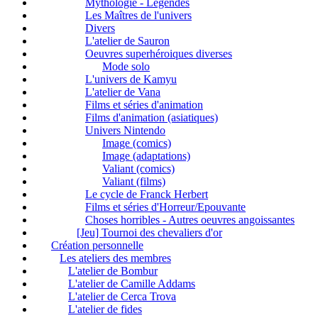
Mythologie - Légendes
Les Maîtres de l'univers
Divers
L'atelier de Sauron
Oeuvres superhéroiques diverses
Mode solo
L'univers de Kamyu
L'atelier de Vana
Films et séries d'animation
Films d'animation (asiatiques)
Univers Nintendo
Image (comics)
Image (adaptations)
Valiant (comics)
Valiant (films)
Le cycle de Franck Herbert
Films et séries d'Horreur/Epouvante
Choses horribles - Autres oeuvres angoissantes
[Jeu] Tournoi des chevaliers d'or
Création personnelle
Les ateliers des membres
L'atelier de Bombur
L'atelier de Camille Addams
L'atelier de Cerca Trova
L'atelier de fides