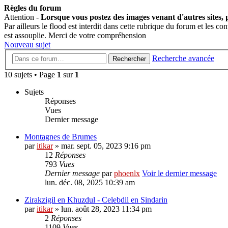
Règles du forum
Attention -
Lorsque vous postez des images venant d'autres sites, p
Par ailleurs le flood est interdit dans cette rubrique du forum et les 
est assouplie. Merci de votre compréhension
Nouveau sujet
Recherche avancée
Rechercher
10 sujets • Page
1
sur
1
Sujets
Réponses
Vues
Dernier message
Montagnes de Brumes
par
itikar
» mar. sept. 05, 2023 9:16 pm
12
Réponses
793
Vues
Dernier message
par
phoenlx
Voir le dernier message
lun. déc. 08, 2025 10:39 am
Zirakzigil en Khuzdul - Celebdil en Sindarin
par
itikar
» lun. août 28, 2023 11:34 pm
2
Réponses
1109
Vues