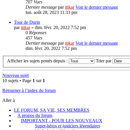
707
Vues
Dernier message
par
itikar
Voir le dernier message
lun. août 28, 2023 11:33 pm
Tour de Durin
par
itikar
» dim. févr. 20, 2022 7:52 pm
0
Réponses
457
Vues
Dernier message
par
itikar
Voir le dernier message
dim. févr. 20, 2022 7:52 pm
Afficher les sujets postés depuis :
Trier par
Nouveau sujet
10 sujets • Page
1
sur
1
Retourner à l’index du forum
Aller à
LE FORUM, SA VIE, SES MEMBRES
A propos du forum
IMPORTANT - POUR LES NOUVEAUX
Super-héros et justiciers légendaires