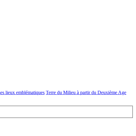
ses lieux emblématiques
Terre du Milieu à partir du Deuxième Age