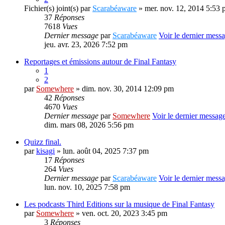
Fichier(s) joint(s)
par
Scarabéaware
» mer. nov. 12, 2014 5:53
37
Réponses
7618
Vues
Dernier message
par
Scarabéaware
Voir le dernier mess
jeu. avr. 23, 2026 7:52 pm
Reportages et émissions autour de Final Fantasy
1
2
par
Somewhere
» dim. nov. 30, 2014 12:09 pm
42
Réponses
4670
Vues
Dernier message
par
Somewhere
Voir le dernier messag
dim. mars 08, 2026 5:56 pm
Quizz final.
par
kisagi
» lun. août 04, 2025 7:37 pm
17
Réponses
264
Vues
Dernier message
par
Scarabéaware
Voir le dernier mess
lun. nov. 10, 2025 7:58 pm
Les podcasts Third Editions sur la musique de Final Fantasy
par
Somewhere
» ven. oct. 20, 2023 3:45 pm
3
Réponses