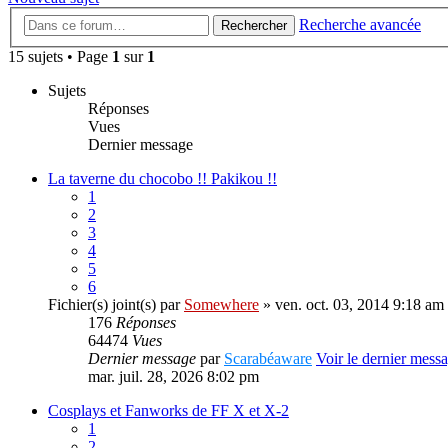
Recherche avancée
Rechercher
15 sujets • Page
1
sur
1
Sujets
Réponses
Vues
Dernier message
La taverne du chocobo !! Pakikou !!
1
2
3
4
5
6
Fichier(s) joint(s)
par
Somewhere
» ven. oct. 03, 2014 9:18 am
176
Réponses
64474
Vues
Dernier message
par
Scarabéaware
Voir le dernier mess
mar. juil. 28, 2026 8:02 pm
Cosplays et Fanworks de FF X et X-2
1
2