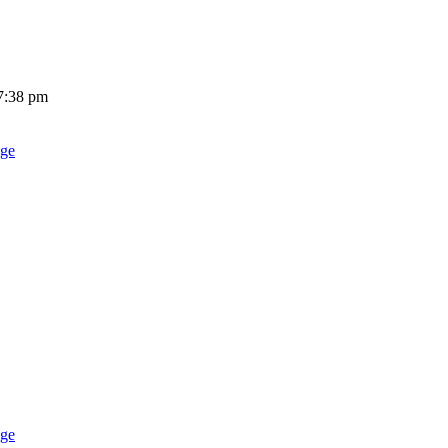
 7:38 pm
age
age