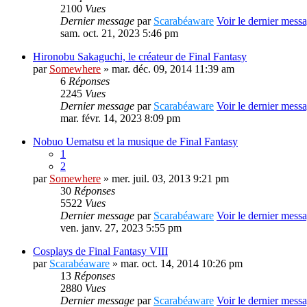
2100
Vues
Dernier message
par
Scarabéaware
Voir le dernier mess
sam. oct. 21, 2023 5:46 pm
Hironobu Sakaguchi, le créateur de Final Fantasy
par
Somewhere
» mar. déc. 09, 2014 11:39 am
6
Réponses
2245
Vues
Dernier message
par
Scarabéaware
Voir le dernier mess
mar. févr. 14, 2023 8:09 pm
Nobuo Uematsu et la musique de Final Fantasy
1
2
par
Somewhere
» mer. juil. 03, 2013 9:21 pm
30
Réponses
5522
Vues
Dernier message
par
Scarabéaware
Voir le dernier mess
ven. janv. 27, 2023 5:55 pm
Cosplays de Final Fantasy VIII
par
Scarabéaware
» mar. oct. 14, 2014 10:26 pm
13
Réponses
2880
Vues
Dernier message
par
Scarabéaware
Voir le dernier mess