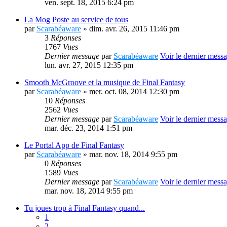
ven. sept. 18, 2015 6:24 pm
La Mog Poste au service de tous
par
Scarabéaware
» dim. avr. 26, 2015 11:46 pm
3
Réponses
1767
Vues
Dernier message
par
Scarabéaware
Voir le dernier mess
lun. avr. 27, 2015 12:35 pm
Smooth McGroove et la musique de Final Fantasy
par
Scarabéaware
» mer. oct. 08, 2014 12:30 pm
10
Réponses
2562
Vues
Dernier message
par
Scarabéaware
Voir le dernier mess
mar. déc. 23, 2014 1:51 pm
Le Portal App de Final Fantasy
par
Scarabéaware
» mar. nov. 18, 2014 9:55 pm
0
Réponses
1589
Vues
Dernier message
par
Scarabéaware
Voir le dernier mess
mar. nov. 18, 2014 9:55 pm
Tu joues trop à Final Fantasy quand...
1
2