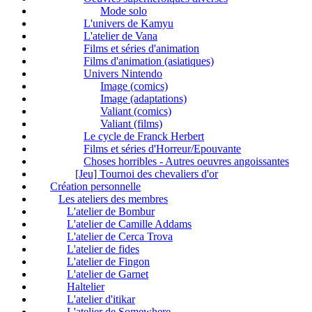
Mode solo
L'univers de Kamyu
L'atelier de Vana
Films et séries d'animation
Films d'animation (asiatiques)
Univers Nintendo
Image (comics)
Image (adaptations)
Valiant (comics)
Valiant (films)
Le cycle de Franck Herbert
Films et séries d'Horreur/Epouvante
Choses horribles - Autres oeuvres angoissantes
[Jeu] Tournoi des chevaliers d'or
Création personnelle
Les ateliers des membres
L'atelier de Bombur
L'atelier de Camille Addams
L'atelier de Cerca Trova
L'atelier de fides
L'atelier de Fingon
L'atelier de Garnet
Haltelier
L'atelier d'itikar
L'atelier de Somewhere