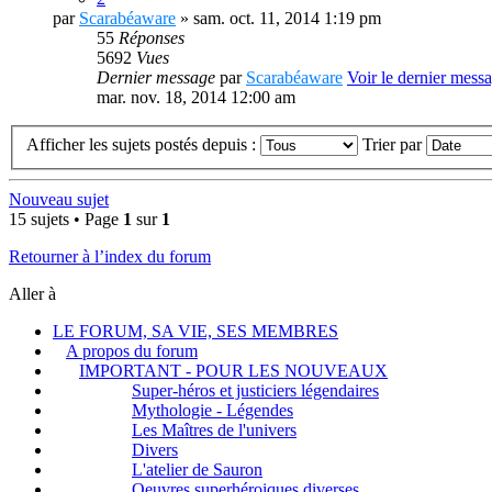
par
Scarabéaware
» sam. oct. 11, 2014 1:19 pm
55
Réponses
5692
Vues
Dernier message
par
Scarabéaware
Voir le dernier mess
mar. nov. 18, 2014 12:00 am
Afficher les sujets postés depuis :
Trier par
Nouveau sujet
15 sujets • Page
1
sur
1
Retourner à l’index du forum
Aller à
LE FORUM, SA VIE, SES MEMBRES
A propos du forum
IMPORTANT - POUR LES NOUVEAUX
Super-héros et justiciers légendaires
Mythologie - Légendes
Les Maîtres de l'univers
Divers
L'atelier de Sauron
Oeuvres superhéroiques diverses