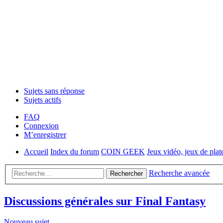
Sujets sans réponse
Sujets actifs
FAQ
Connexion
M’enregistrer
Accueil
Index du forum
COIN GEEK
Jeux vidéo, jeux de plat
Recherche avancée
Rechercher
Discussions générales sur Final Fantasy
Nouveau sujet