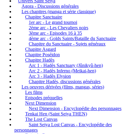
Univers Saint Seiya
Agora - Discussions générales
Les chapitres (manga et série classique)
Chapitre Sanctuaire
1er arc - Le grand tournoi
2ème arc - Les Chevaliers noirs
3ème arc - Episodes 16 à 35
4ème arc - Golds Saints/Bataille du Sanctuaire
Chapitre du Sanctuaire - Sujets généraux
Chapitre Asgard
Chapitre Poséidon
Chapitre Hadès
Arc 1 - Hadès Sanctuary (Jûnikyû-hen)
Arc 2 - Hadès Inferno (Meikai-hen)
Arc 3 - Hadès Elysion
Chapitre Hadès, discussions générales
Les oeuvres dérivées (films, mangas, séries)
Les films
Episodes préquelles
Next Dimension
Next Dimension - Encyclopédie des personnages
Tenkai Hen (Saint Seiya THEN)
The Lost Canvas
Saint Seiya Lost Canvas - Encyclopédie des
personnages