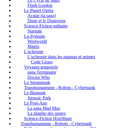
Le Cycle de Mars
Flash Gordon
Le Planet Opéra
Avatar (la saga)
Dune et le Duniverse
Science-Fiction militaire
Stargate
La dystopie
Westworld
Matrix
L'uchronie
L'uchronie dans les mangas et animes
Code Geass
Voyages temporels
saga Terminator
Doctor Who
Le Steampunk
Transhumanisme - Robots - Cyberpunk
Le Biopunk
Jurassic Park
Le Post-Apo
La saga Mad Max
La planète des singes
Science-Fiction Horrifique
Transhumanisme - Robots - Cyberpunk