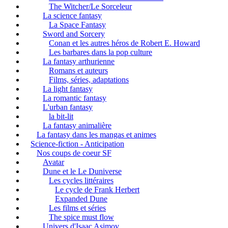
The Witcher/Le Sorceleur
La science fantasy
La Space Fantasy
Sword and Sorcery
Conan et les autres héros de Robert E. Howard
Les barbares dans la pop culture
La fantasy arthurienne
Romans et auteurs
Films, séries, adaptations
La light fantasy
La romantic fantasy
L'urban fantasy
la bit-lit
La fantasy animalière
La fantasy dans les mangas et animes
Science-fiction - Anticipation
Nos coups de coeur SF
Avatar
Dune et le Le Duniverse
Les cycles littéraires
Le cycle de Frank Herbert
Expanded Dune
Les films et séries
The spice must flow
Univers d'Isaac Asimov