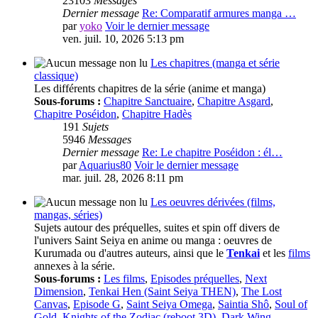
23103
Messages
Dernier message
Re: Comparatif armures manga …
par
yoko
Voir le dernier message
ven. juil. 10, 2026 5:13 pm
Les chapitres (manga et série
classique)
Les différents chapitres de la série (anime et manga)
Sous-forums :
Chapitre Sanctuaire
,
Chapitre Asgard
,
Chapitre Poséidon
,
Chapitre Hadès
191
Sujets
5946
Messages
Dernier message
Re: Le chapitre Poséidon : él…
par
Aquarius80
Voir le dernier message
mar. juil. 28, 2026 8:11 pm
Les oeuvres dérivées (films,
mangas, séries)
Sujets autour des préquelles, suites et spin off divers de
l'univers Saint Seiya en anime ou manga : oeuvres de
Kurumada ou d'autres auteurs, ainsi que le
Tenkai
et les
films
annexes à la série.
Sous-forums :
Les films
,
Episodes préquelles
,
Next
Dimension
,
Tenkai Hen (Saint Seiya THEN)
,
The Lost
Canvas
,
Episode G
,
Saint Seiya Omega
,
Saintia Shô
,
Soul of
Gold
,
Knights of the Zodiac (reboot 3D)
,
Dark Wing
,