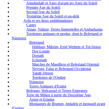
Ainulindalë et Ages d'avant les Ages du Soleil
Premier Age du Soleil
Second Age du Soleil
Troisième Age du Soleil et au-delà
Arda et ses lieux emblématiques
Cartes
Aman, Valinor, Terres Immortelles et Ambarkanta
Territoires antiques et perdus, dont le Beleriand et
Númenor
Beleriand
Hithlum, Mihrim, Ered Wethrin et Tol-Sirion
Dor-Lomin
Doriath
Echoriath
Marches de Maedhros et Beleriand Oriental
Nevrast, Falas et Beleriand Occidental
Talath Dirnen
Territoires de l'Ombre
Númenor
Terres Antiques d'Endor
Belegaer, Helcaraxë et Terres Emergees
Terre du Milieu à partir du Deuxième Age
Arnor et Eriador
Montagnes de Brumes, Imladris et Isengard avant
l'Ombre