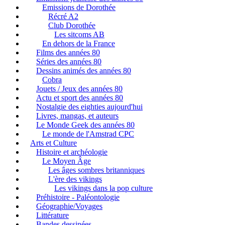
Emissions de Dorothée
Récré A2
Club Dorothée
Les sitcoms AB
En dehors de la France
Films des années 80
Séries des années 80
Dessins animés des années 80
Cobra
Jouets / Jeux des années 80
Actu et sport des années 80
Nostalgie des eighties aujourd'hui
Livres, mangas, et auteurs
Le Monde Geek des années 80
Le monde de l'Amstrad CPC
Arts et Culture
Histoire et archéologie
Le Moyen Âge
Les âges sombres britanniques
L'ère des vikings
Les vikings dans la pop culture
Préhistoire - Paléontologie
Géographie/Voyages
Littérature
Bandes dessinées