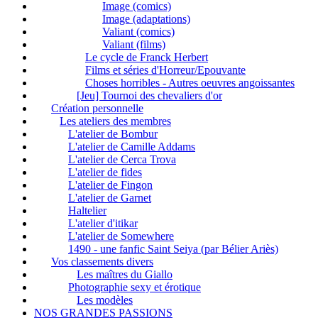
Image (comics)
Image (adaptations)
Valiant (comics)
Valiant (films)
Le cycle de Franck Herbert
Films et séries d'Horreur/Epouvante
Choses horribles - Autres oeuvres angoissantes
[Jeu] Tournoi des chevaliers d'or
Création personnelle
Les ateliers des membres
L'atelier de Bombur
L'atelier de Camille Addams
L'atelier de Cerca Trova
L'atelier de fides
L'atelier de Fingon
L'atelier de Garnet
Haltelier
L'atelier d'itikar
L'atelier de Somewhere
1490 - une fanfic Saint Seiya (par Bélier Ariès)
Vos classements divers
Les maîtres du Giallo
Photographie sexy et érotique
Les modèles
NOS GRANDES PASSIONS