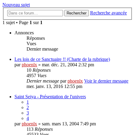
Nouveau sujet
Recherche avancée
Rechercher
1 sujet • Page
1
sur
1
Annonces
Réponses
Vues
Dernier message
Les lois de ce Sanctuaire !! (Charte de la rubrique)
par
phoenlx
» mar. déc. 21, 2004 2:32 pm
10
Réponses
4957
Vues
Dernier message
par
phoenlx
Voir le dernier message
mer. janv. 13, 2016 12:55 pm
Saint Seiya - Présentation de l'univers
1
2
3
4
par
phoenlx
» sam. mars 13, 2004 7:49 pm
113
Réponses
45533
Vues