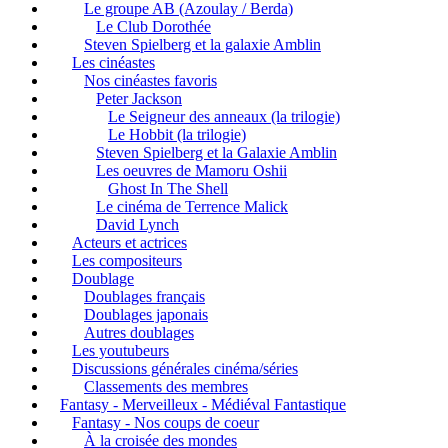
Le groupe AB (Azoulay / Berda)
Le Club Dorothée
Steven Spielberg et la galaxie Amblin
Les cinéastes
Nos cinéastes favoris
Peter Jackson
Le Seigneur des anneaux (la trilogie)
Le Hobbit (la trilogie)
Steven Spielberg et la Galaxie Amblin
Les oeuvres de Mamoru Oshii
Ghost In The Shell
Le cinéma de Terrence Malick
David Lynch
Acteurs et actrices
Les compositeurs
Doublage
Doublages français
Doublages japonais
Autres doublages
Les youtubeurs
Discussions générales cinéma/séries
Classements des membres
Fantasy - Merveilleux - Médiéval Fantastique
Fantasy - Nos coups de coeur
À la croisée des mondes