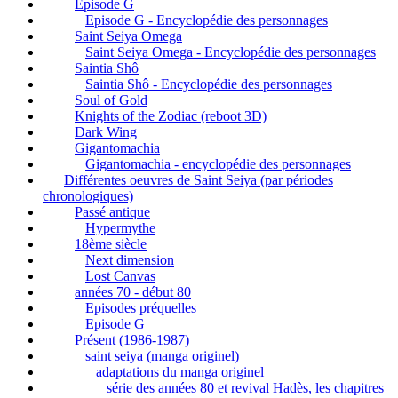
Episode G
Episode G - Encyclopédie des personnages
Saint Seiya Omega
Saint Seiya Omega - Encyclopédie des personnages
Saintia Shô
Saintia Shô - Encyclopédie des personnages
Soul of Gold
Knights of the Zodiac (reboot 3D)
Dark Wing
Gigantomachia
Gigantomachia - encyclopédie des personnages
Différentes oeuvres de Saint Seiya (par périodes
chronologiques)
Passé antique
Hypermythe
18ème siècle
Next dimension
Lost Canvas
années 70 - début 80
Episodes préquelles
Episode G
Présent (1986-1987)
saint seiya (manga originel)
adaptations du manga originel
série des années 80 et revival Hadès, les chapitres