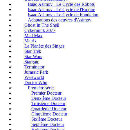
Isaac Asimov - Le Cycle des Robots
Isaac Asimov - Le Cycle de l'Empire
Isaac Asimov - Le Cycle de Fondation
Adaptations des oeuvres d'Asimov
Ghost In The Shell
Cyberpunk 2077
Mad Max
Matrix
La Planète des Singes
Star Trek
Star Wars
Stargate
Terminator
Jurassic Park
Westworld
Doctor Who
Première série
Premier Docteur
Deuxième Docteur
Troisième Docteur
Quatrième Docteur
Cinquième Docteur
Sixième Docteur
Septième Docteur
Huitième Docteur