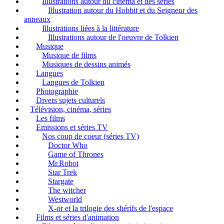
Illustrations autour du cinéma et des séries
Illustration autour du Hobbit et du Seigneur des
anneaux
Illustrations liées à la littérature
Illustrations autour de l'oeuvre de Tolkien
Musique
Musique de films
Musiques de dessins animés
Langues
Langues de Tolkien
Photographie
Divers sujets culturels
Télévision, cinéma, séries
Les films
Emissions et séries TV
Nos coup de coeur (séries TV)
Doctor Who
Game of Thrones
Mr.Robot
Star Trek
Stargate
The witcher
Westworld
X-or et la trilogie des shérifs de l'espace
Films et séries d'animation