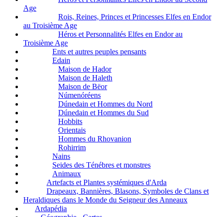
Age
Rois, Reines, Princes et Princesses Elfes en Endor
au Troisième Age
Héros et Personnalités Elfes en Endor au
Troisième Age
Ents et autres peuples pensants
Edain
Maison de Hador
Maison de Haleth
Maison de Bëor
Númenóréens
Dúnedain et Hommes du Nord
Dúnedain et Hommes du Sud
Hobbits
Orientais
Hommes du Rhovanion
Rohirrim
Nains
Seides des Ténébres et monstres
Animaux
Artefacts et Plantes systémiques d'Arda
Drapeaux, Bannières, Blasons, Symboles de Clans et
Heraldiques dans le Monde du Seigneur des Anneaux
Ardapédia