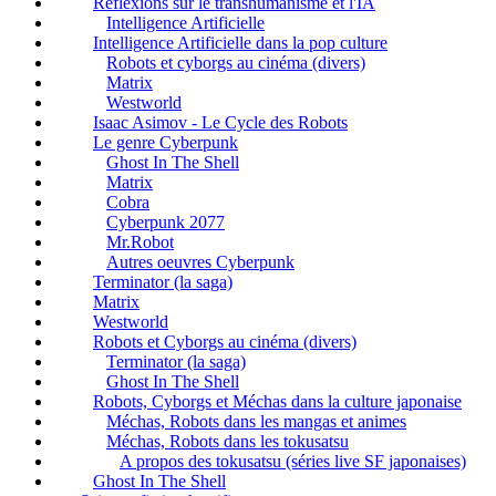
Réflexions sur le transhumanisme et l'IA
Intelligence Artificielle
Intelligence Artificielle dans la pop culture
Robots et cyborgs au cinéma (divers)
Matrix
Westworld
Isaac Asimov - Le Cycle des Robots
Le genre Cyberpunk
Ghost In The Shell
Matrix
Cobra
Cyberpunk 2077
Mr.Robot
Autres oeuvres Cyberpunk
Terminator (la saga)
Matrix
Westworld
Robots et Cyborgs au cinéma (divers)
Terminator (la saga)
Ghost In The Shell
Robots, Cyborgs et Méchas dans la culture japonaise
Méchas, Robots dans les mangas et animes
Méchas, Robots dans les tokusatsu
A propos des tokusatsu (séries live SF japonaises)
Ghost In The Shell