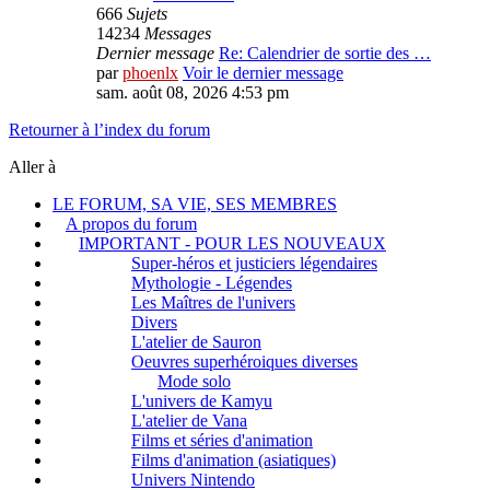
666
Sujets
14234
Messages
Dernier message
Re: Calendrier de sortie des …
par
phoenlx
Voir le dernier message
sam. août 08, 2026 4:53 pm
Retourner à l’index du forum
Aller à
LE FORUM, SA VIE, SES MEMBRES
A propos du forum
IMPORTANT - POUR LES NOUVEAUX
Super-héros et justiciers légendaires
Mythologie - Légendes
Les Maîtres de l'univers
Divers
L'atelier de Sauron
Oeuvres superhéroiques diverses
Mode solo
L'univers de Kamyu
L'atelier de Vana
Films et séries d'animation
Films d'animation (asiatiques)
Univers Nintendo