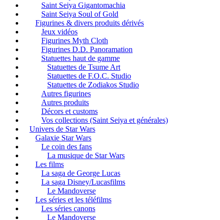
Saint Seiya Gigantomachia
Saint Seiya Soul of Gold
Figurines & divers produits dérivés
Jeux vidéos
Figurines Myth Cloth
Figurines D.D. Panoramation
Statuettes haut de gamme
Statuettes de Tsume Art
Statuettes de F.O.C. Studio
Statuettes de Zodiakos Studio
Autres figurines
Autres produits
Décors et customs
Vos collections (Saint Seiya et générales)
Univers de Star Wars
Galaxie Star Wars
Le coin des fans
La musique de Star Wars
Les films
La saga de George Lucas
La saga Disney/Lucasfilms
Le Mandoverse
Les séries et les téléfilms
Les séries canons
Le Mandoverse