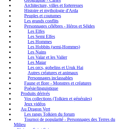
Géographie - Cartes
Architecture, villes et forteresses
Histoire et mythologie d'Arda
Peuples et coutumes
Les grands conflits
Personnages célébres - Héros et Séides
Les Elfes
Les Semi Elfes
Les Hommes
Les Hobbits (semi-Hommes)
Les Nains
Les Valar et les Valier
Les Maiar
Les orcs, gobelins et Uruk Hai
Autres créatures et animaux
Personnages inclassables
Faune et flore - Monstres et créatures
Poésie/linguistique
Produits dérivés
Vos collections (Tolkien et générales)
Jeux vidéos
Au Dragon Vert
Les rangs Tolkien du forum
Tournoi de popularité - Personnages des Terres du
Milieu