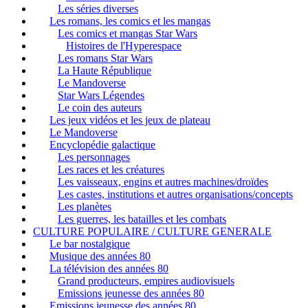
Les séries diverses
Les romans, les comics et les mangas
Les comics et mangas Star Wars
Histoires de l'Hyperespace
Les romans Star Wars
La Haute République
Le Mandoverse
Star Wars Légendes
Le coin des auteurs
Les jeux vidéos et les jeux de plateau
Le Mandoverse
Encyclopédie galactique
Les personnages
Les races et les créatures
Les vaisseaux, engins et autres machines/droïdes
Les castes, institutions et autres organisations/concepts
Les planètes
Les guerres, les batailles et les combats
CULTURE POPULAIRE / CULTURE GENERALE
Le bar nostalgique
Musique des années 80
La télévision des années 80
Grand producteurs, empires audiovisuels
Emissions jeunesse des années 80
Emissions jeunesse des années 80