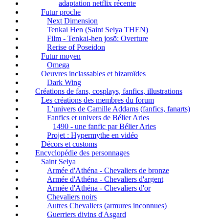
adaptation netflix récente
Futur proche
Next Dimension
Tenkai Hen (Saint Seiya THEN)
Film - Tenkai-hen josō: Overture
Rerise of Poseidon
Futur moyen
Omega
Oeuvres inclassables et bizaroïdes
Dark Wing
Créations de fans, cosplays, fanfics, illustrations
Les créations des membres du forum
L'univers de Camille Addams (fanfics, fanarts)
Fanfics et univers de Bélier Aries
1490 - une fanfic par Bélier Aries
Projet : Hypermythe en vidéo
Décors et customs
Encyclopédie des personnages
Saint Seiya
Armée d'Athéna - Chevaliers de bronze
Armée d'Athéna - Chevaliers d'argent
Armée d'Athéna - Chevaliers d'or
Chevaliers noirs
Autres Chevaliers (armures inconnues)
Guerriers divins d'Asgard