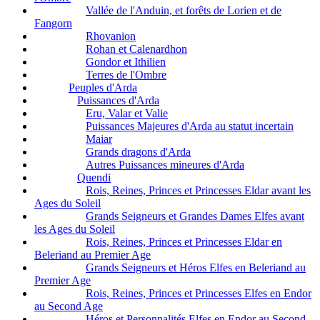
Vallée de l'Anduin, et forêts de Lorien et de
Fangorn
Rhovanion
Rohan et Calenardhon
Gondor et Ithilien
Terres de l'Ombre
Peuples d'Arda
Puissances d'Arda
Eru, Valar et Valie
Puissances Majeures d'Arda au statut incertain
Maiar
Grands dragons d'Arda
Autres Puissances mineures d'Arda
Quendi
Rois, Reines, Princes et Princesses Eldar avant les
Ages du Soleil
Grands Seigneurs et Grandes Dames Elfes avant
les Ages du Soleil
Rois, Reines, Princes et Princesses Eldar en
Beleriand au Premier Age
Grands Seigneurs et Héros Elfes en Beleriand au
Premier Age
Rois, Reines, Princes et Princesses Elfes en Endor
au Second Age
Héros et Personnalités Elfes en Endor au Second