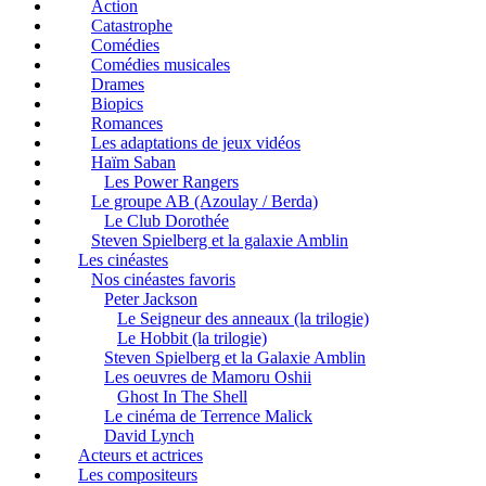
Action
Catastrophe
Comédies
Comédies musicales
Drames
Biopics
Romances
Les adaptations de jeux vidéos
Haïm Saban
Les Power Rangers
Le groupe AB (Azoulay / Berda)
Le Club Dorothée
Steven Spielberg et la galaxie Amblin
Les cinéastes
Nos cinéastes favoris
Peter Jackson
Le Seigneur des anneaux (la trilogie)
Le Hobbit (la trilogie)
Steven Spielberg et la Galaxie Amblin
Les oeuvres de Mamoru Oshii
Ghost In The Shell
Le cinéma de Terrence Malick
David Lynch
Acteurs et actrices
Les compositeurs