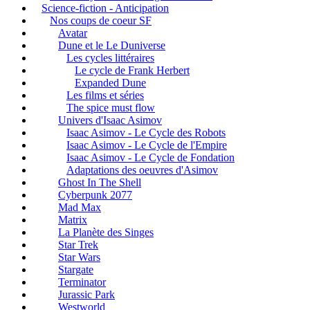
Science-fiction - Anticipation
Nos coups de coeur SF
Avatar
Dune et le Le Duniverse
Les cycles littéraires
Le cycle de Frank Herbert
Expanded Dune
Les films et séries
The spice must flow
Univers d'Isaac Asimov
Isaac Asimov - Le Cycle des Robots
Isaac Asimov - Le Cycle de l'Empire
Isaac Asimov - Le Cycle de Fondation
Adaptations des oeuvres d'Asimov
Ghost In The Shell
Cyberpunk 2077
Mad Max
Matrix
La Planète des Singes
Star Trek
Star Wars
Stargate
Terminator
Jurassic Park
Westworld