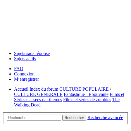
Sujets sans réponse
Sujets actifs
FAQ
Connexion
M’enregistrer
Accueil
Index du forum
CULTURE POPULAIRE /
CULTURE GENERALE
Fantastique - Epouvante
Films et
Séries classées par thèmes
Films et séries de zombies
The
Walking Dead
Recherche avancée
Rechercher