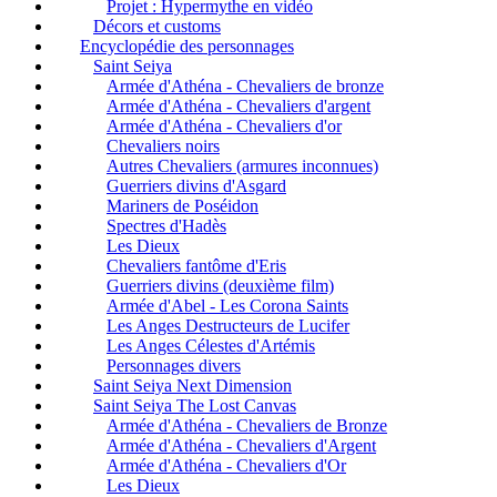
Projet : Hypermythe en vidéo
Décors et customs
Encyclopédie des personnages
Saint Seiya
Armée d'Athéna - Chevaliers de bronze
Armée d'Athéna - Chevaliers d'argent
Armée d'Athéna - Chevaliers d'or
Chevaliers noirs
Autres Chevaliers (armures inconnues)
Guerriers divins d'Asgard
Mariners de Poséidon
Spectres d'Hadès
Les Dieux
Chevaliers fantôme d'Eris
Guerriers divins (deuxième film)
Armée d'Abel - Les Corona Saints
Les Anges Destructeurs de Lucifer
Les Anges Célestes d'Artémis
Personnages divers
Saint Seiya Next Dimension
Saint Seiya The Lost Canvas
Armée d'Athéna - Chevaliers de Bronze
Armée d'Athéna - Chevaliers d'Argent
Armée d'Athéna - Chevaliers d'Or
Les Dieux