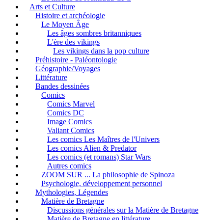
Arts et Culture
Histoire et archéologie
Le Moyen Âge
Les âges sombres britanniques
L'ère des vikings
Les vikings dans la pop culture
Préhistoire - Paléontologie
Géographie/Voyages
Littérature
Bandes dessinées
Comics
Comics Marvel
Comics DC
Image Comics
Valiant Comics
Les comics Les Maîtres de l'Univers
Les comics Alien & Predator
Les comics (et romans) Star Wars
Autres comics
ZOOM SUR ... La philosophie de Spinoza
Psychologie, développement personnel
Mythologies, Légendes
Matière de Bretagne
Discussions générales sur la Matière de Bretagne
Matière de Bretagne en littérature