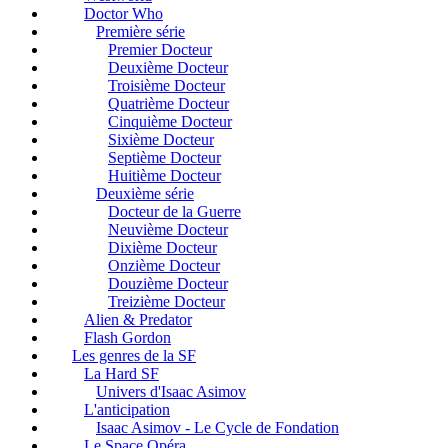
Doctor Who
Première série
Premier Docteur
Deuxième Docteur
Troisième Docteur
Quatrième Docteur
Cinquième Docteur
Sixième Docteur
Septième Docteur
Huitième Docteur
Deuxième série
Docteur de la Guerre
Neuvième Docteur
Dixième Docteur
Onzième Docteur
Douzième Docteur
Treizième Docteur
Alien & Predator
Flash Gordon
Les genres de la SF
La Hard SF
Univers d'Isaac Asimov
L'anticipation
Isaac Asimov - Le Cycle de Fondation
Le Space Opéra