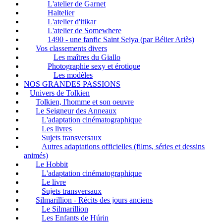
L'atelier de Garnet
Haltelier
L'atelier d'itikar
L'atelier de Somewhere
1490 - une fanfic Saint Seiya (par Bélier Ariès)
Vos classements divers
Les maîtres du Giallo
Photographie sexy et érotique
Les modèles
NOS GRANDES PASSIONS
Univers de Tolkien
Tolkien, l'homme et son oeuvre
Le Seigneur des Anneaux
L'adaptation cinématographique
Les livres
Sujets transversaux
Autres adaptations officielles (films, séries et dessins
animés)
Le Hobbit
L'adaptation cinématographique
Le livre
Sujets transversaux
Silmarillion - Récits des jours anciens
Le Silmarillion
Les Enfants de Húrin