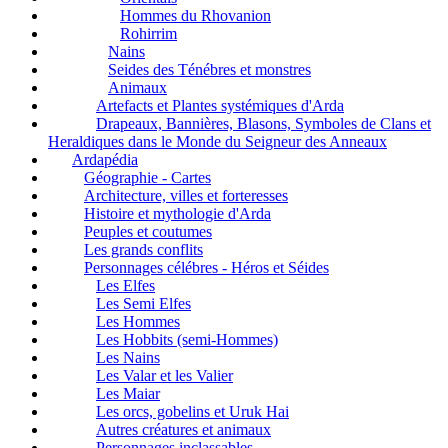
Hommes du Rhovanion
Rohirrim
Nains
Seides des Ténébres et monstres
Animaux
Artefacts et Plantes systémiques d'Arda
Drapeaux, Bannières, Blasons, Symboles de Clans et
Heraldiques dans le Monde du Seigneur des Anneaux
Ardapédia
Géographie - Cartes
Architecture, villes et forteresses
Histoire et mythologie d'Arda
Peuples et coutumes
Les grands conflits
Personnages célébres - Héros et Séides
Les Elfes
Les Semi Elfes
Les Hommes
Les Hobbits (semi-Hommes)
Les Nains
Les Valar et les Valier
Les Maiar
Les orcs, gobelins et Uruk Hai
Autres créatures et animaux
Personnages inclassables