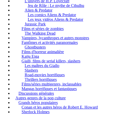
L'univers de H.P. Lovecraft
Jeu de Rôle : Le mythe de Cthulhu
Alien & Predator
Les comics Aliens & Predator
Les jeux vidéos Aliens & Predator
Jurassic Park
Films et séries de zombies
The Walking Dead
Vampires, lycanthropes et autres monstres
Fantômes et activités paranormales
Ghostbusters
Films d'horreur animalière
Kaiju Eiga
Gialli, films de serial killers, slashers
Les maîtres du Giallo
Slashers
Road-movies horrifiques
Thrillers horrifiques
Films/séries multigenres, inclassables
Mangas horrifiques et fantastiques
Discussions générales
Autres genres de la pop culture
Grands héros populaires
Conan et les autres héros de Robert E. Howard
Sherlock Holmes