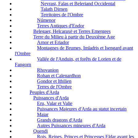
Nevrast, Falas et Beleriand Occidental
Talath Dirnen
Territoires de l'Ombre
Númenor
Terres Antiques d'Endor
Belegaer, Helcaraxë et Terres Emergees
Terre du Milieu à partir du Deuxième Age
Arnor et Eriador
Montagnes de Brumes, Imladris et Isengard avant
l'Ombre
Vallée de l'Anduin, et forêts de Lorien et de
Fangorn
Rhovanion
Rohan et Calenardhon
Gondor et Ithilien
Terres de l'Ombre
Peuples d'Arda
Puissances d'Arda
Eru, Valar et Valie
Puissances Majeures d'Arda au statut incertain
Maiar
Grands dragons d'Arda
Autres Puissances mineures d'Arda
Quendi
Rois, Reines, Princes et Princesses Eldar avant les