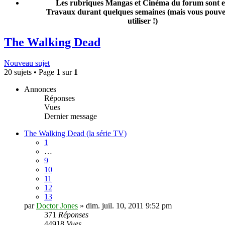
Les rubriques Mangas et Cinéma du forum sont 
Travaux durant quelques semaines (mais vous pouvez
utiliser !)
The Walking Dead
Nouveau sujet
20 sujets • Page
1
sur
1
Annonces
Réponses
Vues
Dernier message
The Walking Dead (la série TV)
1
…
9
10
11
12
13
par
Doctor Jones
» dim. juil. 10, 2011 9:52 pm
371
Réponses
44918
Vues