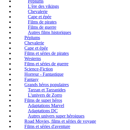
Péplums
L'ère des vikings
Chevalerie
Cape et épée
Films de pirates
Films de guerre
Autres films historiques
Péplums
Chevalerie
Cape et épée
Films et séries de pirates
Westerns
Films et séries de guerre
Science-Fiction
Horreur - Fantastique
Fantasy
Grands héros populaires
Tarzan et Tarzanides
L'univers de Zorro
Films de super héros
Adaptations Marvel
Adaptations DC
Autres univers super héroiques
Road Movies, films et séries de voyage
Films et séries d'aventure