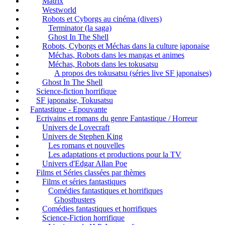
Matrix
Westworld
Robots et Cyborgs au cinéma (divers)
Terminator (la saga)
Ghost In The Shell
Robots, Cyborgs et Méchas dans la culture japonaise
Méchas, Robots dans les mangas et animes
Méchas, Robots dans les tokusatsu
A propos des tokusatsu (séries live SF japonaises)
Ghost In The Shell
Science-fiction horrifique
SF japonaise, Tokusatsu
Fantastique - Epouvante
Ecrivains et romans du genre Fantastique / Horreur
Univers de Lovecraft
Univers de Stephen King
Les romans et nouvelles
Les adaptations et productions pour la TV
Univers d'Edgar Allan Poe
Films et Séries classées par thèmes
Films et séries fantastiques
Comédies fantastiques et horrifiques
Ghostbusters
Comédies fantastiques et horrifiques
Science-Fiction horrifique