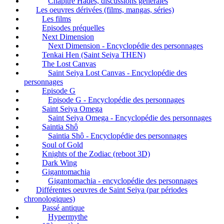
Chapitre Hadès, discussions générales
Les oeuvres dérivées (films, mangas, séries)
Les films
Episodes préquelles
Next Dimension
Next Dimension - Encyclopédie des personnages
Tenkai Hen (Saint Seiya THEN)
The Lost Canvas
Saint Seiya Lost Canvas - Encyclopédie des
personnages
Episode G
Episode G - Encyclopédie des personnages
Saint Seiya Omega
Saint Seiya Omega - Encyclopédie des personnages
Saintia Shô
Saintia Shô - Encyclopédie des personnages
Soul of Gold
Knights of the Zodiac (reboot 3D)
Dark Wing
Gigantomachia
Gigantomachia - encyclopédie des personnages
Différentes oeuvres de Saint Seiya (par périodes
chronologiques)
Passé antique
Hypermythe