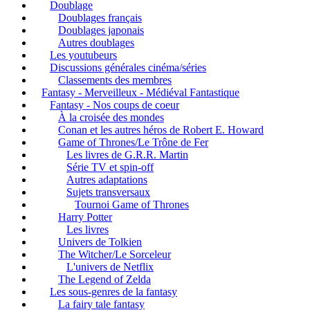
Doublage
Doublages français
Doublages japonais
Autres doublages
Les youtubeurs
Discussions générales cinéma/séries
Classements des membres
Fantasy - Merveilleux - Médiéval Fantastique
Fantasy - Nos coups de coeur
À la croisée des mondes
Conan et les autres héros de Robert E. Howard
Game of Thrones/Le Trône de Fer
Les livres de G.R.R. Martin
Série TV et spin-off
Autres adaptations
Sujets transversaux
Tournoi Game of Thrones
Harry Potter
Les livres
Univers de Tolkien
The Witcher/Le Sorceleur
L'univers de Netflix
The Legend of Zelda
Les sous-genres de la fantasy
La fairy tale fantasy