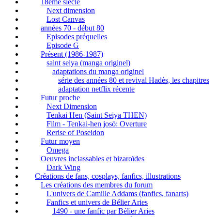
18ème siècle
Next dimension
Lost Canvas
années 70 - début 80
Episodes préquelles
Episode G
Présent (1986-1987)
saint seiya (manga originel)
adaptations du manga originel
série des années 80 et revival Hadès, les chapitres
adaptation netflix récente
Futur proche
Next Dimension
Tenkai Hen (Saint Seiya THEN)
Film - Tenkai-hen josō: Overture
Rerise of Poseidon
Futur moyen
Omega
Oeuvres inclassables et bizaroïdes
Dark Wing
Créations de fans, cosplays, fanfics, illustrations
Les créations des membres du forum
L'univers de Camille Addams (fanfics, fanarts)
Fanfics et univers de Bélier Aries
1490 - une fanfic par Bélier Aries