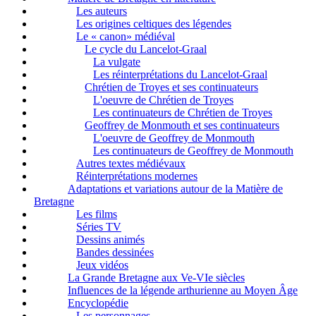
Les auteurs
Les origines celtiques des légendes
Le « canon» médiéval
Le cycle du Lancelot-Graal
La vulgate
Les réinterprétations du Lancelot-Graal
Chrétien de Troyes et ses continuateurs
L'oeuvre de Chrétien de Troyes
Les continuateurs de Chrétien de Troyes
Geoffrey de Monmouth et ses continuateurs
L'oeuvre de Geoffrey de Monmouth
Les continuateurs de Geoffrey de Monmouth
Autres textes médiévaux
Réinterprétations modernes
Adaptations et variations autour de la Matière de
Bretagne
Les films
Séries TV
Dessins animés
Bandes dessinées
Jeux vidéos
La Grande Bretagne aux Ve-VIe siècles
Influences de la légende arthurienne au Moyen Âge
Encyclopédie
Les personnages