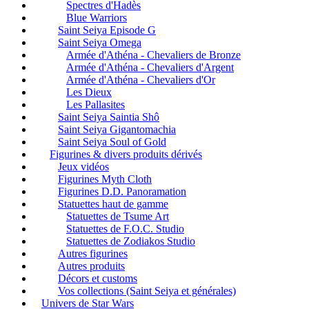
Spectres d'Hadès
Blue Warriors
Saint Seiya Episode G
Saint Seiya Omega
Armée d'Athéna - Chevaliers de Bronze
Armée d'Athéna - Chevaliers d'Argent
Armée d'Athéna - Chevaliers d'Or
Les Dieux
Les Pallasites
Saint Seiya Saintia Shô
Saint Seiya Gigantomachia
Saint Seiya Soul of Gold
Figurines & divers produits dérivés
Jeux vidéos
Figurines Myth Cloth
Figurines D.D. Panoramation
Statuettes haut de gamme
Statuettes de Tsume Art
Statuettes de F.O.C. Studio
Statuettes de Zodiakos Studio
Autres figurines
Autres produits
Décors et customs
Vos collections (Saint Seiya et générales)
Univers de Star Wars