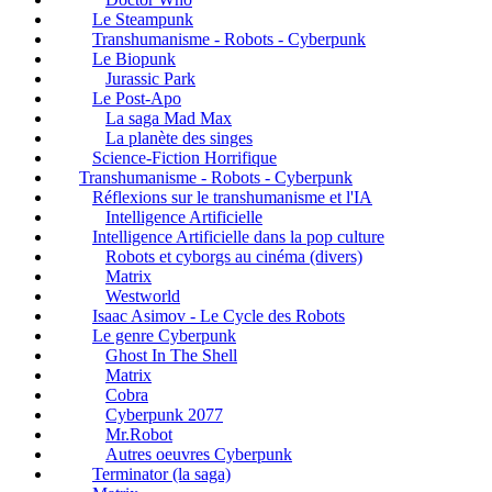
Le Steampunk
Transhumanisme - Robots - Cyberpunk
Le Biopunk
Jurassic Park
Le Post-Apo
La saga Mad Max
La planète des singes
Science-Fiction Horrifique
Transhumanisme - Robots - Cyberpunk
Réflexions sur le transhumanisme et l'IA
Intelligence Artificielle
Intelligence Artificielle dans la pop culture
Robots et cyborgs au cinéma (divers)
Matrix
Westworld
Isaac Asimov - Le Cycle des Robots
Le genre Cyberpunk
Ghost In The Shell
Matrix
Cobra
Cyberpunk 2077
Mr.Robot
Autres oeuvres Cyberpunk
Terminator (la saga)