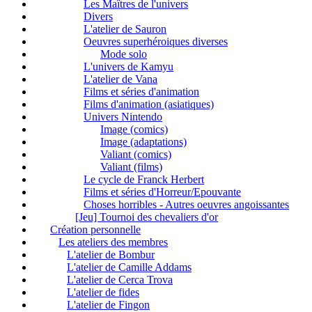
Les Maîtres de l'univers
Divers
L'atelier de Sauron
Oeuvres superhéroiques diverses
Mode solo
L'univers de Kamyu
L'atelier de Vana
Films et séries d'animation
Films d'animation (asiatiques)
Univers Nintendo
Image (comics)
Image (adaptations)
Valiant (comics)
Valiant (films)
Le cycle de Franck Herbert
Films et séries d'Horreur/Epouvante
Choses horribles - Autres oeuvres angoissantes
[Jeu] Tournoi des chevaliers d'or
Création personnelle
Les ateliers des membres
L'atelier de Bombur
L'atelier de Camille Addams
L'atelier de Cerca Trova
L'atelier de fides
L'atelier de Fingon