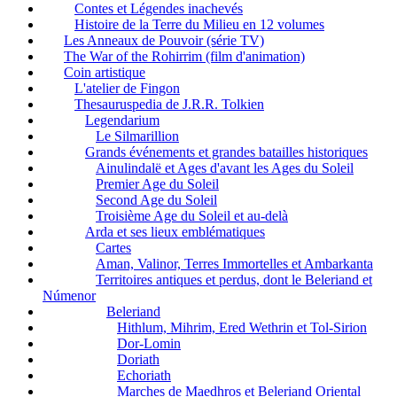
Contes et Légendes inachevés
Histoire de la Terre du Milieu en 12 volumes
Les Anneaux de Pouvoir (série TV)
The War of the Rohirrim (film d'animation)
Coin artistique
L'atelier de Fingon
Thesauruspedia de J.R.R. Tolkien
Legendarium
Le Silmarillion
Grands événements et grandes batailles historiques
Ainulindalë et Ages d'avant les Ages du Soleil
Premier Age du Soleil
Second Age du Soleil
Troisième Age du Soleil et au-delà
Arda et ses lieux emblématiques
Cartes
Aman, Valinor, Terres Immortelles et Ambarkanta
Territoires antiques et perdus, dont le Beleriand et
Númenor
Beleriand
Hithlum, Mihrim, Ered Wethrin et Tol-Sirion
Dor-Lomin
Doriath
Echoriath
Marches de Maedhros et Beleriand Oriental