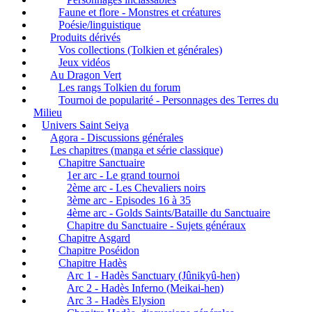
Faune et flore - Monstres et créatures
Poésie/linguistique
Produits dérivés
Vos collections (Tolkien et générales)
Jeux vidéos
Au Dragon Vert
Les rangs Tolkien du forum
Tournoi de popularité - Personnages des Terres du
Milieu
Univers Saint Seiya
Agora - Discussions générales
Les chapitres (manga et série classique)
Chapitre Sanctuaire
1er arc - Le grand tournoi
2ème arc - Les Chevaliers noirs
3ème arc - Episodes 16 à 35
4ème arc - Golds Saints/Bataille du Sanctuaire
Chapitre du Sanctuaire - Sujets généraux
Chapitre Asgard
Chapitre Poséidon
Chapitre Hadès
Arc 1 - Hadès Sanctuary (Jûnikyû-hen)
Arc 2 - Hadès Inferno (Meikai-hen)
Arc 3 - Hadès Elysion