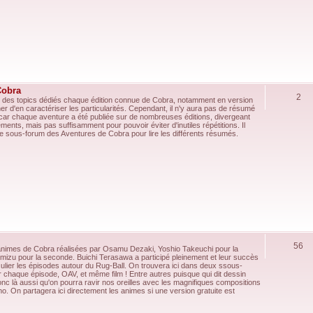
Cobra
2
ns des topics dédiés chaque édition connue de Cobra, notamment en version
er d'en caractériser les particularités. Cependant, il n'y aura pas de résumé
re, car chaque aventure a été publiée sur de nombreuses éditions, divergeant
nts, mais pas suffisamment pour pouvoir éviter d'inutiles répétitions. Il
e sous-forum des Aventures de Cobra pour lire les différents résumés.
56
animes de Cobra réalisées par Osamu Dezaki, Yoshio Takeuchi pour la
imizu pour la seconde. Buichi Terasawa a participé pleinement et leur succès
iculier les épisodes autour du Rug-Ball. On trouvera ici dans deux ssous-
r chaque épisode, OAV, et même film ! Entre autres puisque qui dit dessin
onc là aussi qu'on pourra ravir nos oreilles avec les magnifiques compositions
o. On partagera ici directement les animes si une version gratuite est