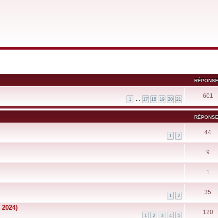
RÉPONS
601
1
…
17
18
19
20
21
RÉPONS
44
1
2
9
1
35
1
2
 2024)
120
1
2
3
4
5