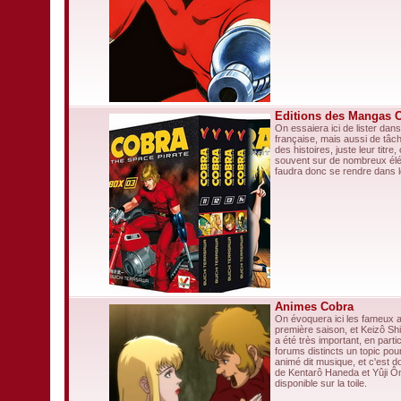
Editions des Mangas 
On essaiera ici de lister da
française, mais aussi de tâch
des histoires, juste leur tit
souvent sur de nombreux éléme
faudra donc se rendre dans l
Animes Cobra
On évoquera ici les fameux 
première saison, et Keizô Sh
a été très important, en part
forums distincts un topic pou
animé dit musique, et c'est d
de Kentarô Haneda et Yûji Ôn
disponible sur la toile.