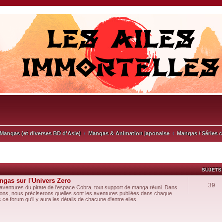
Mangas (et diverses BD d'Asie)
Mangas & Animation japonaise
Mangas / Séries 
SUJETS
ngas sur l'Univers Zero
39
aventures du pirate de l'espace Cobra, tout support de manga réuni. Dans
itions, nous préciserons quelles sont les aventures publiées dans chaque
 ce forum qu'il y aura les détails de chacune d'entre elles.