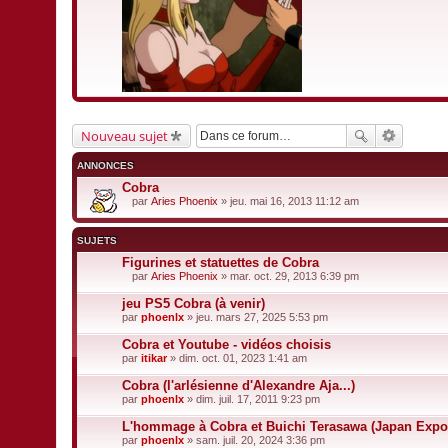
Nouveau sujet
ANNONCES
Cobra
par
Aries Phoenix
» jeu. mai 16, 2013 11:12 am
F
i
c
SUJETS
h
i
Figurines et statuettes de Cobra
e
par
Aries Phoenix
» mar. oct. 29, 2013 6:39 pm
r
F
(
i
jeu PS5 Cobra (à venir)
s
c
par
phoenlx
» jeu. mars 27, 2025 5:53 pm
)
h
j
i
Cobra et Youtube - vidéos choisis
o
e
i
par
r
itikar
» dim. oct. 01, 2023 1:41 am
n
(
t
s
Cobra (l'arlésienne d'Alexandre Aja...)
(
)
par
phoenlx
» dim. juil. 17, 2011 9:23 pm
s
j
)
o
L'hommage à Cobra et Buichi Terasawa (Japan Expo
i
par
phoenlx
» sam. juil. 20, 2024 3:36 pm
n