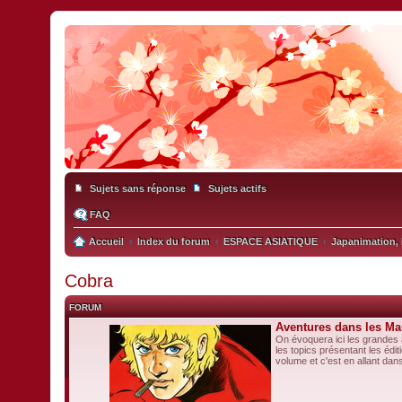
Sujets sans réponse
Sujets actifs
FAQ
Accueil
Index du forum
ESPACE ASIATIQUE
Japanimation, 
Cobra
FORUM
Aventures dans les Ma
On évoquera ici les grandes 
les topics présentant les éd
volume et c'est en allant dans