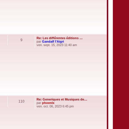
e
d
e
r
n
i
e
r
m
e
s
Re: Les différentes éditions …
s
9
par
Gandalf l'Aigri
a
V
ven. sept. 15, 2023 11:40 am
g
o
e
i
r
l
e
d
e
r
n
i
e
r
m
e
s
Re: Generiques et Musiques de…
s
110
par
phoenlx
a
V
ven. oct. 06, 2023 6:45 pm
g
o
e
i
r
l
e
d