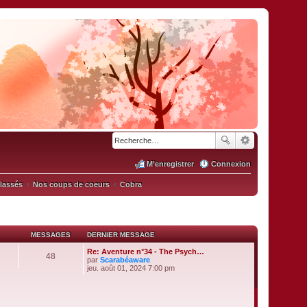
M’enregistrer
Connexion
classés
Nos coups de coeurs
Cobra
MESSAGES
DERNIER MESSAGE
Re: Aventure n°34 - The Psych…
48
par
Scarabéaware
V
jeu. août 01, 2024 7:00 pm
o
i
r
l