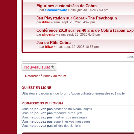
t
Figurines customisées de Cobra
(
s
par
Scarabéaware
» dim. juin 30, 2024 7:03 pm
)
F
i
Jeu Playstation sur Cobra - The Psychogun
c
par
itikar
» sam. sept. 23, 2023 4:47 pm
h
i
Conférence 2018 sur les 40 ans de Cobra (Japan Exp
e
par
r
phoenlx
» sam. sept. 23, 2023 6:43 pm
(
s
Jeu de Rôle Cobra
)
par
itikar
» mar. sept. 12, 2023 10:57 pm
j
F
o
i
i
Affi
c
n
h
t
i
Nouveau sujet
(
e
s
r
)
(
Retourner à l’index du forum
s
)
j
QUI EST EN LIGNE
o
i
Utilisateurs parcourant ce forum : Aucun utilisateur enregistré et 1 invité
n
t
PERMISSIONS DU FORUM
(
s
Vous
ne pouvez pas
poster de nouveaux sujets
)
Vous
ne pouvez pas
répondre aux sujets
Vous
ne pouvez pas
modifier vos messages
Vous
ne pouvez pas
supprimer vos messages
Vous
ne pouvez pas
joindre des fichiers