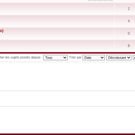
2
4
o)
0
8
cher les sujets postés depuis :
Trier par