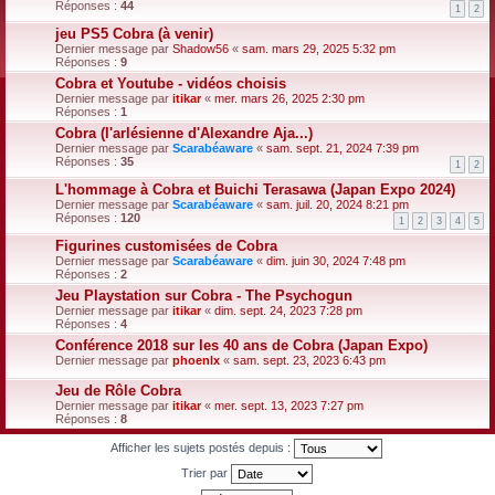
Réponses :
44
1
2
jeu PS5 Cobra (à venir)
Dernier message par
Shadow56
«
sam. mars 29, 2025 5:32 pm
Réponses :
9
Cobra et Youtube - vidéos choisis
Dernier message par
itikar
«
mer. mars 26, 2025 2:30 pm
Réponses :
1
Cobra (l'arlésienne d'Alexandre Aja...)
Dernier message par
Scarabéaware
«
sam. sept. 21, 2024 7:39 pm
Réponses :
35
1
2
L'hommage à Cobra et Buichi Terasawa (Japan Expo 2024)
Dernier message par
Scarabéaware
«
sam. juil. 20, 2024 8:21 pm
Réponses :
120
1
2
3
4
5
Figurines customisées de Cobra
Dernier message par
Scarabéaware
«
dim. juin 30, 2024 7:48 pm
Réponses :
2
Jeu Playstation sur Cobra - The Psychogun
Dernier message par
itikar
«
dim. sept. 24, 2023 7:28 pm
Réponses :
4
Conférence 2018 sur les 40 ans de Cobra (Japan Expo)
Dernier message par
phoenlx
«
sam. sept. 23, 2023 6:43 pm
Jeu de Rôle Cobra
Dernier message par
itikar
«
mer. sept. 13, 2023 7:27 pm
Réponses :
8
Afficher les sujets postés depuis :
Trier par