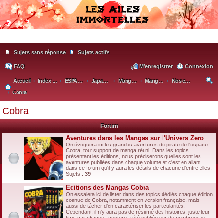
Sujets sans réponse
Sujets actifs
FAQ
M’enregistrer
Connexion
Accueil
Index du forum
ESPACE ASIATIQUE
Japanimation, Mangas (et diverses BD d'Asie)
Mangas & Animation japonaise
Mangas / Séries classés
Nos coups de coeurs
Cobra
ec
he
Cobra
rc
Forum
he
Aventures dans les Mangas sur l'Univers Zero
r
On évoquera ici les grandes aventures du pirate de l'espace
Cobra, tout support de manga réuni. Dans les topics
présentant les éditions, nous préciserons quelles sont les
aventures publiées dans chaque volume et c'est en allant
dans ce forum qu'il y aura les détails de chacune d'entre elles.
Sujets :
39
Editions des Mangas Cobra
On essaiera ici de lister dans des topics dédiés chaque édition
connue de Cobra, notamment en version française, mais
aussi de tâcher d'en caractériser les particularités.
Cependant, il n'y aura pas de résumé des histoires, juste leur
titre, car chaque aventure a été publiée sur de nombreuses