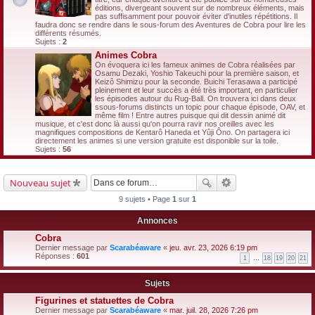
éditions, divergeant souvent sur de nombreux éléments, mais
pas suffisamment pour pouvoir éviter d'inutiles répétitions. Il
faudra donc se rendre dans le sous-forum des Aventures de Cobra pour lire les
différents résumés.
Sujets :
2
Animes Cobra
On évoquera ici les fameux animes de Cobra réalisées par
Osamu Dezaki, Yoshio Takeuchi pour la première saison, et
Keizô Shimizu pour la seconde. Buichi Terasawa a participé
pleinement et leur succès a été très important, en particulier
les épisodes autour du Rug-Ball. On trouvera ici dans deux
ssous-forums distincts un topic pour chaque épisode, OAV, et
même film ! Entre autres puisque qui dit dessin animé dit
musique, et c'est donc là aussi qu'on pourra ravir nos oreilles avec les
magnifiques compositions de Kentarô Haneda et Yûji Ôno. On partagera ici
directement les animes si une version gratuite est disponible sur la toile.
Sujets :
56
Nouveau sujet
9 sujets • Page
1
sur
1
Annonces
Cobra
Dernier message par
Scarabéaware
«
jeu. avr. 23, 2026 6:19 pm
Réponses :
601
1
…
18
19
20
21
Sujets
Figurines et statuettes de Cobra
Dernier message par
Scarabéaware
«
mar. juil. 28, 2026 7:26 pm