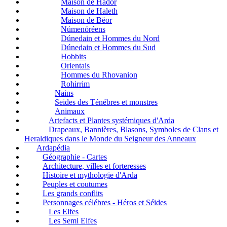
Maison de Hador
Maison de Haleth
Maison de Bëor
Númenóréens
Dúnedain et Hommes du Nord
Dúnedain et Hommes du Sud
Hobbits
Orientais
Hommes du Rhovanion
Rohirrim
Nains
Seides des Ténébres et monstres
Animaux
Artefacts et Plantes systémiques d'Arda
Drapeaux, Bannières, Blasons, Symboles de Clans et
Heraldiques dans le Monde du Seigneur des Anneaux
Ardapédia
Géographie - Cartes
Architecture, villes et forteresses
Histoire et mythologie d'Arda
Peuples et coutumes
Les grands conflits
Personnages célébres - Héros et Séides
Les Elfes
Les Semi Elfes