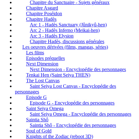
Chapitre du Sanctuaire - Sujets généraux
Chapitre Asgard
Chapitre Poséidon
Chapitre Hadès
Arc 1 - Hadès Sanctuary (Jûnikyû-hen)
Arc 2 - Hadès Inferno (Meikai-hen)
Arc 3 - Hadès Elysion
Chapitre Hadès, discussions générales
Les oeuvres dérivées (films, mangas, séries)
Les films
Episodes préquelles
Next Dimension
Next Dimension - Encyclopédie des personnages
Tenkai Hen (Saint Seiya THEN)
The Lost Canvas
Saint Seiya Lost Canvas - Encyclopédie des
personnages
Episode G
Episode G - Encyclopédie des personnages
Saint Seiya Omega
Saint Seiya Omega - Encyclopédie des personnages
Saintia Shô
Saintia Shô - Encyclopédie des personnages
Soul of Gold
Knights of the Zodiac (reboot 3D)