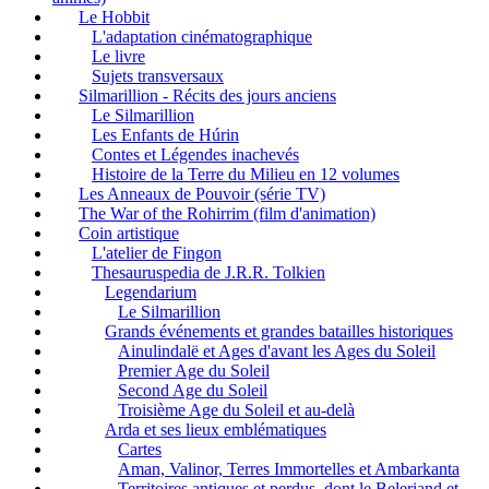
Le Hobbit
L'adaptation cinématographique
Le livre
Sujets transversaux
Silmarillion - Récits des jours anciens
Le Silmarillion
Les Enfants de Húrin
Contes et Légendes inachevés
Histoire de la Terre du Milieu en 12 volumes
Les Anneaux de Pouvoir (série TV)
The War of the Rohirrim (film d'animation)
Coin artistique
L'atelier de Fingon
Thesauruspedia de J.R.R. Tolkien
Legendarium
Le Silmarillion
Grands événements et grandes batailles historiques
Ainulindalë et Ages d'avant les Ages du Soleil
Premier Age du Soleil
Second Age du Soleil
Troisième Age du Soleil et au-delà
Arda et ses lieux emblématiques
Cartes
Aman, Valinor, Terres Immortelles et Ambarkanta
Territoires antiques et perdus, dont le Beleriand et