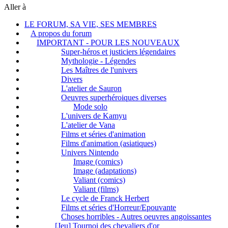
Aller à
LE FORUM, SA VIE, SES MEMBRES
A propos du forum
IMPORTANT - POUR LES NOUVEAUX
Super-héros et justiciers légendaires
Mythologie - Légendes
Les Maîtres de l'univers
Divers
L'atelier de Sauron
Oeuvres superhéroiques diverses
Mode solo
L'univers de Kamyu
L'atelier de Vana
Films et séries d'animation
Films d'animation (asiatiques)
Univers Nintendo
Image (comics)
Image (adaptations)
Valiant (comics)
Valiant (films)
Le cycle de Franck Herbert
Films et séries d'Horreur/Epouvante
Choses horribles - Autres oeuvres angoissantes
[Jeu] Tournoi des chevaliers d'or