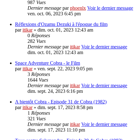
987
Vues
Dernier message
par
phoenlx
Voir le dernier message
ven. oct. 06, 2023 6:45 pm
Réflexions d'Ozamu Dezuki à l'époque du film
par
itikar
» dim. oct. 01, 2023 12:43 am
0
Réponses
282
Vues
Dernier message
par
itikar
Voir le dernier message
dim. oct. 01, 2023 12:43 am
Space Adventure Cobra - le Film
par
itikar
» ven. sept. 22, 2023 9:05 pm
3
Réponses
1644
Vues
Dernier message
par
itikar
Voir le dernier message
dim. sept. 24, 2023 6:16 pm
A bientôt Cobra - Episode 31 de Cobra (1982)
par
itikar
» dim. sept. 17, 2023 8:58 pm
1
Réponses
321
Vues
Dernier message
par
itikar
Voir le dernier message
dim. sept. 17, 2023 11:10 pm