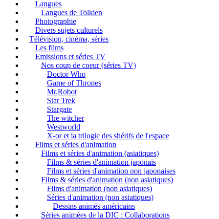
Langues
Langues de Tolkien
Photographie
Divers sujets culturels
Télévision, cinéma, séries
Les films
Emissions et séries TV
Nos coup de coeur (séries TV)
Doctor Who
Game of Thrones
Mr.Robot
Star Trek
Stargate
The witcher
Westworld
X-or et la trilogie des shérifs de l'espace
Films et séries d'animation
Films et séries d'animation (asiatiques)
Films & séries d'animation japonais
Films et séries d'animation non japonaises
Films & séries d'animation (non asiatiques)
Films d'animation (non asiatiques)
Séries d'animation (non asiatiques)
Dessins animés américains
Séries animées de la DIC : Collaborations