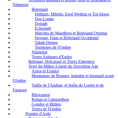
Númenor
Beleriand
Hithlum, Mihrim, Ered Wethrin et Tol-Sirion
Dor-Lomin
Doriath
Echoriath
Marches de Maedhros et Beleriand Oriental
Nevrast, Falas et Beleriand Occidental
Talath Dirnen
Territoires de l'Ombre
Númenor
Terres Antiques d'Endor
Belegaer, Helcaraxë et Terres Emergees
Terre du Milieu à partir du Deuxième Age
Arnor et Eriador
Montagnes de Brumes, Imladris et Isengard avant
l'Ombre
Vallée de l'Anduin, et forêts de Lorien et de
Fangorn
Rhovanion
Rohan et Calenardhon
Gondor et Ithilien
Terres de l'Ombre
Peuples d'Arda