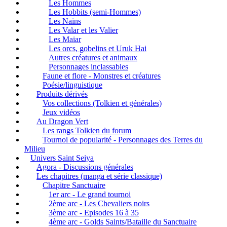
Les Hommes
Les Hobbits (semi-Hommes)
Les Nains
Les Valar et les Valier
Les Maiar
Les orcs, gobelins et Uruk Hai
Autres créatures et animaux
Personnages inclassables
Faune et flore - Monstres et créatures
Poésie/linguistique
Produits dérivés
Vos collections (Tolkien et générales)
Jeux vidéos
Au Dragon Vert
Les rangs Tolkien du forum
Tournoi de popularité - Personnages des Terres du
Milieu
Univers Saint Seiya
Agora - Discussions générales
Les chapitres (manga et série classique)
Chapitre Sanctuaire
1er arc - Le grand tournoi
2ème arc - Les Chevaliers noirs
3ème arc - Episodes 16 à 35
4ème arc - Golds Saints/Bataille du Sanctuaire