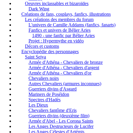
Oeuvres inclassables et bizaroïdes
Dark Wing
Créations de fans, cosplays, fanfics, illustrations
Les créations des membres du forum
L'univers de Camille Addams (fanfics, fanarts)
Fanfics et univers de Bélier Aries
1490 - une fanfic par Bélier Aries
Projet : Hypermythe en vidéo
Décors et customs
Encyclopédie des personnages
Saint Seiya
Armée d'Athéna - Chevaliers de bronze
Armée d'Athéna - Chevaliers d'argent
Armée d'Athéna - Chevaliers d'or
Chevaliers noirs
Autres Chevaliers (armures inconnues)
Guerriers divins d'Asgard
Mariners de Poséidon
Spectres d'Hadès
Les Dieux
Chevaliers fantôme d'Eris
Guerriers divins (deuxième film)
Armée d'Abel - Les Corona Saints
Les Anges Destructeurs de Lucifer
Les Anges Célestes d'Artémis