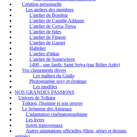
Création personnelle
Les ateliers des membres
L'atelier de Bombur
L'atelier de Camille Addams
L'atelier de Cerca Trova
L'atelier de fides
L'atelier de Fingon
L'atelier de Garnet
Haltelier
L'atelier d'itikar
L'atelier de Somewhere
1490 - une fanfic Saint Seiya (par Bélier Ariès)
Vos classements divers
Les maîtres du Giallo
Photographie sexy et érotique
Les modèles
NOS GRANDES PASSIONS
Univers de Tolkien
Tolkien, l'homme et son oeuvre
Le Seigneur des Anneaux
L'adaptation cinématographique
Les livres
Sujets transversaux
Autres adaptations officielles (films, séries et dessins
animés)