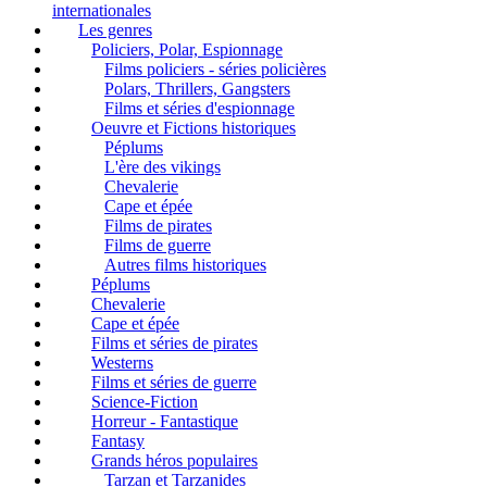
internationales
Les genres
Policiers, Polar, Espionnage
Films policiers - séries policières
Polars, Thrillers, Gangsters
Films et séries d'espionnage
Oeuvre et Fictions historiques
Péplums
L'ère des vikings
Chevalerie
Cape et épée
Films de pirates
Films de guerre
Autres films historiques
Péplums
Chevalerie
Cape et épée
Films et séries de pirates
Westerns
Films et séries de guerre
Science-Fiction
Horreur - Fantastique
Fantasy
Grands héros populaires
Tarzan et Tarzanides