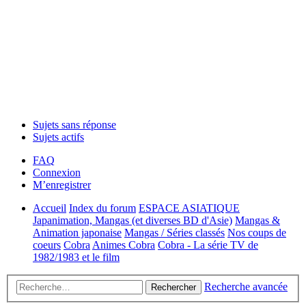
Sujets sans réponse
Sujets actifs
FAQ
Connexion
M’enregistrer
Accueil
Index du forum
ESPACE ASIATIQUE
Japanimation, Mangas (et diverses BD d'Asie)
Mangas &
Animation japonaise
Mangas / Séries classés
Nos coups de
coeurs
Cobra
Animes Cobra
Cobra - La série TV de
1982/1983 et le film
Recherche avancée
Rechercher