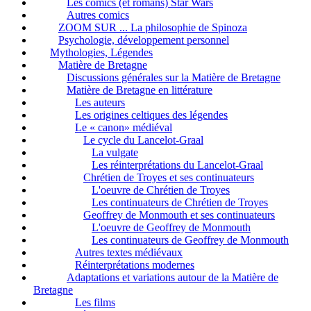
Les comics (et romans) Star Wars
Autres comics
ZOOM SUR ... La philosophie de Spinoza
Psychologie, développement personnel
Mythologies, Légendes
Matière de Bretagne
Discussions générales sur la Matière de Bretagne
Matière de Bretagne en littérature
Les auteurs
Les origines celtiques des légendes
Le « canon» médiéval
Le cycle du Lancelot-Graal
La vulgate
Les réinterprétations du Lancelot-Graal
Chrétien de Troyes et ses continuateurs
L'oeuvre de Chrétien de Troyes
Les continuateurs de Chrétien de Troyes
Geoffrey de Monmouth et ses continuateurs
L'oeuvre de Geoffrey de Monmouth
Les continuateurs de Geoffrey de Monmouth
Autres textes médiévaux
Réinterprétations modernes
Adaptations et variations autour de la Matière de
Bretagne
Les films