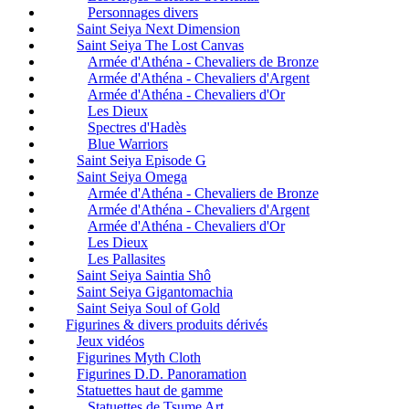
Personnages divers
Saint Seiya Next Dimension
Saint Seiya The Lost Canvas
Armée d'Athéna - Chevaliers de Bronze
Armée d'Athéna - Chevaliers d'Argent
Armée d'Athéna - Chevaliers d'Or
Les Dieux
Spectres d'Hadès
Blue Warriors
Saint Seiya Episode G
Saint Seiya Omega
Armée d'Athéna - Chevaliers de Bronze
Armée d'Athéna - Chevaliers d'Argent
Armée d'Athéna - Chevaliers d'Or
Les Dieux
Les Pallasites
Saint Seiya Saintia Shô
Saint Seiya Gigantomachia
Saint Seiya Soul of Gold
Figurines & divers produits dérivés
Jeux vidéos
Figurines Myth Cloth
Figurines D.D. Panoramation
Statuettes haut de gamme
Statuettes de Tsume Art