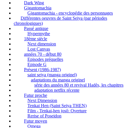
Dark Wing
Gigantomachia
Gigantomachia - encyclopédie des personnages
Différentes oeuvres de Saint Seiya (par périodes
chronologiques)
Passé antique
Hypermythe
18ème siècle
Next dimension
Lost Canvas
années 70 - début 80
Episodes préquelles
Episode G
Présent (1986-1987)
saint seiya (manga originel)
adaptations du manga originel
série des années 80 et revival Hadès, les chapitres
adaptation netflix récente
Futur proche
Next Dimension
Tenkai Hen (Saint Seiya THEN)
Film - Tenkai-hen josō: Overture
Rerise of Poseidon
Futur moyen
Omega