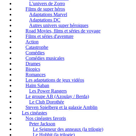
L'univers de Zorro
Films de super héros
Adaptations Marvel
Adaptations DC
Autres univers super héroiques
Road Movies, films et séries de voyage
Films et séries d'aventure
Action
Catastrophe
Comédies
Comédies musicales
Drames
Biopics
Romances
Les adaptations de jeux vidéos
Haïm Saban
Les Power Rangers
Le groupe AB (Azoulay / Berda)
Le Club Dorothée
Steven Spielberg et la galaxie Amblin
Les cinéastes
Nos cinéastes favoris
Peter Jackson
Le Seigneur des anneaux (la trilogie)
Le Hobbit (la trilogie)