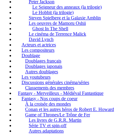
Peter Jackson
Le Seigneur des anneaux (la trilogie)
Le Hobbit (la trilogie)
Steven Spielberg et la Galaxie Amblin
Les oeuvres de Mamoru Oshii
Ghost In The Shell
Le cinéma de Terrence Malick
David Lynch
Acteurs et actrices
Les compositeurs
Doublage
Doublages français
Doublages japonais
Autres doublages
Les youtubeurs
Discussions générales cinéma/séries
Classements des membres
Fantasy - Merveilleux - Médiéval Fantastique
Fantasy - Nos coups de coeur
À la croisée des mondes
Conan et les autres héros de Robert E. Howard
Game of Thrones/Le Trône de Fer
Les livres de G.R.R. Martin
Série TV et spin-off
Autres adaptations