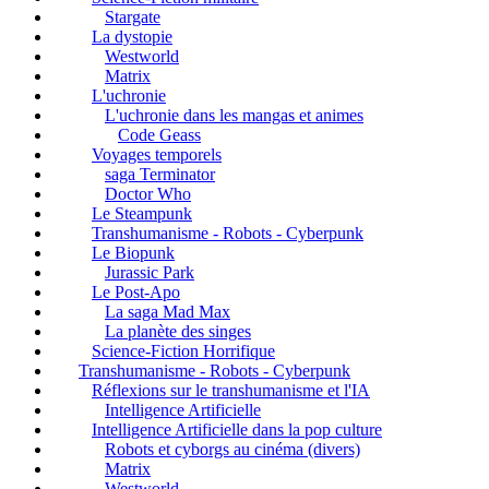
Stargate
La dystopie
Westworld
Matrix
L'uchronie
L'uchronie dans les mangas et animes
Code Geass
Voyages temporels
saga Terminator
Doctor Who
Le Steampunk
Transhumanisme - Robots - Cyberpunk
Le Biopunk
Jurassic Park
Le Post-Apo
La saga Mad Max
La planète des singes
Science-Fiction Horrifique
Transhumanisme - Robots - Cyberpunk
Réflexions sur le transhumanisme et l'IA
Intelligence Artificielle
Intelligence Artificielle dans la pop culture
Robots et cyborgs au cinéma (divers)
Matrix
Westworld