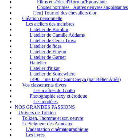
Films et séries d'Horreur/Epouvante
Choses horribles - Autres oeuvres angoissantes
[Jeu] Tournoi des chevaliers d'or
Création personnelle
Les ateliers des membres
L'atelier de Bombur
L'atelier de Camille Addams
L'atelier de Cerca Trova
L'atelier de fides
L'atelier de Fingon
L'atelier de Garnet
Haltelier
L'atelier d'itikar
L'atelier de Somewhere
1490 - une fanfic Saint Seiya (par Bélier Ariès)
Vos classements divers
Les maîtres du Giallo
Photographie sexy et érotique
Les modèles
NOS GRANDES PASSIONS
Univers de Tolkien
Tolkien, l'homme et son oeuvre
Le Seigneur des Anneaux
L'adaptation cinématographique
Les livres