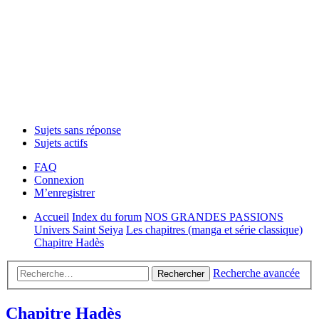
Sujets sans réponse
Sujets actifs
FAQ
Connexion
M’enregistrer
Accueil
Index du forum
NOS GRANDES PASSIONS
Univers Saint Seiya
Les chapitres (manga et série classique)
Chapitre Hadès
Recherche avancée
Rechercher
Chapitre Hadès