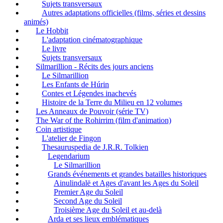
Sujets transversaux
Autres adaptations officielles (films, séries et dessins
animés)
Le Hobbit
L'adaptation cinématographique
Le livre
Sujets transversaux
Silmarillion - Récits des jours anciens
Le Silmarillion
Les Enfants de Húrin
Contes et Légendes inachevés
Histoire de la Terre du Milieu en 12 volumes
Les Anneaux de Pouvoir (série TV)
The War of the Rohirrim (film d'animation)
Coin artistique
L'atelier de Fingon
Thesauruspedia de J.R.R. Tolkien
Legendarium
Le Silmarillion
Grands événements et grandes batailles historiques
Ainulindalë et Ages d'avant les Ages du Soleil
Premier Age du Soleil
Second Age du Soleil
Troisième Age du Soleil et au-delà
Arda et ses lieux emblématiques