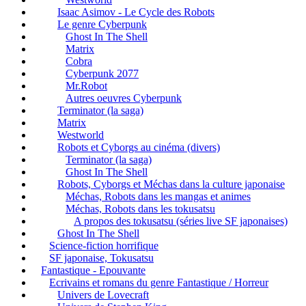
Isaac Asimov - Le Cycle des Robots
Le genre Cyberpunk
Ghost In The Shell
Matrix
Cobra
Cyberpunk 2077
Mr.Robot
Autres oeuvres Cyberpunk
Terminator (la saga)
Matrix
Westworld
Robots et Cyborgs au cinéma (divers)
Terminator (la saga)
Ghost In The Shell
Robots, Cyborgs et Méchas dans la culture japonaise
Méchas, Robots dans les mangas et animes
Méchas, Robots dans les tokusatsu
A propos des tokusatsu (séries live SF japonaises)
Ghost In The Shell
Science-fiction horrifique
SF japonaise, Tokusatsu
Fantastique - Epouvante
Ecrivains et romans du genre Fantastique / Horreur
Univers de Lovecraft