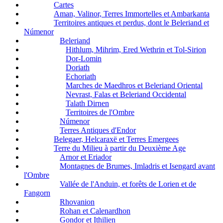
Cartes
Aman, Valinor, Terres Immortelles et Ambarkanta
Territoires antiques et perdus, dont le Beleriand et
Númenor
Beleriand
Hithlum, Mihrim, Ered Wethrin et Tol-Sirion
Dor-Lomin
Doriath
Echoriath
Marches de Maedhros et Beleriand Oriental
Nevrast, Falas et Beleriand Occidental
Talath Dirnen
Territoires de l'Ombre
Númenor
Terres Antiques d'Endor
Belegaer, Helcaraxë et Terres Emergees
Terre du Milieu à partir du Deuxième Age
Arnor et Eriador
Montagnes de Brumes, Imladris et Isengard avant
l'Ombre
Vallée de l'Anduin, et forêts de Lorien et de
Fangorn
Rhovanion
Rohan et Calenardhon
Gondor et Ithilien