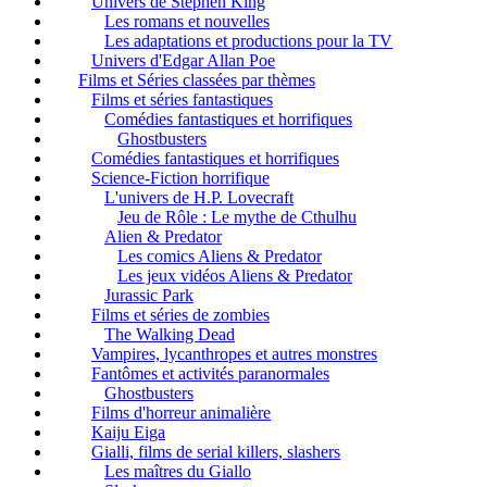
Univers de Stephen King
Les romans et nouvelles
Les adaptations et productions pour la TV
Univers d'Edgar Allan Poe
Films et Séries classées par thèmes
Films et séries fantastiques
Comédies fantastiques et horrifiques
Ghostbusters
Comédies fantastiques et horrifiques
Science-Fiction horrifique
L'univers de H.P. Lovecraft
Jeu de Rôle : Le mythe de Cthulhu
Alien & Predator
Les comics Aliens & Predator
Les jeux vidéos Aliens & Predator
Jurassic Park
Films et séries de zombies
The Walking Dead
Vampires, lycanthropes et autres monstres
Fantômes et activités paranormales
Ghostbusters
Films d'horreur animalière
Kaiju Eiga
Gialli, films de serial killers, slashers
Les maîtres du Giallo