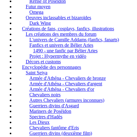
Rerise of Poseidon
Futur moyen
Omega
Oeuvres inclassables et bizaroïdes
Dark Wing
Créations de fans, cosplays, fanfics, illustrations
Les créations des membres du forum
L'univers de Camille Addams (fanfics, fanarts)
Fanfics et univers de Bélier Aries
1490 - une fanfic par Bélier Aries
Projet : Hypermythe en vidéo
Décors et customs
Encyclopédie des personnages
Saint Seiya
Armée d'Athéna - Chevaliers de bronze
Armée d'Athéna - Chevaliers d'argent
Armée d'Athéna - Chevaliers d'or
Chevaliers noirs
Autres Chevaliers (armures inconnues)
Guerriers divins d'Asgard
Mariners de Poséidon
Spectres d'Hadès
Les Dieux
Chevaliers fantôme d'Eris
Guerriers divins (deuxième film)