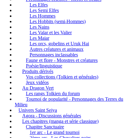
Les Elfes
Les Semi Elfes
Les Hommes
Les Hobbits (semi-Hommes)
Les Nains
Les Valar et les Valier
Les Maiar
Les orcs, gobelins et Uruk Hai
Autres créatures et animaux
Personnages inclassables
Faune et flore - Monstres et créatures
Poésie/linguistique
Produits dérivés
Vos collections (Tolkien et générales)
Jeux vidéos
Au Dragon Vert
Les rangs Tolkien du forum
Tournoi de popularité - Personnages des Terres du
Milieu
Univers Saint Seiya
Agora - Discussions générales
Les chapitres (manga et série classique)
Chapitre Sanctuaire
1er arc - Le grand tournoi
2ème arc - Les Chevaliers noirs