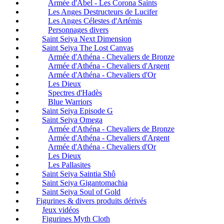
Armée d'Abel - Les Corona Saints
Les Anges Destructeurs de Lucifer
Les Anges Célestes d'Artémis
Personnages divers
Saint Seiya Next Dimension
Saint Seiya The Lost Canvas
Armée d'Athéna - Chevaliers de Bronze
Armée d'Athéna - Chevaliers d'Argent
Armée d'Athéna - Chevaliers d'Or
Les Dieux
Spectres d'Hadès
Blue Warriors
Saint Seiya Episode G
Saint Seiya Omega
Armée d'Athéna - Chevaliers de Bronze
Armée d'Athéna - Chevaliers d'Argent
Armée d'Athéna - Chevaliers d'Or
Les Dieux
Les Pallasites
Saint Seiya Saintia Shô
Saint Seiya Gigantomachia
Saint Seiya Soul of Gold
Figurines & divers produits dérivés
Jeux vidéos
Figurines Myth Cloth