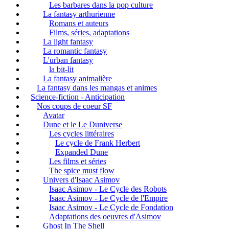
Les barbares dans la pop culture
La fantasy arthurienne
Romans et auteurs
Films, séries, adaptations
La light fantasy
La romantic fantasy
L'urban fantasy
la bit-lit
La fantasy animalière
La fantasy dans les mangas et animes
Science-fiction - Anticipation
Nos coups de coeur SF
Avatar
Dune et le Le Duniverse
Les cycles littéraires
Le cycle de Frank Herbert
Expanded Dune
Les films et séries
The spice must flow
Univers d'Isaac Asimov
Isaac Asimov - Le Cycle des Robots
Isaac Asimov - Le Cycle de l'Empire
Isaac Asimov - Le Cycle de Fondation
Adaptations des oeuvres d'Asimov
Ghost In The Shell