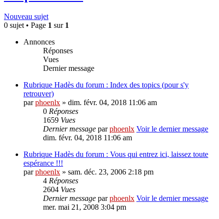
Nouveau sujet
0 sujet • Page
1
sur
1
Annonces
Réponses
Vues
Dernier message
Rubrique Hadès du forum : Index des topics (pour s'y
retrouver)
par
phoenlx
» dim. févr. 04, 2018 11:06 am
0
Réponses
1659
Vues
Dernier message
par
phoenlx
Voir le dernier message
dim. févr. 04, 2018 11:06 am
Rubrique Hadès du forum : Vous qui entrez ici, laissez toute
espérance !!!
par
phoenlx
» sam. déc. 23, 2006 2:18 pm
4
Réponses
2604
Vues
Dernier message
par
phoenlx
Voir le dernier message
mer. mai 21, 2008 3:04 pm