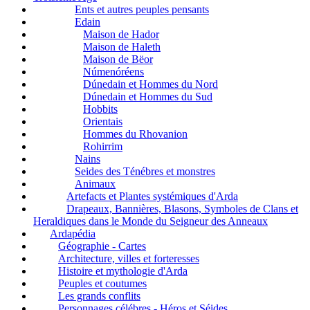
Ents et autres peuples pensants
Edain
Maison de Hador
Maison de Haleth
Maison de Bëor
Númenóréens
Dúnedain et Hommes du Nord
Dúnedain et Hommes du Sud
Hobbits
Orientais
Hommes du Rhovanion
Rohirrim
Nains
Seides des Ténébres et monstres
Animaux
Artefacts et Plantes systémiques d'Arda
Drapeaux, Bannières, Blasons, Symboles de Clans et
Heraldiques dans le Monde du Seigneur des Anneaux
Ardapédia
Géographie - Cartes
Architecture, villes et forteresses
Histoire et mythologie d'Arda
Peuples et coutumes
Les grands conflits
Personnages célébres - Héros et Séides