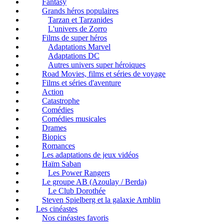
Fantasy
Grands héros populaires
Tarzan et Tarzanides
L'univers de Zorro
Films de super héros
Adaptations Marvel
Adaptations DC
Autres univers super héroiques
Road Movies, films et séries de voyage
Films et séries d'aventure
Action
Catastrophe
Comédies
Comédies musicales
Drames
Biopics
Romances
Les adaptations de jeux vidéos
Haïm Saban
Les Power Rangers
Le groupe AB (Azoulay / Berda)
Le Club Dorothée
Steven Spielberg et la galaxie Amblin
Les cinéastes
Nos cinéastes favoris