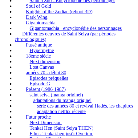
Saintia Shô - Encyclopédie des personnages
Soul of Gold
Knights of the Zodiac (reboot 3D)
Dark Wing
Gigantomachia
Gigantomachia - encyclopédie des personnages
Différentes oeuvres de Saint Seiya (par périodes
chronologiques)
Passé antique
Hypermythe
18ème siècle
Next dimension
Lost Canvas
années 70 - début 80
Episodes préquelles
Episode G
Présent (1986-1987)
saint seiya (manga originel)
adaptations du manga originel
série des années 80 et revival Hadès, les chapitres
adaptation netflix récente
Futur proche
Next Dimension
Tenkai Hen (Saint Seiya THEN)
Film - Tenkai-hen josō: Overture