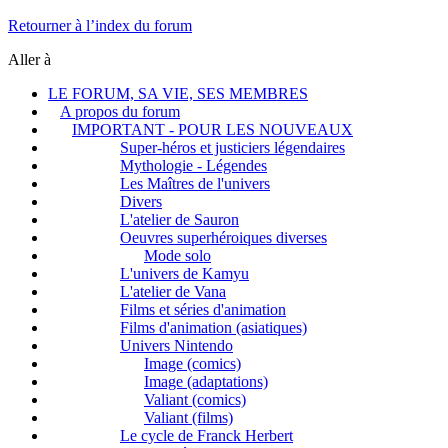
Retourner à l’index du forum
Aller à
LE FORUM, SA VIE, SES MEMBRES
A propos du forum
IMPORTANT - POUR LES NOUVEAUX
Super-héros et justiciers légendaires
Mythologie - Légendes
Les Maîtres de l'univers
Divers
L'atelier de Sauron
Oeuvres superhéroiques diverses
Mode solo
L'univers de Kamyu
L'atelier de Vana
Films et séries d'animation
Films d'animation (asiatiques)
Univers Nintendo
Image (comics)
Image (adaptations)
Valiant (comics)
Valiant (films)
Le cycle de Franck Herbert