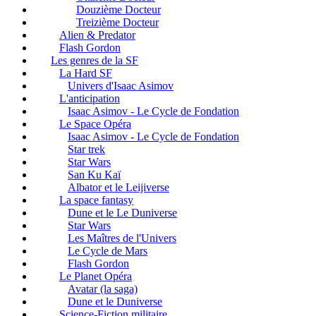
Douzième Docteur
Treizième Docteur
Alien & Predator
Flash Gordon
Les genres de la SF
La Hard SF
Univers d'Isaac Asimov
L'anticipation
Isaac Asimov - Le Cycle de Fondation
Le Space Opéra
Isaac Asimov - Le Cycle de Fondation
Star trek
Star Wars
San Ku Kaï
Albator et le Leijiverse
La space fantasy
Dune et le Le Duniverse
Star Wars
Les Maîtres de l'Univers
Le Cycle de Mars
Flash Gordon
Le Planet Opéra
Avatar (la saga)
Dune et le Duniverse
Science-Fiction militaire