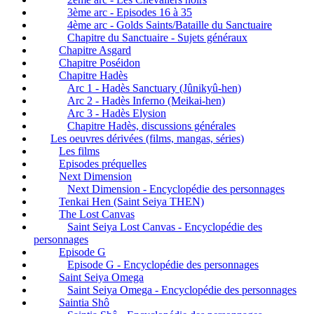
3ème arc - Episodes 16 à 35
4ème arc - Golds Saints/Bataille du Sanctuaire
Chapitre du Sanctuaire - Sujets généraux
Chapitre Asgard
Chapitre Poséidon
Chapitre Hadès
Arc 1 - Hadès Sanctuary (Jûnikyû-hen)
Arc 2 - Hadès Inferno (Meikai-hen)
Arc 3 - Hadès Elysion
Chapitre Hadès, discussions générales
Les oeuvres dérivées (films, mangas, séries)
Les films
Episodes préquelles
Next Dimension
Next Dimension - Encyclopédie des personnages
Tenkai Hen (Saint Seiya THEN)
The Lost Canvas
Saint Seiya Lost Canvas - Encyclopédie des
personnages
Episode G
Episode G - Encyclopédie des personnages
Saint Seiya Omega
Saint Seiya Omega - Encyclopédie des personnages
Saintia Shô