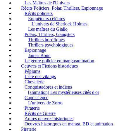
Les Maîtres de l'Univers
Récits Policiers, Polar, Thrillers, Espionnage
Récits policiers
Enquêteurs célèbres
L'univers de Sherlock Holmes
Les maîtres du Giallo
Polars, Thrillers, Gangsters
Thrillers horrifiques
Thrillers psychologiques
Espionnage
James Bond
Le genre policier en manga/animation
Oeuvres et Fictions historiques
Péplums
L'ère des vikings
Chevalerie
Conquistadores et indiens
[animation] Les mystérieuses cités d'or
Cape et épée
L'univers de Zorro
Piraterie
Récits de Guerre
Autres oeuvres historiques
Oeuvres historiques en manga, BD et animation
Piraterie