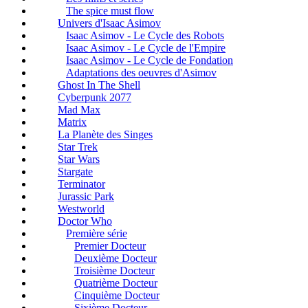
The spice must flow
Univers d'Isaac Asimov
Isaac Asimov - Le Cycle des Robots
Isaac Asimov - Le Cycle de l'Empire
Isaac Asimov - Le Cycle de Fondation
Adaptations des oeuvres d'Asimov
Ghost In The Shell
Cyberpunk 2077
Mad Max
Matrix
La Planète des Singes
Star Trek
Star Wars
Stargate
Terminator
Jurassic Park
Westworld
Doctor Who
Première série
Premier Docteur
Deuxième Docteur
Troisième Docteur
Quatrième Docteur
Cinquième Docteur
Sixième Docteur