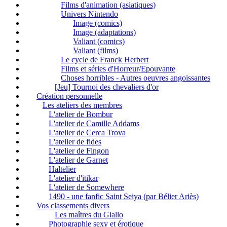
Films d'animation (asiatiques)
Univers Nintendo
Image (comics)
Image (adaptations)
Valiant (comics)
Valiant (films)
Le cycle de Franck Herbert
Films et séries d'Horreur/Epouvante
Choses horribles - Autres oeuvres angoissantes
[Jeu] Tournoi des chevaliers d'or
Création personnelle
Les ateliers des membres
L'atelier de Bombur
L'atelier de Camille Addams
L'atelier de Cerca Trova
L'atelier de fides
L'atelier de Fingon
L'atelier de Garnet
Haltelier
L'atelier d'itikar
L'atelier de Somewhere
1490 - une fanfic Saint Seiya (par Bélier Ariès)
Vos classements divers
Les maîtres du Giallo
Photographie sexy et érotique