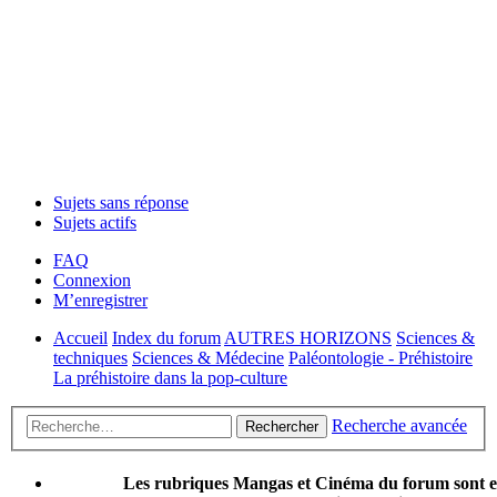
Sujets sans réponse
Sujets actifs
FAQ
Connexion
M’enregistrer
Accueil
Index du forum
AUTRES HORIZONS
Sciences &
techniques
Sciences & Médecine
Paléontologie - Préhistoire
La préhistoire dans la pop-culture
Recherche avancée
Rechercher
Les rubriques Mangas et Cinéma du forum sont 