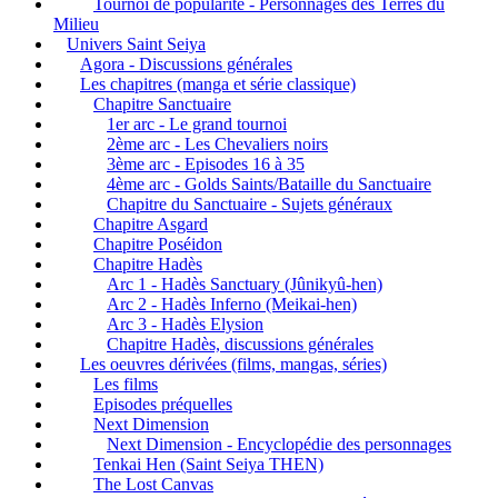
Tournoi de popularité - Personnages des Terres du
Milieu
Univers Saint Seiya
Agora - Discussions générales
Les chapitres (manga et série classique)
Chapitre Sanctuaire
1er arc - Le grand tournoi
2ème arc - Les Chevaliers noirs
3ème arc - Episodes 16 à 35
4ème arc - Golds Saints/Bataille du Sanctuaire
Chapitre du Sanctuaire - Sujets généraux
Chapitre Asgard
Chapitre Poséidon
Chapitre Hadès
Arc 1 - Hadès Sanctuary (Jûnikyû-hen)
Arc 2 - Hadès Inferno (Meikai-hen)
Arc 3 - Hadès Elysion
Chapitre Hadès, discussions générales
Les oeuvres dérivées (films, mangas, séries)
Les films
Episodes préquelles
Next Dimension
Next Dimension - Encyclopédie des personnages
Tenkai Hen (Saint Seiya THEN)
The Lost Canvas