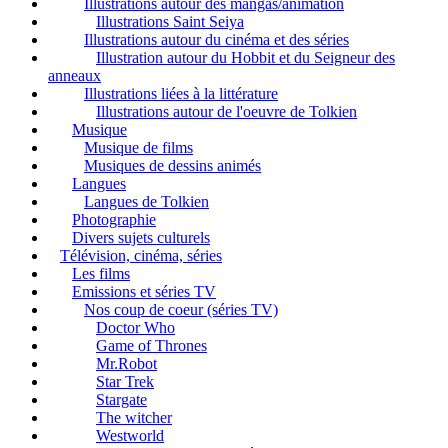
Illustrations autour des mangas/animation
Illustrations Saint Seiya
Illustrations autour du cinéma et des séries
Illustration autour du Hobbit et du Seigneur des
anneaux
Illustrations liées à la littérature
Illustrations autour de l'oeuvre de Tolkien
Musique
Musique de films
Musiques de dessins animés
Langues
Langues de Tolkien
Photographie
Divers sujets culturels
Télévision, cinéma, séries
Les films
Emissions et séries TV
Nos coup de coeur (séries TV)
Doctor Who
Game of Thrones
Mr.Robot
Star Trek
Stargate
The witcher
Westworld