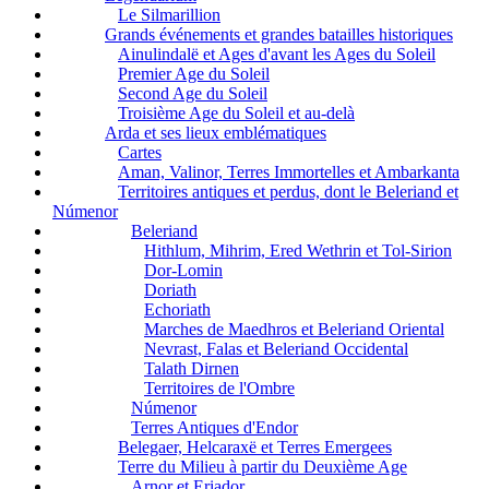
Le Silmarillion
Grands événements et grandes batailles historiques
Ainulindalë et Ages d'avant les Ages du Soleil
Premier Age du Soleil
Second Age du Soleil
Troisième Age du Soleil et au-delà
Arda et ses lieux emblématiques
Cartes
Aman, Valinor, Terres Immortelles et Ambarkanta
Territoires antiques et perdus, dont le Beleriand et
Númenor
Beleriand
Hithlum, Mihrim, Ered Wethrin et Tol-Sirion
Dor-Lomin
Doriath
Echoriath
Marches de Maedhros et Beleriand Oriental
Nevrast, Falas et Beleriand Occidental
Talath Dirnen
Territoires de l'Ombre
Númenor
Terres Antiques d'Endor
Belegaer, Helcaraxë et Terres Emergees
Terre du Milieu à partir du Deuxième Age
Arnor et Eriador