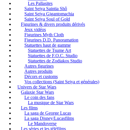
Les Pallasites
Saint Seiya Saintia Shô
Saint Seiya Gigantomachia
Saint Seiya Soul of Gold
Figurines & divers produits dérivés
Jeux vidéos
Figurines Myth Cloth
Figurines D.D. Panoramation
Statuettes haut de gamme
Statuettes de Tsume Art
Statuettes de F.O.C. Studio
Statuettes de Zodiakos Studio
Autres figurines
Autres produits
Décors et customs
Vos collections (Saint Seiya et générales)
Univers de Star Wars
Galaxie Star Wars
Le coin des fans
La musique de Star Wars
Les films
La saga de George Lucas
La saga Disney/Lucasfilms
Le Mandoverse
Les séries et les téléfilms