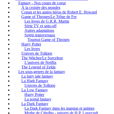
Fantasy - Nos coups de coeur
À la croisée des mondes
Conan et les autres héros de Robert E. Howard
Game of Thrones/Le Trône de Fer
Les livres de G.R.R. Martin
Série TV et spin-off
Autres adaptations
Sujets transversaux
Tournoi Game of Thrones
Harry Potter
Les livres
Univers de Tolkien
The Witcher/Le Sorceleur
L'univers de Netflix
The Legend of Zelda
Les sous-genres de la fantasy
La fairy tale fantasy
La High Fantasy
Univers de Tolkien
La Low Fantasy
Harry Potter
La portal fantasy
La Dark Fantasy
La Dark Fantasy dans les mangas et animes
Mythe de Cthulhu - univers de H.P. Lovecraft