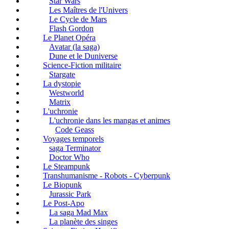
Star Wars
Les Maîtres de l'Univers
Le Cycle de Mars
Flash Gordon
Le Planet Opéra
Avatar (la saga)
Dune et le Duniverse
Science-Fiction militaire
Stargate
La dystopie
Westworld
Matrix
L'uchronie
L'uchronie dans les mangas et animes
Code Geass
Voyages temporels
saga Terminator
Doctor Who
Le Steampunk
Transhumanisme - Robots - Cyberpunk
Le Biopunk
Jurassic Park
Le Post-Apo
La saga Mad Max
La planète des singes