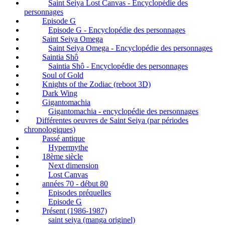
Saint Seiya Lost Canvas - Encyclopédie des
personnages
Episode G
Episode G - Encyclopédie des personnages
Saint Seiya Omega
Saint Seiya Omega - Encyclopédie des personnages
Saintia Shô
Saintia Shô - Encyclopédie des personnages
Soul of Gold
Knights of the Zodiac (reboot 3D)
Dark Wing
Gigantomachia
Gigantomachia - encyclopédie des personnages
Différentes oeuvres de Saint Seiya (par périodes
chronologiques)
Passé antique
Hypermythe
18ème siècle
Next dimension
Lost Canvas
années 70 - début 80
Episodes préquelles
Episode G
Présent (1986-1987)
saint seiya (manga originel)