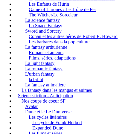
Les Enfants de Húrin
Game of Thrones / Le Trône de Fer
The Witcher/Le Sorceleur
La science fantasy
La Space Fantasy
Sword and Sorcery
Conan et les autres héros de Robert E. Howard
Les barbares dans la pop culture
La fantasy arthurienne
Romans et auteurs
Films, séries, adaptations
La light fantasy
La romantic fantasy
L'urban fantasy
la bit-lit
La fantasy animalière
La fantasy dans les mangas et animes
Science-fiction - Anticipation
Nos coups de coeur SF
Avatar
Dune et le Le Duniverse
Les cycles littéraires
Le cycle de Frank Herbert
Expanded Dune
Les films et séries