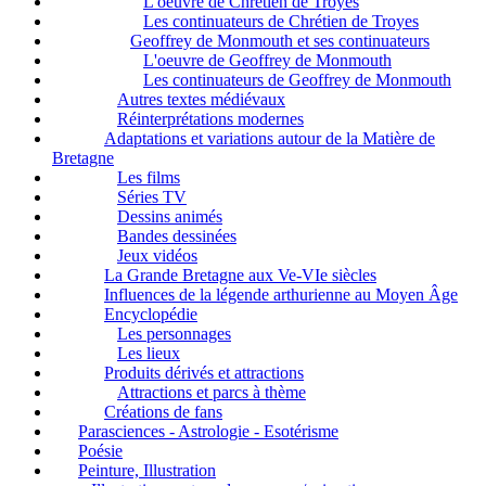
L'oeuvre de Chrétien de Troyes
Les continuateurs de Chrétien de Troyes
Geoffrey de Monmouth et ses continuateurs
L'oeuvre de Geoffrey de Monmouth
Les continuateurs de Geoffrey de Monmouth
Autres textes médiévaux
Réinterprétations modernes
Adaptations et variations autour de la Matière de
Bretagne
Les films
Séries TV
Dessins animés
Bandes dessinées
Jeux vidéos
La Grande Bretagne aux Ve-VIe siècles
Influences de la légende arthurienne au Moyen Âge
Encyclopédie
Les personnages
Les lieux
Produits dérivés et attractions
Attractions et parcs à thème
Créations de fans
Parasciences - Astrologie - Esotérisme
Poésie
Peinture, Illustration