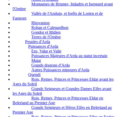
Montagnes de Brumes, Imladris et Isengard avant
l'Ombre
Vallée de l'Anduin, et forêts de Lorien et de
Fangorn
Rhovanion
Rohan et Calenardhon
Gondor et Ithilien
Terres de l'Ombre
Peuples d'Arda
Puissances d'Arda
Eru, Valar et Valie
Puissances Majeures d'Arda au statut incertain
Maiar
Grands dragons d'Arda
Autres Puissances mineures d'Arda
Quendi
Rois, Reines, Princes et Princesses Eldar avant les
Ages du Soleil
Grands Seigneurs et Grandes Dames Elfes avant
les Ages du Soleil
Rois, Reines, Princes et Princesses Eldar en
Beleriand au Premier Age
Grands Seigneurs et Héros Elfes en Beleriand au
Premier Age
Rois, Reines, Princes et Princesses Elfes en Endor