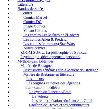
Littérature
Bandes dessinées
Comics
Comics Marvel
Comics DC
Image Comics
Valiant Comics
Les comics Les Maîtres de l'Univers
Les comics Alien & Predator
Les comics (et romans) Star Wars
Autres comics
ZOOM SUR ... La philosophie de Spinoza
Psychologie, développement personnel
Mythologies, Légendes
Matière de Bretagne
Discussions générales sur la Matière de Bretagne
Matière de Bretagne en littérature
Les auteurs
Les origines celtiques des légendes
Le « canon» médiéval
Le cycle du Lancelot-Graal
La vulgate
Les réinterprétations du Lancelot-Graal
Chrétien de Troyes et ses continuateurs