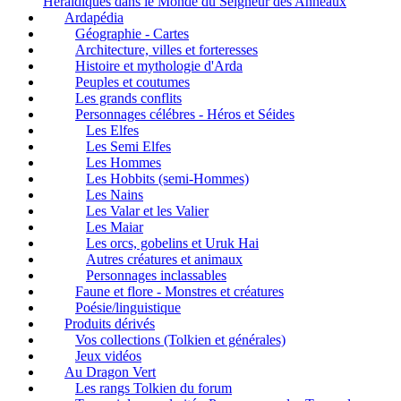
Heraldiques dans le Monde du Seigneur des Anneaux
Ardapédia
Géographie - Cartes
Architecture, villes et forteresses
Histoire et mythologie d'Arda
Peuples et coutumes
Les grands conflits
Personnages célébres - Héros et Séides
Les Elfes
Les Semi Elfes
Les Hommes
Les Hobbits (semi-Hommes)
Les Nains
Les Valar et les Valier
Les Maiar
Les orcs, gobelins et Uruk Hai
Autres créatures et animaux
Personnages inclassables
Faune et flore - Monstres et créatures
Poésie/linguistique
Produits dérivés
Vos collections (Tolkien et générales)
Jeux vidéos
Au Dragon Vert
Les rangs Tolkien du forum