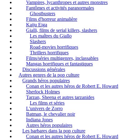
Vampires, lycanthropes et autres monstres
Fantômes et activités paranormales
Ghostbusters
Films d'horreur animalière
Kaiju Eiga
Gialli, films de serial killers, slashers
Les maîtres du Giallo
Slashers
Road-movies horrifiques
Thrillers horrifiques
Films/séries multigenres, inclassables
Mangas horrifiques et fantastiques
Discussions générales
Autres genres de la pop culture
Grands héros populaires
Conan et les autres héros de Robert E. Howard
Sherlock Holmes
Tarzan, Sheena et autres tarzanides
Les films et séries
L'univers de Zorro
Batman, le chevalier noir
Indiana Jones
Autres héros populaires
Les barbares dans la pop culture
Conan et les autres héros de Robert E. Howard