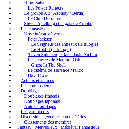
Haïm Saban
Les Power Rangers
Le groupe AB (Azoulay / Berda)
Le Club Dorothée
Steven Spielberg et la galaxie Amblin
Les cinéastes
Nos cinéastes favoris
Peter Jackson
Le Seigneur des anneaux (la trilogie)
Le Hobbit (la trilogie)
Steven Spielberg et la Galaxie Amblin
Les oeuvres de Mamoru Oshii
Ghost In The Shell
Le cinéma de Terrence Malick
David Lynch
Acteurs et actrices
Les compositeurs
Doublage
Doublages français
Doublages japonais
Autres doublages
Les youtubeurs
Discussions générales cinéma/séries
Classements des membres
Fantasy - Merveilleux - Médiéval Fantastique