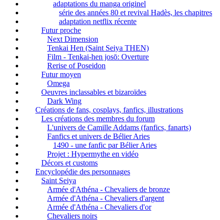
adaptations du manga originel
série des années 80 et revival Hadès, les chapitres
adaptation netflix récente
Futur proche
Next Dimension
Tenkai Hen (Saint Seiya THEN)
Film - Tenkai-hen josō: Overture
Rerise of Poseidon
Futur moyen
Omega
Oeuvres inclassables et bizaroïdes
Dark Wing
Créations de fans, cosplays, fanfics, illustrations
Les créations des membres du forum
L'univers de Camille Addams (fanfics, fanarts)
Fanfics et univers de Bélier Aries
1490 - une fanfic par Bélier Aries
Projet : Hypermythe en vidéo
Décors et customs
Encyclopédie des personnages
Saint Seiya
Armée d'Athéna - Chevaliers de bronze
Armée d'Athéna - Chevaliers d'argent
Armée d'Athéna - Chevaliers d'or
Chevaliers noirs