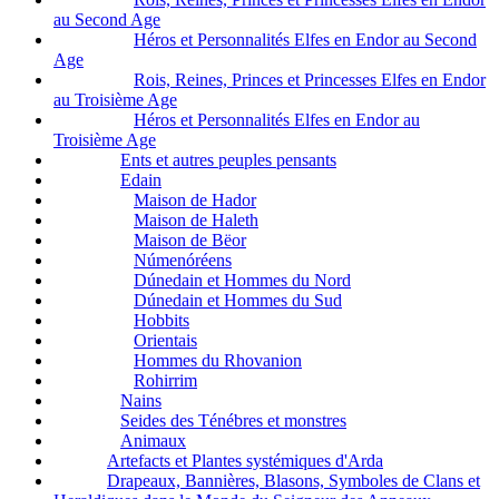
au Second Age
Héros et Personnalités Elfes en Endor au Second
Age
Rois, Reines, Princes et Princesses Elfes en Endor
au Troisième Age
Héros et Personnalités Elfes en Endor au
Troisième Age
Ents et autres peuples pensants
Edain
Maison de Hador
Maison de Haleth
Maison de Bëor
Númenóréens
Dúnedain et Hommes du Nord
Dúnedain et Hommes du Sud
Hobbits
Orientais
Hommes du Rhovanion
Rohirrim
Nains
Seides des Ténébres et monstres
Animaux
Artefacts et Plantes systémiques d'Arda
Drapeaux, Bannières, Blasons, Symboles de Clans et