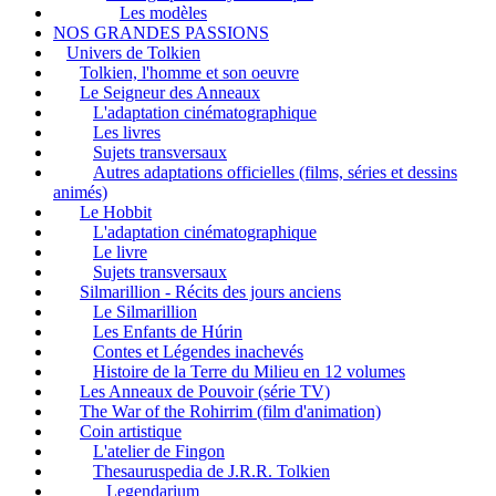
Les modèles
NOS GRANDES PASSIONS
Univers de Tolkien
Tolkien, l'homme et son oeuvre
Le Seigneur des Anneaux
L'adaptation cinématographique
Les livres
Sujets transversaux
Autres adaptations officielles (films, séries et dessins
animés)
Le Hobbit
L'adaptation cinématographique
Le livre
Sujets transversaux
Silmarillion - Récits des jours anciens
Le Silmarillion
Les Enfants de Húrin
Contes et Légendes inachevés
Histoire de la Terre du Milieu en 12 volumes
Les Anneaux de Pouvoir (série TV)
The War of the Rohirrim (film d'animation)
Coin artistique
L'atelier de Fingon
Thesauruspedia de J.R.R. Tolkien
Legendarium