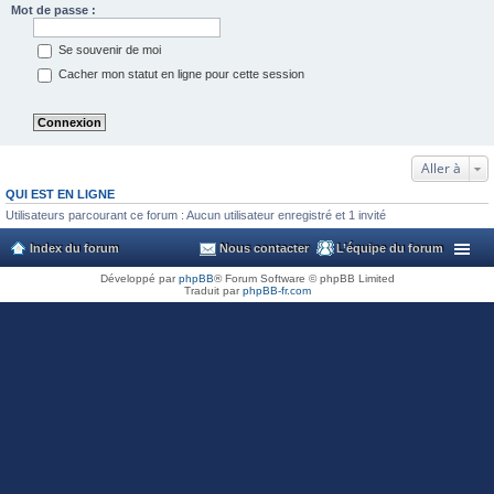
Mot de passe :
Se souvenir de moi
Cacher mon statut en ligne pour cette session
Aller à
QUI EST EN LIGNE
Utilisateurs parcourant ce forum : Aucun utilisateur enregistré et 1 invité
Index du forum
Nous contacter
L’équipe du forum
Développé par
phpBB
® Forum Software © phpBB Limited
Traduit par
phpBB-fr.com