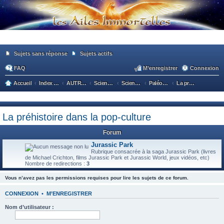
Sujets sans réponse
Sujets actifs
FAQ
M’enregistrer
Connexion
Accueil
Index du forum
AUTRES HORIZONS
Sciences & techniques
Sciences & Médecine
Paléontologie - Préhistoire
La préhistoire dans la pop-culture
ec
he
La préhistoire dans la pop-culture
rc
he
Forum
r
Jurassic Park
Rubrique consacrée à la saga Jurassic Park (livres
de Michael Crichton, films Jurassic Park et Jurassic World, jeux vidéos, etc)
Nombre de redirections :
3
Vous n’avez pas les permissions requises pour lire les sujets de ce forum.
CONNEXION
•
M’ENREGISTRER
Nom d’utilisateur :