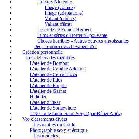
Univers Nintendo
Image (comics)
Image (adaptations)
Valiant (comics)
Valiant (films)
Le cycle de Franck Herbert
Films et séries d'Horreur/Epouvante
Choses horribles - Autres oeuvres angoissantes
[Jeu] Tournoi des chevaliers d'or
Création personnelle
Les ateliers des membres
L'atelier de Bombur
L'atelier de Camille Addams
L'atelier de Cerca Trova
L'atelier de fides
L'atelier de Fingon
L'atelier de Garnet
Haltelier
L'atelier d'itikar
L'atelier de Somewhere
1490 - une fanfic Saint Seiya (par Bélier Ariès)
Vos classements divers
Les maîtres du Giallo
Photographie sexy et érotique
Les modèles