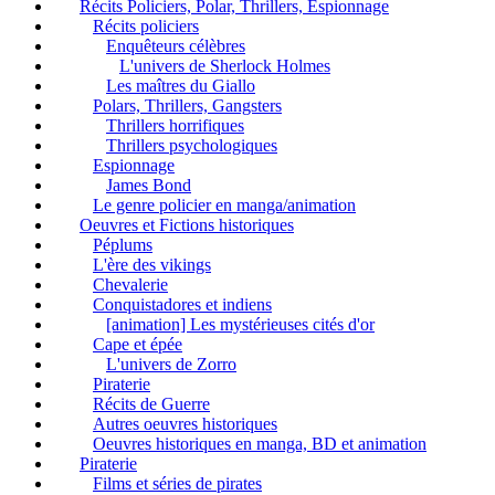
Récits Policiers, Polar, Thrillers, Espionnage
Récits policiers
Enquêteurs célèbres
L'univers de Sherlock Holmes
Les maîtres du Giallo
Polars, Thrillers, Gangsters
Thrillers horrifiques
Thrillers psychologiques
Espionnage
James Bond
Le genre policier en manga/animation
Oeuvres et Fictions historiques
Péplums
L'ère des vikings
Chevalerie
Conquistadores et indiens
[animation] Les mystérieuses cités d'or
Cape et épée
L'univers de Zorro
Piraterie
Récits de Guerre
Autres oeuvres historiques
Oeuvres historiques en manga, BD et animation
Piraterie
Films et séries de pirates