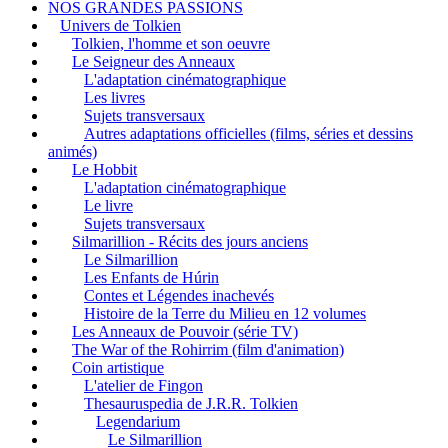
NOS GRANDES PASSIONS
Univers de Tolkien
Tolkien, l'homme et son oeuvre
Le Seigneur des Anneaux
L'adaptation cinématographique
Les livres
Sujets transversaux
Autres adaptations officielles (films, séries et dessins
animés)
Le Hobbit
L'adaptation cinématographique
Le livre
Sujets transversaux
Silmarillion - Récits des jours anciens
Le Silmarillion
Les Enfants de Húrin
Contes et Légendes inachevés
Histoire de la Terre du Milieu en 12 volumes
Les Anneaux de Pouvoir (série TV)
The War of the Rohirrim (film d'animation)
Coin artistique
L'atelier de Fingon
Thesauruspedia de J.R.R. Tolkien
Legendarium
Le Silmarillion