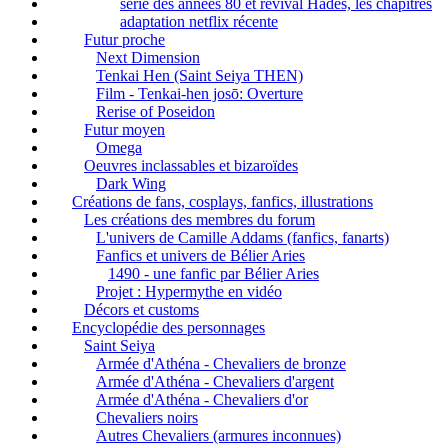
série des années 80 et revival Hadès, les chapitres
adaptation netflix récente
Futur proche
Next Dimension
Tenkai Hen (Saint Seiya THEN)
Film - Tenkai-hen josō: Overture
Rerise of Poseidon
Futur moyen
Omega
Oeuvres inclassables et bizaroïdes
Dark Wing
Créations de fans, cosplays, fanfics, illustrations
Les créations des membres du forum
L'univers de Camille Addams (fanfics, fanarts)
Fanfics et univers de Bélier Aries
1490 - une fanfic par Bélier Aries
Projet : Hypermythe en vidéo
Décors et customs
Encyclopédie des personnages
Saint Seiya
Armée d'Athéna - Chevaliers de bronze
Armée d'Athéna - Chevaliers d'argent
Armée d'Athéna - Chevaliers d'or
Chevaliers noirs
Autres Chevaliers (armures inconnues)