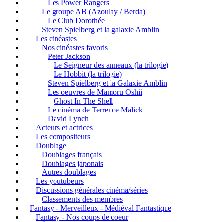
Les Power Rangers
Le groupe AB (Azoulay / Berda)
Le Club Dorothée
Steven Spielberg et la galaxie Amblin
Les cinéastes
Nos cinéastes favoris
Peter Jackson
Le Seigneur des anneaux (la trilogie)
Le Hobbit (la trilogie)
Steven Spielberg et la Galaxie Amblin
Les oeuvres de Mamoru Oshii
Ghost In The Shell
Le cinéma de Terrence Malick
David Lynch
Acteurs et actrices
Les compositeurs
Doublage
Doublages français
Doublages japonais
Autres doublages
Les youtubeurs
Discussions générales cinéma/séries
Classements des membres
Fantasy - Merveilleux - Médiéval Fantastique
Fantasy - Nos coups de coeur