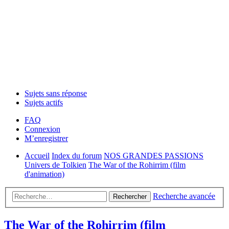
Sujets sans réponse
Sujets actifs
FAQ
Connexion
M’enregistrer
Accueil
Index du forum
NOS GRANDES PASSIONS
Univers de Tolkien
The War of the Rohirrim (film
d'animation)
Recherche avancée
Rechercher
The War of the Rohirrim (film