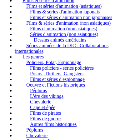
Films et séries d'animation
Films et séries d'animation (asiatiques)
Films & séries d'animation japonais
Films et séries d'animation non japonaises
Films & séries d'animation (non asiatiques)
Films d'animation (non asiatiques)
Séries d'animation (non asiatiques)
Dessins animés américains
Séries animées de la DIC : Collaborations
internationales
Les genres
Policiers, Polar, Espionnage
Films policiers - séries policières
Polars, Thrillers, Gangsters
Films et séries d'espionnage
Oeuvre et Fictions historiques
Péplums
L'ère des vikings
Chevalerie
Cape et épée
Films de pirates
Films de guerre
Autres films historiques
Péplums
Chevalerie