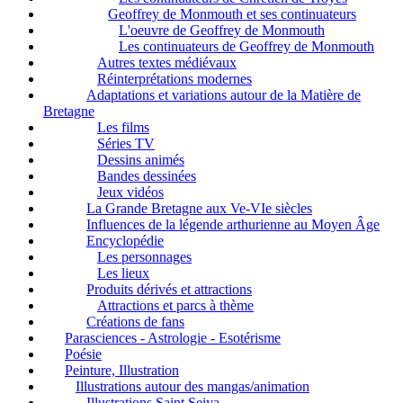
Geoffrey de Monmouth et ses continuateurs
L'oeuvre de Geoffrey de Monmouth
Les continuateurs de Geoffrey de Monmouth
Autres textes médiévaux
Réinterprétations modernes
Adaptations et variations autour de la Matière de
Bretagne
Les films
Séries TV
Dessins animés
Bandes dessinées
Jeux vidéos
La Grande Bretagne aux Ve-VIe siècles
Influences de la légende arthurienne au Moyen Âge
Encyclopédie
Les personnages
Les lieux
Produits dérivés et attractions
Attractions et parcs à thème
Créations de fans
Parasciences - Astrologie - Esotérisme
Poésie
Peinture, Illustration
Illustrations autour des mangas/animation
Illustrations Saint Seiya