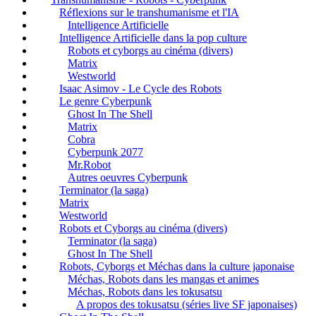
Réflexions sur le transhumanisme et l'IA
Intelligence Artificielle
Intelligence Artificielle dans la pop culture
Robots et cyborgs au cinéma (divers)
Matrix
Westworld
Isaac Asimov - Le Cycle des Robots
Le genre Cyberpunk
Ghost In The Shell
Matrix
Cobra
Cyberpunk 2077
Mr.Robot
Autres oeuvres Cyberpunk
Terminator (la saga)
Matrix
Westworld
Robots et Cyborgs au cinéma (divers)
Terminator (la saga)
Ghost In The Shell
Robots, Cyborgs et Méchas dans la culture japonaise
Méchas, Robots dans les mangas et animes
Méchas, Robots dans les tokusatsu
A propos des tokusatsu (séries live SF japonaises)