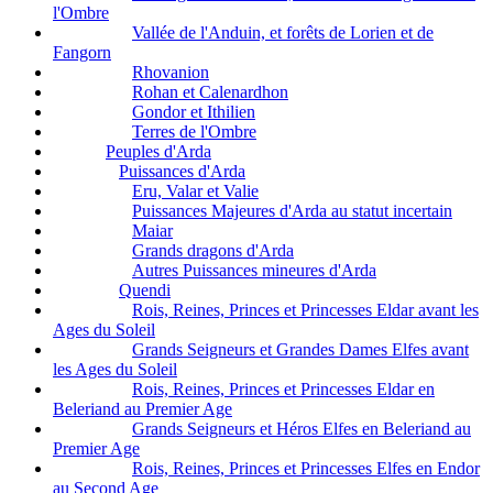
l'Ombre
Vallée de l'Anduin, et forêts de Lorien et de
Fangorn
Rhovanion
Rohan et Calenardhon
Gondor et Ithilien
Terres de l'Ombre
Peuples d'Arda
Puissances d'Arda
Eru, Valar et Valie
Puissances Majeures d'Arda au statut incertain
Maiar
Grands dragons d'Arda
Autres Puissances mineures d'Arda
Quendi
Rois, Reines, Princes et Princesses Eldar avant les
Ages du Soleil
Grands Seigneurs et Grandes Dames Elfes avant
les Ages du Soleil
Rois, Reines, Princes et Princesses Eldar en
Beleriand au Premier Age
Grands Seigneurs et Héros Elfes en Beleriand au
Premier Age
Rois, Reines, Princes et Princesses Elfes en Endor
au Second Age