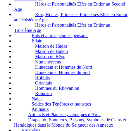
Héros et Personnalités Elfes en Endor au Second
Age
Rois, Reines, Princes et Princesses Elfes en Endor
au Troisième Age
Héros et Personnalités Elfes en Endor au
Troisième Age
Ents et autres peuples pensants
Edain
Maison de Hador
Maison de Haleth
Maison de Bëor
Númenóréens
Dúnedain et Hommes du Nord
Dúnedain et Hommes du Sud
Hobbits
Orientais
Hommes du Rhovanion
Rohirrim
Nains
Seides des Ténébres et monstres
Animaux
Artefacts et Plantes systémiques d'Arda
Drapeaux, Bannières, Blasons, Symboles de Clans et
Heraldiques dans le Monde du Seigneur des Anneaux
Ardapédia