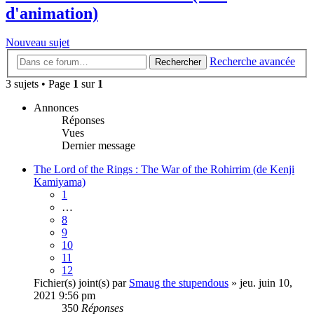
d'animation)
Nouveau sujet
Recherche avancée
Rechercher
3 sujets • Page
1
sur
1
Annonces
Réponses
Vues
Dernier message
The Lord of the Rings : The War of the Rohirrim (de Kenji
Kamiyama)
1
…
8
9
10
11
12
Fichier(s) joint(s)
par
Smaug the stupendous
» jeu. juin 10,
2021 9:56 pm
350
Réponses