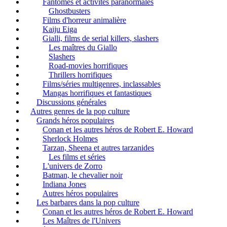
Fantômes et activités paranormales
Ghostbusters
Films d'horreur animalière
Kaiju Eiga
Gialli, films de serial killers, slashers
Les maîtres du Giallo
Slashers
Road-movies horrifiques
Thrillers horrifiques
Films/séries multigenres, inclassables
Mangas horrifiques et fantastiques
Discussions générales
Autres genres de la pop culture
Grands héros populaires
Conan et les autres héros de Robert E. Howard
Sherlock Holmes
Tarzan, Sheena et autres tarzanides
Les films et séries
L'univers de Zorro
Batman, le chevalier noir
Indiana Jones
Autres héros populaires
Les barbares dans la pop culture
Conan et les autres héros de Robert E. Howard
Les Maîtres de l'Univers