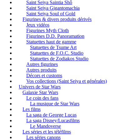
Saint Seiya Saintia Shô
Saint Seiya Gigantomachia
Saint Seiya Soul of Gold
Figurines & divers produits dérivés
Jeux vidéos
Figurines Myth Cloth
Figurines D.D. Panoramation
Statuettes haut de gamme
Statuettes de Tsume Art
Statuettes de F.O.C. Studio
Statuettes de Zodiakos Studio
Autres figurines
Autres produits
Décors et customs
Vos collections (Saint Seiya et générales)
Univers de Star Wars
Galaxie Star Wars
Le coin des fans
La musique de Star Wars
Les films
La saga de George Lucas
La saga Disney/Lucasfilms
Le Mandoverse
Les séries et les téléfilms
Les séries canons