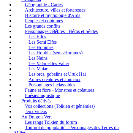
Géographie - Cartes
Architecture, villes et forteresses
Histoire et mythologie d'Arda
Peuples et coutumes
Les grands conflits
Personnages célébres - Héros et Séides
Les Elfes
Les Semi Elfes
Les Hommes
Les Hobbits (semi-Hommes)
Les Nains
Les Valar et les Valier
Les Maiar
Les orcs, gobelins et Uruk Hai
Autres créatures et animaux
Personnages inclassables
Faune et flore - Monstres et créatures
Poésie/linguistique
Produits dérivés
Vos collections (Tolkien et générales)
Jeux vidéos
Au Dragon Vert
Les rangs Tolkien du forum
Tournoi de popularité - Personnages des Terres du
Milieu