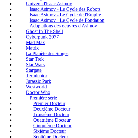
Univers d'Isaac Asimov
Isaac Asimov - Le Cycle des Robots
Isaac Asimov - Le Cycle de l'Empire
Isaac Asimov - Le Cycle de Fondation
Adaptations des oeuvres d'Asimov
Ghost In The Shell
Cyberpunk 2077
Mad Max
Matrix
La Planète des Singes
Star Trek
Star Wars
Stargate
Terminator
Jurassic Park
Westworld
Doctor Who
Première série
Premier Docteur
Deuxième Docteur
Troisième Docteur
Quatrième Docteur
Cinquième Docteur
Sixième Docteur
Septième Docteur