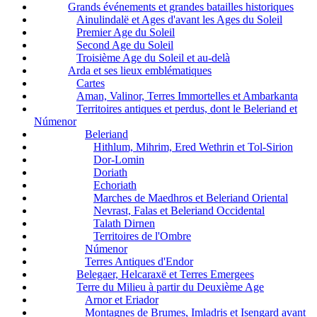
Grands événements et grandes batailles historiques
Ainulindalë et Ages d'avant les Ages du Soleil
Premier Age du Soleil
Second Age du Soleil
Troisième Age du Soleil et au-delà
Arda et ses lieux emblématiques
Cartes
Aman, Valinor, Terres Immortelles et Ambarkanta
Territoires antiques et perdus, dont le Beleriand et
Númenor
Beleriand
Hithlum, Mihrim, Ered Wethrin et Tol-Sirion
Dor-Lomin
Doriath
Echoriath
Marches de Maedhros et Beleriand Oriental
Nevrast, Falas et Beleriand Occidental
Talath Dirnen
Territoires de l'Ombre
Númenor
Terres Antiques d'Endor
Belegaer, Helcaraxë et Terres Emergees
Terre du Milieu à partir du Deuxième Age
Arnor et Eriador
Montagnes de Brumes, Imladris et Isengard avant