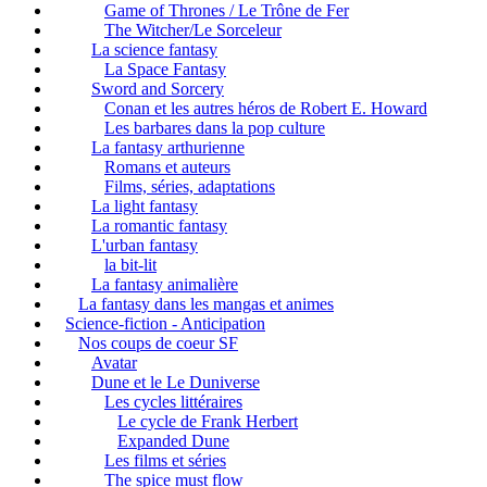
Game of Thrones / Le Trône de Fer
The Witcher/Le Sorceleur
La science fantasy
La Space Fantasy
Sword and Sorcery
Conan et les autres héros de Robert E. Howard
Les barbares dans la pop culture
La fantasy arthurienne
Romans et auteurs
Films, séries, adaptations
La light fantasy
La romantic fantasy
L'urban fantasy
la bit-lit
La fantasy animalière
La fantasy dans les mangas et animes
Science-fiction - Anticipation
Nos coups de coeur SF
Avatar
Dune et le Le Duniverse
Les cycles littéraires
Le cycle de Frank Herbert
Expanded Dune
Les films et séries
The spice must flow