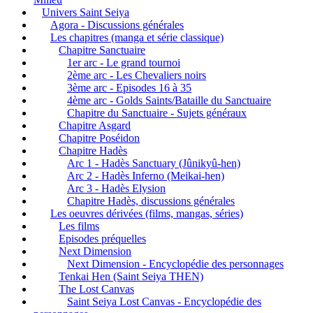
Univers Saint Seiya
Agora - Discussions générales
Les chapitres (manga et série classique)
Chapitre Sanctuaire
1er arc - Le grand tournoi
2ème arc - Les Chevaliers noirs
3ème arc - Episodes 16 à 35
4ème arc - Golds Saints/Bataille du Sanctuaire
Chapitre du Sanctuaire - Sujets généraux
Chapitre Asgard
Chapitre Poséidon
Chapitre Hadès
Arc 1 - Hadès Sanctuary (Jûnikyû-hen)
Arc 2 - Hadès Inferno (Meikai-hen)
Arc 3 - Hadès Elysion
Chapitre Hadès, discussions générales
Les oeuvres dérivées (films, mangas, séries)
Les films
Episodes préquelles
Next Dimension
Next Dimension - Encyclopédie des personnages
Tenkai Hen (Saint Seiya THEN)
The Lost Canvas
Saint Seiya Lost Canvas - Encyclopédie des