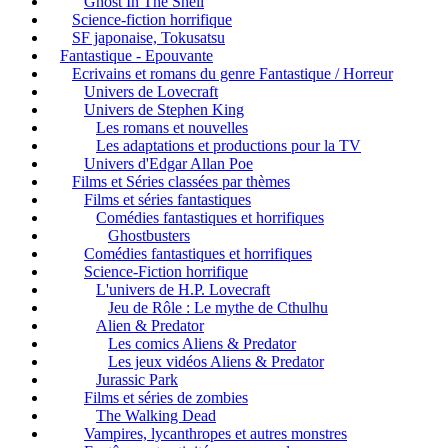
Ghost In The Shell
Science-fiction horrifique
SF japonaise, Tokusatsu
Fantastique - Epouvante
Ecrivains et romans du genre Fantastique / Horreur
Univers de Lovecraft
Univers de Stephen King
Les romans et nouvelles
Les adaptations et productions pour la TV
Univers d'Edgar Allan Poe
Films et Séries classées par thèmes
Films et séries fantastiques
Comédies fantastiques et horrifiques
Ghostbusters
Comédies fantastiques et horrifiques
Science-Fiction horrifique
L'univers de H.P. Lovecraft
Jeu de Rôle : Le mythe de Cthulhu
Alien & Predator
Les comics Aliens & Predator
Les jeux vidéos Aliens & Predator
Jurassic Park
Films et séries de zombies
The Walking Dead
Vampires, lycanthropes et autres monstres