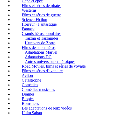
Cape et épée
Films et séries de pirates
Westerns
Films et séries de guerre
Science-Fiction
Horreur - Fantastique
Fantasy
Grands héros populaires
Tarzan et Tarzanides
L'univers de Zorro
Films de super héros
Adaptations Marvel
Adaptations DC
Autres univers super héroiques
Road Movies, films et séries de voyage
Films et séries d'aventure
Action
Catastrophe
Comédies
Comédies musicales
Drames
Biopics
Romances
Les adaptations de jeux vidéos
Haïm Saban