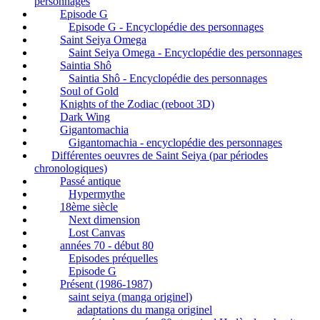
personnages
Episode G
Episode G - Encyclopédie des personnages
Saint Seiya Omega
Saint Seiya Omega - Encyclopédie des personnages
Saintia Shô
Saintia Shô - Encyclopédie des personnages
Soul of Gold
Knights of the Zodiac (reboot 3D)
Dark Wing
Gigantomachia
Gigantomachia - encyclopédie des personnages
Différentes oeuvres de Saint Seiya (par périodes
chronologiques)
Passé antique
Hypermythe
18ème siècle
Next dimension
Lost Canvas
années 70 - début 80
Episodes préquelles
Episode G
Présent (1986-1987)
saint seiya (manga originel)
adaptations du manga originel