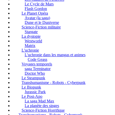
Le Cycle de Mars
Flash Gordon
Le Planet Opéra
Avatar (la saga)
Dune et le Duniverse
Science-Fiction militaire
Stargate
La dystopie
Westworld
Matrix
L'uchronie
L'uchronie dans les mangas et animes
Code Geass
Voyages temporels
saga Terminator
Doctor Who
Le Steampunk
Transhumanisme - Robots - Cyberpunk
Le Biopunk
Jurassic Park
Le Post-Apo
La saga Mad Max
La planète des singes
Science-Fiction Horrifique
Transhumanisme - Robots - Cyberpunk