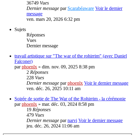
36749
Vues
Dernier message
par
Scarabéaware
Voir le dernier
message
ven. mars 20, 2026 6:32 pm
Sujets
Réponses
Vues
Dernier message
travail artistique sur "The war of the rohirrim" (avec Daniel
Falconer)
par
phoenlx
» dim. nov. 09, 2025 8:38 pm
2
Réponses
228
Vues
Dernier message
par
phoenlx
Voir le dernier message
ven. déc. 26, 2025 10:11 am
Soirée de sortie de The War of the Rohirrim - la cérémonie
par
phoenlx
» mar. déc. 03, 2024 8:58 pm
19
Réponses
479
Vues
Dernier message
par
narvi
Voir le dernier message
jeu. déc. 26, 2024 11:06 am