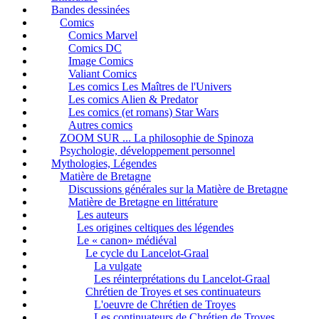
Bandes dessinées
Comics
Comics Marvel
Comics DC
Image Comics
Valiant Comics
Les comics Les Maîtres de l'Univers
Les comics Alien & Predator
Les comics (et romans) Star Wars
Autres comics
ZOOM SUR ... La philosophie de Spinoza
Psychologie, développement personnel
Mythologies, Légendes
Matière de Bretagne
Discussions générales sur la Matière de Bretagne
Matière de Bretagne en littérature
Les auteurs
Les origines celtiques des légendes
Le « canon» médiéval
Le cycle du Lancelot-Graal
La vulgate
Les réinterprétations du Lancelot-Graal
Chrétien de Troyes et ses continuateurs
L'oeuvre de Chrétien de Troyes
Les continuateurs de Chrétien de Troyes