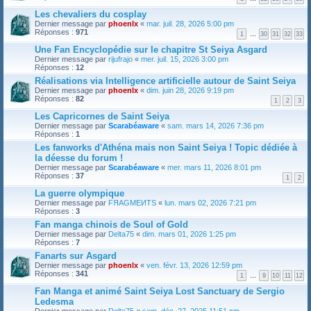
Les chevaliers du cosplay
Dernier message par
phoenlx
«
mar. juil. 28, 2026 5:00 pm
Réponses :
971
1
…
30
31
32
33
Une Fan Encyclopédie sur le chapitre St Seiya Asgard
Dernier message par
rijufrajo
«
mer. juil. 15, 2026 3:00 pm
Réponses :
12
Réalisations via Intelligence artificielle autour de Saint Seiya
Dernier message par
phoenlx
«
dim. juin 28, 2026 9:19 pm
Réponses :
82
1
2
3
Les Capricornes de Saint Seiya
Dernier message par
Scarabéaware
«
sam. mars 14, 2026 7:36 pm
Réponses :
1
Les fanworks d'Athéna mais non Saint Seiya ! Topic dédiée à
la déesse du forum !
Dernier message par
Scarabéaware
«
mer. mars 11, 2026 8:01 pm
Réponses :
37
1
2
La guerre olympique
Dernier message par
FЯAGMEИTS
«
lun. mars 02, 2026 7:21 pm
Réponses :
3
Fan manga chinois de Soul of Gold
Dernier message par
Delta75
«
dim. mars 01, 2026 1:25 pm
Réponses :
7
Fanarts sur Asgard
Dernier message par
phoenlx
«
ven. févr. 13, 2026 12:59 pm
Réponses :
341
1
…
9
10
11
12
Fan Manga et animé Saint Seiya Lost Sanctuary de Sergio
Ledesma
Dernier message par
Delta75
«
sam. déc. 27, 2025 11:51 pm