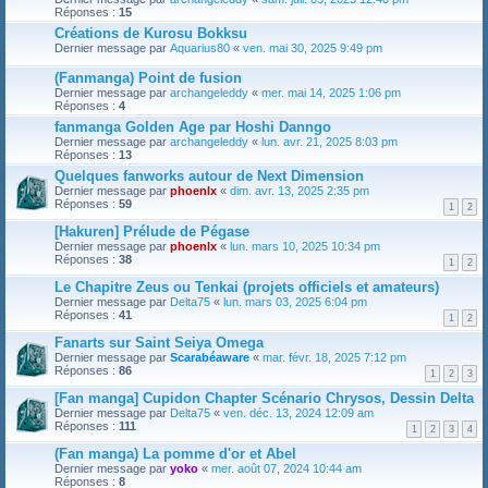
Réponses :
15
Créations de Kurosu Bokksu
Dernier message par
Aquarius80
«
ven. mai 30, 2025 9:49 pm
(Fanmanga) Point de fusion
Dernier message par
archangeleddy
«
mer. mai 14, 2025 1:06 pm
Réponses :
4
fanmanga Golden Age par Hoshi Danngo
Dernier message par
archangeleddy
«
lun. avr. 21, 2025 8:03 pm
Réponses :
13
Quelques fanworks autour de Next Dimension
Dernier message par
phoenlx
«
dim. avr. 13, 2025 2:35 pm
Réponses :
59
1
2
[Hakuren] Prélude de Pégase
Dernier message par
phoenlx
«
lun. mars 10, 2025 10:34 pm
Réponses :
38
1
2
Le Chapitre Zeus ou Tenkai (projets officiels et amateurs)
Dernier message par
Delta75
«
lun. mars 03, 2025 6:04 pm
Réponses :
41
1
2
Fanarts sur Saint Seiya Omega
Dernier message par
Scarabéaware
«
mar. févr. 18, 2025 7:12 pm
Réponses :
86
1
2
3
[Fan manga] Cupidon Chapter Scénario Chrysos, Dessin Delta
Dernier message par
Delta75
«
ven. déc. 13, 2024 12:09 am
Réponses :
111
1
2
3
4
(Fan manga) La pomme d'or et Abel
Dernier message par
yoko
«
mer. août 07, 2024 10:44 am
Réponses :
8