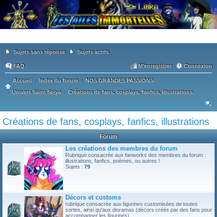
Sujets sans réponse
Sujets actifs
FAQ
M’enregistrer
Connexion
Accueil
Index du forum
NOS GRANDES PASSIONS
Univers Saint Seiya
Créations de fans, cosplays, fanfics, illustrations
ec
Créations de fans, cosplays, fanfics, illustrations
he
Forum
rc
Les créations des membres du forum
he
Rubrique consacrée aux fanworks des membres du forum :
illustrations, fanfics, poèmes, ou autres !
r
Sujets :
79
Décors et customs
rubrique consacrée aux figurines customisées de toutes
sortes, ainsi qu'aux dioramas (décors créés par des fans pour
accompagner les figurines)