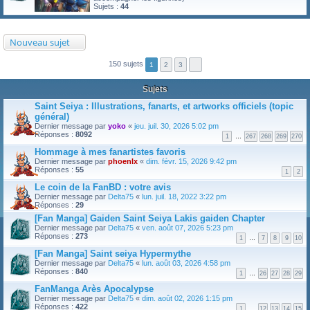
Sujets :
44
Nouveau sujet
150 sujets
1
2
3
Sujets
Saint Seiya : Illustrations, fanarts, et artworks officiels (topic
général)
Dernier message par
yoko
«
jeu. juil. 30, 2026 5:02 pm
Réponses :
8092
1
…
267
268
269
270
Hommage à mes fanartistes favoris
Dernier message par
phoenlx
«
dim. févr. 15, 2026 9:42 pm
Réponses :
55
1
2
Le coin de la FanBD : votre avis
Dernier message par
Delta75
«
lun. juil. 18, 2022 3:22 pm
Réponses :
29
[Fan Manga] Gaiden Saint Seiya Lakis gaiden Chapter
Dernier message par
Delta75
«
ven. août 07, 2026 5:23 pm
Réponses :
273
1
…
7
8
9
10
[Fan Manga] Saint seiya Hypermythe
Dernier message par
Delta75
«
lun. août 03, 2026 4:58 pm
Réponses :
840
1
…
26
27
28
29
FanManga Arès Apocalypse
Dernier message par
Delta75
«
dim. août 02, 2026 1:15 pm
Réponses :
422
1
…
12
13
14
15