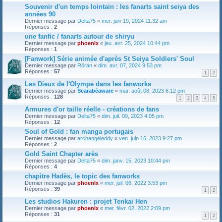
Souvenir d'un temps lointain : les fanarts saint seiya des
années 90
Dernier message par
Delta75
«
mer. juin 19, 2024 11:32 am
Réponses :
2
une fanfic / fanarts autour de shiryu
Dernier message par
phoenlx
«
jeu. avr. 25, 2024 10:44 pm
Réponses :
1
[Fanwork] Série animée d'après St Seiya Soldiers' Soul
Dernier message par
Röran
«
dim. avr. 07, 2024 9:53 pm
Réponses :
57
1
2
Les Dieux de l'Olympe dans les fanworks
Dernier message par
Scarabéaware
«
mar. août 08, 2023 6:12 pm
Réponses :
128
1
2
3
4
5
Armures d'or taille réelle - créations de fans
Dernier message par
Delta75
«
dim. juil. 09, 2023 4:05 pm
Réponses :
12
Soul of Gold : fan manga portugais
Dernier message par
archangeleddy
«
ven. juin 16, 2023 9:27 pm
Réponses :
2
Gold Saint Chapter arès
Dernier message par
Delta75
«
dim. janv. 15, 2023 10:44 pm
Réponses :
4
chapitre Hadès, le topic des fanworks
Dernier message par
phoenlx
«
mer. juil. 06, 2022 3:53 pm
Réponses :
39
1
2
Les studios Hakuren : projet Tenkai Hen
Dernier message par
phoenlx
«
mer. févr. 02, 2022 2:09 pm
Réponses :
31
1
2