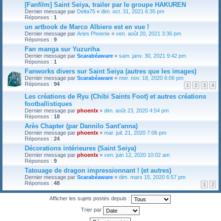
[Fanfilm] Saint Seiya, trailer par le groupe HAKUREN
Dernier message par
Delta75
«
dim. oct. 31, 2021 6:35 pm
Réponses :
1
un artbook de Marco Albiero est en vue !
Dernier message par
Aries Phoenix
«
ven. août 20, 2021 3:36 pm
Réponses :
9
Fan manga sur Yuzuriha
Dernier message par
Scarabéaware
«
sam. janv. 30, 2021 9:42 pm
Réponses :
1
Fanworks divers sur Saint Seiya (autres que les images)
Dernier message par
Scarabéaware
«
mer. nov. 18, 2020 6:06 pm
Réponses :
94
1
2
3
4
Les créations de Ryu (Chibi Saints Foot) et autres créations
footballistiques
Dernier message par
phoenlx
«
dim. août 23, 2020 4:54 pm
Réponses :
18
Arès Chapter (par Dannilo Sant'anna)
Dernier message par
phoenlx
«
mar. juil. 21, 2020 7:06 pm
Réponses :
24
Décorations intérieures (Saint Seiya)
Dernier message par
phoenlx
«
ven. juin 12, 2020 10:02 am
Réponses :
9
Tatouage de dragon impressionnant ! (et autres)
Dernier message par
Scarabéaware
«
dim. mars 15, 2020 6:57 pm
Réponses :
48
1
2
Afficher les sujets postés depuis :
Trier par