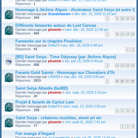
Réponses :
1
Hommage à Jérôme Alquie : illustrateur Saint Seiya (et autre !)
Dernier message par
Scarabéaware
«
dim. déc. 21, 2025 11:22 pm
Réponses :
344
1
…
9
10
11
12
Différents fanworks autour de Lost Canvas
Dernier message par
phoenlx
«
sam. déc. 20, 2025 12:38 pm
Réponses :
404
1
…
11
12
13
14
Fanworks sur le chapitre Poséidon
Dernier message par
Delta75
«
jeu. déc. 18, 2025 6:48 pm
Réponses :
41
1
2
[BD] Saint Seiya - Time Odyssey (par Jérôme Alquie)
Dernier message par
phoenlx
«
lun. juin 15, 2026 6:49 pm
Réponses :
456
1
…
13
14
15
16
Fanarts Gold Saints - Hommage aux Chevaliers d'Or
Dernier message par
LINKEN
«
mar. déc. 09, 2025 8:05 pm
Réponses :
2915
1
…
95
96
97
98
Saint Seiya Atlantis (fanBD)
Dernier message par
phoenlx
«
ven. sept. 19, 2025 1:53 pm
Réponses :
20
Projet & fanarts de Carlos Lam
Dernier message par
Delta75
«
sam. sept. 13, 2025 3:03 pm
Réponses :
109
1
2
3
4
Saint Seiya - créations insolites, street art etc
Dernier message par
phoenlx
«
ven. août 01, 2025 7:41 pm
Réponses :
77
1
2
3
Fan manga d'Asgard
Dernier message par
archangeleddy
«
sam. juil. 05, 2025 12:40 pm