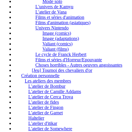
Mode solo
L'univers de Kamyu
L'atelier de Vana
Films et séries d'animation
Films d'animation (asiatiques)
Univers Nintendo
Image (comics)
Image (adaptations)
Valiant (comics)
Valiant (films)
Le cycle de Franck Herbert
Films et séries d'Horreur/Epouvante
Choses horribles - Autres oeuvres angoissantes
[Jeu] Tournoi des chevaliers d'or
Création personnelle
Les ateliers des membres
L'atelier de Bombur
L'atelier de Camille Addams
L'atelier de Cerca Trova
L'atelier de fides
L'atelier de Fingon
L'atelier de Garnet
Haltelier
L'atelier d'itikar
L'atelier de Somewhere