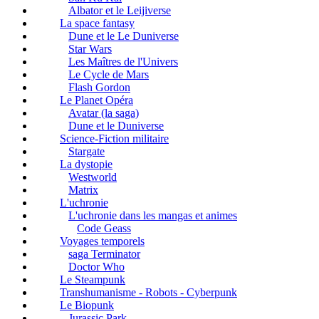
Albator et le Leijiverse
La space fantasy
Dune et le Le Duniverse
Star Wars
Les Maîtres de l'Univers
Le Cycle de Mars
Flash Gordon
Le Planet Opéra
Avatar (la saga)
Dune et le Duniverse
Science-Fiction militaire
Stargate
La dystopie
Westworld
Matrix
L'uchronie
L'uchronie dans les mangas et animes
Code Geass
Voyages temporels
saga Terminator
Doctor Who
Le Steampunk
Transhumanisme - Robots - Cyberpunk
Le Biopunk
Jurassic Park