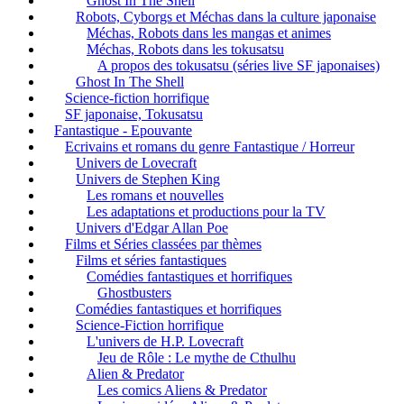
Ghost In The Shell
Robots, Cyborgs et Méchas dans la culture japonaise
Méchas, Robots dans les mangas et animes
Méchas, Robots dans les tokusatsu
A propos des tokusatsu (séries live SF japonaises)
Ghost In The Shell
Science-fiction horrifique
SF japonaise, Tokusatsu
Fantastique - Epouvante
Ecrivains et romans du genre Fantastique / Horreur
Univers de Lovecraft
Univers de Stephen King
Les romans et nouvelles
Les adaptations et productions pour la TV
Univers d'Edgar Allan Poe
Films et Séries classées par thèmes
Films et séries fantastiques
Comédies fantastiques et horrifiques
Ghostbusters
Comédies fantastiques et horrifiques
Science-Fiction horrifique
L'univers de H.P. Lovecraft
Jeu de Rôle : Le mythe de Cthulhu
Alien & Predator
Les comics Aliens & Predator