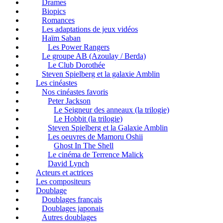
Drames
Biopics
Romances
Les adaptations de jeux vidéos
Haïm Saban
Les Power Rangers
Le groupe AB (Azoulay / Berda)
Le Club Dorothée
Steven Spielberg et la galaxie Amblin
Les cinéastes
Nos cinéastes favoris
Peter Jackson
Le Seigneur des anneaux (la trilogie)
Le Hobbit (la trilogie)
Steven Spielberg et la Galaxie Amblin
Les oeuvres de Mamoru Oshii
Ghost In The Shell
Le cinéma de Terrence Malick
David Lynch
Acteurs et actrices
Les compositeurs
Doublage
Doublages français
Doublages japonais
Autres doublages