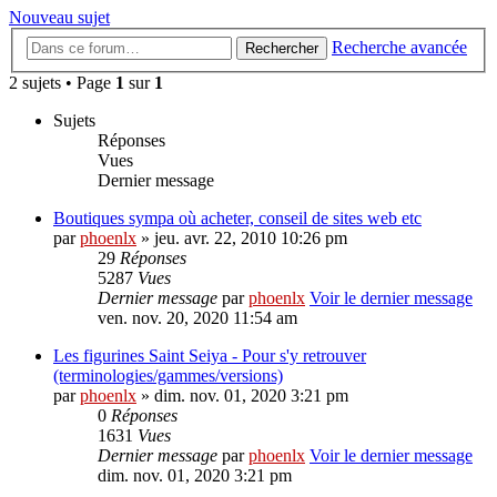
Nouveau sujet
Recherche avancée
Rechercher
2 sujets • Page
1
sur
1
Sujets
Réponses
Vues
Dernier message
Boutiques sympa où acheter, conseil de sites web etc
par
phoenlx
» jeu. avr. 22, 2010 10:26 pm
29
Réponses
5287
Vues
Dernier message
par
phoenlx
Voir le dernier message
ven. nov. 20, 2020 11:54 am
Les figurines Saint Seiya - Pour s'y retrouver
(terminologies/gammes/versions)
par
phoenlx
» dim. nov. 01, 2020 3:21 pm
0
Réponses
1631
Vues
Dernier message
par
phoenlx
Voir le dernier message
dim. nov. 01, 2020 3:21 pm