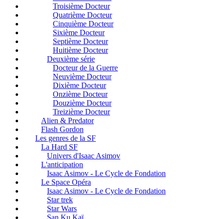
Troisième Docteur
Quatrième Docteur
Cinquième Docteur
Sixième Docteur
Septième Docteur
Huitième Docteur
Deuxième série
Docteur de la Guerre
Neuvième Docteur
Dixième Docteur
Onzième Docteur
Douzième Docteur
Treizième Docteur
Alien & Predator
Flash Gordon
Les genres de la SF
La Hard SF
Univers d'Isaac Asimov
L'anticipation
Isaac Asimov - Le Cycle de Fondation
Le Space Opéra
Isaac Asimov - Le Cycle de Fondation
Star trek
Star Wars
San Ku Kaï