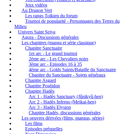
Jeux vidéos
Au Dragon Vert
Les rangs Tolkien du forum
Tournoi de popularité - Personnages des Terres du
Milieu
Univers Saint Seiya
Agora - Discussions générales
Les chapitres (manga et série classique)
Chapitre Sanctuaire
1er arc - Le grand tournoi
2ème arc - Les Chevaliers noirs
3ème arc - Episodes 16 à 35
4ème arc - Golds Saints/Bataille du Sanctuaire
Chapitre du Sanctuaire - Sujets généraux
Chapitre Asgard
Chapitre Poséidon
Chapitre Hadès
Arc 1 - Hadès Sanctuary (Jûnikyû-hen)
Arc 2 - Hadès Inferno (Meikai-hen)
Arc 3 - Hadès Elysion
Chapitre Hadès, discussions générales
Les oeuvres dérivées (films, mangas, séries)
Les films
Episodes préquelles