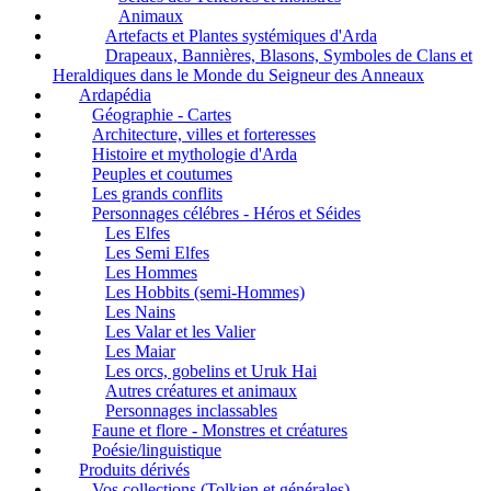
Animaux
Artefacts et Plantes systémiques d'Arda
Drapeaux, Bannières, Blasons, Symboles de Clans et
Heraldiques dans le Monde du Seigneur des Anneaux
Ardapédia
Géographie - Cartes
Architecture, villes et forteresses
Histoire et mythologie d'Arda
Peuples et coutumes
Les grands conflits
Personnages célébres - Héros et Séides
Les Elfes
Les Semi Elfes
Les Hommes
Les Hobbits (semi-Hommes)
Les Nains
Les Valar et les Valier
Les Maiar
Les orcs, gobelins et Uruk Hai
Autres créatures et animaux
Personnages inclassables
Faune et flore - Monstres et créatures
Poésie/linguistique
Produits dérivés
Vos collections (Tolkien et générales)