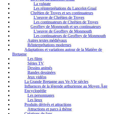
La vulgate
Les réinterprétations du Lancelot-Graal
Chrétien de Troyes et ses continuateurs
L'oeuvre de Chrétien de Troyes
Les continuateurs de Chrétien de Troyes
Geoffrey de Monmouth et ses continuateurs
L'oeuvre de Geoffrey de Monmouth
Les continuateurs de Geoffrey de Monmouth
Autres textes médiévaux
Réinterprétations modernes
Adaptations et variations autour de la Matière de
Bretagne
Les films
Séries TV
Dessins animés
Bandes dessinées
Jeux vidéos
La Grande Bretagne aux Ve-VIe siècles
Influences de la légende arthurienne au Moyen Âge
Encyclopédie
Les personnages
Les lieux
Produits dérivés et attractions
Attractions et parcs à thème
Créations de fans