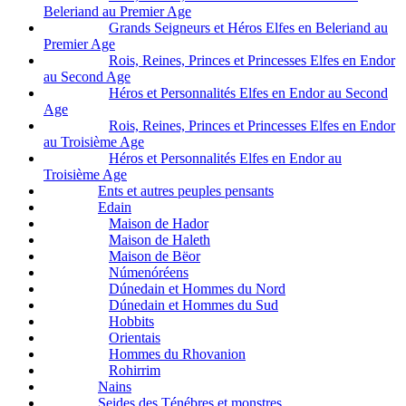
Beleriand au Premier Age
Grands Seigneurs et Héros Elfes en Beleriand au
Premier Age
Rois, Reines, Princes et Princesses Elfes en Endor
au Second Age
Héros et Personnalités Elfes en Endor au Second
Age
Rois, Reines, Princes et Princesses Elfes en Endor
au Troisième Age
Héros et Personnalités Elfes en Endor au
Troisième Age
Ents et autres peuples pensants
Edain
Maison de Hador
Maison de Haleth
Maison de Bëor
Númenóréens
Dúnedain et Hommes du Nord
Dúnedain et Hommes du Sud
Hobbits
Orientais
Hommes du Rhovanion
Rohirrim
Nains
Seides des Ténébres et monstres