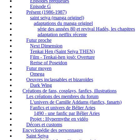
Episodes préquelles
Episode G
Présent (1986-1987)
saint seiya (manga originel)
adaptations du manga originel
série des années 80 et revival Hadès, les chapitres
adaptation netflix récente
Futur proche
Next Dimension
Tenkai Hen (Saint Seiya THEN)
Film - Tenkai-hen josō: Overture
Rerise of Poseidon
Futur moyen
Omega
Oeuvres inclassables et bizaroïdes
Dark Wing
Créations de fans, cosplays, fanfics, illustrations
Les créations des membres du forum
L'univers de Camille Addams (fanfics, fanarts)
Fanfics et univers de Bélier Aries
1490 - une fanfic par Bélier Aries
Projet : Hypermythe en vidéo
Décors et customs
Encyclopédie des personnages
Saint Seiya