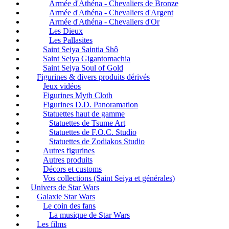
Armée d'Athéna - Chevaliers de Bronze
Armée d'Athéna - Chevaliers d'Argent
Armée d'Athéna - Chevaliers d'Or
Les Dieux
Les Pallasites
Saint Seiya Saintia Shô
Saint Seiya Gigantomachia
Saint Seiya Soul of Gold
Figurines & divers produits dérivés
Jeux vidéos
Figurines Myth Cloth
Figurines D.D. Panoramation
Statuettes haut de gamme
Statuettes de Tsume Art
Statuettes de F.O.C. Studio
Statuettes de Zodiakos Studio
Autres figurines
Autres produits
Décors et customs
Vos collections (Saint Seiya et générales)
Univers de Star Wars
Galaxie Star Wars
Le coin des fans
La musique de Star Wars
Les films