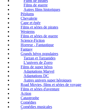
Films de pirates
Films de guerre
Autres films historiques
Péplums
Chevalerie
Cape et épée
Films et séries de pirates
Westerns
Films et séries de guerre
Science-Fiction
Horreur - Fantastique
Fantasy
Grands héros populaires
Tarzan et Tarzanides
L'univers de Zorro
Films de super héros
Adaptations Marvel
Adaptations DC
Autres univers super héroiques
Road Movies, films et séries de voyage
Films et séries d'aventure
Action
Catastrophe
Comédies
Comédies musicales