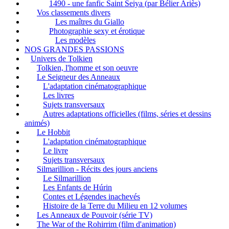
1490 - une fanfic Saint Seiya (par Bélier Ariès)
Vos classements divers
Les maîtres du Giallo
Photographie sexy et érotique
Les modèles
NOS GRANDES PASSIONS
Univers de Tolkien
Tolkien, l'homme et son oeuvre
Le Seigneur des Anneaux
L'adaptation cinématographique
Les livres
Sujets transversaux
Autres adaptations officielles (films, séries et dessins
animés)
Le Hobbit
L'adaptation cinématographique
Le livre
Sujets transversaux
Silmarillion - Récits des jours anciens
Le Silmarillion
Les Enfants de Húrin
Contes et Légendes inachevés
Histoire de la Terre du Milieu en 12 volumes
Les Anneaux de Pouvoir (série TV)
The War of the Rohirrim (film d'animation)