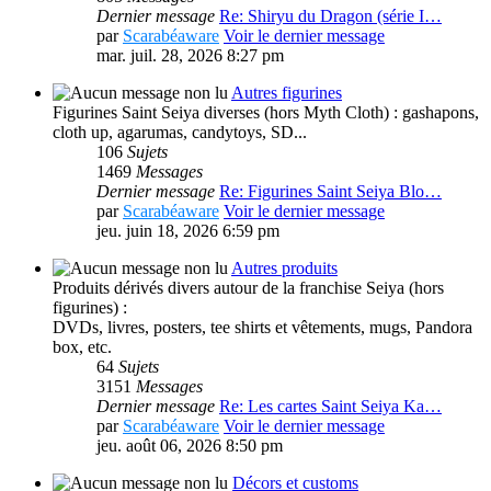
Dernier message
Re: Shiryu du Dragon (série I…
par
Scarabéaware
Voir le dernier message
mar. juil. 28, 2026 8:27 pm
Autres figurines
Figurines Saint Seiya diverses (hors Myth Cloth) : gashapons,
cloth up, agarumas, candytoys, SD...
106
Sujets
1469
Messages
Dernier message
Re: Figurines Saint Seiya Blo…
par
Scarabéaware
Voir le dernier message
jeu. juin 18, 2026 6:59 pm
Autres produits
Produits dérivés divers autour de la franchise Seiya (hors
figurines) :
DVDs, livres, posters, tee shirts et vêtements, mugs, Pandora
box, etc.
64
Sujets
3151
Messages
Dernier message
Re: Les cartes Saint Seiya Ka…
par
Scarabéaware
Voir le dernier message
jeu. août 06, 2026 8:50 pm
Décors et customs