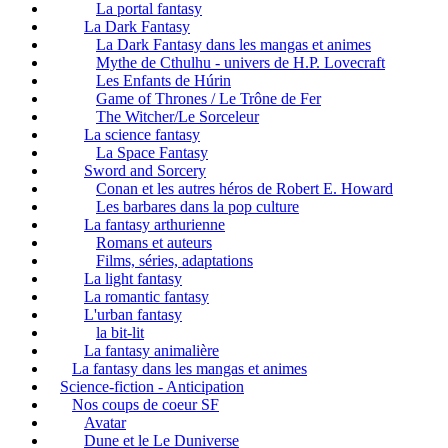
La portal fantasy
La Dark Fantasy
La Dark Fantasy dans les mangas et animes
Mythe de Cthulhu - univers de H.P. Lovecraft
Les Enfants de Húrin
Game of Thrones / Le Trône de Fer
The Witcher/Le Sorceleur
La science fantasy
La Space Fantasy
Sword and Sorcery
Conan et les autres héros de Robert E. Howard
Les barbares dans la pop culture
La fantasy arthurienne
Romans et auteurs
Films, séries, adaptations
La light fantasy
La romantic fantasy
L'urban fantasy
la bit-lit
La fantasy animalière
La fantasy dans les mangas et animes
Science-fiction - Anticipation
Nos coups de coeur SF
Avatar
Dune et le Le Duniverse