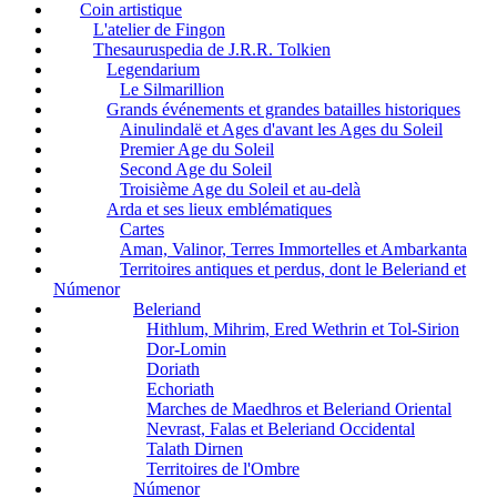
Coin artistique
L'atelier de Fingon
Thesauruspedia de J.R.R. Tolkien
Legendarium
Le Silmarillion
Grands événements et grandes batailles historiques
Ainulindalë et Ages d'avant les Ages du Soleil
Premier Age du Soleil
Second Age du Soleil
Troisième Age du Soleil et au-delà
Arda et ses lieux emblématiques
Cartes
Aman, Valinor, Terres Immortelles et Ambarkanta
Territoires antiques et perdus, dont le Beleriand et
Númenor
Beleriand
Hithlum, Mihrim, Ered Wethrin et Tol-Sirion
Dor-Lomin
Doriath
Echoriath
Marches de Maedhros et Beleriand Oriental
Nevrast, Falas et Beleriand Occidental
Talath Dirnen
Territoires de l'Ombre
Númenor