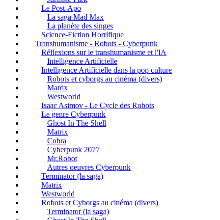
Le Post-Apo
La saga Mad Max
La planète des singes
Science-Fiction Horrifique
Transhumanisme - Robots - Cyberpunk
Réflexions sur le transhumanisme et l'IA
Intelligence Artificielle
Intelligence Artificielle dans la pop culture
Robots et cyborgs au cinéma (divers)
Matrix
Westworld
Isaac Asimov - Le Cycle des Robots
Le genre Cyberpunk
Ghost In The Shell
Matrix
Cobra
Cyberpunk 2077
Mr.Robot
Autres oeuvres Cyberpunk
Terminator (la saga)
Matrix
Westworld
Robots et Cyborgs au cinéma (divers)
Terminator (la saga)