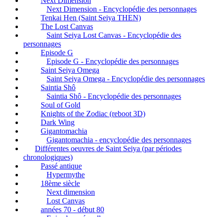
Next Dimension
Next Dimension - Encyclopédie des personnages
Tenkai Hen (Saint Seiya THEN)
The Lost Canvas
Saint Seiya Lost Canvas - Encyclopédie des
personnages
Episode G
Episode G - Encyclopédie des personnages
Saint Seiya Omega
Saint Seiya Omega - Encyclopédie des personnages
Saintia Shô
Saintia Shô - Encyclopédie des personnages
Soul of Gold
Knights of the Zodiac (reboot 3D)
Dark Wing
Gigantomachia
Gigantomachia - encyclopédie des personnages
Différentes oeuvres de Saint Seiya (par périodes
chronologiques)
Passé antique
Hypermythe
18ème siècle
Next dimension
Lost Canvas
années 70 - début 80