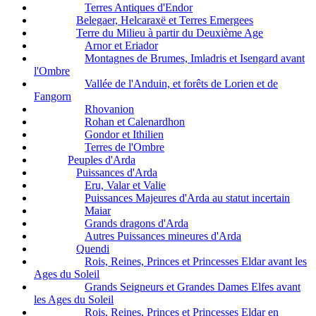
Terres Antiques d'Endor
Belegaer, Helcaraxë et Terres Emergees
Terre du Milieu à partir du Deuxième Age
Arnor et Eriador
Montagnes de Brumes, Imladris et Isengard avant
l'Ombre
Vallée de l'Anduin, et forêts de Lorien et de
Fangorn
Rhovanion
Rohan et Calenardhon
Gondor et Ithilien
Terres de l'Ombre
Peuples d'Arda
Puissances d'Arda
Eru, Valar et Valie
Puissances Majeures d'Arda au statut incertain
Maiar
Grands dragons d'Arda
Autres Puissances mineures d'Arda
Quendi
Rois, Reines, Princes et Princesses Eldar avant les
Ages du Soleil
Grands Seigneurs et Grandes Dames Elfes avant
les Ages du Soleil
Rois, Reines, Princes et Princesses Eldar en