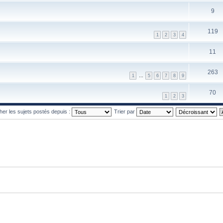
9
119
1
2
3
4
11
263
1
…
5
6
7
8
9
70
1
2
3
cher les sujets postés depuis :
Trier par