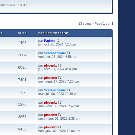
directions : 18317
13 sujets • Page
1
sur
1
ES
VUES
DERNIER MESSAGE
par
Patfine
1403
V
lun. oct. 28, 2024 7:23 pm
o
i
par
Scarabéaware
r
2884
V
ven. avr. 26, 2024 6:56 pm
l
o
e
i
par
phoenlx
d
r
6086
V
jeu. févr. 01, 2024 4:04 pm
e
l
o
r
e
i
n
par
phoenlx
d
r
7401
i
V
mer. sept. 17, 2025 7:26 pm
e
l
e
o
r
e
r
i
n
par
Scarabéaware
d
m
r
397
i
V
mar. juin 06, 2023 10:38 pm
e
e
l
e
o
r
s
e
r
i
n
s
par
phoenlx
d
m
r
1876
i
a
V
sam. févr. 06, 2021 1:52 pm
e
e
l
e
g
o
r
s
e
r
e
i
n
s
par
phoenlx
d
m
r
3857
i
a
V
sam. mars 01, 2025 2:35 pm
e
e
l
e
g
o
r
s
e
r
e
i
n
s
par
phoenlx
d
m
r
9456
i
a
V
ven. janv. 02, 2026 12:06 am
e
e
l
e
g
o
r