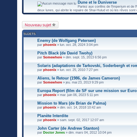
Dune et le Duniverse
Partez aux confins de l'Imperium et de l
deux lunes, qui abrite le repaire de Shai-Hulud et où les rêves so
Nouveau sujet
SUJETS
Enemy (de Wolfgang Petersen)
par
phoenlx
» lun. oct. 28, 2024 3:04 pm
Pitch Black (de David Twohy)
par
Somewhere
» dim. sept. 15, 2013 6:56 pm
Solaris (adaptations de Tarkovski, Soderbergh et ro
par
phoenlx
» lun. oct. 25, 2010 7:27 pm
Aliens, le Retour (1986, de James Cameron)
par
Somewhere
» jeu. mai 23, 2013 9:29 pm
Europa Report (film de SF sur une mission sur Euro
par
phoenlx
» mar. juin 06, 2023 5:11 pm
Mission to Mars (de Brian de Palma)
par
phoenlx
» dim. oct. 14, 2018 10:42 am
Planète Interdite
par
phoenlx
» sam. sept. 02, 2017 12:07 am
John Carter (de Andrew Stanton)
par
Doctor Jones
» dim. mars 04, 2012 10:04 pm