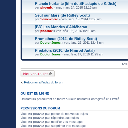
Planète hurlante (film de SF adapté de K.Dick)
par
phoenlx
» mer. mars 14, 2018 12:15 pm
Seul sur Mars (de Ridley Scott)
par
Somewhere
» ven. sept. 19, 2014 11:55 am
[BD] Les Mondes d'Aldébaran
par
phoenlx
» ven. déc. 02, 2016 10:19 am
Prometheus (2012, de Ridley Scott)
par
Doctor Jones
» ven. janv. 21, 2011 12:45 pm
Predators (2010, de Nimrod Antal)
par
Doctor Jones
» mer. févr. 17, 2010 11:25 am
Affi
Nouveau sujet
Retourner à l’index du forum
QUI EST EN LIGNE
Utilisateurs parcourant ce forum : Aucun utilisateur enregistré et 1 invité
PERMISSIONS DU FORUM
Vous
ne pouvez pas
poster de nouveaux sujets
Vous
ne pouvez pas
répondre aux sujets
Vous
ne pouvez pas
modifier vos messages
Vous
ne pouvez pas
supprimer vos messages