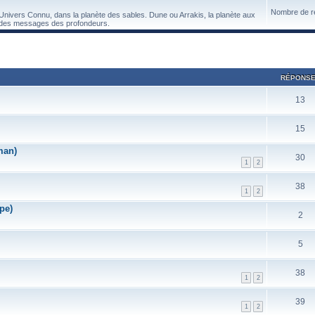
Nombre de re
'Univers Connu, dans la planète des sables. Dune ou Arrakis, la planète aux
nt des messages des profondeurs.
RÉPONS
13
15
man)
30
1
2
38
1
2
pe)
2
5
38
1
2
39
1
2