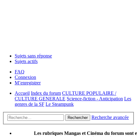
Sujets sans réponse
Sujets actifs
FAQ
Connexion
M’enregistrer
Accueil
Index du forum
CULTURE POPULAIRE /
CULTURE GENERALE
Science-fiction - Anticipation
Les
genres de la SF
Le Steampunk
Recherche avancée
Rechercher
Les rubriques Mangas et Cinéma du forum sont 