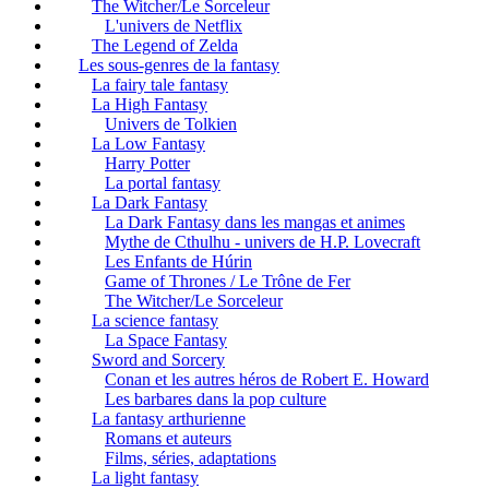
The Witcher/Le Sorceleur
L'univers de Netflix
The Legend of Zelda
Les sous-genres de la fantasy
La fairy tale fantasy
La High Fantasy
Univers de Tolkien
La Low Fantasy
Harry Potter
La portal fantasy
La Dark Fantasy
La Dark Fantasy dans les mangas et animes
Mythe de Cthulhu - univers de H.P. Lovecraft
Les Enfants de Húrin
Game of Thrones / Le Trône de Fer
The Witcher/Le Sorceleur
La science fantasy
La Space Fantasy
Sword and Sorcery
Conan et les autres héros de Robert E. Howard
Les barbares dans la pop culture
La fantasy arthurienne
Romans et auteurs
Films, séries, adaptations
La light fantasy