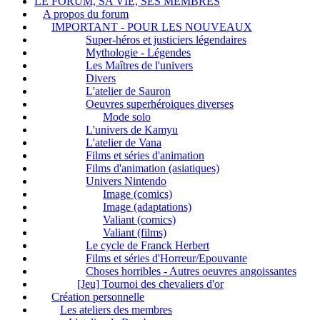
LE FORUM, SA VIE, SES MEMBRES
A propos du forum
IMPORTANT - POUR LES NOUVEAUX
Super-héros et justiciers légendaires
Mythologie - Légendes
Les Maîtres de l'univers
Divers
L'atelier de Sauron
Oeuvres superhéroiques diverses
Mode solo
L'univers de Kamyu
L'atelier de Vana
Films et séries d'animation
Films d'animation (asiatiques)
Univers Nintendo
Image (comics)
Image (adaptations)
Valiant (comics)
Valiant (films)
Le cycle de Franck Herbert
Films et séries d'Horreur/Epouvante
Choses horribles - Autres oeuvres angoissantes
[Jeu] Tournoi des chevaliers d'or
Création personnelle
Les ateliers des membres