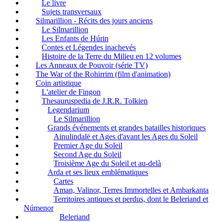
Le livre
Sujets transversaux
Silmarillion - Récits des jours anciens
Le Silmarillion
Les Enfants de Húrin
Contes et Légendes inachevés
Histoire de la Terre du Milieu en 12 volumes
Les Anneaux de Pouvoir (série TV)
The War of the Rohirrim (film d'animation)
Coin artistique
L'atelier de Fingon
Thesauruspedia de J.R.R. Tolkien
Legendarium
Le Silmarillion
Grands événements et grandes batailles historiques
Ainulindalë et Ages d'avant les Ages du Soleil
Premier Age du Soleil
Second Age du Soleil
Troisième Age du Soleil et au-delà
Arda et ses lieux emblématiques
Cartes
Aman, Valinor, Terres Immortelles et Ambarkanta
Territoires antiques et perdus, dont le Beleriand et
Númenor
Beleriand