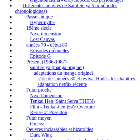
Différentes oeuvres de Saint Seiya (par périodes
chronologiques)
Passé antique
Hypermythe
18ème siècle
Next dimension
Lost Canvas
années 70 - début 80
Episodes préquelles
Episode G
Présent (1986-1987)
saint seiya (manga originel)
adaptations du manga originel
série des années 80 et revival Hadès, les chapitres
adaptation netflix récente
Futur proche
Next Dimension
Tenkai Hen (Saint Seiya THEN)
Film - Tenkai-hen josō: Overture
Rerise of Poseidon
Futur moyen
Omega
Oeuvres inclassables et bizaroïdes
Dark Wing