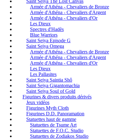
Saint Seiya The Lost Canvas
Armée d'Athéna - Chevaliers de Bronze
Armée d'Athéna - Chevaliers d'Argent
Armée d'Athéna - Chevaliers d'Or
Les Dieux
Spectres d'Hadès
Blue Warriors
Saint Seiya Episode G
Saint Seiya Omega
Armée d'Athéna - Chevaliers de Bronze
Armée d'Athéna - Chevaliers d'Argent
Armée d'Athéna - Chevaliers d'Or
Les Dieux
Les Pallasites
Saint Seiya Saintia Shô
Saint Seiya Gigantomachia
Saint Seiya Soul of Gold
Figurines & divers produits dérivés
Jeux vidéos
Figurines Myth Cloth
Figurines D.D. Panoramation
Statuettes haut de gamme
Statuettes de Tsume Art
Statuettes de F.O.C. Studio
Statuettes de Zodiakos Studio