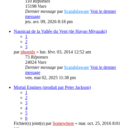
110
Réponses
15198
Vues
Dernier message
par
Scarabéaware
Voir le dernier
message
jeu. avr. 09, 2026 8:18 pm
Nausicaä de la Vallée du Vent (de Hayao Miyazaki)
1
2
3
par
phoenlx
» lun. févr. 03, 2014 12:52 am
73
Réponses
24024
Vues
Dernier message
par
Scarabéaware
Voir le dernier
message
ven. mai 02, 2025 11:38 pm
Mortal Engines (produit par Peter Jackson)
1
2
3
4
5
6
Fichier(s) joint(s)
par
Somewhere
» mar. oct. 25, 2016 8:01