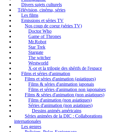
Divers sujets culturels
Télévision, cinéma, séries
Les films
Emissions et séries TV
Nos coup de coeur (séries TV)
Doctor Who
Game of Thrones
Mr.Robot
Star Trek
Stargate
The witcher
Westworld
X-or et la trilogie des shérifs de l'espace
Films et séries d'animation
Films et séries d'animation (asiatiques)
Films & séries d'animation japonais
Films et séries d'animation non japonaises
Films & séries d'animation (non asiatiques)
Films d'animation (non asiatiques)
Séries d'animation (non asiatiques)
Dessins animés américains
Séries animées de la DIC : Collaborations
internationales
Les genres
Policiers, Polar, Espionnage