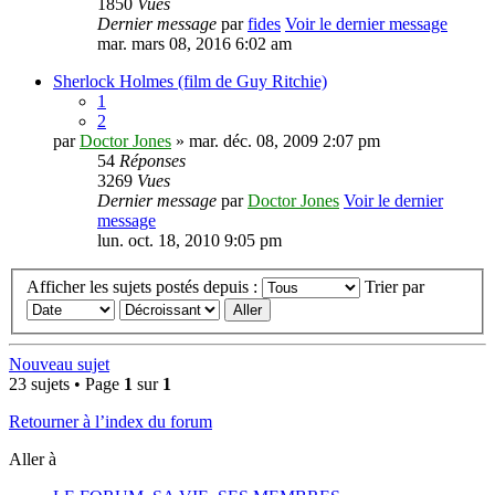
1850
Vues
Dernier message
par
fides
Voir le dernier message
mar. mars 08, 2016 6:02 am
Sherlock Holmes (film de Guy Ritchie)
1
2
par
Doctor Jones
» mar. déc. 08, 2009 2:07 pm
54
Réponses
3269
Vues
Dernier message
par
Doctor Jones
Voir le dernier
message
lun. oct. 18, 2010 9:05 pm
Afficher les sujets postés depuis :
Trier par
Nouveau sujet
23 sujets • Page
1
sur
1
Retourner à l’index du forum
Aller à