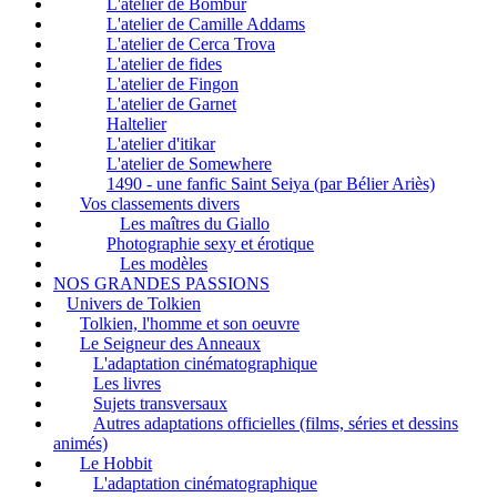
L'atelier de Bombur
L'atelier de Camille Addams
L'atelier de Cerca Trova
L'atelier de fides
L'atelier de Fingon
L'atelier de Garnet
Haltelier
L'atelier d'itikar
L'atelier de Somewhere
1490 - une fanfic Saint Seiya (par Bélier Ariès)
Vos classements divers
Les maîtres du Giallo
Photographie sexy et érotique
Les modèles
NOS GRANDES PASSIONS
Univers de Tolkien
Tolkien, l'homme et son oeuvre
Le Seigneur des Anneaux
L'adaptation cinématographique
Les livres
Sujets transversaux
Autres adaptations officielles (films, séries et dessins
animés)
Le Hobbit
L'adaptation cinématographique