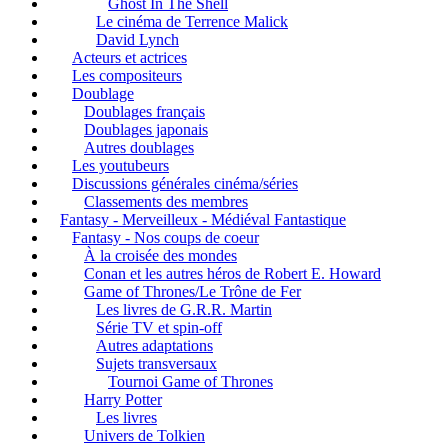
Ghost In The Shell
Le cinéma de Terrence Malick
David Lynch
Acteurs et actrices
Les compositeurs
Doublage
Doublages français
Doublages japonais
Autres doublages
Les youtubeurs
Discussions générales cinéma/séries
Classements des membres
Fantasy - Merveilleux - Médiéval Fantastique
Fantasy - Nos coups de coeur
À la croisée des mondes
Conan et les autres héros de Robert E. Howard
Game of Thrones/Le Trône de Fer
Les livres de G.R.R. Martin
Série TV et spin-off
Autres adaptations
Sujets transversaux
Tournoi Game of Thrones
Harry Potter
Les livres
Univers de Tolkien