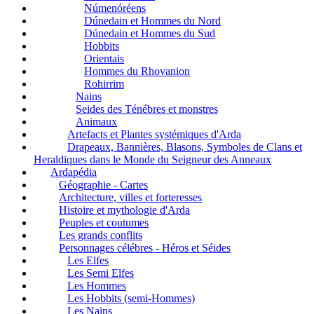
Númenóréens
Dúnedain et Hommes du Nord
Dúnedain et Hommes du Sud
Hobbits
Orientais
Hommes du Rhovanion
Rohirrim
Nains
Seides des Ténébres et monstres
Animaux
Artefacts et Plantes systémiques d'Arda
Drapeaux, Bannières, Blasons, Symboles de Clans et
Heraldiques dans le Monde du Seigneur des Anneaux
Ardapédia
Géographie - Cartes
Architecture, villes et forteresses
Histoire et mythologie d'Arda
Peuples et coutumes
Les grands conflits
Personnages célébres - Héros et Séides
Les Elfes
Les Semi Elfes
Les Hommes
Les Hobbits (semi-Hommes)
Les Nains