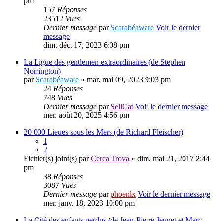
pm
157
Réponses
23512
Vues
Dernier message
par
Scarabéaware
Voir le dernier
message
dim. déc. 17, 2023 6:08 pm
La Ligue des gentlemen extraordinaires (de Stephen
Norrington)
par
Scarabéaware
» mar. mai 09, 2023 9:03 pm
24
Réponses
748
Vues
Dernier message
par
SeliCat
Voir le dernier message
mer. août 20, 2025 4:56 pm
20 000 Lieues sous les Mers (de Richard Fleischer)
1
2
Fichier(s) joint(s)
par
Cerca Trova
» dim. mai 21, 2017 2:44
pm
38
Réponses
3087
Vues
Dernier message
par
phoenlx
Voir le dernier message
mer. janv. 18, 2023 10:00 pm
La Cité des enfants perdus (de Jean-Pierre Jeunet et Marc