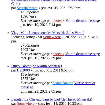
Caro)
par
Scarabéaware
» jeu. avr. 08, 2021 7:50 pm
14
Réponses
1396
Vues
Dernier message
par
phoenlx
Voir le dernier message
jeu. févr. 10, 2022 3:14 pm
Vingt Mille Lieues sous les Mers (de Jules Verne)
Fichier(s) joint(s)
par
Somewhere
» jeu. déc. 30, 2021 4:09
pm
27
Réponses
1205
Vues
Dernier message
par
phoenlx
Voir le dernier message
mer. juil. 15, 2026 2:39 pm
Hugo Cabret (de Martin Scorsese)
par
Hal3000
» lun. août 01, 2011 9:51 pm
11
Réponses
1573
Vues
Dernier message
par
Scarabéaware
Voir le dernier
message
dim. mai 23, 2021 2:05 pm
Laputa / Le Château dans le Ciel (de Hayao Miyazaki)
par
Somewhere
» sam. févr. 14, 2015 10:33 pm