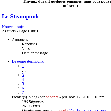
Travaux durant quelques semaines (mais vous pouvez
utiliser !)
Le Steampunk
Nouveau sujet
23 sujets • Page
1
sur
1
Annonces
Réponses
Vues
Dernier message
Le genre steampunk
1
…
3
4
5
6
7
Fichier(s) joint(s)
par
phoenlx
» jeu. nov. 17, 2016 5:16 pm
193
Réponses
26198
Vues
Dernier message
par
phoenlx
Voir le dernier message