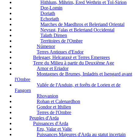
Hithlum, Mihrim, Ered Wethrin et Tol-Sirion
Dor-Lomin
Doriath
Echoriath
Marches de Maedhros et Beleriand Oriental
Nevrast, Falas et Beleriand Occidental
Talath Dirnen
Territoires de l'Ombre
Númenor
Terres Antiques d'Endor
Belegaer, Helcaraxë et Terres Emergees
Terre du Milieu à partir du Deuxième Age
Arnor et Eriador
Montagnes de Brumes, Imladris et Isengard avant
l'Ombre
Vallée de l'Anduin, et forêts de Lorien et de
Fangorn
Rhovanion
Rohan et Calenardhon
Gondor et Ithilien
Terres de l'Ombre
Peuples d'Arda
Puissances d'Arda
Eru, Valar et Valie
Puissances Majeures d'Arda au statut incertain