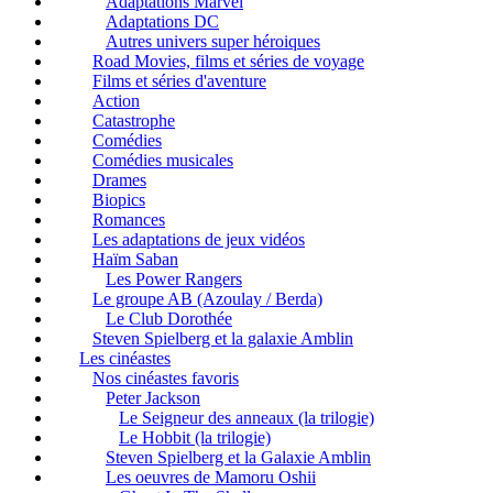
Adaptations Marvel
Adaptations DC
Autres univers super héroiques
Road Movies, films et séries de voyage
Films et séries d'aventure
Action
Catastrophe
Comédies
Comédies musicales
Drames
Biopics
Romances
Les adaptations de jeux vidéos
Haïm Saban
Les Power Rangers
Le groupe AB (Azoulay / Berda)
Le Club Dorothée
Steven Spielberg et la galaxie Amblin
Les cinéastes
Nos cinéastes favoris
Peter Jackson
Le Seigneur des anneaux (la trilogie)
Le Hobbit (la trilogie)
Steven Spielberg et la Galaxie Amblin
Les oeuvres de Mamoru Oshii