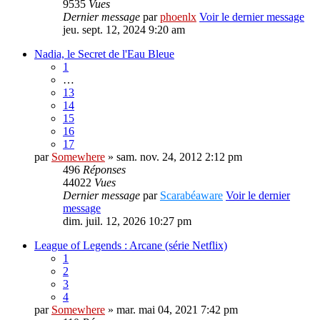
9535
Vues
Dernier message
par
phoenlx
Voir le dernier message
jeu. sept. 12, 2024 9:20 am
Nadia, le Secret de l'Eau Bleue
1
…
13
14
15
16
17
par
Somewhere
» sam. nov. 24, 2012 2:12 pm
496
Réponses
44022
Vues
Dernier message
par
Scarabéaware
Voir le dernier
message
dim. juil. 12, 2026 10:27 pm
League of Legends : Arcane (série Netflix)
1
2
3
4
par
Somewhere
» mar. mai 04, 2021 7:42 pm