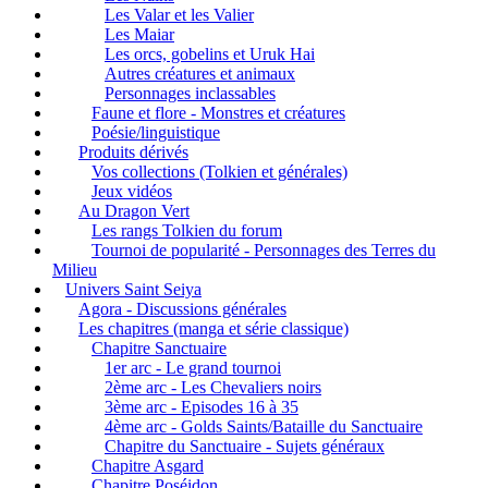
Les Valar et les Valier
Les Maiar
Les orcs, gobelins et Uruk Hai
Autres créatures et animaux
Personnages inclassables
Faune et flore - Monstres et créatures
Poésie/linguistique
Produits dérivés
Vos collections (Tolkien et générales)
Jeux vidéos
Au Dragon Vert
Les rangs Tolkien du forum
Tournoi de popularité - Personnages des Terres du
Milieu
Univers Saint Seiya
Agora - Discussions générales
Les chapitres (manga et série classique)
Chapitre Sanctuaire
1er arc - Le grand tournoi
2ème arc - Les Chevaliers noirs
3ème arc - Episodes 16 à 35
4ème arc - Golds Saints/Bataille du Sanctuaire
Chapitre du Sanctuaire - Sujets généraux
Chapitre Asgard
Chapitre Poséidon