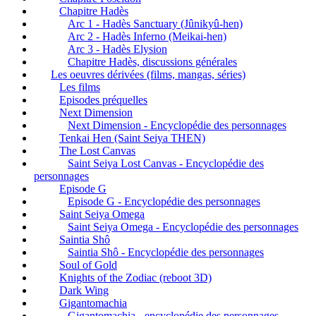
Chapitre Hadès
Arc 1 - Hadès Sanctuary (Jûnikyû-hen)
Arc 2 - Hadès Inferno (Meikai-hen)
Arc 3 - Hadès Elysion
Chapitre Hadès, discussions générales
Les oeuvres dérivées (films, mangas, séries)
Les films
Episodes préquelles
Next Dimension
Next Dimension - Encyclopédie des personnages
Tenkai Hen (Saint Seiya THEN)
The Lost Canvas
Saint Seiya Lost Canvas - Encyclopédie des
personnages
Episode G
Episode G - Encyclopédie des personnages
Saint Seiya Omega
Saint Seiya Omega - Encyclopédie des personnages
Saintia Shô
Saintia Shô - Encyclopédie des personnages
Soul of Gold
Knights of the Zodiac (reboot 3D)
Dark Wing
Gigantomachia
Gigantomachia - encyclopédie des personnages