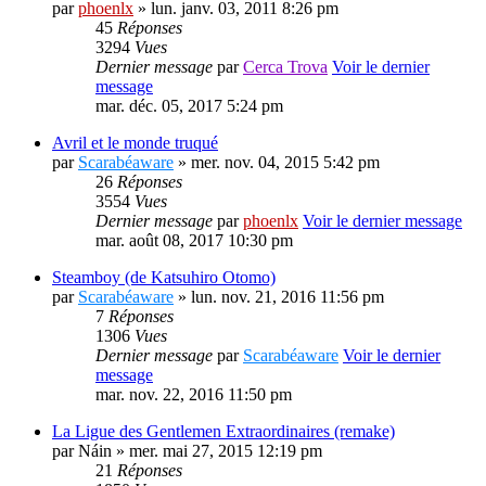
par
phoenlx
» lun. janv. 03, 2011 8:26 pm
45
Réponses
3294
Vues
Dernier message
par
Cerca Trova
Voir le dernier
message
mar. déc. 05, 2017 5:24 pm
Avril et le monde truqué
par
Scarabéaware
» mer. nov. 04, 2015 5:42 pm
26
Réponses
3554
Vues
Dernier message
par
phoenlx
Voir le dernier message
mar. août 08, 2017 10:30 pm
Steamboy (de Katsuhiro Otomo)
par
Scarabéaware
» lun. nov. 21, 2016 11:56 pm
7
Réponses
1306
Vues
Dernier message
par
Scarabéaware
Voir le dernier
message
mar. nov. 22, 2016 11:50 pm
La Ligue des Gentlemen Extraordinaires (remake)
par
Náin
» mer. mai 27, 2015 12:19 pm
21
Réponses