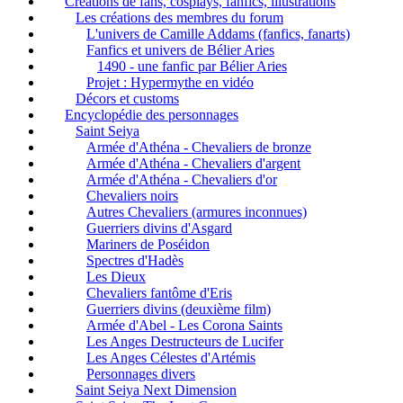
Créations de fans, cosplays, fanfics, illustrations
Les créations des membres du forum
L'univers de Camille Addams (fanfics, fanarts)
Fanfics et univers de Bélier Aries
1490 - une fanfic par Bélier Aries
Projet : Hypermythe en vidéo
Décors et customs
Encyclopédie des personnages
Saint Seiya
Armée d'Athéna - Chevaliers de bronze
Armée d'Athéna - Chevaliers d'argent
Armée d'Athéna - Chevaliers d'or
Chevaliers noirs
Autres Chevaliers (armures inconnues)
Guerriers divins d'Asgard
Mariners de Poséidon
Spectres d'Hadès
Les Dieux
Chevaliers fantôme d'Eris
Guerriers divins (deuxième film)
Armée d'Abel - Les Corona Saints
Les Anges Destructeurs de Lucifer
Les Anges Célestes d'Artémis
Personnages divers
Saint Seiya Next Dimension