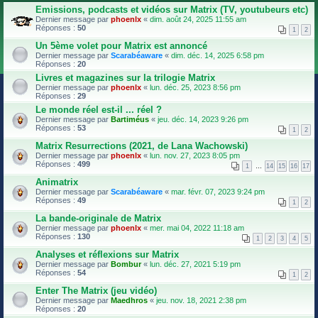
Emissions, podcasts et vidéos sur Matrix (TV, youtubeurs etc)
Dernier message par
phoenlx
«
dim. août 24, 2025 11:55 am
Réponses :
50
1
2
Un 5ème volet pour Matrix est annoncé
Dernier message par
Scarabéaware
«
dim. déc. 14, 2025 6:58 pm
Réponses :
20
Livres et magazines sur la trilogie Matrix
Dernier message par
phoenlx
«
lun. déc. 25, 2023 8:56 pm
Réponses :
29
Le monde réel est-il ... réel ?
Dernier message par
Bartiméus
«
jeu. déc. 14, 2023 9:26 pm
Réponses :
53
1
2
Matrix Resurrections (2021, de Lana Wachowski)
Dernier message par
phoenlx
«
lun. nov. 27, 2023 8:05 pm
Réponses :
499
1
…
14
15
16
17
Animatrix
Dernier message par
Scarabéaware
«
mar. févr. 07, 2023 9:24 pm
Réponses :
49
1
2
La bande-originale de Matrix
Dernier message par
phoenlx
«
mer. mai 04, 2022 11:18 am
Réponses :
130
1
2
3
4
5
Analyses et réflexions sur Matrix
Dernier message par
Bombur
«
lun. déc. 27, 2021 5:19 pm
Réponses :
54
1
2
Enter The Matrix (jeu vidéo)
Dernier message par
Maedhros
«
jeu. nov. 18, 2021 2:38 pm
Réponses :
20