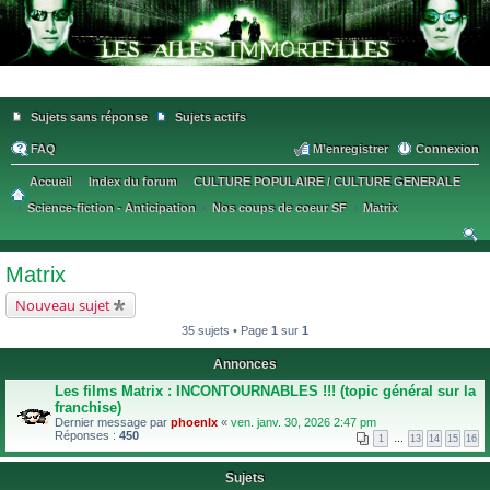
Sujets sans réponse
Sujets actifs
FAQ
M’enregistrer
Connexion
Accueil
Index du forum
CULTURE POPULAIRE / CULTURE GENERALE
Science-fiction - Anticipation
Nos coups de coeur SF
Matrix
ec
Matrix
he
Nouveau sujet
rc
35 sujets • Page
1
sur
1
he
Annonces
r
Les films Matrix : INCONTOURNABLES !!! (topic général sur la
franchise)
Dernier message par
phoenlx
«
ven. janv. 30, 2026 2:47 pm
Réponses :
450
1
…
13
14
15
16
Sujets