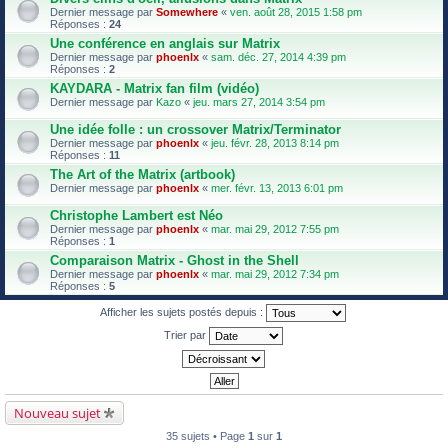
Dernier message par
Somewhere
«
ven. août 28, 2015 1:58 pm
Réponses :
24
Une conférence en anglais sur Matrix
Dernier message par
phoenlx
«
sam. déc. 27, 2014 4:39 pm
Réponses :
2
KAYDARA - Matrix fan film (vidéo)
Dernier message par
Kazo
«
jeu. mars 27, 2014 3:54 pm
Une idée folle : un crossover Matrix/Terminator
Dernier message par
phoenlx
«
jeu. févr. 28, 2013 8:14 pm
Réponses :
11
The Art of the Matrix (artbook)
Dernier message par
phoenlx
«
mer. févr. 13, 2013 6:01 pm
Christophe Lambert est Néo
Dernier message par
phoenlx
«
mar. mai 29, 2012 7:55 pm
Réponses :
1
Comparaison Matrix - Ghost in the Shell
Dernier message par
phoenlx
«
mar. mai 29, 2012 7:34 pm
Réponses :
5
Afficher les sujets postés depuis :
Trier par
Nouveau sujet
35 sujets • Page
1
sur
1