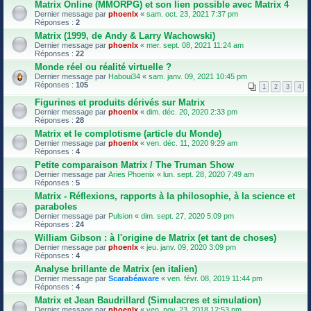
Matrix Online (MMORPG) et son lien possible avec Matrix 4
Dernier message par
phoenlx
«
sam. oct. 23, 2021 7:37 pm
Réponses :
2
Matrix (1999, de Andy & Larry Wachowski)
Dernier message par
phoenlx
«
mer. sept. 08, 2021 11:24 am
Réponses :
22
Monde réel ou réalité virtuelle ?
Dernier message par
Haboui34
«
sam. janv. 09, 2021 10:45 pm
Réponses :
105
1
2
3
4
Figurines et produits dérivés sur Matrix
Dernier message par
phoenlx
«
dim. déc. 20, 2020 2:33 pm
Réponses :
28
Matrix et le complotisme (article du Monde)
Dernier message par
phoenlx
«
ven. déc. 11, 2020 9:29 am
Réponses :
4
Petite comparaison Matrix / The Truman Show
Dernier message par
Aries Phoenix
«
lun. sept. 28, 2020 7:49 am
Réponses :
5
Matrix - Réflexions, rapports à la philosophie, à la science et
paraboles
Dernier message par
Pulsion
«
dim. sept. 27, 2020 5:09 pm
Réponses :
24
William Gibson : à l'origine de Matrix (et tant de choses)
Dernier message par
phoenlx
«
jeu. janv. 09, 2020 3:09 pm
Réponses :
4
Analyse brillante de Matrix (en italien)
Dernier message par
Scarabéaware
«
ven. févr. 08, 2019 11:44 pm
Réponses :
4
Matrix et Jean Baudrillard (Simulacres et simulation)
Dernier message par
phoenlx
«
ven. nov. 23, 2018 12:53 pm