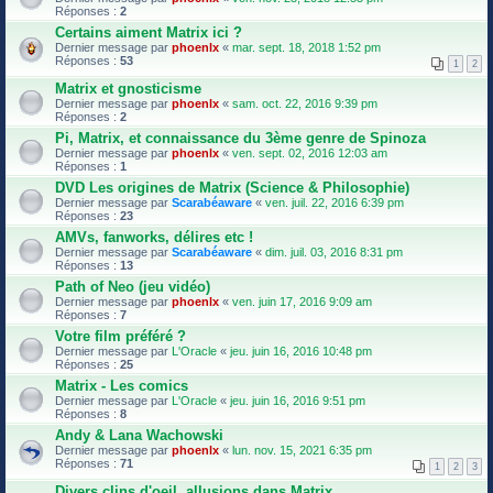
Réponses :
2
Certains aiment Matrix ici ?
Dernier message par
phoenlx
«
mar. sept. 18, 2018 1:52 pm
Réponses :
53
1
2
Matrix et gnosticisme
Dernier message par
phoenlx
«
sam. oct. 22, 2016 9:39 pm
Réponses :
2
Pi, Matrix, et connaissance du 3ème genre de Spinoza
Dernier message par
phoenlx
«
ven. sept. 02, 2016 12:03 am
Réponses :
1
DVD Les origines de Matrix (Science & Philosophie)
Dernier message par
Scarabéaware
«
ven. juil. 22, 2016 6:39 pm
Réponses :
23
AMVs, fanworks, délires etc !
Dernier message par
Scarabéaware
«
dim. juil. 03, 2016 8:31 pm
Réponses :
13
Path of Neo (jeu vidéo)
Dernier message par
phoenlx
«
ven. juin 17, 2016 9:09 am
Réponses :
7
Votre film préféré ?
Dernier message par
L'Oracle
«
jeu. juin 16, 2016 10:48 pm
Réponses :
25
Matrix - Les comics
Dernier message par
L'Oracle
«
jeu. juin 16, 2016 9:51 pm
Réponses :
8
Andy & Lana Wachowski
Dernier message par
phoenlx
«
lun. nov. 15, 2021 6:35 pm
Réponses :
71
1
2
3
Divers clins d'oeil, allusions dans Matrix