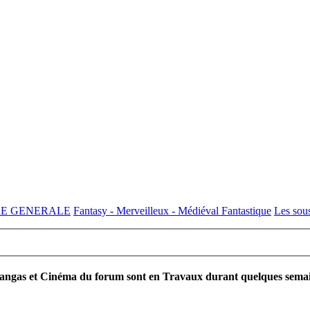
RE GENERALE
Fantasy - Merveilleux - Médiéval Fantastique
Les sous
ngas et Cinéma du forum sont en Travaux durant quelques semaines