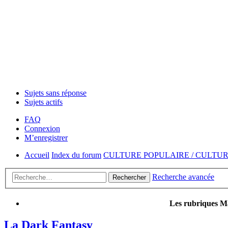
Sujets sans réponse
Sujets actifs
FAQ
Connexion
M’enregistrer
Accueil
Index du forum
CULTURE POPULAIRE / CULTU
Recherche avancée
Rechercher
Les rubriques Ma
La Dark Fantasy