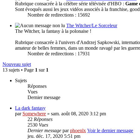
Rubrique consacrée à la célèbre série télévisée d'HBO :
Game 
Sont évoqués aussi les jeux vidéos associés à la franchise, goodi
Nombre de redirections : 15692
The Witcher/Le Sorceleur
The Witcher, la fantasy à la polonaise !
Rubrique consacrée à l'univers d'Andrzej Sapkowski, internation
amateur de belles femmes, dans un monde ravagé par les guerres,
Nombre de redirections : 17931
Nouveau sujet
13 sujets • Page
1
sur
1
Sujets
Réponses
Vues
Dernier message
La dark fantasy
par
Somewhere
» sam. août 08, 2020 3:12 pm
22
Réponses
2530
Vues
Dernier message
par
phoenlx
Voir le dernier message
jeu. déc. 17, 2020 5:51 pm