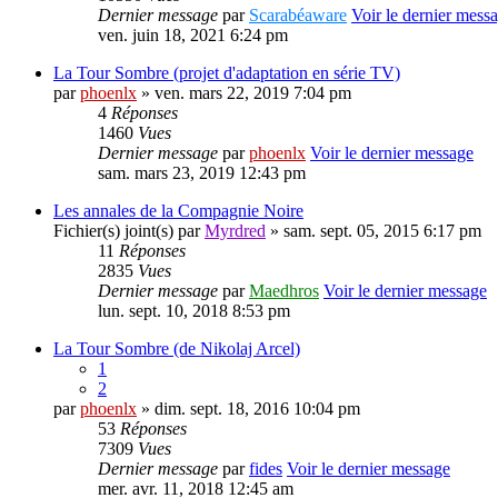
Dernier message
par
Scarabéaware
Voir le dernier mess
ven. juin 18, 2021 6:24 pm
La Tour Sombre (projet d'adaptation en série TV)
par
phoenlx
» ven. mars 22, 2019 7:04 pm
4
Réponses
1460
Vues
Dernier message
par
phoenlx
Voir le dernier message
sam. mars 23, 2019 12:43 pm
Les annales de la Compagnie Noire
Fichier(s) joint(s)
par
Myrdred
» sam. sept. 05, 2015 6:17 pm
11
Réponses
2835
Vues
Dernier message
par
Maedhros
Voir le dernier message
lun. sept. 10, 2018 8:53 pm
La Tour Sombre (de Nikolaj Arcel)
1
2
par
phoenlx
» dim. sept. 18, 2016 10:04 pm
53
Réponses
7309
Vues
Dernier message
par
fides
Voir le dernier message
mer. avr. 11, 2018 12:45 am