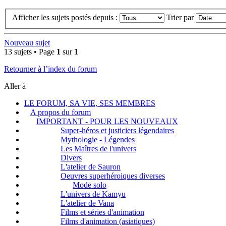
Afficher les sujets postés depuis :
Trier par
Nouveau sujet
13 sujets • Page
1
sur
1
Retourner à l’index du forum
Aller à
LE FORUM, SA VIE, SES MEMBRES
A propos du forum
IMPORTANT - POUR LES NOUVEAUX
Super-héros et justiciers légendaires
Mythologie - Légendes
Les Maîtres de l'univers
Divers
L'atelier de Sauron
Oeuvres superhéroiques diverses
Mode solo
L'univers de Kamyu
L'atelier de Vana
Films et séries d'animation
Films d'animation (asiatiques)