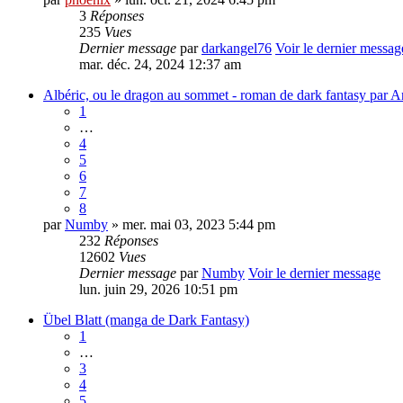
3
Réponses
235
Vues
Dernier message
par
darkangel76
Voir le dernier messag
mar. déc. 24, 2024 12:37 am
Albéric, ou le dragon au sommet - roman de dark fantasy par A
1
…
4
5
6
7
8
par
Numby
» mer. mai 03, 2023 5:44 pm
232
Réponses
12602
Vues
Dernier message
par
Numby
Voir le dernier message
lun. juin 29, 2026 10:51 pm
Übel Blatt (manga de Dark Fantasy)
1
…
3
4
5