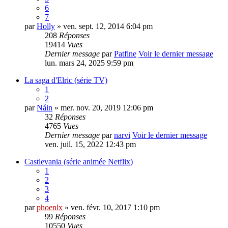
6
7
par
Holly
» ven. sept. 12, 2014 6:04 pm
208
Réponses
19414
Vues
Dernier message
par
Patfine
Voir le dernier message
lun. mars 24, 2025 9:59 pm
La saga d'Elric (série TV)
1
2
par
Náin
» mer. nov. 20, 2019 12:06 pm
32
Réponses
4765
Vues
Dernier message
par
narvi
Voir le dernier message
ven. juil. 15, 2022 12:43 pm
Castlevania (série animée Netflix)
1
2
3
4
par
phoenlx
» ven. févr. 10, 2017 1:10 pm
99
Réponses
10550
Vues