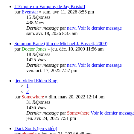
L'Empire du Vampire, de Jay Kristoff
par
Evenstar
» sam. avr. 11, 2026 8:55 pm
15
Réponses
438
Vues
Dernier message
par
narvi
Voir le dernier message
sam. avr. 18, 2026 8:33 am
Solomon Kane (film de Michael J. Bassett, 2009)
par
Doctor Jones
» jeu. déc. 10, 2009 11:56 am
18
Réponses
1425
Vues
Dernier message
par
narvi
Voir le dernier message
ven. oct. 17, 2025 7:57 pm
[jeu vidéo] Elden Ring
1
2
par
Somewhere
» dim. mars 20, 2022 12:14 pm
31
Réponses
1436
Vues
Dernier message
par
Somewhere
Voir le dernier messag
jeu. avr. 24, 2025 7:51 pm
Dark Souls (jeu vidéo)
par
phoenlx
» lun. oct. 21, 2024 6:45 pm