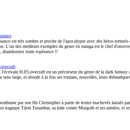
animes
nce est très sombre et proche de l'apocalypse avec des héros torturés o
que. L'un des meilleurs exemples du genre en manga est le chef d'oeuvr
i, abandonnez toute espérance !!
Lovecraft
ue, l'écrivain H.P.Lovecraft est un précurseur du genre de la dark fantas
 sens large, et aborde à la fois ses romans, nouvelles, leurs thématiques
thume par son fils Christopher à partir de textes inachevés laissés par s
os tragique Túrin Turambar, sa lutte contre Morgoth et ses armées, et s