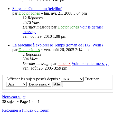
Stargate : Continuum (téléfilm)
par
Doctor Jones
» lun. avr. 21, 2008 3:04 pm
12
Réponses
2576
Vues
Dernier message
par
Doctor Jones
Voir le dernier
message
ven. oct. 29, 2010 1:08 pm
La Machine à explorer le Temps (roman de H.G. Wells)
par
Doctor Jones
» ven. août 26, 2005 2:14 pm
2
Réponses
804
Vues
Dernier message
par
phoenlx
Voir le dernier message
ven. août 26, 2005 3:59 pm
Afficher les sujets postés depuis :
Trier par
Nouveau sujet
38 sujets • Page
1
sur
1
Retourner à l’index du forum