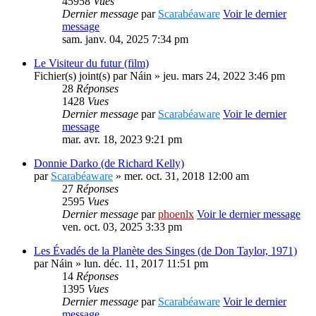
45958
Vues
Dernier message
par
Scarabéaware
Voir le dernier
message
sam. janv. 04, 2025 7:34 pm
Le Visiteur du futur (film)
Fichier(s) joint(s)
par
Náin
» jeu. mars 24, 2022 3:46 pm
28
Réponses
1428
Vues
Dernier message
par
Scarabéaware
Voir le dernier
message
mar. avr. 18, 2023 9:21 pm
Donnie Darko (de Richard Kelly)
par
Scarabéaware
» mer. oct. 31, 2018 12:00 am
27
Réponses
2595
Vues
Dernier message
par
phoenlx
Voir le dernier message
ven. oct. 03, 2025 3:33 pm
Les Évadés de la Planète des Singes (de Don Taylor, 1971)
par
Náin
» lun. déc. 11, 2017 11:51 pm
14
Réponses
1395
Vues
Dernier message
par
Scarabéaware
Voir le dernier
message