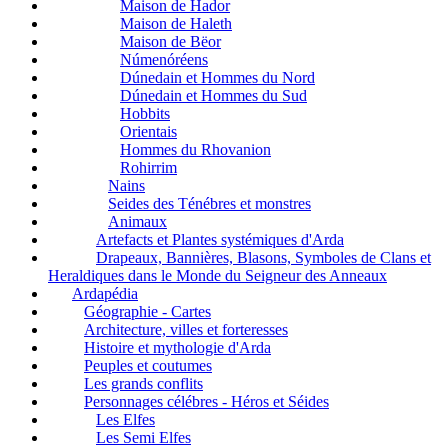
Maison de Hador
Maison de Haleth
Maison de Bëor
Númenóréens
Dúnedain et Hommes du Nord
Dúnedain et Hommes du Sud
Hobbits
Orientais
Hommes du Rhovanion
Rohirrim
Nains
Seides des Ténébres et monstres
Animaux
Artefacts et Plantes systémiques d'Arda
Drapeaux, Bannières, Blasons, Symboles de Clans et
Heraldiques dans le Monde du Seigneur des Anneaux
Ardapédia
Géographie - Cartes
Architecture, villes et forteresses
Histoire et mythologie d'Arda
Peuples et coutumes
Les grands conflits
Personnages célébres - Héros et Séides
Les Elfes
Les Semi Elfes