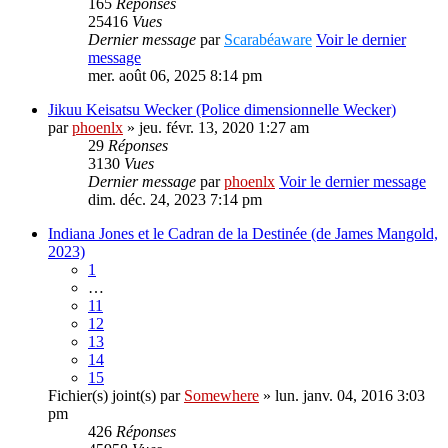
165
Réponses
25416
Vues
Dernier message
par
Scarabéaware
Voir le dernier
message
mer. août 06, 2025 8:14 pm
Jikuu Keisatsu Wecker (Police dimensionnelle Wecker)
par
phoenlx
» jeu. févr. 13, 2020 1:27 am
29
Réponses
3130
Vues
Dernier message
par
phoenlx
Voir le dernier message
dim. déc. 24, 2023 7:14 pm
Indiana Jones et le Cadran de la Destinée (de James Mangold,
2023)
1
…
11
12
13
14
15
Fichier(s) joint(s)
par
Somewhere
» lun. janv. 04, 2016 3:03
pm
426
Réponses