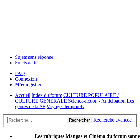
Sujets sans réponse
Sujets actifs
FAQ
Connexion
M’enregistrer
Accueil
Index du forum
CULTURE POPULAIRE /
CULTURE GENERALE
Science-fiction - Anticipation
Les
genres de la SF
Voyages temporels
Recherche avancée
Rechercher
Les rubriques Mangas et Cinéma du forum sont 