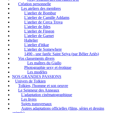
Création personnelle
Les ateliers des membres
L'atelier de Bombur
L'atelier de Camille Addams
L'atelier de Cerca Trova
L'atelier de fides
L'atelier de Fingon
L'atelier de Garnet
Haltelier
L'atelier d'itikar
L'atelier de Somewhere
1490 - une fanfic Saint Seiya (par Bélier Ariès)
Vos classements divers
Les maîtres du Giallo
Photographie sexy et érotique
Les modèles
NOS GRANDES PASSIONS
Univers de Tolkien
Tolkien, l'homme et son oeuvre
Le Seigneur des Anneaux
L'adaptation cinématographique
Les livres
Sujets transversaux
Autres adaptations officielles (films, séries et dessins
animés)