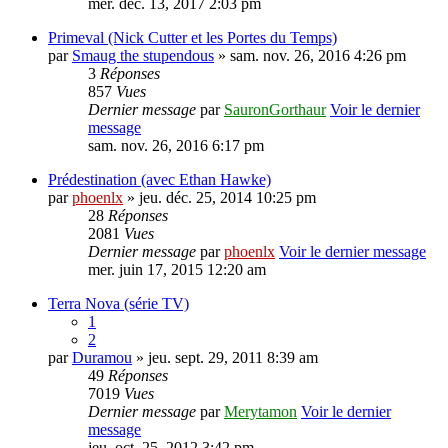
mer. déc. 13, 2017 2:03 pm
Primeval (Nick Cutter et les Portes du Temps)
par
Smaug the stupendous
» sam. nov. 26, 2016 4:26 pm
3
Réponses
857
Vues
Dernier message
par
SauronGorthaur
Voir le dernier
message
sam. nov. 26, 2016 6:17 pm
Prédestination (avec Ethan Hawke)
par
phoenlx
» jeu. déc. 25, 2014 10:25 pm
28
Réponses
2081
Vues
Dernier message
par
phoenlx
Voir le dernier message
mer. juin 17, 2015 12:20 am
Terra Nova (série TV)
1
2
par
Duramou
» jeu. sept. 29, 2011 8:39 am
49
Réponses
7019
Vues
Dernier message
par
Merytamon
Voir le dernier
message
jeu. oct. 25, 2012 3:42 pm