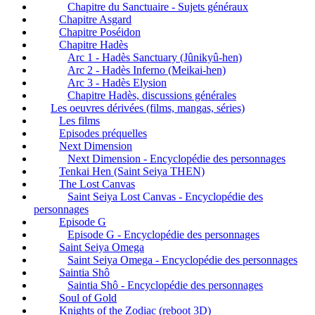
Chapitre du Sanctuaire - Sujets généraux
Chapitre Asgard
Chapitre Poséidon
Chapitre Hadès
Arc 1 - Hadès Sanctuary (Jûnikyû-hen)
Arc 2 - Hadès Inferno (Meikai-hen)
Arc 3 - Hadès Elysion
Chapitre Hadès, discussions générales
Les oeuvres dérivées (films, mangas, séries)
Les films
Episodes préquelles
Next Dimension
Next Dimension - Encyclopédie des personnages
Tenkai Hen (Saint Seiya THEN)
The Lost Canvas
Saint Seiya Lost Canvas - Encyclopédie des
personnages
Episode G
Episode G - Encyclopédie des personnages
Saint Seiya Omega
Saint Seiya Omega - Encyclopédie des personnages
Saintia Shô
Saintia Shô - Encyclopédie des personnages
Soul of Gold
Knights of the Zodiac (reboot 3D)