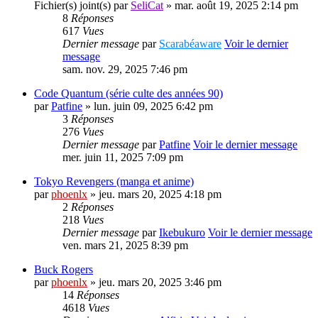
Fichier(s) joint(s)
par
SeliCat
» mar. août 19, 2025 2:14 pm
8
Réponses
617
Vues
Dernier message
par
Scarabéaware
Voir le dernier
message
sam. nov. 29, 2025 7:46 pm
Code Quantum (série culte des années 90)
par
Patfine
» lun. juin 09, 2025 6:42 pm
3
Réponses
276
Vues
Dernier message
par
Patfine
Voir le dernier message
mer. juin 11, 2025 7:09 pm
Tokyo Revengers (manga et anime)
par
phoenlx
» jeu. mars 20, 2025 4:18 pm
2
Réponses
218
Vues
Dernier message
par
Ikebukuro
Voir le dernier message
ven. mars 21, 2025 8:39 pm
Buck Rogers
par
phoenlx
» jeu. mars 20, 2025 3:46 pm
14
Réponses
4618
Vues