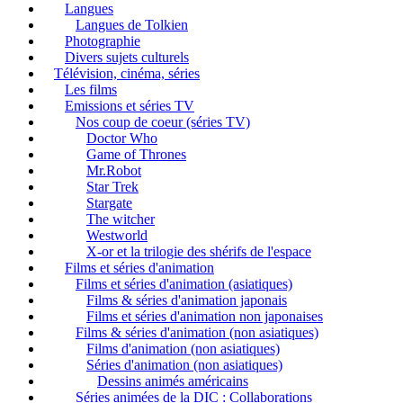
Langues
Langues de Tolkien
Photographie
Divers sujets culturels
Télévision, cinéma, séries
Les films
Emissions et séries TV
Nos coup de coeur (séries TV)
Doctor Who
Game of Thrones
Mr.Robot
Star Trek
Stargate
The witcher
Westworld
X-or et la trilogie des shérifs de l'espace
Films et séries d'animation
Films et séries d'animation (asiatiques)
Films & séries d'animation japonais
Films et séries d'animation non japonaises
Films & séries d'animation (non asiatiques)
Films d'animation (non asiatiques)
Séries d'animation (non asiatiques)
Dessins animés américains
Séries animées de la DIC : Collaborations