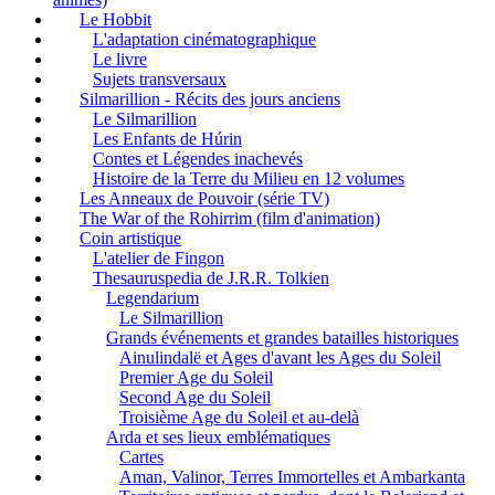
Le Hobbit
L'adaptation cinématographique
Le livre
Sujets transversaux
Silmarillion - Récits des jours anciens
Le Silmarillion
Les Enfants de Húrin
Contes et Légendes inachevés
Histoire de la Terre du Milieu en 12 volumes
Les Anneaux de Pouvoir (série TV)
The War of the Rohirrim (film d'animation)
Coin artistique
L'atelier de Fingon
Thesauruspedia de J.R.R. Tolkien
Legendarium
Le Silmarillion
Grands événements et grandes batailles historiques
Ainulindalë et Ages d'avant les Ages du Soleil
Premier Age du Soleil
Second Age du Soleil
Troisième Age du Soleil et au-delà
Arda et ses lieux emblématiques
Cartes
Aman, Valinor, Terres Immortelles et Ambarkanta