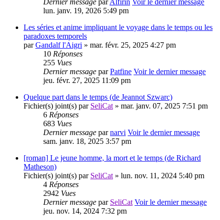
Dernier message
par
Alfirin
Voir le dernier message
lun. janv. 19, 2026 5:49 pm
Les séries et anime impliquant le voyage dans le temps ou les
paradoxes temporels
par
Gandalf l'Aigri
» mar. févr. 25, 2025 4:27 pm
10
Réponses
255
Vues
Dernier message
par
Patfine
Voir le dernier message
jeu. févr. 27, 2025 11:09 pm
Quelque part dans le temps (de Jeannot Szwarc)
Fichier(s) joint(s)
par
SeliCat
» mar. janv. 07, 2025 7:51 pm
6
Réponses
683
Vues
Dernier message
par
narvi
Voir le dernier message
sam. janv. 18, 2025 3:57 pm
[roman] Le jeune homme, la mort et le temps (de Richard
Matheson)
Fichier(s) joint(s)
par
SeliCat
» lun. nov. 11, 2024 5:40 pm
4
Réponses
2942
Vues
Dernier message
par
SeliCat
Voir le dernier message
jeu. nov. 14, 2024 7:32 pm