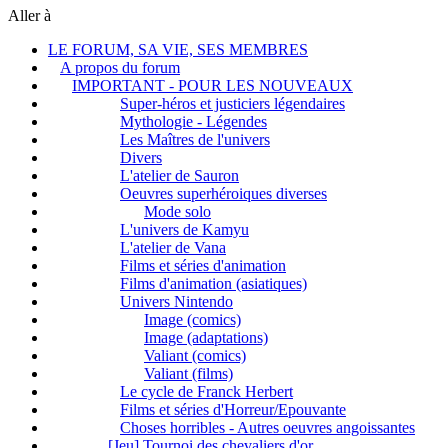
Aller à
LE FORUM, SA VIE, SES MEMBRES
A propos du forum
IMPORTANT - POUR LES NOUVEAUX
Super-héros et justiciers légendaires
Mythologie - Légendes
Les Maîtres de l'univers
Divers
L'atelier de Sauron
Oeuvres superhéroiques diverses
Mode solo
L'univers de Kamyu
L'atelier de Vana
Films et séries d'animation
Films d'animation (asiatiques)
Univers Nintendo
Image (comics)
Image (adaptations)
Valiant (comics)
Valiant (films)
Le cycle de Franck Herbert
Films et séries d'Horreur/Epouvante
Choses horribles - Autres oeuvres angoissantes
[Jeu] Tournoi des chevaliers d'or