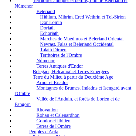
Territoires antiques et perdus, dont le Beleriand et
Númenor
Beleriand
Hithlum, Mihrim, Ered Wethrin et Tol-Sirion
Dor-Lomin
Doriath
Echoriath
Marches de Maedhros et Beleriand Oriental
Nevrast, Falas et Beleriand Occidental
Talath Dirnen
Territoires de l'Ombre
Númenor
Terres Antiques d'Endor
Belegaer, Helcaraxë et Terres Emergees
Terre du Milieu à partir du Deuxième Age
Arnor et Eriador
Montagnes de Brumes, Imladris et Isengard avant
l'Ombre
Vallée de l'Anduin, et forêts de Lorien et de
Fangorn
Rhovanion
Rohan et Calenardhon
Gondor et Ithilien
Terres de l'Ombre
Peuples d'Arda