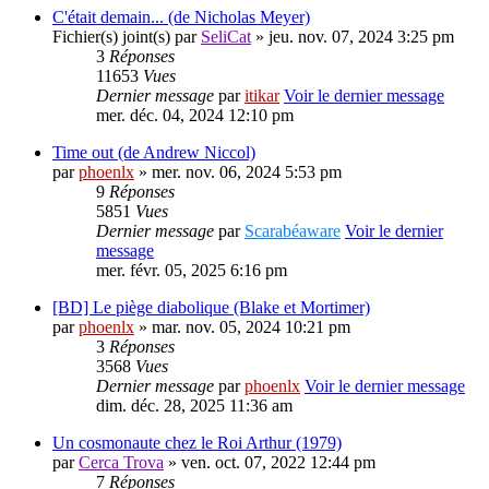
C'était demain... (de Nicholas Meyer)
Fichier(s) joint(s)
par
SeliCat
» jeu. nov. 07, 2024 3:25 pm
3
Réponses
11653
Vues
Dernier message
par
itikar
Voir le dernier message
mer. déc. 04, 2024 12:10 pm
Time out (de Andrew Niccol)
par
phoenlx
» mer. nov. 06, 2024 5:53 pm
9
Réponses
5851
Vues
Dernier message
par
Scarabéaware
Voir le dernier
message
mer. févr. 05, 2025 6:16 pm
[BD] Le piège diabolique (Blake et Mortimer)
par
phoenlx
» mar. nov. 05, 2024 10:21 pm
3
Réponses
3568
Vues
Dernier message
par
phoenlx
Voir le dernier message
dim. déc. 28, 2025 11:36 am
Un cosmonaute chez le Roi Arthur (1979)
par
Cerca Trova
» ven. oct. 07, 2022 12:44 pm
7
Réponses