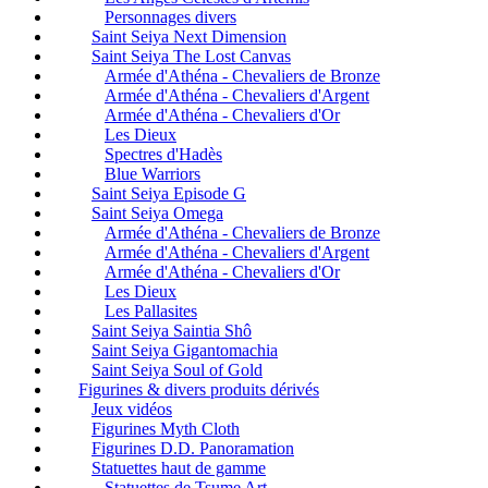
Personnages divers
Saint Seiya Next Dimension
Saint Seiya The Lost Canvas
Armée d'Athéna - Chevaliers de Bronze
Armée d'Athéna - Chevaliers d'Argent
Armée d'Athéna - Chevaliers d'Or
Les Dieux
Spectres d'Hadès
Blue Warriors
Saint Seiya Episode G
Saint Seiya Omega
Armée d'Athéna - Chevaliers de Bronze
Armée d'Athéna - Chevaliers d'Argent
Armée d'Athéna - Chevaliers d'Or
Les Dieux
Les Pallasites
Saint Seiya Saintia Shô
Saint Seiya Gigantomachia
Saint Seiya Soul of Gold
Figurines & divers produits dérivés
Jeux vidéos
Figurines Myth Cloth
Figurines D.D. Panoramation
Statuettes haut de gamme
Statuettes de Tsume Art