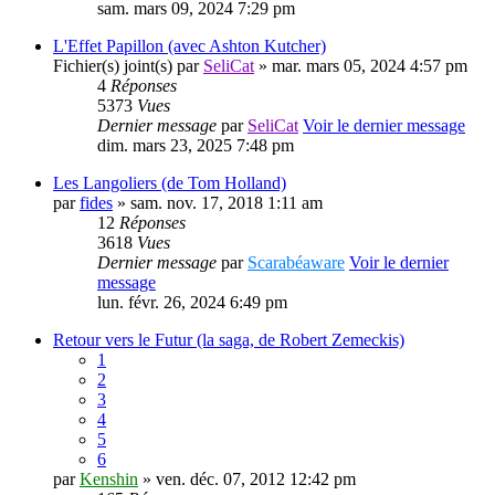
sam. mars 09, 2024 7:29 pm
L'Effet Papillon (avec Ashton Kutcher)
Fichier(s) joint(s)
par
SeliCat
» mar. mars 05, 2024 4:57 pm
4
Réponses
5373
Vues
Dernier message
par
SeliCat
Voir le dernier message
dim. mars 23, 2025 7:48 pm
Les Langoliers (de Tom Holland)
par
fides
» sam. nov. 17, 2018 1:11 am
12
Réponses
3618
Vues
Dernier message
par
Scarabéaware
Voir le dernier
message
lun. févr. 26, 2024 6:49 pm
Retour vers le Futur (la saga, de Robert Zemeckis)
1
2
3
4
5
6
par
Kenshin
» ven. déc. 07, 2012 12:42 pm