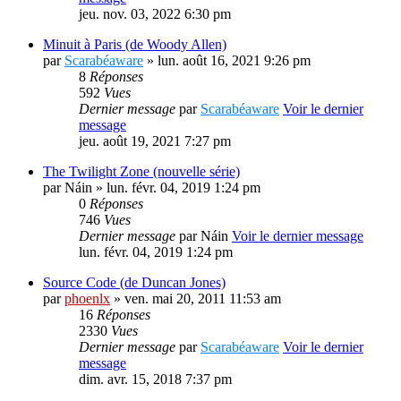
jeu. nov. 03, 2022 6:30 pm
Minuit à Paris (de Woody Allen)
par
Scarabéaware
» lun. août 16, 2021 9:26 pm
8
Réponses
592
Vues
Dernier message
par
Scarabéaware
Voir le dernier
message
jeu. août 19, 2021 7:27 pm
The Twilight Zone (nouvelle série)
par
Náin
» lun. févr. 04, 2019 1:24 pm
0
Réponses
746
Vues
Dernier message
par
Náin
Voir le dernier message
lun. févr. 04, 2019 1:24 pm
Source Code (de Duncan Jones)
par
phoenlx
» ven. mai 20, 2011 11:53 am
16
Réponses
2330
Vues
Dernier message
par
Scarabéaware
Voir le dernier
message
dim. avr. 15, 2018 7:37 pm