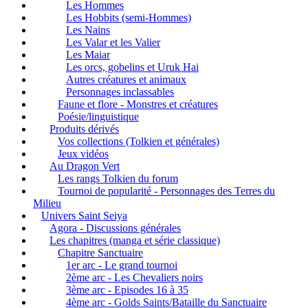
Les Hommes
Les Hobbits (semi-Hommes)
Les Nains
Les Valar et les Valier
Les Maiar
Les orcs, gobelins et Uruk Hai
Autres créatures et animaux
Personnages inclassables
Faune et flore - Monstres et créatures
Poésie/linguistique
Produits dérivés
Vos collections (Tolkien et générales)
Jeux vidéos
Au Dragon Vert
Les rangs Tolkien du forum
Tournoi de popularité - Personnages des Terres du
Milieu
Univers Saint Seiya
Agora - Discussions générales
Les chapitres (manga et série classique)
Chapitre Sanctuaire
1er arc - Le grand tournoi
2ème arc - Les Chevaliers noirs
3ème arc - Episodes 16 à 35
4ème arc - Golds Saints/Bataille du Sanctuaire