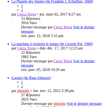
La Planète des Singes (de Franklin J. Schaffner, 1968)
1
2
par
Cerca Trova
» jeu. mars 02, 2017 8:27 am
53
Réponses
3916
Vues
Dernier message
par
Cerca Trova
Voir le dernier
message
ven. janv. 12, 2018 5:32 pm
La machine à explorer le temps (de George Pal, 1960)
par
Cerca Trova
» dim. déc. 17, 2017 12:23 am
22
Réponses
1882
Vues
Dernier message
par
Cerca Trova
Voir le dernier
message
ven. janv. 05, 2018 10:29 am
Looper (de Rian Johnson)
1
2
par
phoenlx
» lun. nov. 12, 2012 2:38 pm
37
Réponses
2825
Vues
Dernier message
par
phoenlx
Voir le dernier message