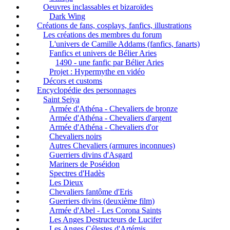
Oeuvres inclassables et bizaroïdes
Dark Wing
Créations de fans, cosplays, fanfics, illustrations
Les créations des membres du forum
L'univers de Camille Addams (fanfics, fanarts)
Fanfics et univers de Bélier Aries
1490 - une fanfic par Bélier Aries
Projet : Hypermythe en vidéo
Décors et customs
Encyclopédie des personnages
Saint Seiya
Armée d'Athéna - Chevaliers de bronze
Armée d'Athéna - Chevaliers d'argent
Armée d'Athéna - Chevaliers d'or
Chevaliers noirs
Autres Chevaliers (armures inconnues)
Guerriers divins d'Asgard
Mariners de Poséidon
Spectres d'Hadès
Les Dieux
Chevaliers fantôme d'Eris
Guerriers divins (deuxième film)
Armée d'Abel - Les Corona Saints
Les Anges Destructeurs de Lucifer
Les Anges Célestes d'Artémis