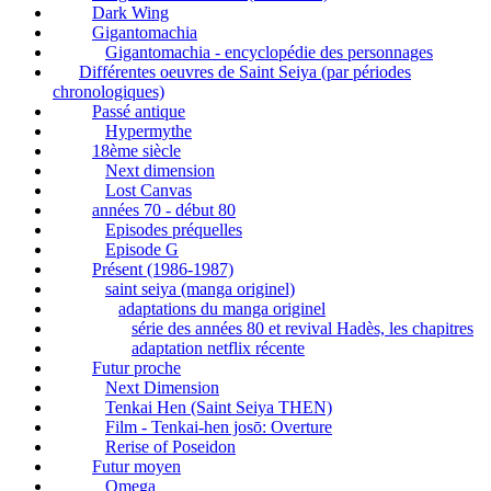
Dark Wing
Gigantomachia
Gigantomachia - encyclopédie des personnages
Différentes oeuvres de Saint Seiya (par périodes
chronologiques)
Passé antique
Hypermythe
18ème siècle
Next dimension
Lost Canvas
années 70 - début 80
Episodes préquelles
Episode G
Présent (1986-1987)
saint seiya (manga originel)
adaptations du manga originel
série des années 80 et revival Hadès, les chapitres
adaptation netflix récente
Futur proche
Next Dimension
Tenkai Hen (Saint Seiya THEN)
Film - Tenkai-hen josō: Overture
Rerise of Poseidon
Futur moyen
Omega