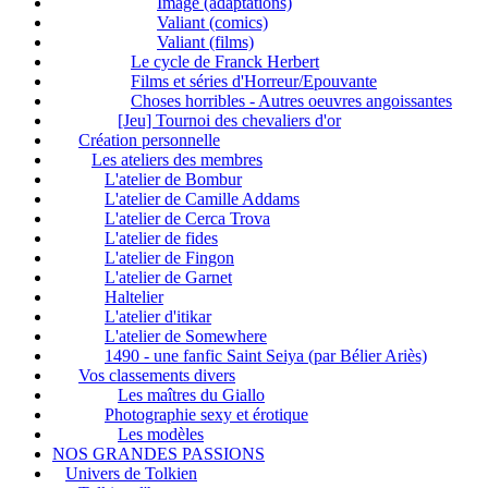
Image (adaptations)
Valiant (comics)
Valiant (films)
Le cycle de Franck Herbert
Films et séries d'Horreur/Epouvante
Choses horribles - Autres oeuvres angoissantes
[Jeu] Tournoi des chevaliers d'or
Création personnelle
Les ateliers des membres
L'atelier de Bombur
L'atelier de Camille Addams
L'atelier de Cerca Trova
L'atelier de fides
L'atelier de Fingon
L'atelier de Garnet
Haltelier
L'atelier d'itikar
L'atelier de Somewhere
1490 - une fanfic Saint Seiya (par Bélier Ariès)
Vos classements divers
Les maîtres du Giallo
Photographie sexy et érotique
Les modèles
NOS GRANDES PASSIONS
Univers de Tolkien