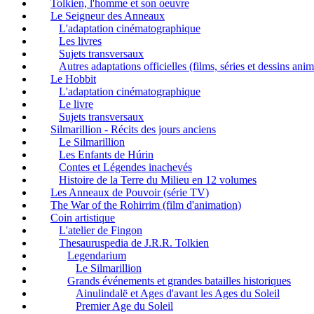
Tolkien, l'homme et son oeuvre
Le Seigneur des Anneaux
L'adaptation cinématographique
Les livres
Sujets transversaux
Autres adaptations officielles (films, séries et dessins ani
Le Hobbit
L'adaptation cinématographique
Le livre
Sujets transversaux
Silmarillion - Récits des jours anciens
Le Silmarillion
Les Enfants de Húrin
Contes et Légendes inachevés
Histoire de la Terre du Milieu en 12 volumes
Les Anneaux de Pouvoir (série TV)
The War of the Rohirrim (film d'animation)
Coin artistique
L'atelier de Fingon
Thesauruspedia de J.R.R. Tolkien
Legendarium
Le Silmarillion
Grands événements et grandes batailles historiques
Ainulindalë et Ages d'avant les Ages du Soleil
Premier Age du Soleil