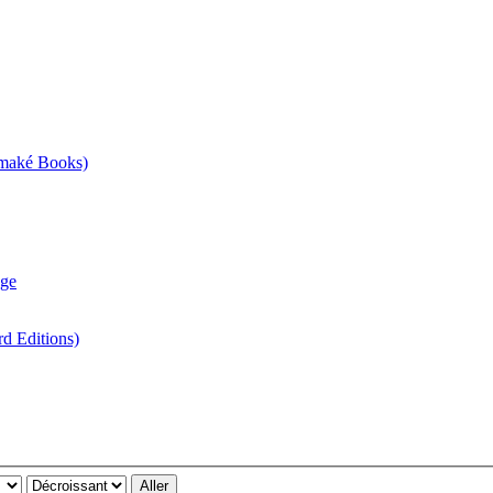
Omaké Books)
age
d Editions)