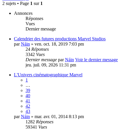
2 sujets • Page
1
sur
1
Annonces
Réponses
Vues
Dernier message
Calendrier des futures productions Marvel Studios
par
Náin
» ven. oct. 18, 2019 7:03 pm
24
Réponses
3342
Vues
Dernier message
par
Náin
Voir le dernier message
jeu. juil. 09, 2026 11:31 pm
L'Univers cinématographique Marvel
1
…
39
40
41
42
43
par
Náin
» mar. avr. 01, 2014 8:13 pm
1282
Réponses
59341
Vues