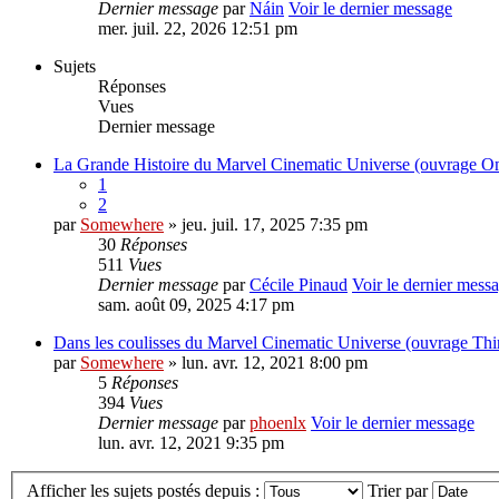
Dernier message
par
Náin
Voir le dernier message
mer. juil. 22, 2026 12:51 pm
Sujets
Réponses
Vues
Dernier message
La Grande Histoire du Marvel Cinematic Universe (ouvrage 
1
2
par
Somewhere
» jeu. juil. 17, 2025 7:35 pm
30
Réponses
511
Vues
Dernier message
par
Cécile Pinaud
Voir le dernier mess
sam. août 09, 2025 4:17 pm
Dans les coulisses du Marvel Cinematic Universe (ouvrage Thir
par
Somewhere
» lun. avr. 12, 2021 8:00 pm
5
Réponses
394
Vues
Dernier message
par
phoenlx
Voir le dernier message
lun. avr. 12, 2021 9:35 pm
Afficher les sujets postés depuis :
Trier par