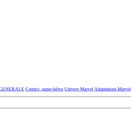
 GENERALE
Comics, super-héros
Univers Marvel
Adaptations Marvel