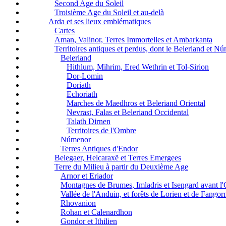
Second Age du Soleil
Troisième Age du Soleil et au-delà
Arda et ses lieux emblématiques
Cartes
Aman, Valinor, Terres Immortelles et Ambarkanta
Territoires antiques et perdus, dont le Beleriand et N
Beleriand
Hithlum, Mihrim, Ered Wethrin et Tol-Sirion
Dor-Lomin
Doriath
Echoriath
Marches de Maedhros et Beleriand Oriental
Nevrast, Falas et Beleriand Occidental
Talath Dirnen
Territoires de l'Ombre
Númenor
Terres Antiques d'Endor
Belegaer, Helcaraxë et Terres Emergees
Terre du Milieu à partir du Deuxième Age
Arnor et Eriador
Montagnes de Brumes, Imladris et Isengard avant l
Vallée de l'Anduin, et forêts de Lorien et de Fangor
Rhovanion
Rohan et Calenardhon
Gondor et Ithilien