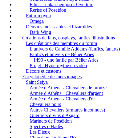
Film - Tenkai-hen josō: Overture
Rerise of Poseidon
Futur moyen
Omega
Oeuvres inclassables et bizaroïdes
Dark Wing
Créations de fans, cosplays, fanfics, illustrations
Les créations des membres du forum
L'univers de Camille Addams (fanfics, fanarts)
Fanfics et univers de Bélier Aries
1490 - une fanfic par Bélier Aries
Projet : Hypermythe en vidéo
Décors et customs
Encyclopédie des personnages
Saint Seiya
Armée d'Athéna - Chevaliers de bronze
Armée d'Athéna - Chevaliers d'argent
Armée d'Athéna - Chevaliers d'or
Chevaliers noirs
Autres Chevaliers (armures inconnues)
Guerriers divins d'Asgard
Mariners de Poséidon
Spectres d'Hadès
Les Dieux
Chevaliers fantôme d'Eris