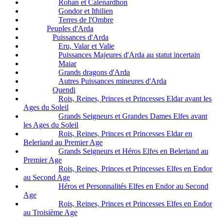
Rohan et Calenardhon
Gondor et Ithilien
Terres de l'Ombre
Peuples d'Arda
Puissances d'Arda
Eru, Valar et Valie
Puissances Majeures d'Arda au statut incertain
Maiar
Grands dragons d'Arda
Autres Puissances mineures d'Arda
Quendi
Rois, Reines, Princes et Princesses Eldar avant les
Ages du Soleil
Grands Seigneurs et Grandes Dames Elfes avant
les Ages du Soleil
Rois, Reines, Princes et Princesses Eldar en
Beleriand au Premier Age
Grands Seigneurs et Héros Elfes en Beleriand au
Premier Age
Rois, Reines, Princes et Princesses Elfes en Endor
au Second Age
Héros et Personnalités Elfes en Endor au Second
Age
Rois, Reines, Princes et Princesses Elfes en Endor
au Troisième Age