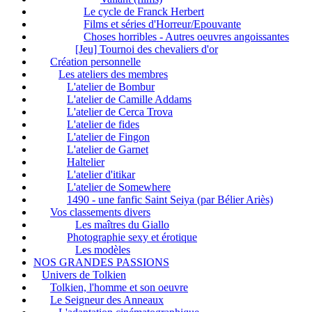
Le cycle de Franck Herbert
Films et séries d'Horreur/Epouvante
Choses horribles - Autres oeuvres angoissantes
[Jeu] Tournoi des chevaliers d'or
Création personnelle
Les ateliers des membres
L'atelier de Bombur
L'atelier de Camille Addams
L'atelier de Cerca Trova
L'atelier de fides
L'atelier de Fingon
L'atelier de Garnet
Haltelier
L'atelier d'itikar
L'atelier de Somewhere
1490 - une fanfic Saint Seiya (par Bélier Ariès)
Vos classements divers
Les maîtres du Giallo
Photographie sexy et érotique
Les modèles
NOS GRANDES PASSIONS
Univers de Tolkien
Tolkien, l'homme et son oeuvre
Le Seigneur des Anneaux