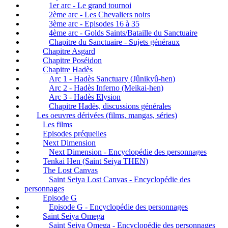
1er arc - Le grand tournoi
2ème arc - Les Chevaliers noirs
3ème arc - Episodes 16 à 35
4ème arc - Golds Saints/Bataille du Sanctuaire
Chapitre du Sanctuaire - Sujets généraux
Chapitre Asgard
Chapitre Poséidon
Chapitre Hadès
Arc 1 - Hadès Sanctuary (Jûnikyû-hen)
Arc 2 - Hadès Inferno (Meikai-hen)
Arc 3 - Hadès Elysion
Chapitre Hadès, discussions générales
Les oeuvres dérivées (films, mangas, séries)
Les films
Episodes préquelles
Next Dimension
Next Dimension - Encyclopédie des personnages
Tenkai Hen (Saint Seiya THEN)
The Lost Canvas
Saint Seiya Lost Canvas - Encyclopédie des
personnages
Episode G
Episode G - Encyclopédie des personnages
Saint Seiya Omega
Saint Seiya Omega - Encyclopédie des personnages