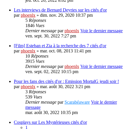
jeu. oct. 20, 2022 8:02 pm
Les interviews de Bernard Deyries sur les cités d'or
par
phoenlx
» dim. nov. 29, 2020 10:37 pm
5
Réponses
1846
Vues
Dernier message
par
phoenlx
Voir le dernier message
ven. sept. 30, 2022 7:27 pm
[Film] Esteban et Zia à la recherche des 7 cités d'or
par
phoenlx
» mar. oct. 08, 2013 11:41 pm
10
Réponses
3915
Vues
Dernier message
par
phoenlx
Voir le dernier message
ven. sept. 02, 2022 10:15 pm
Pour les fans des cités d'or : Emission MortalG jeudi soir !
par
phoenlx
» mar. août 30, 2022 3:21 pm
3
Réponses
539
Vues
Dernier message
par
Scarabéaware
Voir le dernier
message
mar. août 30, 2022 10:35 pm
Cosplays sur Les Mystérieuses cités d'or
1