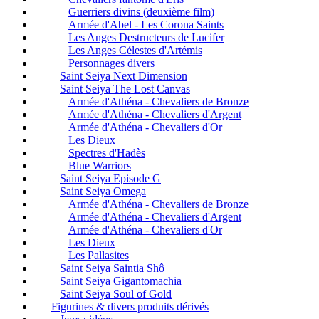
Guerriers divins (deuxième film)
Armée d'Abel - Les Corona Saints
Les Anges Destructeurs de Lucifer
Les Anges Célestes d'Artémis
Personnages divers
Saint Seiya Next Dimension
Saint Seiya The Lost Canvas
Armée d'Athéna - Chevaliers de Bronze
Armée d'Athéna - Chevaliers d'Argent
Armée d'Athéna - Chevaliers d'Or
Les Dieux
Spectres d'Hadès
Blue Warriors
Saint Seiya Episode G
Saint Seiya Omega
Armée d'Athéna - Chevaliers de Bronze
Armée d'Athéna - Chevaliers d'Argent
Armée d'Athéna - Chevaliers d'Or
Les Dieux
Les Pallasites
Saint Seiya Saintia Shô
Saint Seiya Gigantomachia
Saint Seiya Soul of Gold
Figurines & divers produits dérivés