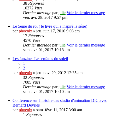
38
Réponses
10272
Vues
Dernier message
par
julie
Voir le dernier message
ven. avr. 28, 2017 9:57 pm
Le 5ème du roi ( le livre qui a inspiré la série)
par
phoenlx
» jeu. juin 17, 2010 9:03 am
17
Réponses
4570
Vues
Dernier message
par
julie
Voir le dernier message
sam. avr. 01, 2017 10:18 am
Les fanzines Les enfants du soleil
1
2
par
phoenlx
» jeu. nov. 29, 2012 12:35 am
32
Réponses
7085
Vues
Dernier message
par
julie
Voir le dernier message
sam. avr. 01, 2017 10:10 am
Conférence sur l'histoire des studio d'animation DIC avec
Bernard Deyriès
par
phoenlx
» sam. févr. 11, 2017 3:00 am
1
Réponses