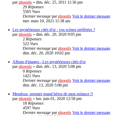
par
phoenlx
» dim. déc. 25, 2011 11:36 pm
29
Réponses
5505
Vues
Dernier message
par
phoenlx
Voir le dernier message
mer. mars 10, 2021 11:38 am
Les mystérieuses cités d'or - vos scènes préférées ?
par
phoenlx
» dim. déc. 20, 2020 9:05 pm
2
Réponses
522
Vues
Dernier message
par
phoenlx
Voir le dernier message
dim. déc. 20, 2020 10:02 pm
Album d'images - Les mystérieuses cités d'or
par
phoenlx
» dim. déc. 13, 2020 5:08 pm
0
Réponses
1421
Vues
Dernier message
par
phoenlx
Voir le dernier message
dim. déc. 13, 2020 5:08 pm
Mendoza, premier grand héros de mon enfance !!
par
phoenlx
» lun. juin 01, 2020 12:58 pm
18
Réponses
4597
Vues
Dernier message
par
phoenlx
Voir le dernier message