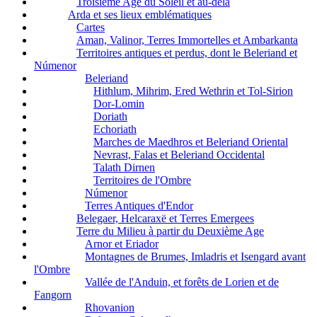
Troisième Age du Soleil et au-delà
Arda et ses lieux emblématiques
Cartes
Aman, Valinor, Terres Immortelles et Ambarkanta
Territoires antiques et perdus, dont le Beleriand et
Númenor
Beleriand
Hithlum, Mihrim, Ered Wethrin et Tol-Sirion
Dor-Lomin
Doriath
Echoriath
Marches de Maedhros et Beleriand Oriental
Nevrast, Falas et Beleriand Occidental
Talath Dirnen
Territoires de l'Ombre
Númenor
Terres Antiques d'Endor
Belegaer, Helcaraxë et Terres Emergees
Terre du Milieu à partir du Deuxième Age
Arnor et Eriador
Montagnes de Brumes, Imladris et Isengard avant
l'Ombre
Vallée de l'Anduin, et forêts de Lorien et de
Fangorn
Rhovanion