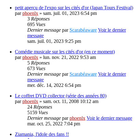
petit aperçu de l'expo sur les cités d'or (Japan Tours Festival)
par
phoenlx
» sam. juil. 01, 2023 6:54 pm
3
Réponses
695
Vues
Dernier message
par
Scarabéaware
Voir le dernier
message
sam. juil. 01, 2023 9:25 pm
Comédie musicale sur les cités d'or (en ce moment)
par
phoenlx
» lun. nov. 21, 2022 9:53 am
5
Réponses
673
Vues
Dernier message
par
Scarabéaware
Voir le dernier
message
mer. déc. 14, 2022 6:54 pm
Le coffret DVD collector (série des années 80)
par
phoenlx
» sam. oct. 11, 2008 10:12 am
24
Réponses
5159
Vues
Dernier message
par
phoenlx
Voir le dernier message
mar. oct. 25, 2022 7:04 pm
Ziamania, l'idole des fans !!