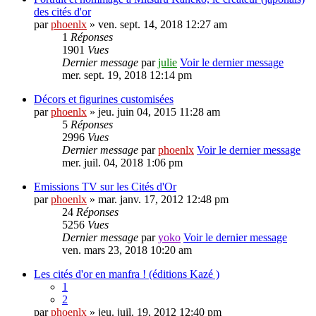
des cités d'or
par
phoenlx
» ven. sept. 14, 2018 12:27 am
1
Réponses
1901
Vues
Dernier message
par
julie
Voir le dernier message
mer. sept. 19, 2018 12:14 pm
Décors et figurines customisées
par
phoenlx
» jeu. juin 04, 2015 11:28 am
5
Réponses
2996
Vues
Dernier message
par
phoenlx
Voir le dernier message
mer. juil. 04, 2018 1:06 pm
Emissions TV sur les Cités d'Or
par
phoenlx
» mar. janv. 17, 2012 12:48 pm
24
Réponses
5256
Vues
Dernier message
par
yoko
Voir le dernier message
ven. mars 23, 2018 10:20 am
Les cités d'or en manfra ! (éditions Kazé )
1
2
par
phoenlx
» jeu. juil. 19, 2012 12:40 pm