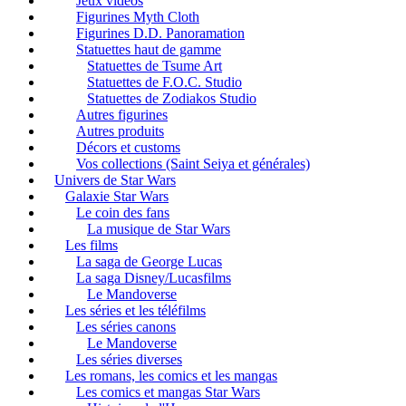
Jeux vidéos
Figurines Myth Cloth
Figurines D.D. Panoramation
Statuettes haut de gamme
Statuettes de Tsume Art
Statuettes de F.O.C. Studio
Statuettes de Zodiakos Studio
Autres figurines
Autres produits
Décors et customs
Vos collections (Saint Seiya et générales)
Univers de Star Wars
Galaxie Star Wars
Le coin des fans
La musique de Star Wars
Les films
La saga de George Lucas
La saga Disney/Lucasfilms
Le Mandoverse
Les séries et les téléfilms
Les séries canons
Le Mandoverse
Les séries diverses
Les romans, les comics et les mangas
Les comics et mangas Star Wars