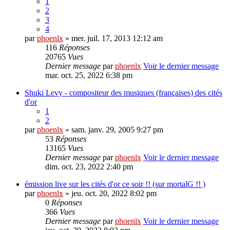
1
2
3
4
par
phoenlx
» mer. juil. 17, 2013 12:12 am
116
Réponses
20765
Vues
Dernier message
par
phoenlx
Voir le dernier message
mar. oct. 25, 2022 6:38 pm
Shuki Levy - compositeur des musiques (françaises) des cités
d'or
1
2
par
phoenlx
» sam. janv. 29, 2005 9:27 pm
53
Réponses
13165
Vues
Dernier message
par
phoenlx
Voir le dernier message
dim. oct. 23, 2022 2:40 pm
émission live sur les cités d'or ce soir !! (sur mortalG !! )
par
phoenlx
» jeu. oct. 20, 2022 8:02 pm
0
Réponses
366
Vues
Dernier message
par
phoenlx
Voir le dernier message