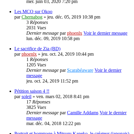
mer. juin 03, 2020 7:20 pm
Les MCO sur Okoo
par
Chernabog
» jeu. déc. 05, 2019 10:38 pm
3
Réponses
2031
Vues
Dernier message
par
phoenlx
Voir le dernier message
lun. déc. 09, 2019 10:58 pm
Le sacrifice de Zia (BD)
par
phoenlx
» jeu. oct. 24, 2019 10:44 pm
1
Réponses
1205
Vues
Dernier message
par
Scarabéaware
Voir le dernier
message
jeu. oct. 24, 2019 11:52 pm
Pétition saison 4 !!
par
soleil
» ven. mars 02, 2018 8:41 pm
17
Réponses
3825
Vues
Dernier message
par
Camille Addams
Voir le dernier
message
mar. déc. 04, 2018 12:22 pm
Portrait et hommage à Mitsuru Kaneko, le créateur (japonais)