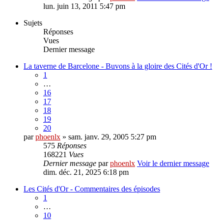
lun. juin 13, 2011 5:47 pm
Sujets
Réponses
Vues
Dernier message
La taverne de Barcelone - Buvons à la gloire des Cités d'Or !
1
…
16
17
18
19
20
par
phoenlx
» sam. janv. 29, 2005 5:27 pm
575
Réponses
168221
Vues
Dernier message
par
phoenlx
Voir le dernier message
dim. déc. 21, 2025 6:18 pm
Les Cités d'Or - Commentaires des épisodes
1
…
10