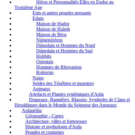
Héros et Personnalités Elfes en Endor au
Troisième Age
Ents et autres peuples pensants
Edain
Maison de Hador
Maison de Haleth
Maison de Bëor
Númenóréens
Dúnedain et Hommes du Nord
Dúnedain et Hommes du Sud
Hobbits
Orientais
Hommes du Rhovanion
Rohirrim
Nains
Seides des Ténébres et monstres
Animaux
Artefacts et Plantes systémiques d'Arda
Drapeaux, Bannières, Blasons, Symboles de Clans et
Heraldiques dans le Monde du Seigneur des Anneaux
Ardapédia
Géographie - Cartes
Architecture, villes et forteresses
Histoire et mythologie d'Arda
Peuples et coutumes