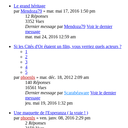
Le grand héritage
par
Mendoza79
» mar. mai 17, 2016 1:50 pm
12
Réponses
3352
Vues
Dernier message
par
Mendoza79
Voir le dernier
message
mar. mai 24, 2016 12:59 am
Si les Cités d'Or étaient un film, vous verriez quels acteurs ?
1
2
3
4
5
par
phoenlx
» mar. déc. 18, 2012 2:09 am
140
Réponses
16561
Vues
Dernier message
par
Scarabéaware
Voir le dernier
message
jeu. mai 19, 2016 1:32 pm
Une maquette de l'Esperanza ( la vraie ! )
par
phoenlx
» ven. janv. 08, 2016 2:29 pm
2
Réponses