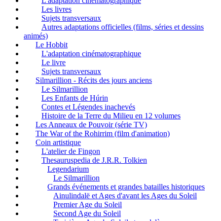
L'adaptation cinématographique
Les livres
Sujets transversaux
Autres adaptations officielles (films, séries et dessins
animés)
Le Hobbit
L'adaptation cinématographique
Le livre
Sujets transversaux
Silmarillion - Récits des jours anciens
Le Silmarillion
Les Enfants de Húrin
Contes et Légendes inachevés
Histoire de la Terre du Milieu en 12 volumes
Les Anneaux de Pouvoir (série TV)
The War of the Rohirrim (film d'animation)
Coin artistique
L'atelier de Fingon
Thesauruspedia de J.R.R. Tolkien
Legendarium
Le Silmarillion
Grands événements et grandes batailles historiques
Ainulindalë et Ages d'avant les Ages du Soleil
Premier Age du Soleil
Second Age du Soleil