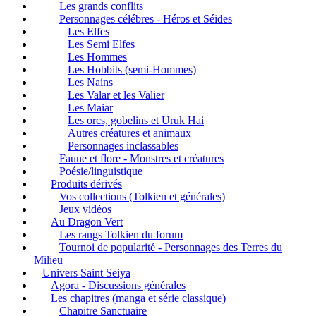
Les grands conflits
Personnages célébres - Héros et Séides
Les Elfes
Les Semi Elfes
Les Hommes
Les Hobbits (semi-Hommes)
Les Nains
Les Valar et les Valier
Les Maiar
Les orcs, gobelins et Uruk Hai
Autres créatures et animaux
Personnages inclassables
Faune et flore - Monstres et créatures
Poésie/linguistique
Produits dérivés
Vos collections (Tolkien et générales)
Jeux vidéos
Au Dragon Vert
Les rangs Tolkien du forum
Tournoi de popularité - Personnages des Terres du
Milieu
Univers Saint Seiya
Agora - Discussions générales
Les chapitres (manga et série classique)
Chapitre Sanctuaire