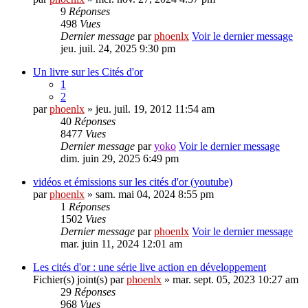
9
Réponses
498
Vues
Dernier message
par
phoenlx
Voir le dernier message
jeu. juil. 24, 2025 9:30 pm
Un livre sur les Cités d'or
1
2
par
phoenlx
» jeu. juil. 19, 2012 11:54 am
40
Réponses
8477
Vues
Dernier message
par
yoko
Voir le dernier message
dim. juin 29, 2025 6:49 pm
vidéos et émissions sur les cités d'or (youtube)
par
phoenlx
» sam. mai 04, 2024 8:55 pm
1
Réponses
1502
Vues
Dernier message
par
phoenlx
Voir le dernier message
mar. juin 11, 2024 12:01 am
Les cités d'or : une série live action en développement
Fichier(s) joint(s)
par
phoenlx
» mar. sept. 05, 2023 10:27 am
29
Réponses
968
Vues