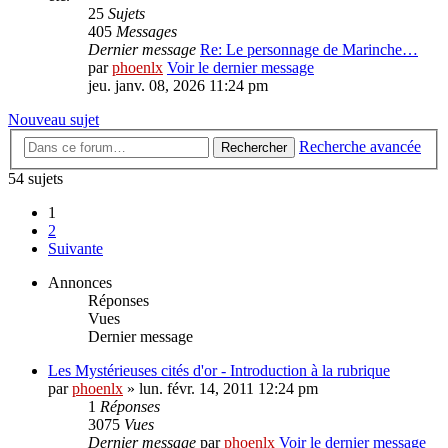
25
Sujets
405
Messages
Dernier message
Re: Le personnage de Marinche…
par
phoenlx
Voir le dernier message
jeu. janv. 08, 2026 11:24 pm
Nouveau sujet
Recherche avancée
Rechercher
54 sujets
1
2
Suivante
Annonces
Réponses
Vues
Dernier message
Les Mystérieuses cités d'or - Introduction à la rubrique
par
phoenlx
» lun. févr. 14, 2011 12:24 pm
1
Réponses
3075
Vues
Dernier message
par
phoenlx
Voir le dernier message