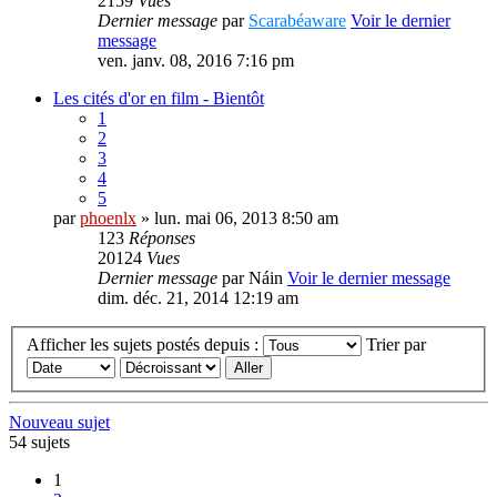
2159
Vues
Dernier message
par
Scarabéaware
Voir le dernier
message
ven. janv. 08, 2016 7:16 pm
Les cités d'or en film - Bientôt
1
2
3
4
5
par
phoenlx
» lun. mai 06, 2013 8:50 am
123
Réponses
20124
Vues
Dernier message
par
Náin
Voir le dernier message
dim. déc. 21, 2014 12:19 am
Afficher les sujets postés depuis :
Trier par
Nouveau sujet
54 sujets
1