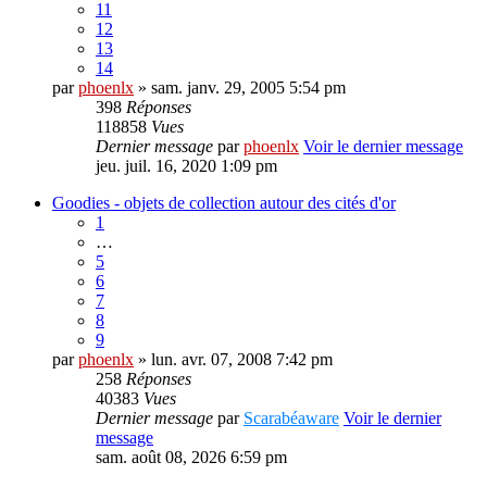
11
12
13
14
par
phoenlx
» sam. janv. 29, 2005 5:54 pm
398
Réponses
118858
Vues
Dernier message
par
phoenlx
Voir le dernier message
jeu. juil. 16, 2020 1:09 pm
Goodies - objets de collection autour des cités d'or
1
…
5
6
7
8
9
par
phoenlx
» lun. avr. 07, 2008 7:42 pm
258
Réponses
40383
Vues
Dernier message
par
Scarabéaware
Voir le dernier
message
sam. août 08, 2026 6:59 pm