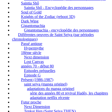
Saintia Shô
Saintia Shô - Encyclopédie des personnages
Soul of Gold
Knights of the Zodiac (reboot 3D)
Dark Wing
Gigantomachia
Gigantomachia - encyclopédie des personnages
Différentes oeuvres de Saint Seiya (par périodes
chronologiques)
Passé antique
Hypermythe
18ème siècle
Next dimension
Lost Canvas
années 70 - début 80
Episodes préquelles
Episode G
Présent (1986-1987)
saint seiya (manga originel)
adaptations du manga originel
série des années 80 et revival Hadès, les chapitres
adaptation netflix récente
Futur proche
Next Dimension
Tenkai Hen (Saint Seiya THEN)