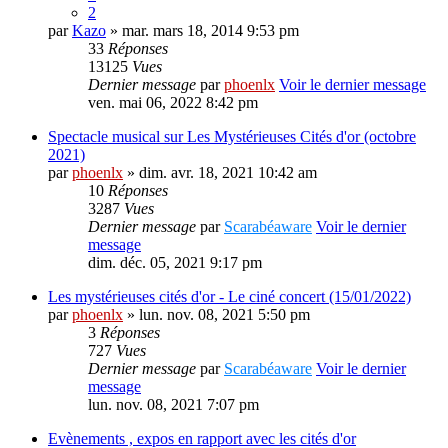
2
par
Kazo
» mar. mars 18, 2014 9:53 pm
33
Réponses
13125
Vues
Dernier message
par
phoenlx
Voir le dernier message
ven. mai 06, 2022 8:42 pm
Spectacle musical sur Les Mystérieuses Cités d'or (octobre
2021)
par
phoenlx
» dim. avr. 18, 2021 10:42 am
10
Réponses
3287
Vues
Dernier message
par
Scarabéaware
Voir le dernier
message
dim. déc. 05, 2021 9:17 pm
Les mystérieuses cités d'or - Le ciné concert (15/01/2022)
par
phoenlx
» lun. nov. 08, 2021 5:50 pm
3
Réponses
727
Vues
Dernier message
par
Scarabéaware
Voir le dernier
message
lun. nov. 08, 2021 7:07 pm
Evènements , expos en rapport avec les cités d'or