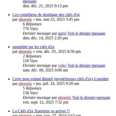
message
dim. déc. 21, 2025 9:13 pm
Les comédiens de doublage des cités d'or
par
phoenlx
» lun. mai 22, 2023 3:45 pm
6
Réponses
770
Vues
Dernier message
par
narvi
Voir le dernier message
dim. déc. 14, 2025 2:20 pm
pamphlet sur les cités d'or
par
phoenlx
» ven. déc. 05, 2025 8:56 pm
2
Réponses
118
Vues
Dernier message
par
yoko
Voir le dernier message
sam. déc. 06, 2025 9:09 am
Livre pour enfant illustré (mystérieuses cités d'or) à paraitre
par
phoenlx
» jeu. juil. 24, 2025 9:28 am
5
Réponses
158
Vues
Dernier message
par
phoenlx
Voir le dernier message
ven. sept. 12, 2025 7:32 pm
La Cités d'or Xperienz va arriver !!
par
phoenlx
» mer. nov. 27, 2024 4:57 pm