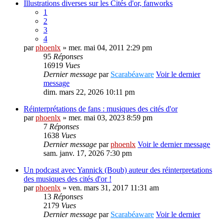
Illustrations diverses sur les Cités d'or, fanworks
1
2
3
4
par
phoenlx
» mer. mai 04, 2011 2:29 pm
95
Réponses
16919
Vues
Dernier message
par
Scarabéaware
Voir le dernier
message
dim. mars 22, 2026 10:11 pm
Réinterprétations de fans : musiques des cités d'or
par
phoenlx
» mer. mai 03, 2023 8:59 pm
7
Réponses
1638
Vues
Dernier message
par
phoenlx
Voir le dernier message
sam. janv. 17, 2026 7:30 pm
Un podcast avec Yannick (Boub) auteur des réinterpretations
des musiques des cités d'or !
par
phoenlx
» ven. mars 31, 2017 11:31 am
13
Réponses
2179
Vues
Dernier message
par
Scarabéaware
Voir le dernier