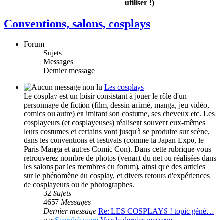
utiliser !)
Conventions, salons, cosplays
Forum
Sujets
Messages
Dernier message
Les cosplays
Le cosplay est un loisir consistant à jouer le rôle d'un
personnage de fiction (film, dessin animé, manga, jeu vidéo,
comics ou autre) en imitant son costume, ses cheveux etc. Les
cosplayeurs (et cosplayeuses) réalisent souvent eux-mêmes
leurs costumes et certains vont jusqu'à se produire sur scène,
dans les conventions et festivals (comme la Japan Expo, le
Paris Manga et autres Comic Con). Dans cette rubrique vous
retrouverez nombre de photos (venant du net ou réalisées dans
les salons par les membres du forum), ainsi que des articles
sur le phénomène du cosplay, et divers retours d'expériences
de cosplayeurs ou de photographes.
32
Sujets
4657
Messages
Dernier message
Re: LES COSPLAYS ! topic géné…
par
Scarabéaware
Voir le dernier message