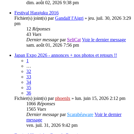
dim. août 02, 2026 9:38 pm
Festival Harajuku 2016
Fichier(s) joint(s)
par
Gandalf l'Aigri
» jeu. juil. 30, 2026 3:29
pm
12
Réponses
43
Vues
Dernier message
par
SeliCat
Voir le dernier message
sam. août 01, 2026 7:56 pm
Japan Expo 2026 - annonces + nos photos et retours !!
1
…
32
33
34
35
36
Fichier(s) joint(s)
par
phoenlx
» lun. juin 15, 2026 2:12 pm
1066
Réponses
1565
Vues
Dernier message
par
Scarabéaware
Voir le dernier
message
ven. juil. 31, 2026 9:42 pm