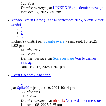
129
Vues
Dernier message
par
LINKEN
Voir le dernier message
mar. oct. 07, 2025 8:46 pm
Vandoeuvre in Game (13 et 14 septembre 2025, Alexis Victor
invité)
1
2
3
Fichier(s) joint(s)
par
Scarabéaware
» sam. sept. 13, 2025
9:02 pm
61
Réponses
425
Vues
Dernier message
par
Scarabéaware
Voir le dernier
message
sam. sept. 13, 2025 11:07 pm
Event Goldorak XperienZ
1
2
par
Spike99
» jeu. juin 10, 2021 10:14 pm
38
Réponses
2134
Vues
Dernier message
par
phoenlx
Voir le dernier message
lun. sept. 08, 2025 7:25 pm