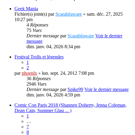
Geek Mania
Fichier(s) joint(s)
par
Scarabéaware
» sam. déc. 27, 2025
10:27 pm
4
Réponses
75
Vues
Dernier message
par
Scarabéaware
Voir le dernier
message
dim. janv. 04, 2026 8:34 pm
Festival Trolls et légendes
1
2
par
phoenlx
» lun. sept. 24, 2012 7:08 pm
36
Réponses
2946
Vues
Dernier message
par
Spike99
Voir le dernier message
dim. janv. 04, 2026 4:59 pm
Comic Con Paris 2018 (Shannen Doherty, Jenna Coleman,
Dean Cain, Summer Glau ... )
1
…
7
8