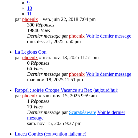
9
10
11
par
phoenlx
» ven. juin 22, 2018 7:04 pm
300
Réponses
19846
Vues
Dernier message
par
phoenlx
Voir le dernier message
dim. déc. 21, 2025 5:50 pm
La Legions Con
par
phoenlx
» mar. nov. 18, 2025 11:51 pm
0
Réponses
66
Vues
Dernier message
par
phoenlx
Voir le dernier message
mar. nov. 18, 2025 11:51 pm
Rappel : soirée Croque Vacance au Rex (aujourd'hui)
par
phoenlx
» sam. nov. 15, 2025 9:59 am
1
Réponses
70
Vues
Dernier message
par
Scarabéaware
Voir le dernier
message
sam. nov. 15, 2025 9:37 pm
Lucca Comics (convention italienne)