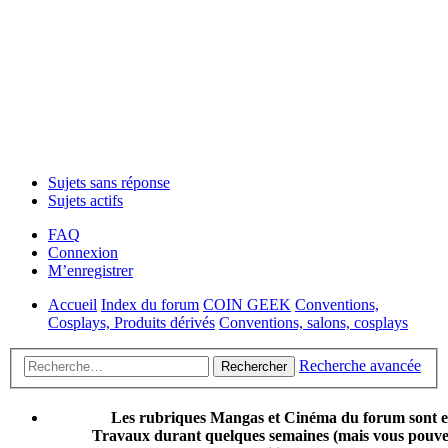
Sujets sans réponse
Sujets actifs
FAQ
Connexion
M’enregistrer
Accueil
Index du forum
COIN GEEK
Conventions,
Cosplays, Produits dérivés
Conventions, salons, cosplays
Recherche avancée
Rechercher
Les rubriques Mangas et Cinéma du forum sont 
Travaux durant quelques semaines (mais vous pouvez