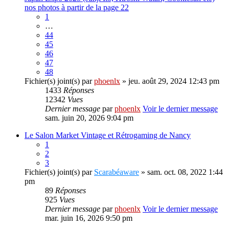
nos photos à partir de la page 22
1
…
44
45
46
47
48
Fichier(s) joint(s)
par
phoenlx
» jeu. août 29, 2024 12:43 pm
1433
Réponses
12342
Vues
Dernier message
par
phoenlx
Voir le dernier message
sam. juin 20, 2026 9:04 pm
Le Salon Market Vintage et Rétrogaming de Nancy
1
2
3
Fichier(s) joint(s)
par
Scarabéaware
» sam. oct. 08, 2022 1:44
pm
89
Réponses
925
Vues
Dernier message
par
phoenlx
Voir le dernier message
mar. juin 16, 2026 9:50 pm