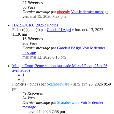
27
Réponses
80
Vues
Dernier message
par
phoenlx
Voir le dernier message
ven. mai 15, 2026 7:23 pm
HARAJUKU 2025 : Photos
Fichier(s) joint(s)
par
Gandalf l'Aigri
» lun. oct. 13, 2025
11:36 am
16
Réponses
202
Vues
Dernier message
par
Gandalf l'Aigri
Voir le dernier
message
mar. mai 12, 2026 6:18 pm
Manga Expo, 2ème édition (au stade Marcel Picot, 25 et 26
avril 2026)
1
2
Fichier(s) joint(s)
par
Scarabéaware
» sam. avr. 25, 2026 8:59
pm
49
Réponses
24
Vues
Dernier message
par
Scarabéaware
Voir le dernier
message
lun. avr. 27, 2026 7:58 pm