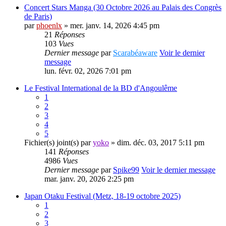
Concert Stars Manga (30 Octobre 2026 au Palais des Congrès
de Paris)
par
phoenlx
» mer. janv. 14, 2026 4:45 pm
21
Réponses
103
Vues
Dernier message
par
Scarabéaware
Voir le dernier
message
lun. févr. 02, 2026 7:01 pm
Le Festival International de la BD d'Angoulême
1
2
3
4
5
Fichier(s) joint(s)
par
yoko
» dim. déc. 03, 2017 5:11 pm
141
Réponses
4986
Vues
Dernier message
par
Spike99
Voir le dernier message
mar. janv. 20, 2026 2:25 pm
Japan Otaku Festival (Metz, 18-19 octobre 2025)
1
2
3