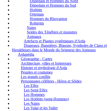
Dúnedain et Hommes du Nord
Dúnedain et Hommes du Sud
Hobbits
Orientais
Hommes du Rhovanion
Rohirrim
Nains
Seides des Ténébres et monstres
Animaux
Artefacts et Plantes systémiques d'Arda
Drapeaux, Bannières, Blasons, Symboles de Clans et
Heraldiques dans le Monde du Seigneur des Anneaux
Ardapédia
Géographie - Cartes
Architecture, villes et forteresses
Histoire et mythologie d'Arda
Peuples et coutumes
Les grands conflits
Personnages célébres - Héros et Séides
Les Elfes
Les Semi Elfes
Les Hommes
Les Hobbits (semi-Hommes)
Les Nains
Les Valar et les Valier