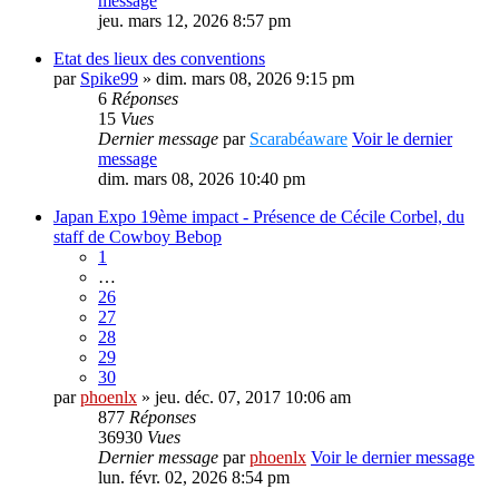
message
jeu. mars 12, 2026 8:57 pm
Etat des lieux des conventions
par
Spike99
» dim. mars 08, 2026 9:15 pm
6
Réponses
15
Vues
Dernier message
par
Scarabéaware
Voir le dernier
message
dim. mars 08, 2026 10:40 pm
Japan Expo 19ème impact - Présence de Cécile Corbel, du
staff de Cowboy Bebop
1
…
26
27
28
29
30
par
phoenlx
» jeu. déc. 07, 2017 10:06 am
877
Réponses
36930
Vues
Dernier message
par
phoenlx
Voir le dernier message
lun. févr. 02, 2026 8:54 pm