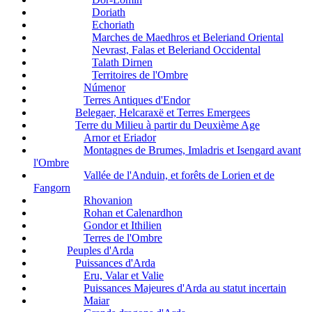
Doriath
Echoriath
Marches de Maedhros et Beleriand Oriental
Nevrast, Falas et Beleriand Occidental
Talath Dirnen
Territoires de l'Ombre
Númenor
Terres Antiques d'Endor
Belegaer, Helcaraxë et Terres Emergees
Terre du Milieu à partir du Deuxième Age
Arnor et Eriador
Montagnes de Brumes, Imladris et Isengard avant
l'Ombre
Vallée de l'Anduin, et forêts de Lorien et de
Fangorn
Rhovanion
Rohan et Calenardhon
Gondor et Ithilien
Terres de l'Ombre
Peuples d'Arda
Puissances d'Arda
Eru, Valar et Valie
Puissances Majeures d'Arda au statut incertain
Maiar