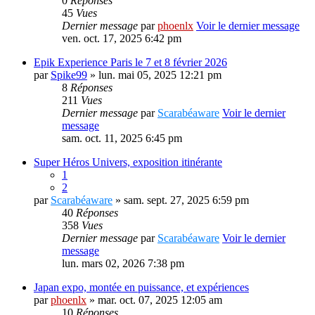
0
Réponses
45
Vues
Dernier message
par
phoenlx
Voir le dernier message
ven. oct. 17, 2025 6:42 pm
Epik Experience Paris le 7 et 8 février 2026
par
Spike99
» lun. mai 05, 2025 12:21 pm
8
Réponses
211
Vues
Dernier message
par
Scarabéaware
Voir le dernier
message
sam. oct. 11, 2025 6:45 pm
Super Héros Univers, exposition itinérante
1
2
par
Scarabéaware
» sam. sept. 27, 2025 6:59 pm
40
Réponses
358
Vues
Dernier message
par
Scarabéaware
Voir le dernier
message
lun. mars 02, 2026 7:38 pm
Japan expo, montée en puissance, et expériences
par
phoenlx
» mar. oct. 07, 2025 12:05 am
10
Réponses