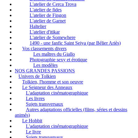
L'atelier de Cerca Trova
L'atelier de fides
L'atelier de Fingon
L'atelier de Garnet
Haltelier
L'atelier d'itikar
L'atelier de Somewhere
1490 - une fanfic Saint Seiya (par Bélier Ariès)
Vos classements divers
Les maîtres du Giallo
Photographie sexy et érotique
Les modèles
NOS GRANDES PASSIONS
Univers de Tolkien
Tolkien, l'homme et son oeuvre
Le Seigneur des Anneaux
L'adaptation cinématographique
Les livres
Sujets transversaux
Autres adaptations officielles (films, séries et dessins
animés)
Le Hobbit
L'adaptation cinématographique
Le livre
Sujets transversaux