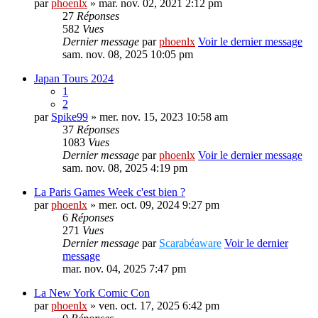
par
phoenlx
» mar. nov. 02, 2021 2:12 pm
27
Réponses
582
Vues
Dernier message
par
phoenlx
Voir le dernier message
sam. nov. 08, 2025 10:05 pm
Japan Tours 2024
1
2
par
Spike99
» mer. nov. 15, 2023 10:58 am
37
Réponses
1083
Vues
Dernier message
par
phoenlx
Voir le dernier message
sam. nov. 08, 2025 4:19 pm
La Paris Games Week c'est bien ?
par
phoenlx
» mer. oct. 09, 2024 9:27 pm
6
Réponses
271
Vues
Dernier message
par
Scarabéaware
Voir le dernier
message
mar. nov. 04, 2025 7:47 pm
La New York Comic Con
par
phoenlx
» ven. oct. 17, 2025 6:42 pm