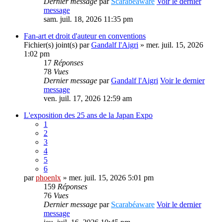
Dernier message
par
Scarabéaware
Voir le dernier
message
sam. juil. 18, 2026 11:35 pm
Fan-art et droit d'auteur en conventions
Fichier(s) joint(s)
par
Gandalf l'Aigri
» mer. juil. 15, 2026
1:02 pm
17
Réponses
78
Vues
Dernier message
par
Gandalf l'Aigri
Voir le dernier
message
ven. juil. 17, 2026 12:59 am
L'exposition des 25 ans de la Japan Expo
1
2
3
4
5
6
par
phoenlx
» mer. juil. 15, 2026 5:01 pm
159
Réponses
76
Vues
Dernier message
par
Scarabéaware
Voir le dernier
message