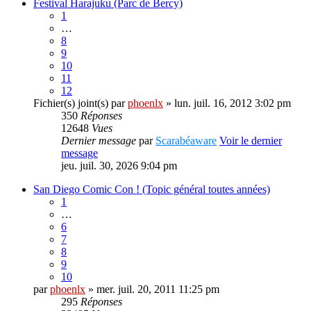
Festival Harajuku (Parc de Bercy)
1
…
8
9
10
11
12
Fichier(s) joint(s)
par
phoenlx
» lun. juil. 16, 2012 3:02 pm
350
Réponses
12648
Vues
Dernier message
par
Scarabéaware
Voir le dernier
message
jeu. juil. 30, 2026 9:04 pm
San Diego Comic Con ! (Topic général toutes années)
1
…
6
7
8
9
10
par
phoenlx
» mer. juil. 20, 2011 11:25 pm
295
Réponses