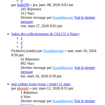
9
par
Spike99
» jeu. janv. 08, 2026 9:03 am
245
Réponses
313
Vues
Dernier message
par
Scarabéaware
Voir le dernier
message
ven. mars 27, 2026 9:03 pm
Salon des collectionneurs de l'ALCO à Nancy
1
2
3
Fichier(s) joint(s)
par
Scarabéaware
» sam. mars 16, 2024
8:50 pm
62
Réponses
892
Vues
Dernier message
par
Scarabéaware
Voir le dernier
message
lun. mars 16, 2026 6:39 pm
pop culture icons (expo / vente) 21 mars
par
phoenlx
» jeu. mars 12, 2026 8:53 pm
1
Réponses
4
Vues
Dernier message
par
Scarabéaware
Voir le dernier