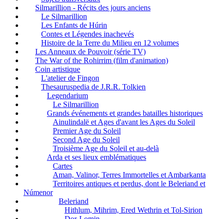
Silmarillion - Récits des jours anciens
Le Silmarillion
Les Enfants de Húrin
Contes et Légendes inachevés
Histoire de la Terre du Milieu en 12 volumes
Les Anneaux de Pouvoir (série TV)
The War of the Rohirrim (film d'animation)
Coin artistique
L'atelier de Fingon
Thesauruspedia de J.R.R. Tolkien
Legendarium
Le Silmarillion
Grands événements et grandes batailles historiques
Ainulindalë et Ages d'avant les Ages du Soleil
Premier Age du Soleil
Second Age du Soleil
Troisième Age du Soleil et au-delà
Arda et ses lieux emblématiques
Cartes
Aman, Valinor, Terres Immortelles et Ambarkanta
Territoires antiques et perdus, dont le Beleriand et
Númenor
Beleriand
Hithlum, Mihrim, Ered Wethrin et Tol-Sirion
Dor-Lomin