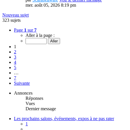
mer. août 05, 2026 8:19 pm
Nouveau sujet
323 sujets
Page
1
sur
7
Aller à la page :
1
2
3
4
5
…
7
Suivante
Annonces
Réponses
Vues
Dernier message
Les prochains salons, événements, expos à ne pas rater
1
…