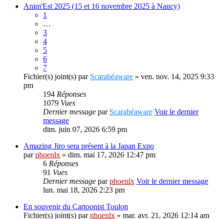
Anim'Est 2025 (15 et 16 novembre 2025 à Nancy)
1
…
3
4
5
6
7
Fichier(s) joint(s)
par
Scarabéaware
» ven. nov. 14, 2025 9:33
pm
194
Réponses
1079
Vues
Dernier message
par
Scarabéaware
Voir le dernier
message
dim. juin 07, 2026 6:59 pm
Amazing Jiro sera présent à la Japan Expo
par
phoenlx
» dim. mai 17, 2026 12:47 pm
6
Réponses
91
Vues
Dernier message
par
phoenlx
Voir le dernier message
lun. mai 18, 2026 2:23 pm
En souvenir du Cartoonist Toulon
Fichier(s) joint(s)
par
phoenlx
» mar. avr. 21, 2026 12:14 am