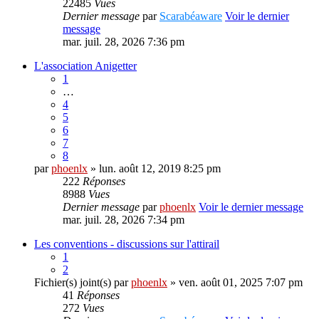
22485
Vues
Dernier message
par
Scarabéaware
Voir le dernier
message
mar. juil. 28, 2026 7:36 pm
L'association Anigetter
1
…
4
5
6
7
8
par
phoenlx
» lun. août 12, 2019 8:25 pm
222
Réponses
8988
Vues
Dernier message
par
phoenlx
Voir le dernier message
mar. juil. 28, 2026 7:34 pm
Les conventions - discussions sur l'attirail
1
2
Fichier(s) joint(s)
par
phoenlx
» ven. août 01, 2025 7:07 pm
41
Réponses
272
Vues