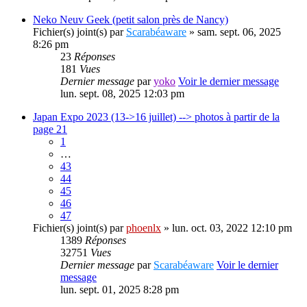
Neko Neuv Geek (petit salon près de Nancy)
Fichier(s) joint(s)
par
Scarabéaware
» sam. sept. 06, 2025
8:26 pm
23
Réponses
181
Vues
Dernier message
par
yoko
Voir le dernier message
lun. sept. 08, 2025 12:03 pm
Japan Expo 2023 (13->16 juillet) --> photos à partir de la
page 21
1
…
43
44
45
46
47
Fichier(s) joint(s)
par
phoenlx
» lun. oct. 03, 2022 12:10 pm
1389
Réponses
32751
Vues
Dernier message
par
Scarabéaware
Voir le dernier
message
lun. sept. 01, 2025 8:28 pm