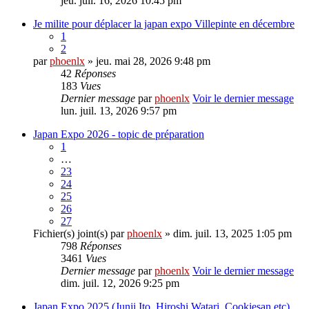
jeu. juil. 16, 2026 10:45 pm
Je milite pour déplacer la japan expo Villepinte en décembre
1
2
par
phoenlx
» jeu. mai 28, 2026 9:48 pm
42
Réponses
183
Vues
Dernier message
par
phoenlx
Voir le dernier message
lun. juil. 13, 2026 9:57 pm
Japan Expo 2026 - topic de préparation
1
…
23
24
25
26
27
Fichier(s) joint(s)
par
phoenlx
» dim. juil. 13, 2025 1:05 pm
798
Réponses
3461
Vues
Dernier message
par
phoenlx
Voir le dernier message
dim. juil. 12, 2026 9:25 pm
Japan Expo 2025 (Junji Ito, Hiroshi Watari, Cookiesan etc)