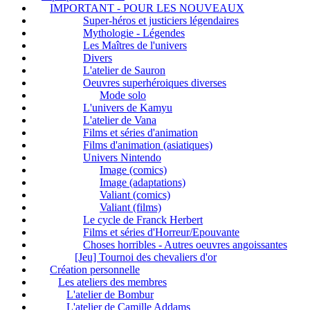
IMPORTANT - POUR LES NOUVEAUX
Super-héros et justiciers légendaires
Mythologie - Légendes
Les Maîtres de l'univers
Divers
L'atelier de Sauron
Oeuvres superhéroiques diverses
Mode solo
L'univers de Kamyu
L'atelier de Vana
Films et séries d'animation
Films d'animation (asiatiques)
Univers Nintendo
Image (comics)
Image (adaptations)
Valiant (comics)
Valiant (films)
Le cycle de Franck Herbert
Films et séries d'Horreur/Epouvante
Choses horribles - Autres oeuvres angoissantes
[Jeu] Tournoi des chevaliers d'or
Création personnelle
Les ateliers des membres
L'atelier de Bombur
L'atelier de Camille Addams