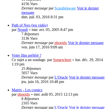
4156
Vues
Dernier message
par
Scarabéaware
Voir le dernier
message
dim. juil. 03, 2016 8:31 pm
Path of Neo (jeu vidéo)
par
Neault
» mar. avr. 05, 2005 8:47 pm
7
Réponses
3136
Vues
Dernier message
par
phoenlx
Voir le dernier message
ven. juin 17, 2016 9:09 am
Votre film préféré ?
Ce sujet a un sondage.
par
Somewhere
» lun. déc. 29, 2014
1:19 pm
25
Réponses
5057
Vues
Dernier message
par
L'Oracle
Voir le dernier message
jeu. juin 16, 2016 10:48 pm
Matrix - Les comics
par
phoenlx
» mer. août 05, 2015 12:13 pm
8
Réponses
2165
Vues
Dernier message
par
L'Oracle
Voir le dernier message