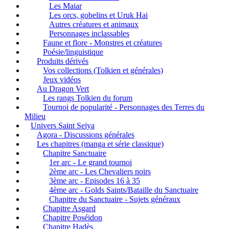
Les Maiar
Les orcs, gobelins et Uruk Hai
Autres créatures et animaux
Personnages inclassables
Faune et flore - Monstres et créatures
Poésie/linguistique
Produits dérivés
Vos collections (Tolkien et générales)
Jeux vidéos
Au Dragon Vert
Les rangs Tolkien du forum
Tournoi de popularité - Personnages des Terres du
Milieu
Univers Saint Seiya
Agora - Discussions générales
Les chapitres (manga et série classique)
Chapitre Sanctuaire
1er arc - Le grand tournoi
2ème arc - Les Chevaliers noirs
3ème arc - Episodes 16 à 35
4ème arc - Golds Saints/Bataille du Sanctuaire
Chapitre du Sanctuaire - Sujets généraux
Chapitre Asgard
Chapitre Poséidon
Chapitre Hadès