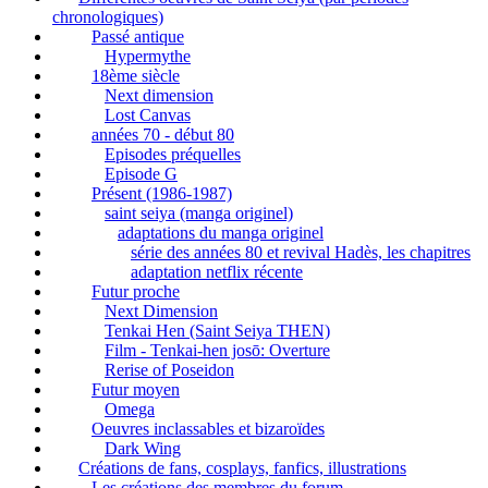
chronologiques)
Passé antique
Hypermythe
18ème siècle
Next dimension
Lost Canvas
années 70 - début 80
Episodes préquelles
Episode G
Présent (1986-1987)
saint seiya (manga originel)
adaptations du manga originel
série des années 80 et revival Hadès, les chapitres
adaptation netflix récente
Futur proche
Next Dimension
Tenkai Hen (Saint Seiya THEN)
Film - Tenkai-hen josō: Overture
Rerise of Poseidon
Futur moyen
Omega
Oeuvres inclassables et bizaroïdes
Dark Wing
Créations de fans, cosplays, fanfics, illustrations
Les créations des membres du forum