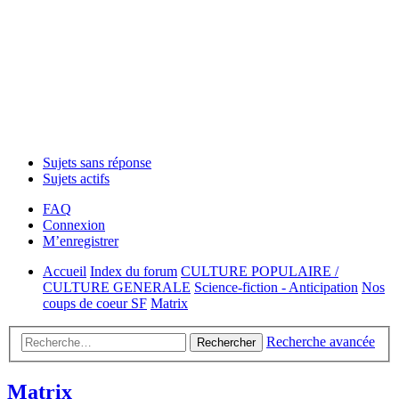
Sujets sans réponse
Sujets actifs
FAQ
Connexion
M’enregistrer
Accueil
Index du forum
CULTURE POPULAIRE /
CULTURE GENERALE
Science-fiction - Anticipation
Nos
coups de coeur SF
Matrix
Recherche avancée
Rechercher
Matrix