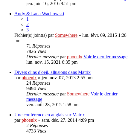
jeu. juin 16, 2016 9:51 pm
Andy & Lana Wachowski
1
2
3
Fichier(s) joint(s)
par
Somewhere
» lun. févr. 09, 2015 1:28
pm
71
Réponses
7826
Vues
Dernier message
par
phoenlx
Voir le dernier message
lun. nov. 15, 2021 6:35 pm
Divers clins d'oeil, allusions dans Matrix
par
phoenlx
» jeu. nov. 07, 2013 2:55 pm
24
Réponses
9494
Vues
Dernier message
par
Somewhere
Voir le dernier
message
ven. août 28, 2015 1:58 pm
Une conférence en anglais sur Matrix
par
phoenlx
» sam. déc. 27, 2014 4:09 pm
2
Réponses
4733
Vues