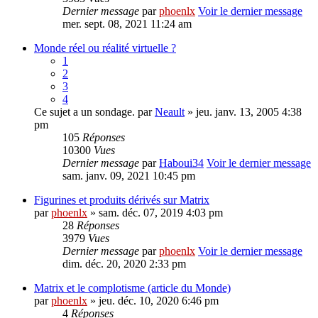
Dernier message
par
phoenlx
Voir le dernier message
mer. sept. 08, 2021 11:24 am
Monde réel ou réalité virtuelle ?
1
2
3
4
Ce sujet a un sondage.
par
Neault
» jeu. janv. 13, 2005 4:38
pm
105
Réponses
10300
Vues
Dernier message
par
Haboui34
Voir le dernier message
sam. janv. 09, 2021 10:45 pm
Figurines et produits dérivés sur Matrix
par
phoenlx
» sam. déc. 07, 2019 4:03 pm
28
Réponses
3979
Vues
Dernier message
par
phoenlx
Voir le dernier message
dim. déc. 20, 2020 2:33 pm
Matrix et le complotisme (article du Monde)
par
phoenlx
» jeu. déc. 10, 2020 6:46 pm
4
Réponses