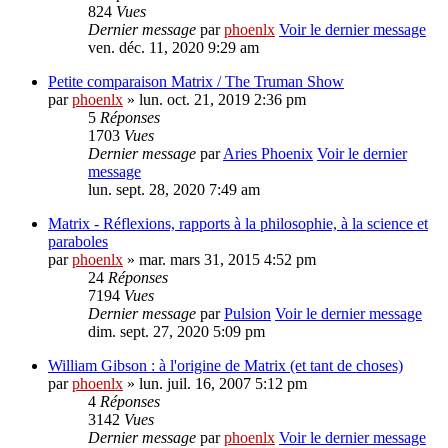
824
Vues
Dernier message
par
phoenlx
Voir le dernier message
ven. déc. 11, 2020 9:29 am
Petite comparaison Matrix / The Truman Show
par
phoenlx
» lun. oct. 21, 2019 2:36 pm
5
Réponses
1703
Vues
Dernier message
par
Aries Phoenix
Voir le dernier
message
lun. sept. 28, 2020 7:49 am
Matrix - Réflexions, rapports à la philosophie, à la science et
paraboles
par
phoenlx
» mar. mars 31, 2015 4:52 pm
24
Réponses
7194
Vues
Dernier message
par
Pulsion
Voir le dernier message
dim. sept. 27, 2020 5:09 pm
William Gibson : à l'origine de Matrix (et tant de choses)
par
phoenlx
» lun. juil. 16, 2007 5:12 pm
4
Réponses
3142
Vues
Dernier message
par
phoenlx
Voir le dernier message