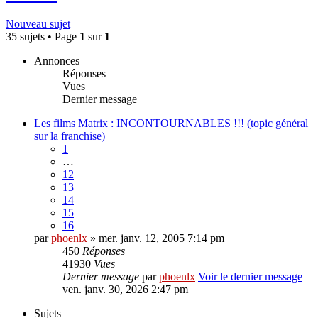
Nouveau sujet
35 sujets • Page
1
sur
1
Annonces
Réponses
Vues
Dernier message
Les films Matrix : INCONTOURNABLES !!! (topic général
sur la franchise)
1
…
12
13
14
15
16
par
phoenlx
» mer. janv. 12, 2005 7:14 pm
450
Réponses
41930
Vues
Dernier message
par
phoenlx
Voir le dernier message
ven. janv. 30, 2026 2:47 pm
Sujets