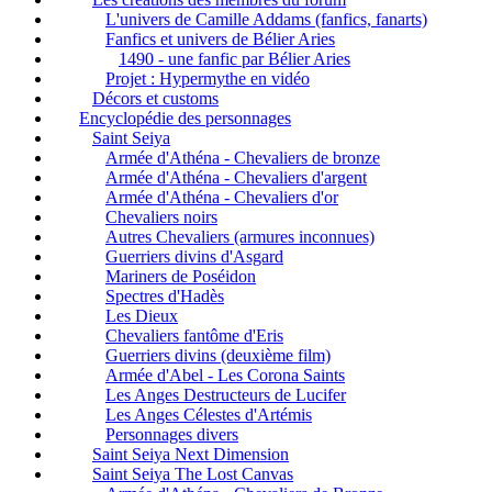
L'univers de Camille Addams (fanfics, fanarts)
Fanfics et univers de Bélier Aries
1490 - une fanfic par Bélier Aries
Projet : Hypermythe en vidéo
Décors et customs
Encyclopédie des personnages
Saint Seiya
Armée d'Athéna - Chevaliers de bronze
Armée d'Athéna - Chevaliers d'argent
Armée d'Athéna - Chevaliers d'or
Chevaliers noirs
Autres Chevaliers (armures inconnues)
Guerriers divins d'Asgard
Mariners de Poséidon
Spectres d'Hadès
Les Dieux
Chevaliers fantôme d'Eris
Guerriers divins (deuxième film)
Armée d'Abel - Les Corona Saints
Les Anges Destructeurs de Lucifer
Les Anges Célestes d'Artémis
Personnages divers
Saint Seiya Next Dimension
Saint Seiya The Lost Canvas