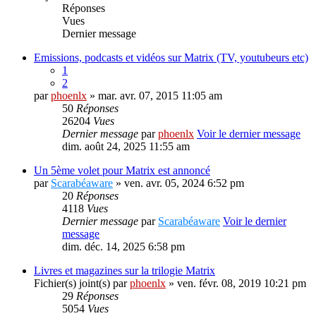
Réponses
Vues
Dernier message
Emissions, podcasts et vidéos sur Matrix (TV, youtubeurs etc)
1
2
par
phoenlx
» mar. avr. 07, 2015 11:05 am
50
Réponses
26204
Vues
Dernier message
par
phoenlx
Voir le dernier message
dim. août 24, 2025 11:55 am
Un 5ème volet pour Matrix est annoncé
par
Scarabéaware
» ven. avr. 05, 2024 6:52 pm
20
Réponses
4118
Vues
Dernier message
par
Scarabéaware
Voir le dernier
message
dim. déc. 14, 2025 6:58 pm
Livres et magazines sur la trilogie Matrix
Fichier(s) joint(s)
par
phoenlx
» ven. févr. 08, 2019 10:21 pm
29
Réponses
5054
Vues