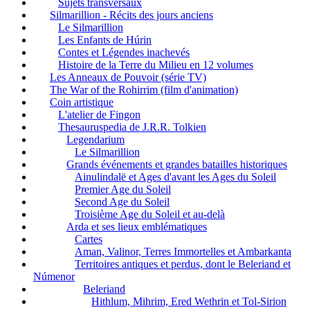
Sujets transversaux
Silmarillion - Récits des jours anciens
Le Silmarillion
Les Enfants de Húrin
Contes et Légendes inachevés
Histoire de la Terre du Milieu en 12 volumes
Les Anneaux de Pouvoir (série TV)
The War of the Rohirrim (film d'animation)
Coin artistique
L'atelier de Fingon
Thesauruspedia de J.R.R. Tolkien
Legendarium
Le Silmarillion
Grands événements et grandes batailles historiques
Ainulindalë et Ages d'avant les Ages du Soleil
Premier Age du Soleil
Second Age du Soleil
Troisième Age du Soleil et au-delà
Arda et ses lieux emblématiques
Cartes
Aman, Valinor, Terres Immortelles et Ambarkanta
Territoires antiques et perdus, dont le Beleriand et
Númenor
Beleriand
Hithlum, Mihrim, Ered Wethrin et Tol-Sirion