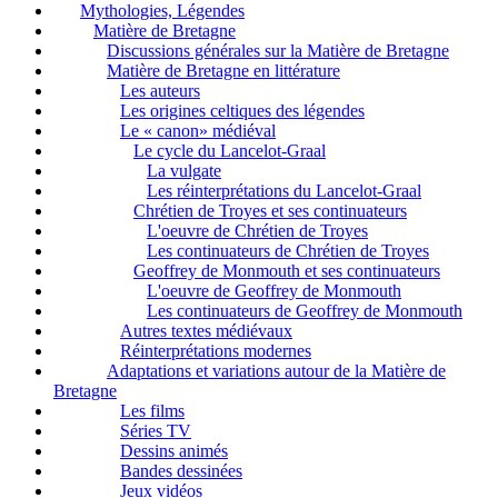
Mythologies, Légendes
Matière de Bretagne
Discussions générales sur la Matière de Bretagne
Matière de Bretagne en littérature
Les auteurs
Les origines celtiques des légendes
Le « canon» médiéval
Le cycle du Lancelot-Graal
La vulgate
Les réinterprétations du Lancelot-Graal
Chrétien de Troyes et ses continuateurs
L'oeuvre de Chrétien de Troyes
Les continuateurs de Chrétien de Troyes
Geoffrey de Monmouth et ses continuateurs
L'oeuvre de Geoffrey de Monmouth
Les continuateurs de Geoffrey de Monmouth
Autres textes médiévaux
Réinterprétations modernes
Adaptations et variations autour de la Matière de
Bretagne
Les films
Séries TV
Dessins animés
Bandes dessinées
Jeux vidéos