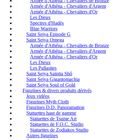
Armée d'Athéna - Chevaliers de Bronze
Armée d'Athéna - Chevaliers d'Argent
Armée d'Athéna - Chevaliers d'Or
Les Dieux
Spectres d'Hadès
Blue Warriors
Saint Seiya Episode G
Saint Seiya Omega
Armée d'Athéna - Chevaliers de Bronze
Armée d'Athéna - Chevaliers d'Argent
Armée d'Athéna - Chevaliers d'Or
Les Dieux
Les Pallasites
Saint Seiya Saintia Shô
Saint Seiya Gigantomachia
Saint Seiya Soul of Gold
Figurines & divers produits dérivés
Jeux vidéos
Figurines Myth Cloth
Figurines D.D. Panoramation
Statuettes haut de gamme
Statuettes de Tsume Art
Statuettes de F.O.C. Studio
Statuettes de Zodiakos Studio
Autres figurines