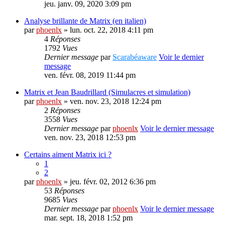
jeu. janv. 09, 2020 3:09 pm
Analyse brillante de Matrix (en italien)
par
phoenlx
» lun. oct. 22, 2018 4:11 pm
4
Réponses
1792
Vues
Dernier message
par
Scarabéaware
Voir le dernier
message
ven. févr. 08, 2019 11:44 pm
Matrix et Jean Baudrillard (Simulacres et simulation)
par
phoenlx
» ven. nov. 23, 2018 12:24 pm
2
Réponses
3558
Vues
Dernier message
par
phoenlx
Voir le dernier message
ven. nov. 23, 2018 12:53 pm
Certains aiment Matrix ici ?
1
2
par
phoenlx
» jeu. févr. 02, 2012 6:36 pm
53
Réponses
9685
Vues
Dernier message
par
phoenlx
Voir le dernier message
mar. sept. 18, 2018 1:52 pm