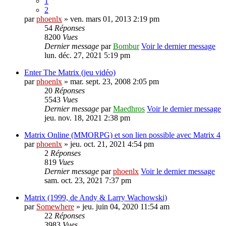
1
2
par
phoenlx
» ven. mars 01, 2013 2:19 pm
54
Réponses
8200
Vues
Dernier message
par
Bombur
Voir le dernier message
lun. déc. 27, 2021 5:19 pm
Enter The Matrix (jeu vidéo)
par
phoenlx
» mar. sept. 23, 2008 2:05 pm
20
Réponses
5543
Vues
Dernier message
par
Maedhros
Voir le dernier message
jeu. nov. 18, 2021 2:38 pm
Matrix Online (MMORPG) et son lien possible avec Matrix 4
par
phoenlx
» jeu. oct. 21, 2021 4:54 pm
2
Réponses
819
Vues
Dernier message
par
phoenlx
Voir le dernier message
sam. oct. 23, 2021 7:37 pm
Matrix (1999, de Andy & Larry Wachowski)
par
Somewhere
» jeu. juin 04, 2020 11:54 am
22
Réponses
3983
Vues