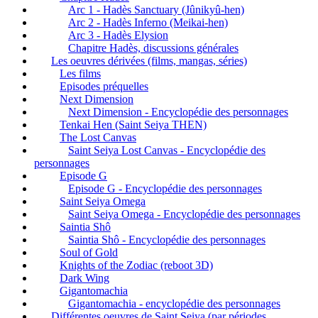
Arc 1 - Hadès Sanctuary (Jûnikyû-hen)
Arc 2 - Hadès Inferno (Meikai-hen)
Arc 3 - Hadès Elysion
Chapitre Hadès, discussions générales
Les oeuvres dérivées (films, mangas, séries)
Les films
Episodes préquelles
Next Dimension
Next Dimension - Encyclopédie des personnages
Tenkai Hen (Saint Seiya THEN)
The Lost Canvas
Saint Seiya Lost Canvas - Encyclopédie des
personnages
Episode G
Episode G - Encyclopédie des personnages
Saint Seiya Omega
Saint Seiya Omega - Encyclopédie des personnages
Saintia Shô
Saintia Shô - Encyclopédie des personnages
Soul of Gold
Knights of the Zodiac (reboot 3D)
Dark Wing
Gigantomachia
Gigantomachia - encyclopédie des personnages
Différentes oeuvres de Saint Seiya (par périodes