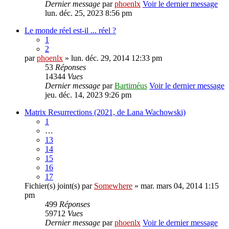
Dernier message
par
phoenlx
Voir le dernier message
lun. déc. 25, 2023 8:56 pm
Le monde réel est-il ... réel ?
1
2
par
phoenlx
» lun. déc. 29, 2014 12:33 pm
53
Réponses
14344
Vues
Dernier message
par
Bartiméus
Voir le dernier message
jeu. déc. 14, 2023 9:26 pm
Matrix Resurrections (2021, de Lana Wachowski)
1
…
13
14
15
16
17
Fichier(s) joint(s)
par
Somewhere
» mar. mars 04, 2014 1:15
pm
499
Réponses
59712
Vues
Dernier message
par
phoenlx
Voir le dernier message