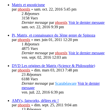
Matrix et gnosticisme
par
phoenlx
» sam. oct. 22, 2016 5:45 pm
2
Réponses
3158
Vues
Dernier message
par
phoenlx
Voir le dernier message
sam. oct. 22, 2016 9:39 pm
Pi, Matrix, et connaissance du 3ème genre de Spinoza
par
phoenlx
» mer. juin 01, 2011 12:20 pm
1
Réponses
4875
Vues
Dernier message
par
phoenlx
Voir le dernier message
ven. sept. 02, 2016 12:03 am
DVD Les origines de Matrix (Science & Philosophie)
par
phoenlx
» dim. mars 03, 2013 7:48 pm
23
Réponses
6188
Vues
Dernier message
par
Scarabéaware
Voir le dernier
message
ven. juil. 22, 2016 6:39 pm
AMVs, fanworks, délires etc !
par
phoenlx
» dim. sept. 25, 2011 9:04 am
13
Réponses