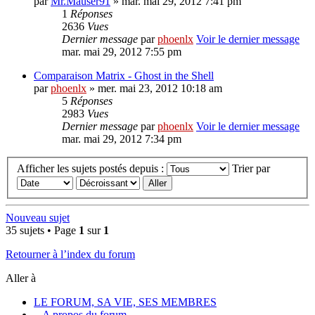
par
Mr.Mauser91
» mar. mai 29, 2012 7:41 pm
1
Réponses
2636
Vues
Dernier message
par
phoenlx
Voir le dernier message
mar. mai 29, 2012 7:55 pm
Comparaison Matrix - Ghost in the Shell
par
phoenlx
» mer. mai 23, 2012 10:18 am
5
Réponses
2983
Vues
Dernier message
par
phoenlx
Voir le dernier message
mar. mai 29, 2012 7:34 pm
Afficher les sujets postés depuis :
Trier par
Nouveau sujet
35 sujets • Page
1
sur
1
Retourner à l’index du forum
Aller à
LE FORUM, SA VIE, SES MEMBRES
A propos du forum