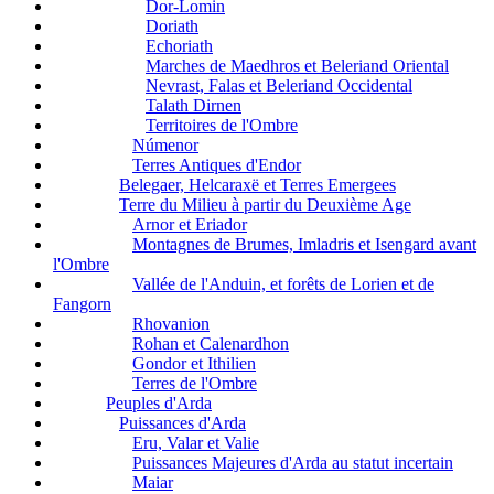
Dor-Lomin
Doriath
Echoriath
Marches de Maedhros et Beleriand Oriental
Nevrast, Falas et Beleriand Occidental
Talath Dirnen
Territoires de l'Ombre
Númenor
Terres Antiques d'Endor
Belegaer, Helcaraxë et Terres Emergees
Terre du Milieu à partir du Deuxième Age
Arnor et Eriador
Montagnes de Brumes, Imladris et Isengard avant
l'Ombre
Vallée de l'Anduin, et forêts de Lorien et de
Fangorn
Rhovanion
Rohan et Calenardhon
Gondor et Ithilien
Terres de l'Ombre
Peuples d'Arda
Puissances d'Arda
Eru, Valar et Valie
Puissances Majeures d'Arda au statut incertain
Maiar