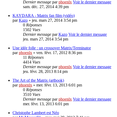
Dernier message
par
phoenlx
Voir le dernier message
sam. déc. 27, 2014 4:39 pm
KAYDARA - Matrix fan film (vidéo)
par
Kazo
» jeu. mars 27, 2014 3:54 pm
0
Réponses
1502
Vues
Dernier message
par
Kazo
Voir le dernier message
jeu. mars 27, 2014 3:54 pm
Une idée folle : un crossover Matrix/Terminator
par
phoenlx
» ven. févr. 17, 2012 8:36 pm
11
Réponses
4414
Vues
Dernier message
par
phoenlx
Voir le dernier message
jeu. févr. 28, 2013 8:14 pm
The Art of the Matrix (artbook)
par
phoenlx
» mer. févr. 13, 2013 6:01 pm
0
Réponses
3510
Vues
Dernier message
par
phoenlx
Voir le dernier message
mer. févr. 13, 2013 6:01 pm
Christophe Lambert est Néo