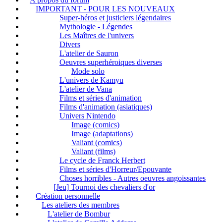
IMPORTANT - POUR LES NOUVEAUX
Super-héros et justiciers légendaires
Mythologie - Légendes
Les Maîtres de l'univers
Divers
L'atelier de Sauron
Oeuvres superhéroiques diverses
Mode solo
L'univers de Kamyu
L'atelier de Vana
Films et séries d'animation
Films d'animation (asiatiques)
Univers Nintendo
Image (comics)
Image (adaptations)
Valiant (comics)
Valiant (films)
Le cycle de Franck Herbert
Films et séries d'Horreur/Epouvante
Choses horribles - Autres oeuvres angoissantes
[Jeu] Tournoi des chevaliers d'or
Création personnelle
Les ateliers des membres
L'atelier de Bombur