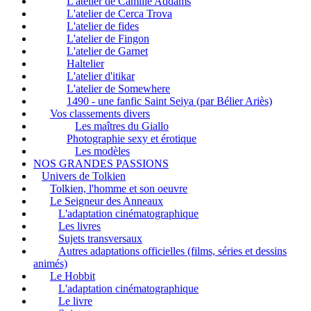
L'atelier de Camille Addams
L'atelier de Cerca Trova
L'atelier de fides
L'atelier de Fingon
L'atelier de Garnet
Haltelier
L'atelier d'itikar
L'atelier de Somewhere
1490 - une fanfic Saint Seiya (par Bélier Ariès)
Vos classements divers
Les maîtres du Giallo
Photographie sexy et érotique
Les modèles
NOS GRANDES PASSIONS
Univers de Tolkien
Tolkien, l'homme et son oeuvre
Le Seigneur des Anneaux
L'adaptation cinématographique
Les livres
Sujets transversaux
Autres adaptations officielles (films, séries et dessins
animés)
Le Hobbit
L'adaptation cinématographique
Le livre