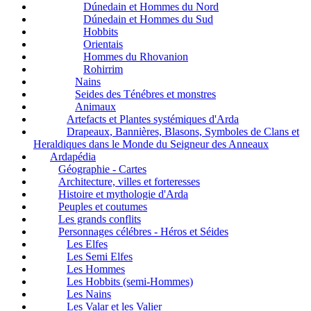
Dúnedain et Hommes du Nord
Dúnedain et Hommes du Sud
Hobbits
Orientais
Hommes du Rhovanion
Rohirrim
Nains
Seides des Ténébres et monstres
Animaux
Artefacts et Plantes systémiques d'Arda
Drapeaux, Bannières, Blasons, Symboles de Clans et
Heraldiques dans le Monde du Seigneur des Anneaux
Ardapédia
Géographie - Cartes
Architecture, villes et forteresses
Histoire et mythologie d'Arda
Peuples et coutumes
Les grands conflits
Personnages célébres - Héros et Séides
Les Elfes
Les Semi Elfes
Les Hommes
Les Hobbits (semi-Hommes)
Les Nains
Les Valar et les Valier