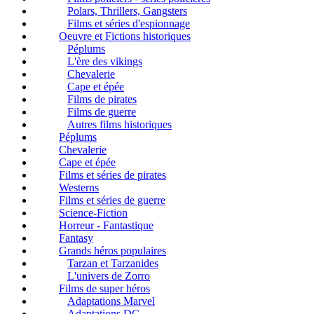
Polars, Thrillers, Gangsters
Films et séries d'espionnage
Oeuvre et Fictions historiques
Péplums
L'ère des vikings
Chevalerie
Cape et épée
Films de pirates
Films de guerre
Autres films historiques
Péplums
Chevalerie
Cape et épée
Films et séries de pirates
Westerns
Films et séries de guerre
Science-Fiction
Horreur - Fantastique
Fantasy
Grands héros populaires
Tarzan et Tarzanides
L'univers de Zorro
Films de super héros
Adaptations Marvel
Adaptations DC