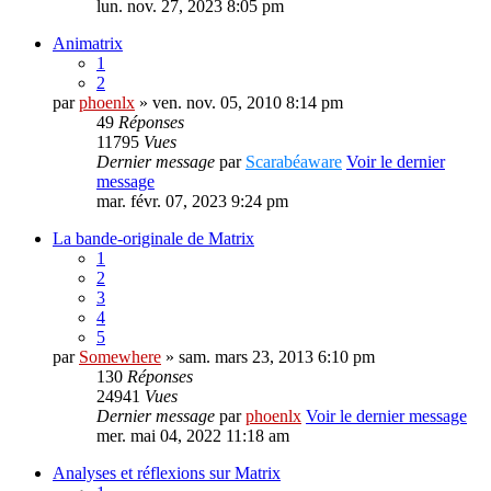
lun. nov. 27, 2023 8:05 pm
Animatrix
1
2
par
phoenlx
» ven. nov. 05, 2010 8:14 pm
49
Réponses
11795
Vues
Dernier message
par
Scarabéaware
Voir le dernier
message
mar. févr. 07, 2023 9:24 pm
La bande-originale de Matrix
1
2
3
4
5
par
Somewhere
» sam. mars 23, 2013 6:10 pm
130
Réponses
24941
Vues
Dernier message
par
phoenlx
Voir le dernier message
mer. mai 04, 2022 11:18 am
Analyses et réflexions sur Matrix