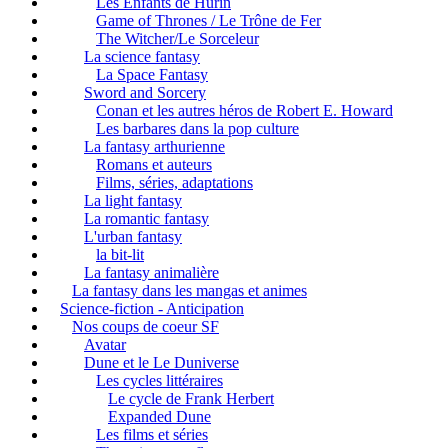
Les Enfants de Húrin
Game of Thrones / Le Trône de Fer
The Witcher/Le Sorceleur
La science fantasy
La Space Fantasy
Sword and Sorcery
Conan et les autres héros de Robert E. Howard
Les barbares dans la pop culture
La fantasy arthurienne
Romans et auteurs
Films, séries, adaptations
La light fantasy
La romantic fantasy
L'urban fantasy
la bit-lit
La fantasy animalière
La fantasy dans les mangas et animes
Science-fiction - Anticipation
Nos coups de coeur SF
Avatar
Dune et le Le Duniverse
Les cycles littéraires
Le cycle de Frank Herbert
Expanded Dune
Les films et séries