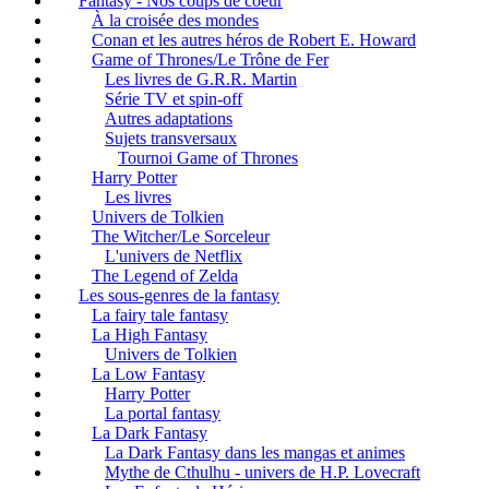
Fantasy - Nos coups de coeur
À la croisée des mondes
Conan et les autres héros de Robert E. Howard
Game of Thrones/Le Trône de Fer
Les livres de G.R.R. Martin
Série TV et spin-off
Autres adaptations
Sujets transversaux
Tournoi Game of Thrones
Harry Potter
Les livres
Univers de Tolkien
The Witcher/Le Sorceleur
L'univers de Netflix
The Legend of Zelda
Les sous-genres de la fantasy
La fairy tale fantasy
La High Fantasy
Univers de Tolkien
La Low Fantasy
Harry Potter
La portal fantasy
La Dark Fantasy
La Dark Fantasy dans les mangas et animes
Mythe de Cthulhu - univers de H.P. Lovecraft