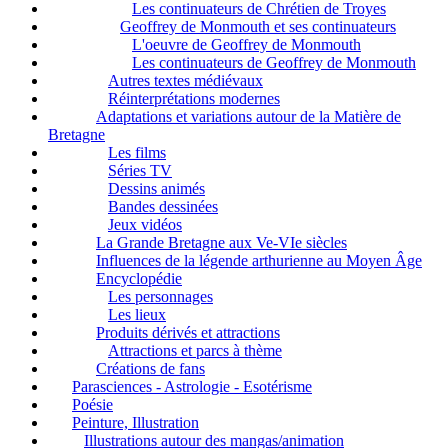
Les continuateurs de Chrétien de Troyes
Geoffrey de Monmouth et ses continuateurs
L'oeuvre de Geoffrey de Monmouth
Les continuateurs de Geoffrey de Monmouth
Autres textes médiévaux
Réinterprétations modernes
Adaptations et variations autour de la Matière de
Bretagne
Les films
Séries TV
Dessins animés
Bandes dessinées
Jeux vidéos
La Grande Bretagne aux Ve-VIe siècles
Influences de la légende arthurienne au Moyen Âge
Encyclopédie
Les personnages
Les lieux
Produits dérivés et attractions
Attractions et parcs à thème
Créations de fans
Parasciences - Astrologie - Esotérisme
Poésie
Peinture, Illustration
Illustrations autour des mangas/animation