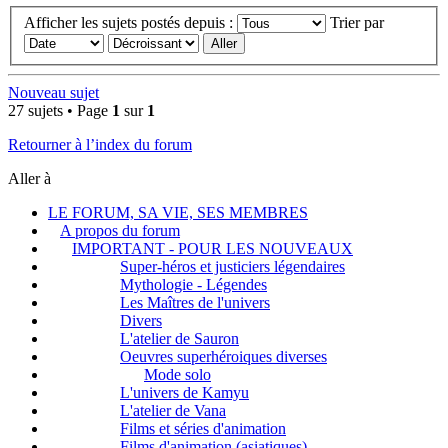
Afficher les sujets postés depuis :
Trier par
Nouveau sujet
27 sujets • Page
1
sur
1
Retourner à l’index du forum
Aller à
LE FORUM, SA VIE, SES MEMBRES
A propos du forum
IMPORTANT - POUR LES NOUVEAUX
Super-héros et justiciers légendaires
Mythologie - Légendes
Les Maîtres de l'univers
Divers
L'atelier de Sauron
Oeuvres superhéroiques diverses
Mode solo
L'univers de Kamyu
L'atelier de Vana
Films et séries d'animation
Films d'animation (asiatiques)