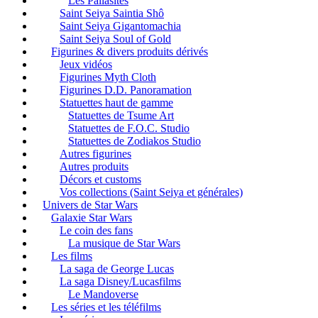
Les Pallasites
Saint Seiya Saintia Shô
Saint Seiya Gigantomachia
Saint Seiya Soul of Gold
Figurines & divers produits dérivés
Jeux vidéos
Figurines Myth Cloth
Figurines D.D. Panoramation
Statuettes haut de gamme
Statuettes de Tsume Art
Statuettes de F.O.C. Studio
Statuettes de Zodiakos Studio
Autres figurines
Autres produits
Décors et customs
Vos collections (Saint Seiya et générales)
Univers de Star Wars
Galaxie Star Wars
Le coin des fans
La musique de Star Wars
Les films
La saga de George Lucas
La saga Disney/Lucasfilms
Le Mandoverse
Les séries et les téléfilms