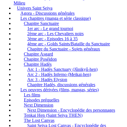
Milieu
Univers Saint Seiya
Agora - Discussions générales
Les chapitres (manga et série classique)
Chapitre Sanctuaire
1er arc - Le grand tournoi
2ème arc - Les Chevaliers noirs
3ème arc - Episodes 16 à 35
4ème arc - Golds Saints/Bataille du Sanctuaire
Chapitre du Sanctuaire - Sujets généraux
Chapitre Asgard
Chapitre Poséidon
Chapitre Hadès
Arc 1 - Hadès Sanctuary (Jûnikyû-hen)
Arc 2 - Hadès Inferno (Meikai-hen)
Arc 3 - Hadès Elysion
Chapitre Hadès, discussions générales
Les oeuvres dérivées (films, mangas, séries)
Les films
Episodes préquelles
Next Dimension
Next Dimension - Encyclopédie des personnages
Tenkai Hen (Saint Seiya THEN)
The Lost Canvas
Saint Seiya Lost Canvas - Encyclopédie des