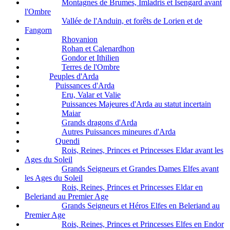
Montagnes de Brumes, Imladris et Isengard avant
l'Ombre
Vallée de l'Anduin, et forêts de Lorien et de
Fangorn
Rhovanion
Rohan et Calenardhon
Gondor et Ithilien
Terres de l'Ombre
Peuples d'Arda
Puissances d'Arda
Eru, Valar et Valie
Puissances Majeures d'Arda au statut incertain
Maiar
Grands dragons d'Arda
Autres Puissances mineures d'Arda
Quendi
Rois, Reines, Princes et Princesses Eldar avant les
Ages du Soleil
Grands Seigneurs et Grandes Dames Elfes avant
les Ages du Soleil
Rois, Reines, Princes et Princesses Eldar en
Beleriand au Premier Age
Grands Seigneurs et Héros Elfes en Beleriand au
Premier Age
Rois, Reines, Princes et Princesses Elfes en Endor