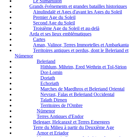
Le Silmarillion
Grands événements et grandes batailles historiques
Ainulindalë et Ages d'avant les Ages du Soleil
Premier Age du Soleil
Second Age du Soleil
Troisième Age du Soleil et au-delà
Arda et ses lieux emblématiques
Cartes
Aman, Valinor, Terres Immortelles et Ambarkanta
Territoires antiques et perdus, dont le Beleriand et
Númenor
Beleriand
Hithlum, Mihrim, Ered Wethrin et Tol-Sirion
Dor-Lomin
Doriath
Echoriath
Marches de Maedhros et Beleriand Oriental
Nevrast, Falas et Beleriand Occidental
Talath Dirnen
Territoires de l'Ombre
Númenor
Terres Antiques d'Endor
Belegaer, Helcaraxë et Terres Emergees
Terre du Milieu à partir du Deuxième Age
Arnor et Eriador