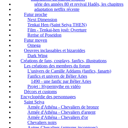
série des années 80 et revival Hadès, les chapitres
adaptation netflix récente
Futur proche
Next Dimension
Tenkai Hen (Saint Seiya THEN)
Film - Tenkai-hen josō: Overture
Rerise of Poseidon
Futur moyen
Omega
Oeuvres inclassables et bizaroïdes
Dark Wing
Créations de fans, cosplays, fanfics, illustrations
Les créations des membres du forum
L'univers de Camille Addams (fanfics, fanarts)
Fanfics et univers de Bélier Aries
1490 - une fanfic par Bélier Aries
Projet : Hypermythe en vidéo
Décors et customs
Encyclopédie des personnages
Saint Seiya
Armée d'Athéna - Chevaliers de bronze
Armée d'Athéna - Chevaliers d'argent
Armée d'Athéna - Chevaliers d'or
Chevaliers noirs
Autres Chevaliers (armures inconnues)