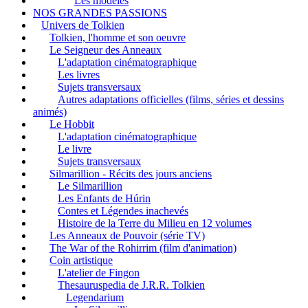
Les modèles
NOS GRANDES PASSIONS
Univers de Tolkien
Tolkien, l'homme et son oeuvre
Le Seigneur des Anneaux
L'adaptation cinématographique
Les livres
Sujets transversaux
Autres adaptations officielles (films, séries et dessins
animés)
Le Hobbit
L'adaptation cinématographique
Le livre
Sujets transversaux
Silmarillion - Récits des jours anciens
Le Silmarillion
Les Enfants de Húrin
Contes et Légendes inachevés
Histoire de la Terre du Milieu en 12 volumes
Les Anneaux de Pouvoir (série TV)
The War of the Rohirrim (film d'animation)
Coin artistique
L'atelier de Fingon
Thesauruspedia de J.R.R. Tolkien
Legendarium