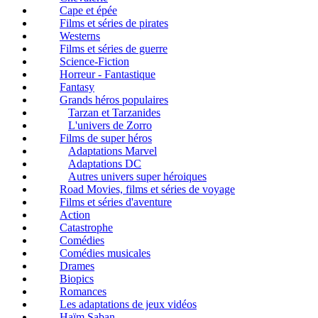
Cape et épée
Films et séries de pirates
Westerns
Films et séries de guerre
Science-Fiction
Horreur - Fantastique
Fantasy
Grands héros populaires
Tarzan et Tarzanides
L'univers de Zorro
Films de super héros
Adaptations Marvel
Adaptations DC
Autres univers super héroiques
Road Movies, films et séries de voyage
Films et séries d'aventure
Action
Catastrophe
Comédies
Comédies musicales
Drames
Biopics
Romances
Les adaptations de jeux vidéos
Haïm Saban