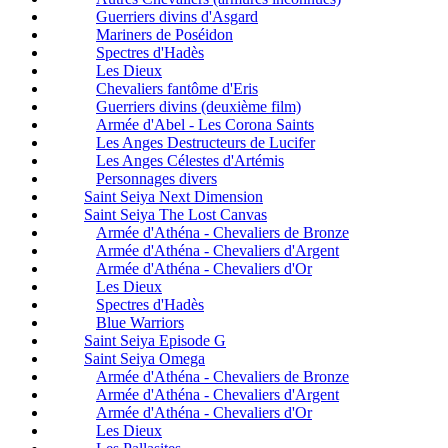
Guerriers divins d'Asgard
Mariners de Poséidon
Spectres d'Hadès
Les Dieux
Chevaliers fantôme d'Eris
Guerriers divins (deuxième film)
Armée d'Abel - Les Corona Saints
Les Anges Destructeurs de Lucifer
Les Anges Célestes d'Artémis
Personnages divers
Saint Seiya Next Dimension
Saint Seiya The Lost Canvas
Armée d'Athéna - Chevaliers de Bronze
Armée d'Athéna - Chevaliers d'Argent
Armée d'Athéna - Chevaliers d'Or
Les Dieux
Spectres d'Hadès
Blue Warriors
Saint Seiya Episode G
Saint Seiya Omega
Armée d'Athéna - Chevaliers de Bronze
Armée d'Athéna - Chevaliers d'Argent
Armée d'Athéna - Chevaliers d'Or
Les Dieux