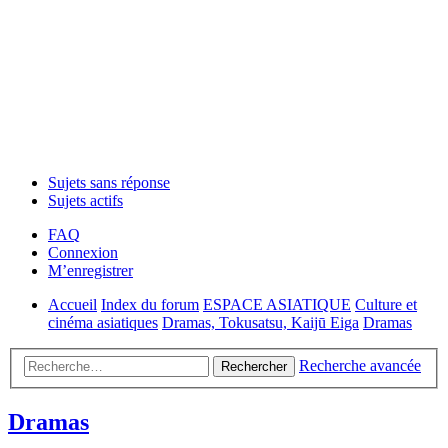
Sujets sans réponse
Sujets actifs
FAQ
Connexion
M’enregistrer
Accueil
Index du forum
ESPACE ASIATIQUE
Culture et
cinéma asiatiques
Dramas, Tokusatsu, Kaijū Eiga
Dramas
Recherche avancée
Rechercher
Dramas