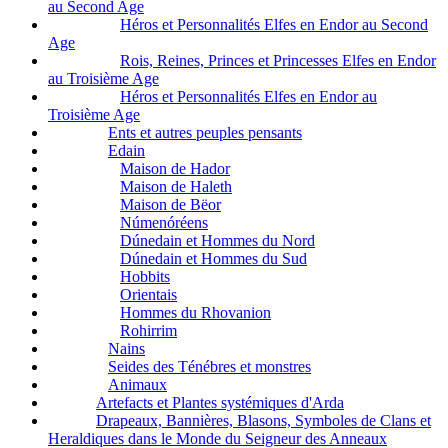
au Second Age
Héros et Personnalités Elfes en Endor au Second
Age
Rois, Reines, Princes et Princesses Elfes en Endor
au Troisième Age
Héros et Personnalités Elfes en Endor au
Troisième Age
Ents et autres peuples pensants
Edain
Maison de Hador
Maison de Haleth
Maison de Bëor
Númenóréens
Dúnedain et Hommes du Nord
Dúnedain et Hommes du Sud
Hobbits
Orientais
Hommes du Rhovanion
Rohirrim
Nains
Seides des Ténébres et monstres
Animaux
Artefacts et Plantes systémiques d'Arda
Drapeaux, Bannières, Blasons, Symboles de Clans et
Heraldiques dans le Monde du Seigneur des Anneaux