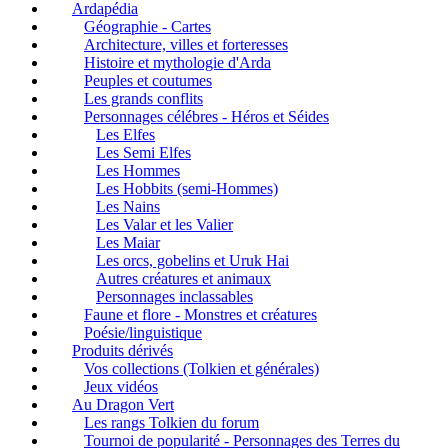
Ardapédia
Géographie - Cartes
Architecture, villes et forteresses
Histoire et mythologie d'Arda
Peuples et coutumes
Les grands conflits
Personnages célébres - Héros et Séides
Les Elfes
Les Semi Elfes
Les Hommes
Les Hobbits (semi-Hommes)
Les Nains
Les Valar et les Valier
Les Maiar
Les orcs, gobelins et Uruk Hai
Autres créatures et animaux
Personnages inclassables
Faune et flore - Monstres et créatures
Poésie/linguistique
Produits dérivés
Vos collections (Tolkien et générales)
Jeux vidéos
Au Dragon Vert
Les rangs Tolkien du forum
Tournoi de popularité - Personnages des Terres du