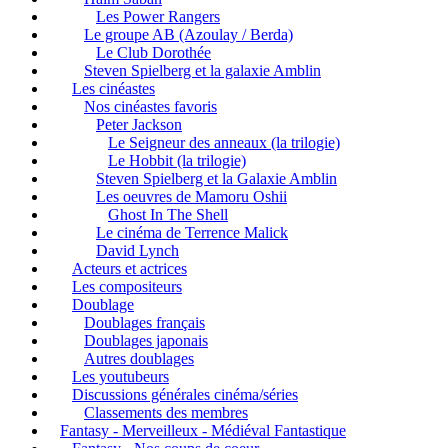
Les Power Rangers
Le groupe AB (Azoulay / Berda)
Le Club Dorothée
Steven Spielberg et la galaxie Amblin
Les cinéastes
Nos cinéastes favoris
Peter Jackson
Le Seigneur des anneaux (la trilogie)
Le Hobbit (la trilogie)
Steven Spielberg et la Galaxie Amblin
Les oeuvres de Mamoru Oshii
Ghost In The Shell
Le cinéma de Terrence Malick
David Lynch
Acteurs et actrices
Les compositeurs
Doublage
Doublages français
Doublages japonais
Autres doublages
Les youtubeurs
Discussions générales cinéma/séries
Classements des membres
Fantasy - Merveilleux - Médiéval Fantastique