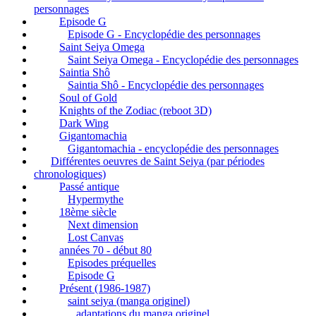
personnages
Episode G
Episode G - Encyclopédie des personnages
Saint Seiya Omega
Saint Seiya Omega - Encyclopédie des personnages
Saintia Shô
Saintia Shô - Encyclopédie des personnages
Soul of Gold
Knights of the Zodiac (reboot 3D)
Dark Wing
Gigantomachia
Gigantomachia - encyclopédie des personnages
Différentes oeuvres de Saint Seiya (par périodes
chronologiques)
Passé antique
Hypermythe
18ème siècle
Next dimension
Lost Canvas
années 70 - début 80
Episodes préquelles
Episode G
Présent (1986-1987)
saint seiya (manga originel)
adaptations du manga originel