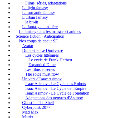
Films, séries, adaptations
La light fantasy
La romantic fantasy
L'urban fantasy
la bit-lit
La fantasy animalière
La fantasy dans les mangas et animes
Science-fiction - Anticipation
Nos coups de coeur SF
Avatar
Dune et le Le Duniverse
Les cycles littéraires
Le cycle de Frank Herbert
Expanded Dune
Les films et séries
The spice must flow
Univers d'Isaac Asimov
Isaac Asimov - Le Cycle des Robots
Isaac Asimov - Le Cycle de l'Empire
Isaac Asimov - Le Cycle de Fondation
Adaptations des oeuvres d'Asimov
Ghost In The Shell
Cyberpunk 2077
Mad Max
Matrix