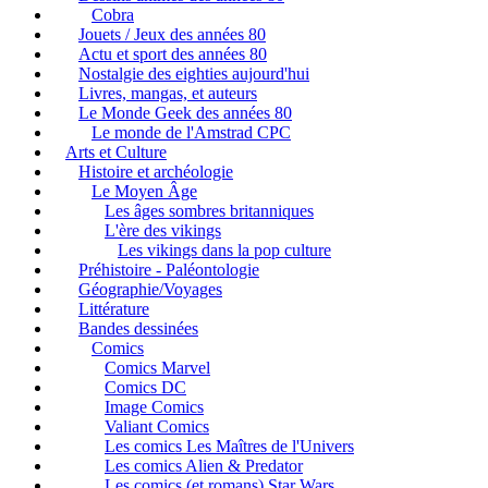
Cobra
Jouets / Jeux des années 80
Actu et sport des années 80
Nostalgie des eighties aujourd'hui
Livres, mangas, et auteurs
Le Monde Geek des années 80
Le monde de l'Amstrad CPC
Arts et Culture
Histoire et archéologie
Le Moyen Âge
Les âges sombres britanniques
L'ère des vikings
Les vikings dans la pop culture
Préhistoire - Paléontologie
Géographie/Voyages
Littérature
Bandes dessinées
Comics
Comics Marvel
Comics DC
Image Comics
Valiant Comics
Les comics Les Maîtres de l'Univers
Les comics Alien & Predator
Les comics (et romans) Star Wars