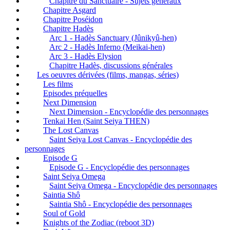
Chapitre du Sanctuaire - Sujets généraux
Chapitre Asgard
Chapitre Poséidon
Chapitre Hadès
Arc 1 - Hadès Sanctuary (Jûnikyû-hen)
Arc 2 - Hadès Inferno (Meikai-hen)
Arc 3 - Hadès Elysion
Chapitre Hadès, discussions générales
Les oeuvres dérivées (films, mangas, séries)
Les films
Episodes préquelles
Next Dimension
Next Dimension - Encyclopédie des personnages
Tenkai Hen (Saint Seiya THEN)
The Lost Canvas
Saint Seiya Lost Canvas - Encyclopédie des
personnages
Episode G
Episode G - Encyclopédie des personnages
Saint Seiya Omega
Saint Seiya Omega - Encyclopédie des personnages
Saintia Shô
Saintia Shô - Encyclopédie des personnages
Soul of Gold
Knights of the Zodiac (reboot 3D)