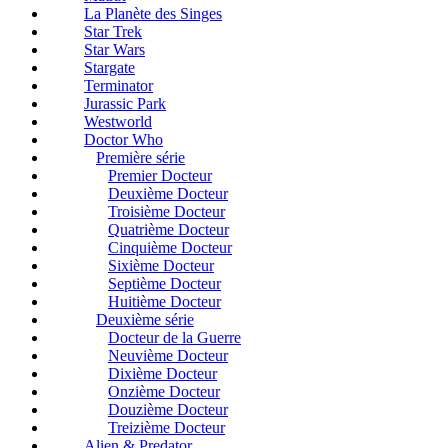
La Planète des Singes
Star Trek
Star Wars
Stargate
Terminator
Jurassic Park
Westworld
Doctor Who
Première série
Premier Docteur
Deuxième Docteur
Troisième Docteur
Quatrième Docteur
Cinquième Docteur
Sixième Docteur
Septième Docteur
Huitième Docteur
Deuxième série
Docteur de la Guerre
Neuvième Docteur
Dixième Docteur
Onzième Docteur
Douzième Docteur
Treizième Docteur
Alien & Predator