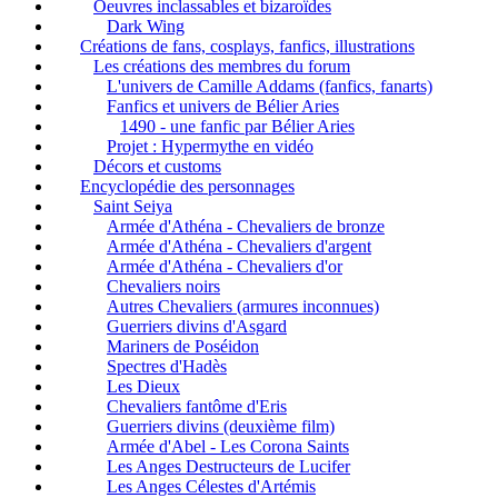
Oeuvres inclassables et bizaroïdes
Dark Wing
Créations de fans, cosplays, fanfics, illustrations
Les créations des membres du forum
L'univers de Camille Addams (fanfics, fanarts)
Fanfics et univers de Bélier Aries
1490 - une fanfic par Bélier Aries
Projet : Hypermythe en vidéo
Décors et customs
Encyclopédie des personnages
Saint Seiya
Armée d'Athéna - Chevaliers de bronze
Armée d'Athéna - Chevaliers d'argent
Armée d'Athéna - Chevaliers d'or
Chevaliers noirs
Autres Chevaliers (armures inconnues)
Guerriers divins d'Asgard
Mariners de Poséidon
Spectres d'Hadès
Les Dieux
Chevaliers fantôme d'Eris
Guerriers divins (deuxième film)
Armée d'Abel - Les Corona Saints
Les Anges Destructeurs de Lucifer
Les Anges Célestes d'Artémis