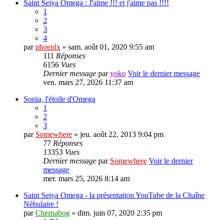
Saint Seiya Omega : J'aime !!! et j'aime pas !!!!
1
2
3
4
par
phoenlx
» sam. août 01, 2020 9:55 am
111
Réponses
6156
Vues
Dernier message
par
yoko
Voir le dernier message
ven. mars 27, 2026 11:37 am
Sonia, l'étoile d'Omega
1
2
3
par
Somewhere
» jeu. août 22, 2013 9:04 pm
77
Réponses
13353
Vues
Dernier message
par
Somewhere
Voir le dernier
message
mer. mars 25, 2026 8:14 am
Saint Seiya Omega - la présentation YouTube de la Chaîne
Nébulaire !
par
Chernabog
» dim. juin 07, 2020 2:35 pm