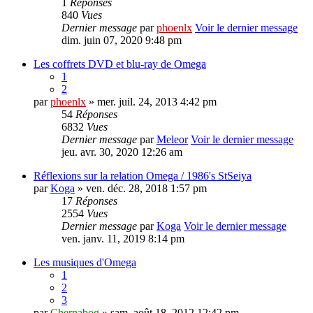
1
Réponses
840
Vues
Dernier message
par
phoenlx
Voir le dernier message
dim. juin 07, 2020 9:48 pm
Les coffrets DVD et blu-ray de Omega
1
2
par
phoenlx
» mer. juil. 24, 2013 4:42 pm
54
Réponses
6832
Vues
Dernier message
par
Meleor
Voir le dernier message
jeu. avr. 30, 2020 12:26 am
Réflexions sur la relation Omega / 1986's StSeiya
par
Koga
» ven. déc. 28, 2018 1:57 pm
17
Réponses
2554
Vues
Dernier message
par
Koga
Voir le dernier message
ven. janv. 11, 2019 8:14 pm
Les musiques d'Omega
1
2
3
par
Chernabog
» sam. août 18, 2012 12:42 pm