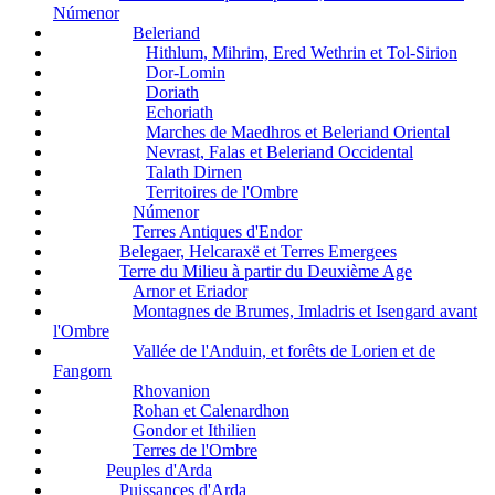
Númenor
Beleriand
Hithlum, Mihrim, Ered Wethrin et Tol-Sirion
Dor-Lomin
Doriath
Echoriath
Marches de Maedhros et Beleriand Oriental
Nevrast, Falas et Beleriand Occidental
Talath Dirnen
Territoires de l'Ombre
Númenor
Terres Antiques d'Endor
Belegaer, Helcaraxë et Terres Emergees
Terre du Milieu à partir du Deuxième Age
Arnor et Eriador
Montagnes de Brumes, Imladris et Isengard avant
l'Ombre
Vallée de l'Anduin, et forêts de Lorien et de
Fangorn
Rhovanion
Rohan et Calenardhon
Gondor et Ithilien
Terres de l'Ombre
Peuples d'Arda
Puissances d'Arda