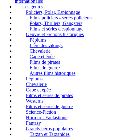
internationales
Les genres
Policiers, Polar, Espionnage
Films policiers - séries policières
Polars, Thrillers, Gangsters
Films et séries d'espionnage
Oeuvre et Fictions historiques
Péplums
L'ère des vikings
Chevalerie
Cape et épée
Films de pirates
Films de guerre
Autres films historiques
Péplums
Chevalerie
Cape et épée
Films et séries de pirates
Westerns
Films et séries de guerre
Science-Fiction
Horreur - Fantastique
Fantasy
Grands héros populaires
Tarzan et Tarzanides