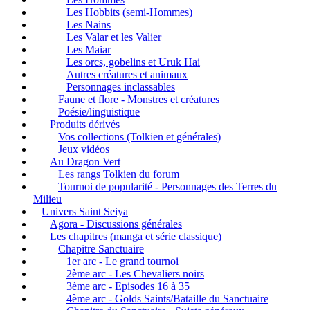
Les Hobbits (semi-Hommes)
Les Nains
Les Valar et les Valier
Les Maiar
Les orcs, gobelins et Uruk Hai
Autres créatures et animaux
Personnages inclassables
Faune et flore - Monstres et créatures
Poésie/linguistique
Produits dérivés
Vos collections (Tolkien et générales)
Jeux vidéos
Au Dragon Vert
Les rangs Tolkien du forum
Tournoi de popularité - Personnages des Terres du
Milieu
Univers Saint Seiya
Agora - Discussions générales
Les chapitres (manga et série classique)
Chapitre Sanctuaire
1er arc - Le grand tournoi
2ème arc - Les Chevaliers noirs
3ème arc - Episodes 16 à 35
4ème arc - Golds Saints/Bataille du Sanctuaire