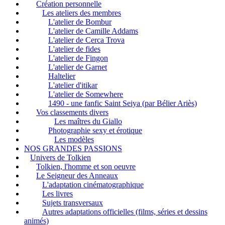
Création personnelle
Les ateliers des membres
L'atelier de Bombur
L'atelier de Camille Addams
L'atelier de Cerca Trova
L'atelier de fides
L'atelier de Fingon
L'atelier de Garnet
Haltelier
L'atelier d'itikar
L'atelier de Somewhere
1490 - une fanfic Saint Seiya (par Bélier Ariès)
Vos classements divers
Les maîtres du Giallo
Photographie sexy et érotique
Les modèles
NOS GRANDES PASSIONS
Univers de Tolkien
Tolkien, l'homme et son oeuvre
Le Seigneur des Anneaux
L'adaptation cinématographique
Les livres
Sujets transversaux
Autres adaptations officielles (films, séries et dessins
animés)