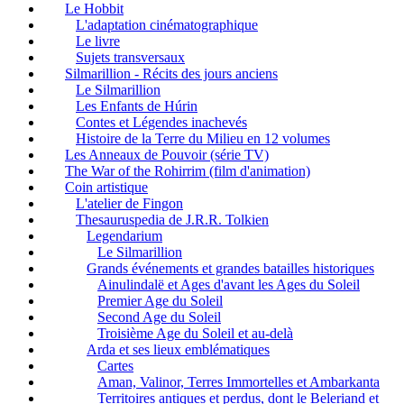
Le Hobbit
L'adaptation cinématographique
Le livre
Sujets transversaux
Silmarillion - Récits des jours anciens
Le Silmarillion
Les Enfants de Húrin
Contes et Légendes inachevés
Histoire de la Terre du Milieu en 12 volumes
Les Anneaux de Pouvoir (série TV)
The War of the Rohirrim (film d'animation)
Coin artistique
L'atelier de Fingon
Thesauruspedia de J.R.R. Tolkien
Legendarium
Le Silmarillion
Grands événements et grandes batailles historiques
Ainulindalë et Ages d'avant les Ages du Soleil
Premier Age du Soleil
Second Age du Soleil
Troisième Age du Soleil et au-delà
Arda et ses lieux emblématiques
Cartes
Aman, Valinor, Terres Immortelles et Ambarkanta
Territoires antiques et perdus, dont le Beleriand et