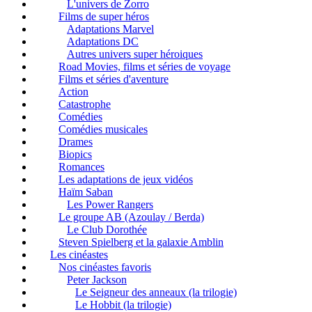
L'univers de Zorro
Films de super héros
Adaptations Marvel
Adaptations DC
Autres univers super héroiques
Road Movies, films et séries de voyage
Films et séries d'aventure
Action
Catastrophe
Comédies
Comédies musicales
Drames
Biopics
Romances
Les adaptations de jeux vidéos
Haïm Saban
Les Power Rangers
Le groupe AB (Azoulay / Berda)
Le Club Dorothée
Steven Spielberg et la galaxie Amblin
Les cinéastes
Nos cinéastes favoris
Peter Jackson
Le Seigneur des anneaux (la trilogie)
Le Hobbit (la trilogie)