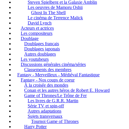
Steven Spielberg et la Galaxie Amblin
Les oeuvres de Mamoru Oshii
Ghost In The Shell
Le cinéma de Terrence Malick
David Lynch
Acteurs et actrices
Les compositeurs
Doublage
Doublages français
Doublages japonais
Autres doublages
Les youtubeurs
Discussions générales cinéma/séries
Classements des membres
Fantasy - Merveilleux - Médiéval Fantastique
Fantasy - Nos coups de coeur
À la croisée des mondes
Conan et les autres héros de Robert E. Howard
Game of Thrones/Le Trône de Fer
Les livres de G.R.R. Martin
Série TV et spin-off
Autres adaptations
Sujets transversaux
Tournoi Game of Thrones
Harry Potter