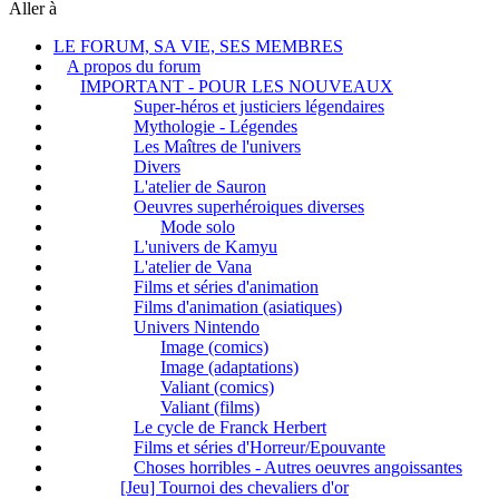
Aller à
LE FORUM, SA VIE, SES MEMBRES
A propos du forum
IMPORTANT - POUR LES NOUVEAUX
Super-héros et justiciers légendaires
Mythologie - Légendes
Les Maîtres de l'univers
Divers
L'atelier de Sauron
Oeuvres superhéroiques diverses
Mode solo
L'univers de Kamyu
L'atelier de Vana
Films et séries d'animation
Films d'animation (asiatiques)
Univers Nintendo
Image (comics)
Image (adaptations)
Valiant (comics)
Valiant (films)
Le cycle de Franck Herbert
Films et séries d'Horreur/Epouvante
Choses horribles - Autres oeuvres angoissantes
[Jeu] Tournoi des chevaliers d'or