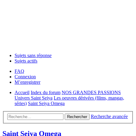
Sujets sans réponse
Sujets actifs
FAQ
Connexion
M’enregistrer
Accueil
Index du forum
NOS GRANDES PASSIONS
Univers Saint Seiya
Les oeuvres dérivées (films, mangas,
séries)
Saint Seiya Omega
Recherche avancée
Rechercher
Saint Seiya Omega