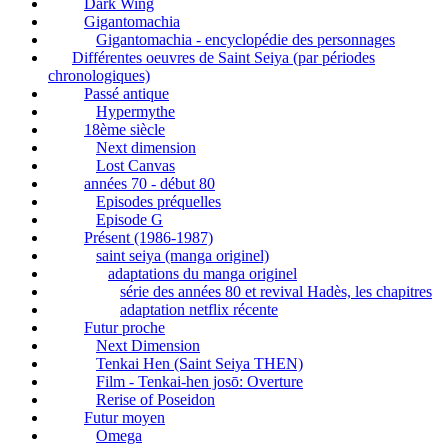
Dark Wing
Gigantomachia
Gigantomachia - encyclopédie des personnages
Différentes oeuvres de Saint Seiya (par périodes
chronologiques)
Passé antique
Hypermythe
18ème siècle
Next dimension
Lost Canvas
années 70 - début 80
Episodes préquelles
Episode G
Présent (1986-1987)
saint seiya (manga originel)
adaptations du manga originel
série des années 80 et revival Hadès, les chapitres
adaptation netflix récente
Futur proche
Next Dimension
Tenkai Hen (Saint Seiya THEN)
Film - Tenkai-hen josō: Overture
Rerise of Poseidon
Futur moyen
Omega