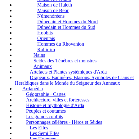
Maison de Haleth
Maison de Bëor
Númenóréens
Dúnedain et Hommes du Nord
Dúnedain et Hommes du Sud
Hobbits
Orientais
Hommes du Rhovanion
Rohirrim
Nains
Seides des Ténébres et monstres
Animaux
Artefacts et Plantes systémiques d'Arda
Drapeaux, Bannières, Blasons, Symboles de Clans et
Heraldiques dans le Monde du Seigneur des Anneaux
Ardapédia
Géographie - Cartes
Architecture, villes et forteresses
Histoire et mythologie d'Arda
Peuples et coutumes
Les grands conflits
Personnages célébres - Héros et Séides
Les Elfes
Les Semi Elfes
Les Hommes