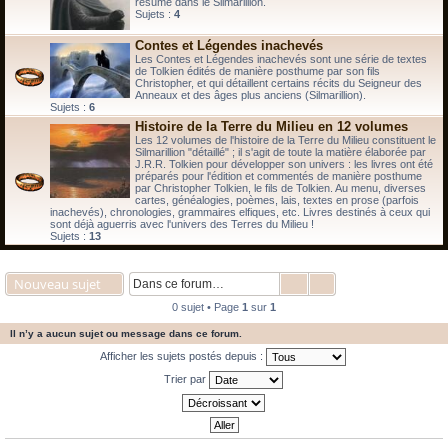
résumé dans le Silmarillion.
Sujets :
4
Contes et Légendes inachevés
Les Contes et Légendes inachevés sont une série de textes
de Tolkien édités de manière posthume par son fils
Christopher, et qui détaillent certains récits du Seigneur des
Anneaux et des âges plus anciens (Silmarillion).
Sujets :
6
Histoire de la Terre du Milieu en 12 volumes
Les 12 volumes de l'histoire de la Terre du Milieu constituent le
Silmarillion "détaillé" ; il s'agit de toute la matière élaborée par
J.R.R. Tolkien pour développer son univers : les livres ont été
préparés pour l'édition et commentés de manière posthume
par Christopher Tolkien, le fils de Tolkien. Au menu, diverses
cartes, généalogies, poèmes, lais, textes en prose (parfois
inachevés), chronologies, grammaires elfiques, etc. Livres destinés à ceux qui
sont déjà aguerris avec l'univers des Terres du Milieu !
Sujets :
13
Nouveau sujet
0 sujet • Page
1
sur
1
Il n’y a aucun sujet ou message dans ce forum.
Afficher les sujets postés depuis :
Trier par