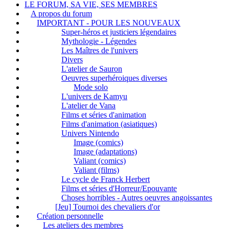
LE FORUM, SA VIE, SES MEMBRES
A propos du forum
IMPORTANT - POUR LES NOUVEAUX
Super-héros et justiciers légendaires
Mythologie - Légendes
Les Maîtres de l'univers
Divers
L'atelier de Sauron
Oeuvres superhéroiques diverses
Mode solo
L'univers de Kamyu
L'atelier de Vana
Films et séries d'animation
Films d'animation (asiatiques)
Univers Nintendo
Image (comics)
Image (adaptations)
Valiant (comics)
Valiant (films)
Le cycle de Franck Herbert
Films et séries d'Horreur/Epouvante
Choses horribles - Autres oeuvres angoissantes
[Jeu] Tournoi des chevaliers d'or
Création personnelle
Les ateliers des membres