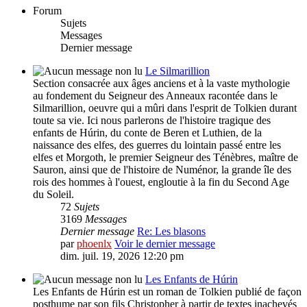
Forum
Sujets
Messages
Dernier message
Le Silmarillion
Section consacrée aux âges anciens et à la vaste mythologie
au fondement du Seigneur des Anneaux racontée dans le
Silmarillion, oeuvre qui a mûri dans l'esprit de Tolkien durant
toute sa vie. Ici nous parlerons de l'histoire tragique des
enfants de Húrin, du conte de Beren et Luthien, de la
naissance des elfes, des guerres du lointain passé entre les
elfes et Morgoth, le premier Seigneur des Ténèbres, maître de
Sauron, ainsi que de l'histoire de Numénor, la grande île des
rois des hommes à l'ouest, engloutie à la fin du Second Age
du Soleil.
72
Sujets
3169
Messages
Dernier message
Re: Les blasons
par
phoenlx
Voir le dernier message
dim. juil. 19, 2026 12:20 pm
Les Enfants de Húrin
Les Enfants de Húrin est un roman de Tolkien publié de façon
posthume par son fils Christopher à partir de textes inachevés