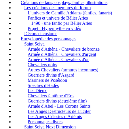
Créations de fans, cosplays, fanfics, illustrations
Les créations des membres du forum
L'univers de Camille Addams (fanfics, fanarts)
Fanfics et univers de Bélier Aries
1490 - une fanfic par Bélier Aries
Projet : Hypermythe en vidéo
Décors et customs
Encyclopédie des personnages
Saint Seiya
Armée d'Athéna - Chevaliers de bronze
Armée d'Athéna - Chevaliers d'argent
Armée d'Athéna - Chevaliers d'or
Chevaliers noirs
Autres Chevaliers (armures inconnues)
Guerriers divins d'Asgard
Mariners de Poséidon
Spectres d'Hadès
Les Dieux
Chevaliers fantôme d'Eris
Guerriers divins (deuxième film)
Armée d'Abel - Les Corona Saints
Les Anges Destructeurs de Lucifer
Les Anges Célestes d'Artémis
Personnages divers
Saint Seiya Next Dimension