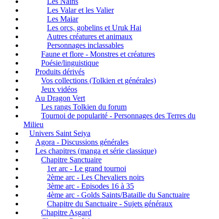
Les Nains
Les Valar et les Valier
Les Maiar
Les orcs, gobelins et Uruk Hai
Autres créatures et animaux
Personnages inclassables
Faune et flore - Monstres et créatures
Poésie/linguistique
Produits dérivés
Vos collections (Tolkien et générales)
Jeux vidéos
Au Dragon Vert
Les rangs Tolkien du forum
Tournoi de popularité - Personnages des Terres du
Milieu
Univers Saint Seiya
Agora - Discussions générales
Les chapitres (manga et série classique)
Chapitre Sanctuaire
1er arc - Le grand tournoi
2ème arc - Les Chevaliers noirs
3ème arc - Episodes 16 à 35
4ème arc - Golds Saints/Bataille du Sanctuaire
Chapitre du Sanctuaire - Sujets généraux
Chapitre Asgard