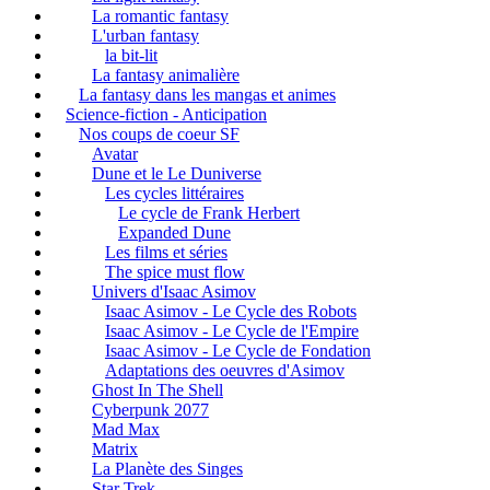
La romantic fantasy
L'urban fantasy
la bit-lit
La fantasy animalière
La fantasy dans les mangas et animes
Science-fiction - Anticipation
Nos coups de coeur SF
Avatar
Dune et le Le Duniverse
Les cycles littéraires
Le cycle de Frank Herbert
Expanded Dune
Les films et séries
The spice must flow
Univers d'Isaac Asimov
Isaac Asimov - Le Cycle des Robots
Isaac Asimov - Le Cycle de l'Empire
Isaac Asimov - Le Cycle de Fondation
Adaptations des oeuvres d'Asimov
Ghost In The Shell
Cyberpunk 2077
Mad Max
Matrix
La Planète des Singes
Star Trek