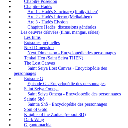
Chapitre Poséidon
Chapitre Hadès
Arc 1 - Hadès Sanctuary (Jûnikyû-hen)
Arc 2 - Hadès Inferno (Meikai-hen)
Arc 3 - Hadès Elysion
Chapitre Hadès, discussions générales
Les oeuvres dérivées (films, mangas, séries)
Les films
Episodes préquelles
Next Dimension
Next Dimension - Encyclopédie des personnages
Tenkai Hen (Saint Seiya THEN)
The Lost Canvas
Saint Seiya Lost Canvas - Encyclopédie des
personnages
Episode G
Episode G - Encyclopédie des personnages
Saint Seiya Omega
Saint Seiya Omega - Encyclopédie des personnages
Saintia Shô
Saintia Shô - Encyclopédie des personnages
Soul of Gold
Knights of the Zodiac (reboot 3D)
Dark Wing
Gigantomachia