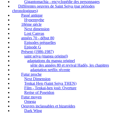
Gigantomachia - encyclopédie des personnages
Différentes oeuvres de Saint Seiya (par périodes
chronologiques)
Passé antique
Hypermythe
18ème siècle
Next dimension
Lost Canvas
années 70 - début 80
Episodes préquelles
Episode G
Présent (1986-1987)
saint seiya (manga originel)
adaptations du manga originel
série des années 80 et revival Hadès, les chapitres
adaptation netflix récente
Futur proche
Next Dimension
Tenkai Hen (Saint Seiya THEN)
Film - Tenkai-hen josō: Overture
Rerise of Poseidon
Futur moyen
Omega
Oeuvres inclassables et bizaroïdes
Dark Wing