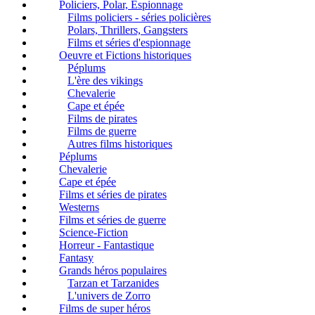
Policiers, Polar, Espionnage
Films policiers - séries policières
Polars, Thrillers, Gangsters
Films et séries d'espionnage
Oeuvre et Fictions historiques
Péplums
L'ère des vikings
Chevalerie
Cape et épée
Films de pirates
Films de guerre
Autres films historiques
Péplums
Chevalerie
Cape et épée
Films et séries de pirates
Westerns
Films et séries de guerre
Science-Fiction
Horreur - Fantastique
Fantasy
Grands héros populaires
Tarzan et Tarzanides
L'univers de Zorro
Films de super héros