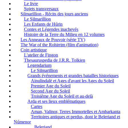
Le livre
Sujets transversaux
Silmarillion - Récits des jours anciens
Le Silmarillion
Les Enfants de Húrin
Contes et Légendes inachevés
Histoire de la Terre du Milieu en 12 volumes
Les Anneaux de Pouvoir (série TV)
The War of the Rohirrim (film d'animation)
Coin artistique
L'atelier de Fingon
Thesauruspedia de J.R.R. Tolkien
Legendarium
Le Silmarillion
Grands événements et grandes batailles historiques
Ainulindalë et Ages d'avant les Ages du Soleil
Premier Age du Soleil
Second Age du Soleil
Troisième Age du Soleil et au-delà
Arda et ses lieux emblématiques
Cartes
Aman, Valinor, Terres Immortelles et Ambarkanta
Territoires antiques et perdus, dont le Beleriand et
Númenor
Beleriand