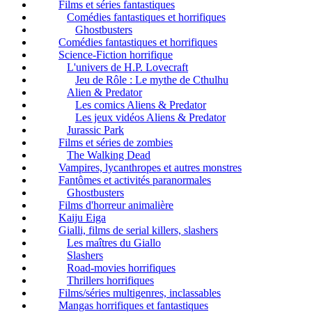
Films et séries fantastiques
Comédies fantastiques et horrifiques
Ghostbusters
Comédies fantastiques et horrifiques
Science-Fiction horrifique
L'univers de H.P. Lovecraft
Jeu de Rôle : Le mythe de Cthulhu
Alien & Predator
Les comics Aliens & Predator
Les jeux vidéos Aliens & Predator
Jurassic Park
Films et séries de zombies
The Walking Dead
Vampires, lycanthropes et autres monstres
Fantômes et activités paranormales
Ghostbusters
Films d'horreur animalière
Kaiju Eiga
Gialli, films de serial killers, slashers
Les maîtres du Giallo
Slashers
Road-movies horrifiques
Thrillers horrifiques
Films/séries multigenres, inclassables
Mangas horrifiques et fantastiques