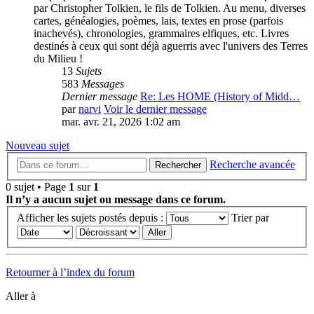
par Christopher Tolkien, le fils de Tolkien. Au menu, diverses
cartes, généalogies, poèmes, lais, textes en prose (parfois
inachevés), chronologies, grammaires elfiques, etc. Livres
destinés à ceux qui sont déjà aguerris avec l'univers des Terres
du Milieu !
13
Sujets
583
Messages
Dernier message
Re: Les HOME (History of Midd…
par
narvi
Voir le dernier message
mar. avr. 21, 2026 1:02 am
Nouveau sujet
Recherche avancée
Rechercher
0 sujet • Page
1
sur
1
Il n’y a aucun sujet ou message dans ce forum.
Afficher les sujets postés depuis :
Trier par
Retourner à l’index du forum
Aller à