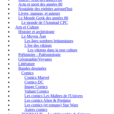
Actu et sport des années 80
Nostalgie des eighties aujourd'hui
Livres, mangas, et auteurs
Le Monde Geek des années 80
Le monde de l'Amstrad CPC
Arts et Culture
Histoire et archéologie
Le Moyen Âge
Les âges sombres britanniques
L'ère des vikings
Les vikings dans la pop culture
Préhistoire - Paléontologie
Géographie/Voyages
Littérature
Bandes dessinées
Comics
Comics Marvel
Comics DC
Image Comics
Valiant Comics
Les comics Les Maîtres de l'Univers
Les comics Alien & Predator
Les comics (et romans) Star Wars
Autres comics