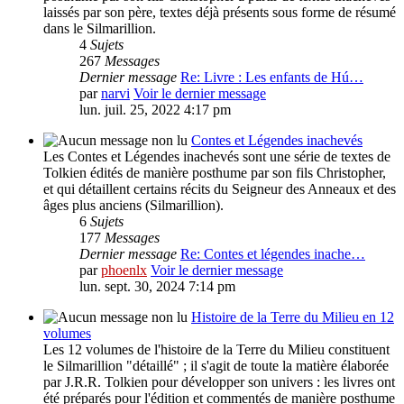
laissés par son père, textes déjà présents sous forme de résumé
dans le Silmarillion.
4
Sujets
267
Messages
Dernier message
Re: Livre : Les enfants de Hú…
par
narvi
Voir le dernier message
lun. juil. 25, 2022 4:17 pm
Contes et Légendes inachevés
Les Contes et Légendes inachevés sont une série de textes de
Tolkien édités de manière posthume par son fils Christopher,
et qui détaillent certains récits du Seigneur des Anneaux et des
âges plus anciens (Silmarillion).
6
Sujets
177
Messages
Dernier message
Re: Contes et légendes inache…
par
phoenlx
Voir le dernier message
lun. sept. 30, 2024 7:14 pm
Histoire de la Terre du Milieu en 12
volumes
Les 12 volumes de l'histoire de la Terre du Milieu constituent
le Silmarillion "détaillé" ; il s'agit de toute la matière élaborée
par J.R.R. Tolkien pour développer son univers : les livres ont
été préparés pour l'édition et commentés de manière posthume