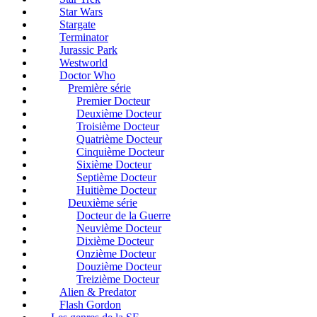
Star Wars
Stargate
Terminator
Jurassic Park
Westworld
Doctor Who
Première série
Premier Docteur
Deuxième Docteur
Troisième Docteur
Quatrième Docteur
Cinquième Docteur
Sixième Docteur
Septième Docteur
Huitième Docteur
Deuxième série
Docteur de la Guerre
Neuvième Docteur
Dixième Docteur
Onzième Docteur
Douzième Docteur
Treizième Docteur
Alien & Predator
Flash Gordon