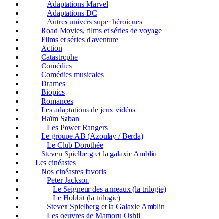
Adaptations Marvel
Adaptations DC
Autres univers super héroiques
Road Movies, films et séries de voyage
Films et séries d'aventure
Action
Catastrophe
Comédies
Comédies musicales
Drames
Biopics
Romances
Les adaptations de jeux vidéos
Haïm Saban
Les Power Rangers
Le groupe AB (Azoulay / Berda)
Le Club Dorothée
Steven Spielberg et la galaxie Amblin
Les cinéastes
Nos cinéastes favoris
Peter Jackson
Le Seigneur des anneaux (la trilogie)
Le Hobbit (la trilogie)
Steven Spielberg et la Galaxie Amblin
Les oeuvres de Mamoru Oshii