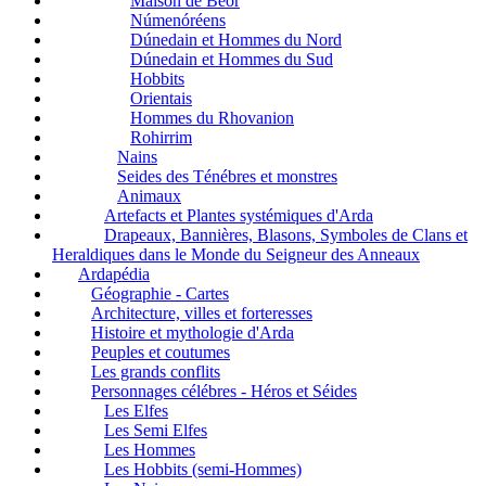
Maison de Bëor
Númenóréens
Dúnedain et Hommes du Nord
Dúnedain et Hommes du Sud
Hobbits
Orientais
Hommes du Rhovanion
Rohirrim
Nains
Seides des Ténébres et monstres
Animaux
Artefacts et Plantes systémiques d'Arda
Drapeaux, Bannières, Blasons, Symboles de Clans et
Heraldiques dans le Monde du Seigneur des Anneaux
Ardapédia
Géographie - Cartes
Architecture, villes et forteresses
Histoire et mythologie d'Arda
Peuples et coutumes
Les grands conflits
Personnages célébres - Héros et Séides
Les Elfes
Les Semi Elfes
Les Hommes
Les Hobbits (semi-Hommes)