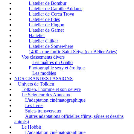
L'atelier de Bombur
L'atelier de Camille Addams
L'atelier de Cerca Trova
L'atelier de fides
L'atelier de Fingon
L'atelier de Garnet
Haltelier
L'atelier d'itikar
L'atelier de Somewhere
1490 - une fanfic Saint Seiya (par Bélier Ariès)
Vos classements divers
Les maîtres du Giallo
Photographie sexy et érotique
Les modèles
NOS GRANDES PASSIONS
Univers de Tolkien
Tolkien, l'homme et son oeuvre
Le Seigneur des Anneaux
L'adaptation cinématographique
Les livres
Sujets transversaux
Autres adaptations officielles (films, séries et dessins
animés)
Le Hobbit
L'adaptation cinématographique