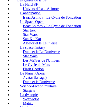
Les genres de la SF
La Hard SF
Univers d'Isaac Asimov
L'anticipation
Isaac Asimov - Le Cycle de Fondation
Le Space Opéra
Isaac Asimov - Le Cycle de Fondation
Star trek
Star Wars
San Ku Kaï
Albator et le Leijiverse
La space fantasy
Dune et le Le Duniverse
Star Wars
Les Maîtres de l'Univers
Le Cycle de Mars
Flash Gordon
Le Planet Opéra
Avatar (la saga)
Dune et le Duniverse
Science-Fiction militaire
Stargate
La dystopie
Westworld
Matrix