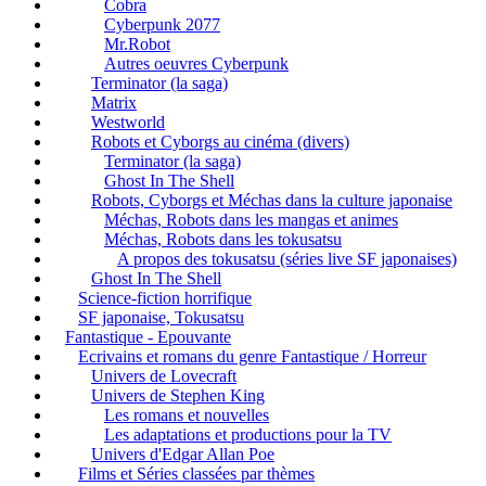
Cobra
Cyberpunk 2077
Mr.Robot
Autres oeuvres Cyberpunk
Terminator (la saga)
Matrix
Westworld
Robots et Cyborgs au cinéma (divers)
Terminator (la saga)
Ghost In The Shell
Robots, Cyborgs et Méchas dans la culture japonaise
Méchas, Robots dans les mangas et animes
Méchas, Robots dans les tokusatsu
A propos des tokusatsu (séries live SF japonaises)
Ghost In The Shell
Science-fiction horrifique
SF japonaise, Tokusatsu
Fantastique - Epouvante
Ecrivains et romans du genre Fantastique / Horreur
Univers de Lovecraft
Univers de Stephen King
Les romans et nouvelles
Les adaptations et productions pour la TV
Univers d'Edgar Allan Poe
Films et Séries classées par thèmes