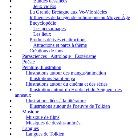
Bandes dessinées
Jeux vidéos
La Grande Bretagne aux Ve-VIe siècles
Influences de la légende arthurienne au Moyen Âge
Encyclopédie
Les personnages
Les lieux
Produits dérivés et attractions
Attractions et parcs à thème
Créations de fans
Parasciences - Astrologie - Esotérisme
Poésie
Peinture, Illustration
Illustrations autour des mangas/animation
Illustrations Saint Seiya
Illustrations autour du cinéma et des séries
Illustration autour du Hobbit et du Seigneur des
anneaux
Illustrations liées à la littérature
Illustrations autour de l'oeuvre de Tolkien
Musique
Musique de films
Musiques de dessins animés
Langues
Langues de Tolkien