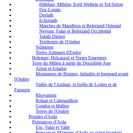
Hithlum, Mihrim, Ered Wethrin et Tol-Sirion
Dor-Lomin
Doriath
Echoriath
Marches de Maedhros et Beleriand Oriental
Nevrast, Falas et Beleriand Occidental
Talath Dirnen
Territoires de l'Ombre
Númenor
Terres Antiques d'Endor
Belegaer, Helcaraxë et Terres Emergees
Terre du Milieu à partir du Deuxième Age
Arnor et Eriador
Montagnes de Brumes, Imladris et Isengard avant
l'Ombre
Vallée de l'Anduin, et forêts de Lorien et de
Fangorn
Rhovanion
Rohan et Calenardhon
Gondor et Ithilien
Terres de l'Ombre
Peuples d'Arda
Puissances d'Arda
Eru, Valar et Valie
Puissances Majeures d'Arda au statut incertain