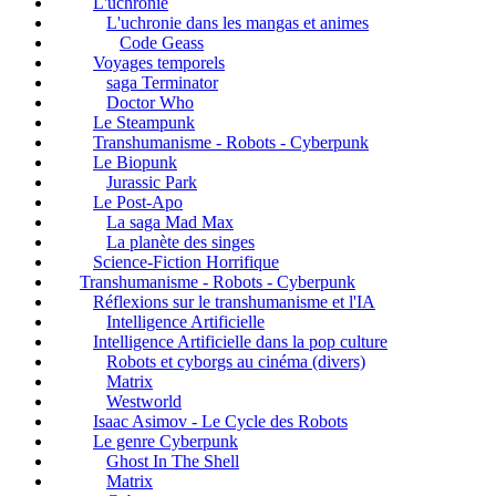
L'uchronie
L'uchronie dans les mangas et animes
Code Geass
Voyages temporels
saga Terminator
Doctor Who
Le Steampunk
Transhumanisme - Robots - Cyberpunk
Le Biopunk
Jurassic Park
Le Post-Apo
La saga Mad Max
La planète des singes
Science-Fiction Horrifique
Transhumanisme - Robots - Cyberpunk
Réflexions sur le transhumanisme et l'IA
Intelligence Artificielle
Intelligence Artificielle dans la pop culture
Robots et cyborgs au cinéma (divers)
Matrix
Westworld
Isaac Asimov - Le Cycle des Robots
Le genre Cyberpunk
Ghost In The Shell
Matrix