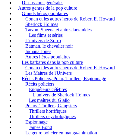
Discussions générales
Autres genres de la pop culture
Grands héros populaires
Conan et les autres héros de Robert E. Howard
Sherlock Holmes
Tarzan, Sheena et autres tarzanides
Les films et séries
L'univers de Zorro
Batman, le chevalier noir
Indiana Jones
Autres héros populaires
Les barbares dans la pop culture
Conan et les autres héros de Robert E. Howard
Les Maîtres de l'Univers
Récits Policiers, Polar, Thrillers, Espionnage
Récits policiers
Enquêteurs célèbres
L'univers de Sherlock Holmes
Les maîtres du Giallo
Polars, Thrillers, Gangsters
Thrillers horrifiques
Thrillers psychologiques
Espionnage
James Bond
Le genre policier en manga/animation