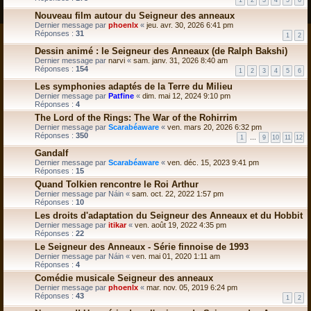
1
2
3
4
5
6
Nouveau film autour du Seigneur des anneaux
Dernier message par
phoenlx
«
jeu. avr. 30, 2026 6:41 pm
Réponses :
31
1
2
Dessin animé : le Seigneur des Anneaux (de Ralph Bakshi)
Dernier message par
narvi
«
sam. janv. 31, 2026 8:40 am
Réponses :
154
1
2
3
4
5
6
Les symphonies adaptés de la Terre du Milieu
Dernier message par
Patfine
«
dim. mai 12, 2024 9:10 pm
Réponses :
4
The Lord of the Rings: The War of the Rohirrim
Dernier message par
Scarabéaware
«
ven. mars 20, 2026 6:32 pm
Réponses :
350
1
…
9
10
11
12
Gandalf
Dernier message par
Scarabéaware
«
ven. déc. 15, 2023 9:41 pm
Réponses :
15
Quand Tolkien rencontre le Roi Arthur
Dernier message par
Náin
«
sam. oct. 22, 2022 1:57 pm
Réponses :
10
Les droits d'adaptation du Seigneur des Anneaux et du Hobbit
Dernier message par
itikar
«
ven. août 19, 2022 4:35 pm
Réponses :
22
Le Seigneur des Anneaux - Série finnoise de 1993
Dernier message par
Náin
«
ven. mai 01, 2020 1:11 am
Réponses :
4
Comédie musicale Seigneur des anneaux
Dernier message par
phoenlx
«
mar. nov. 05, 2019 6:24 pm
Réponses :
43
1
2