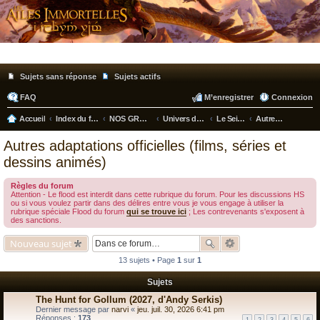
Sujets sans réponse
Sujets actifs
FAQ
M’enregistrer
Connexion
Accueil
Index du forum
NOS GRANDES PASSIONS
Univers de Tolkien
Le Seigneur des Anneaux
Autres adaptations officielles (films, séries et dessins animés)
ec
Autres adaptations officielles (films, séries et
he
dessins animés)
rc
Règles du forum
he
Attention - Le flood est interdit dans cette rubrique du forum. Pour les discussions HS
ou si vous voulez partir dans des délires entre vous je vous engage à utiliser la
r
rubrique spéciale Flood du forum
qui se trouve ici
; Les contrevenants s'exposent à
des sanctions.
Nouveau sujet
13 sujets • Page
1
sur
1
Sujets
The Hunt for Gollum (2027, d'Andy Serkis)
Dernier message par
narvi
«
jeu. juil. 30, 2026 6:41 pm
Réponses :
173