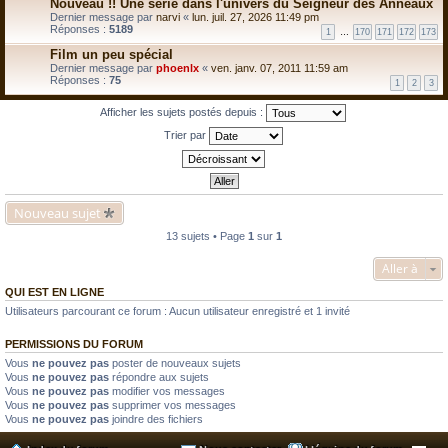
Nouveau !! Une série dans l'univers du Seigneur des Anneaux
Dernier message par
narvi
«
lun. juil. 27, 2026 11:49 pm
Réponses :
5189
1
…
170
171
172
173
Film un peu spécial
Dernier message par
phoenlx
«
ven. janv. 07, 2011 11:59 am
Réponses :
75
1
2
3
Afficher les sujets postés depuis :
Trier par
Nouveau sujet
13 sujets • Page
1
sur
1
Aller à
QUI EST EN LIGNE
Utilisateurs parcourant ce forum : Aucun utilisateur enregistré et 1 invité
PERMISSIONS DU FORUM
Vous
ne pouvez pas
poster de nouveaux sujets
Vous
ne pouvez pas
répondre aux sujets
Vous
ne pouvez pas
modifier vos messages
Vous
ne pouvez pas
supprimer vos messages
Vous
ne pouvez pas
joindre des fichiers