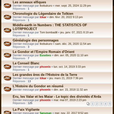
Les anneaux elfiques
Dernier message par
Ikebukuro
«
mer. sept. 25, 2024 11:29 pm
Réponses :
1
Chronologie du Légendaire de Tolkien
Dernier message par
itikar
«
dim. févr. 20, 2022 9:13 pm
Réponses :
1
Middle-earth in Numbers : THE STATISTICS OF
LOTRPROJECT
Dernier message par
Tom bombadill
«
jeu. janv. 07, 2021 8:19 am
Réponses :
1
Généalogie des personnages
Dernier message par
Ikebukuro
«
sam. déc. 26, 2020 11:54 am
Réponses :
3
Le Gondor et l'Empire Romain d'Orient
Dernier message par
Eusebes
«
dim. avr. 05, 2020 11:10 am
Réponses :
7
Le Conseil Blanc
Dernier message par
phoenlx
«
lun. oct. 14, 2019 3:33 pm
Réponses :
1
Les grandes ères de l'Histoire de la Terre
Dernier message par
itikar
«
jeu. mars 21, 2019 7:36 pm
Réponses :
13
L'Histoire du Gondor en résumé
Dernier message par
phoenlx
«
dim. avr. 15, 2018 11:32 am
Eru, les Valar et les Maiar - Le topic des divinités d'Arda
Dernier message par
phoenlx
«
mar. mai 07, 2019 2:23 pm
Réponses :
125
1
2
3
4
5
La Paix Vigilante
Dernier message par
Saruman
«
mer. nov. 22, 2017 8:52 pm