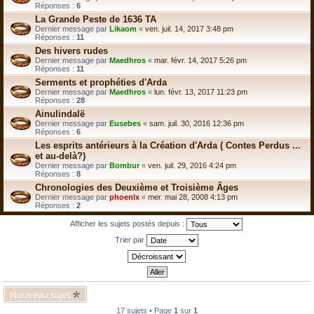
Réponses :
6
La Grande Peste de 1636 TA
Dernier message par
Likaom
«
ven. juil. 14, 2017 3:48 pm
Réponses :
11
Des hivers rudes
Dernier message par
Maedhros
«
mar. févr. 14, 2017 5:26 pm
Réponses :
11
Serments et prophéties d'Arda
Dernier message par
Maedhros
«
lun. févr. 13, 2017 11:23 pm
Réponses :
28
Ainulindalë
Dernier message par
Eusebes
«
sam. juil. 30, 2016 12:36 pm
Réponses :
6
Les esprits antérieurs à la Création d'Arda ( Contes Perdus ...
et au-delà?)
Dernier message par
Bombur
«
ven. juil. 29, 2016 4:24 pm
Réponses :
8
Chronologies des Deuxième et Troisième Âges
Dernier message par
phoenlx
«
mer. mai 28, 2008 4:13 pm
Réponses :
2
Afficher les sujets postés depuis :
Trier par
Nouveau sujet
17 sujets • Page
1
sur
1