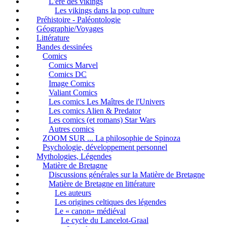
L'ère des vikings
Les vikings dans la pop culture
Préhistoire - Paléontologie
Géographie/Voyages
Littérature
Bandes dessinées
Comics
Comics Marvel
Comics DC
Image Comics
Valiant Comics
Les comics Les Maîtres de l'Univers
Les comics Alien & Predator
Les comics (et romans) Star Wars
Autres comics
ZOOM SUR ... La philosophie de Spinoza
Psychologie, développement personnel
Mythologies, Légendes
Matière de Bretagne
Discussions générales sur la Matière de Bretagne
Matière de Bretagne en littérature
Les auteurs
Les origines celtiques des légendes
Le « canon» médiéval
Le cycle du Lancelot-Graal