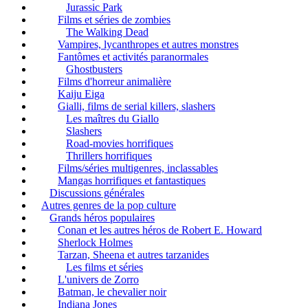
Jurassic Park
Films et séries de zombies
The Walking Dead
Vampires, lycanthropes et autres monstres
Fantômes et activités paranormales
Ghostbusters
Films d'horreur animalière
Kaiju Eiga
Gialli, films de serial killers, slashers
Les maîtres du Giallo
Slashers
Road-movies horrifiques
Thrillers horrifiques
Films/séries multigenres, inclassables
Mangas horrifiques et fantastiques
Discussions générales
Autres genres de la pop culture
Grands héros populaires
Conan et les autres héros de Robert E. Howard
Sherlock Holmes
Tarzan, Sheena et autres tarzanides
Les films et séries
L'univers de Zorro
Batman, le chevalier noir
Indiana Jones