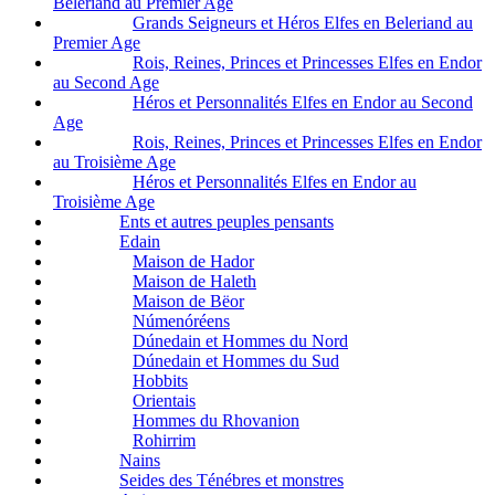
Beleriand au Premier Age
Grands Seigneurs et Héros Elfes en Beleriand au
Premier Age
Rois, Reines, Princes et Princesses Elfes en Endor
au Second Age
Héros et Personnalités Elfes en Endor au Second
Age
Rois, Reines, Princes et Princesses Elfes en Endor
au Troisième Age
Héros et Personnalités Elfes en Endor au
Troisième Age
Ents et autres peuples pensants
Edain
Maison de Hador
Maison de Haleth
Maison de Bëor
Númenóréens
Dúnedain et Hommes du Nord
Dúnedain et Hommes du Sud
Hobbits
Orientais
Hommes du Rhovanion
Rohirrim
Nains
Seides des Ténébres et monstres