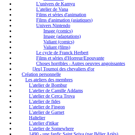
L'univers de Kamyu
L'atelier de Vana
Films et séries d'animation
Films d'animation (asiatiques)
Univers Nintendo
Image (comics)
Image (adaptations)
Valiant (comics)
Valiant (films)
Le cycle de Franck Herbert
Films et séries d'Horreur/Epouvante
Choses horribles - Autres oeuvres angoissantes
[Jeu] Tournoi des chevaliers d'or
Création personnelle
Les ateliers des membres
L'atelier de Bombur
L'atelier de Camille Addams
L'atelier de Cerca Trova
L'atelier de fides
L'atelier de Fingon
L'atelier de Garnet
Haltelier
L'atelier d'itikar
L'atelier de Somewhere
1490 - une fanfic Saint Seiya (par Bélier Ariès)