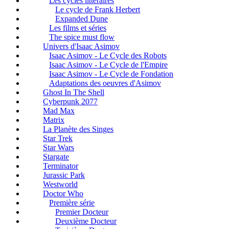
Les cycles littéraires
Le cycle de Frank Herbert
Expanded Dune
Les films et séries
The spice must flow
Univers d'Isaac Asimov
Isaac Asimov - Le Cycle des Robots
Isaac Asimov - Le Cycle de l'Empire
Isaac Asimov - Le Cycle de Fondation
Adaptations des oeuvres d'Asimov
Ghost In The Shell
Cyberpunk 2077
Mad Max
Matrix
La Planète des Singes
Star Trek
Star Wars
Stargate
Terminator
Jurassic Park
Westworld
Doctor Who
Première série
Premier Docteur
Deuxième Docteur