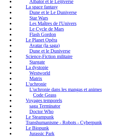
Albator et le Leijiverse
La space fantasy
Dune et le Le Duniverse
Star Wars
Les Maîtres de l'Univers
Le Cycle de Mars
Flash Gordon
Le Planet Opéra
Avatar (la saga)
Dune et le Duniverse
Science-Fiction militaire
Stargate
La dystopie
Westworld
Matrix
L'uchronie
L'uchronie dans les mangas et animes
Code Geass
Voyages temporels
saga Terminator
Doctor Who
Le Steampunk
Transhumanisme - Robots - Cyberpunk
Le Biopunk
Jurassic Park