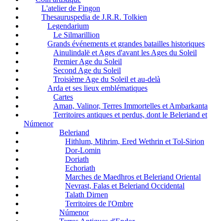
L'atelier de Fingon
Thesauruspedia de J.R.R. Tolkien
Legendarium
Le Silmarillion
Grands événements et grandes batailles historiques
Ainulindalë et Ages d'avant les Ages du Soleil
Premier Age du Soleil
Second Age du Soleil
Troisième Age du Soleil et au-delà
Arda et ses lieux emblématiques
Cartes
Aman, Valinor, Terres Immortelles et Ambarkanta
Territoires antiques et perdus, dont le Beleriand et
Númenor
Beleriand
Hithlum, Mihrim, Ered Wethrin et Tol-Sirion
Dor-Lomin
Doriath
Echoriath
Marches de Maedhros et Beleriand Oriental
Nevrast, Falas et Beleriand Occidental
Talath Dirnen
Territoires de l'Ombre
Númenor