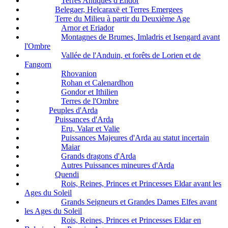
Terres Antiques d'Endor
Belegaer, Helcaraxë et Terres Emergees
Terre du Milieu à partir du Deuxième Age
Arnor et Eriador
Montagnes de Brumes, Imladris et Isengard avant
l'Ombre
Vallée de l'Anduin, et forêts de Lorien et de
Fangorn
Rhovanion
Rohan et Calenardhon
Gondor et Ithilien
Terres de l'Ombre
Peuples d'Arda
Puissances d'Arda
Eru, Valar et Valie
Puissances Majeures d'Arda au statut incertain
Maiar
Grands dragons d'Arda
Autres Puissances mineures d'Arda
Quendi
Rois, Reines, Princes et Princesses Eldar avant les
Ages du Soleil
Grands Seigneurs et Grandes Dames Elfes avant
les Ages du Soleil
Rois, Reines, Princes et Princesses Eldar en