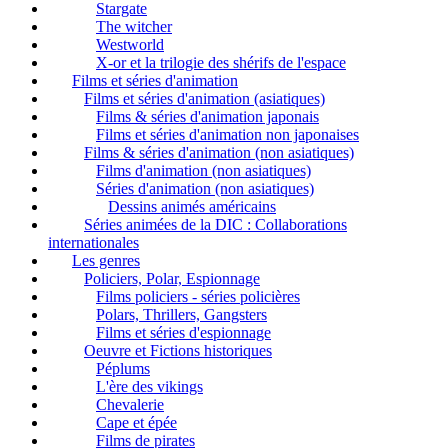
Stargate
The witcher
Westworld
X-or et la trilogie des shérifs de l'espace
Films et séries d'animation
Films et séries d'animation (asiatiques)
Films & séries d'animation japonais
Films et séries d'animation non japonaises
Films & séries d'animation (non asiatiques)
Films d'animation (non asiatiques)
Séries d'animation (non asiatiques)
Dessins animés américains
Séries animées de la DIC : Collaborations
internationales
Les genres
Policiers, Polar, Espionnage
Films policiers - séries policières
Polars, Thrillers, Gangsters
Films et séries d'espionnage
Oeuvre et Fictions historiques
Péplums
L'ère des vikings
Chevalerie
Cape et épée
Films de pirates