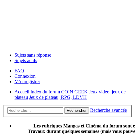
Sujets sans réponse
Sujets actifs
FAQ
Connexion
M’enregistrer
Accueil
Index du forum
COIN GEEK
Jeux vidéo, jeux de
plateau
Jeux de plateau, RPG, LDVH
Recherche avancée
Rechercher
Les rubriques Mangas et Cinéma du forum sont 
Travaux durant quelques semaines (mais vous pouvez