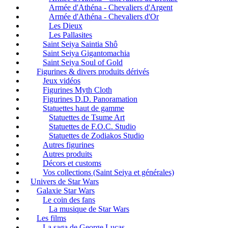
Armée d'Athéna - Chevaliers d'Argent
Armée d'Athéna - Chevaliers d'Or
Les Dieux
Les Pallasites
Saint Seiya Saintia Shô
Saint Seiya Gigantomachia
Saint Seiya Soul of Gold
Figurines & divers produits dérivés
Jeux vidéos
Figurines Myth Cloth
Figurines D.D. Panoramation
Statuettes haut de gamme
Statuettes de Tsume Art
Statuettes de F.O.C. Studio
Statuettes de Zodiakos Studio
Autres figurines
Autres produits
Décors et customs
Vos collections (Saint Seiya et générales)
Univers de Star Wars
Galaxie Star Wars
Le coin des fans
La musique de Star Wars
Les films
La saga de George Lucas