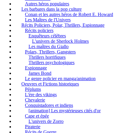
Autres héros populaires
Les barbares dans la pop culture
Conan et les autres héros de Robert E. Howard
Les Maîtres de l'Univers
Récits Policiers, Polar, Thrillers, Espionnage
Récits policiers
Enquêteurs célèbres
L'univers de Sherlock Holmes
Les maîtres du Giallo
Polars, Thrillers, Gangsters
Thrillers horrifiques
Thrillers psychologiques
Espionnage
James Bond
Le genre policier en manga/animation
Oeuvres et Fictions historiques
Péplums
L'ère des vikings
Chevalerie
Conquistadores et indiens
[animation] Les mystérieuses cités d'or
Cape et épée
L'univers de Zorro
Piraterie
Récits de Guerre