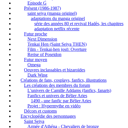
Episode G
Présent (1986-1987)
saint seiya (manga originel)
adaptations du manga originel
série des années 80 et revival Hadès, les chapitres
adaptation netflix récente
Futur proche
Next Dimension
Tenkai Hen (Saint Seiya THEN)
Film - Tenkai-hen josō: Overture
Rerise of Poseidon
Futur moyen
Omega
Oeuvres inclassables et bizaroïdes
Dark Wing
Créations de fans, cosplays, fanfics, illustrations
Les créations des membres du forum
L'univers de Camille Addams (fanfics, fanarts)
Fanfics et univers de Bélier Aries
1490 - une fanfic par Bélier Aries
Projet : Hypermythe en vidéo
Décors et customs
Encyclopédie des personnages
Saint Seiya
Armée d'Athéna - Chevaliers de bronze