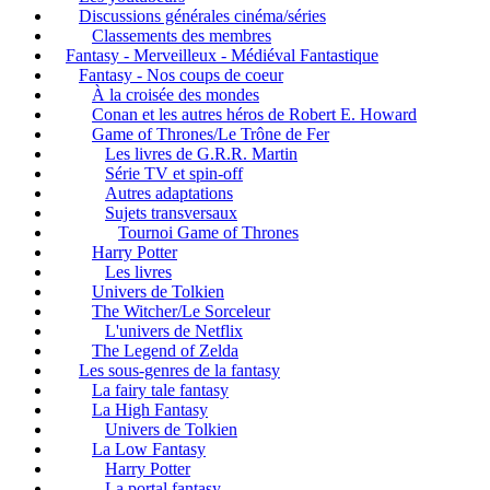
Discussions générales cinéma/séries
Classements des membres
Fantasy - Merveilleux - Médiéval Fantastique
Fantasy - Nos coups de coeur
À la croisée des mondes
Conan et les autres héros de Robert E. Howard
Game of Thrones/Le Trône de Fer
Les livres de G.R.R. Martin
Série TV et spin-off
Autres adaptations
Sujets transversaux
Tournoi Game of Thrones
Harry Potter
Les livres
Univers de Tolkien
The Witcher/Le Sorceleur
L'univers de Netflix
The Legend of Zelda
Les sous-genres de la fantasy
La fairy tale fantasy
La High Fantasy
Univers de Tolkien
La Low Fantasy
Harry Potter
La portal fantasy