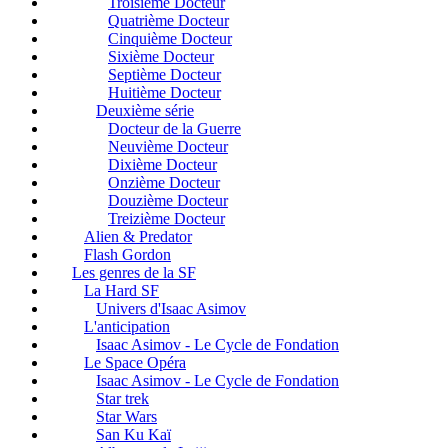
Troisième Docteur
Quatrième Docteur
Cinquième Docteur
Sixième Docteur
Septième Docteur
Huitième Docteur
Deuxième série
Docteur de la Guerre
Neuvième Docteur
Dixième Docteur
Onzième Docteur
Douzième Docteur
Treizième Docteur
Alien & Predator
Flash Gordon
Les genres de la SF
La Hard SF
Univers d'Isaac Asimov
L'anticipation
Isaac Asimov - Le Cycle de Fondation
Le Space Opéra
Isaac Asimov - Le Cycle de Fondation
Star trek
Star Wars
San Ku Kaï