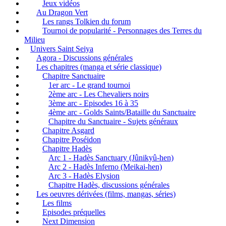
Jeux vidéos
Au Dragon Vert
Les rangs Tolkien du forum
Tournoi de popularité - Personnages des Terres du
Milieu
Univers Saint Seiya
Agora - Discussions générales
Les chapitres (manga et série classique)
Chapitre Sanctuaire
1er arc - Le grand tournoi
2ème arc - Les Chevaliers noirs
3ème arc - Episodes 16 à 35
4ème arc - Golds Saints/Bataille du Sanctuaire
Chapitre du Sanctuaire - Sujets généraux
Chapitre Asgard
Chapitre Poséidon
Chapitre Hadès
Arc 1 - Hadès Sanctuary (Jûnikyû-hen)
Arc 2 - Hadès Inferno (Meikai-hen)
Arc 3 - Hadès Elysion
Chapitre Hadès, discussions générales
Les oeuvres dérivées (films, mangas, séries)
Les films
Episodes préquelles
Next Dimension