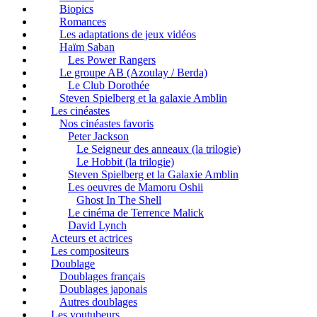
Biopics
Romances
Les adaptations de jeux vidéos
Haïm Saban
Les Power Rangers
Le groupe AB (Azoulay / Berda)
Le Club Dorothée
Steven Spielberg et la galaxie Amblin
Les cinéastes
Nos cinéastes favoris
Peter Jackson
Le Seigneur des anneaux (la trilogie)
Le Hobbit (la trilogie)
Steven Spielberg et la Galaxie Amblin
Les oeuvres de Mamoru Oshii
Ghost In The Shell
Le cinéma de Terrence Malick
David Lynch
Acteurs et actrices
Les compositeurs
Doublage
Doublages français
Doublages japonais
Autres doublages
Les youtubeurs