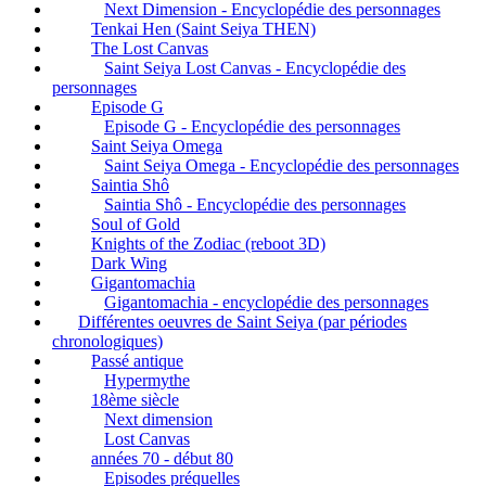
Next Dimension - Encyclopédie des personnages
Tenkai Hen (Saint Seiya THEN)
The Lost Canvas
Saint Seiya Lost Canvas - Encyclopédie des
personnages
Episode G
Episode G - Encyclopédie des personnages
Saint Seiya Omega
Saint Seiya Omega - Encyclopédie des personnages
Saintia Shô
Saintia Shô - Encyclopédie des personnages
Soul of Gold
Knights of the Zodiac (reboot 3D)
Dark Wing
Gigantomachia
Gigantomachia - encyclopédie des personnages
Différentes oeuvres de Saint Seiya (par périodes
chronologiques)
Passé antique
Hypermythe
18ème siècle
Next dimension
Lost Canvas
années 70 - début 80
Episodes préquelles