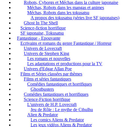
Robots, Cyborgs et Méchas dans la culture japonaise
Méchas, Robots dans les mangas et animes
Méchas, Robots dans les tokusatsu
A propos des tokusatsu (séries live SF japonaises)
Ghost In The Shell
Science-fiction horrifique
SF japonaise, Tokusatsu
Fantastique - Epouvante
Ecrivains et romans du genre Fantastique / Horreur
Univers de Lovecraft
Univers de Stephen King
Les romans et nouvelles
Les adaptations et productions pour la TV
Univers d'Edgar Allan Poe
Films et Séries classées par thèmes
Films et séries fantastiques
Comédies fantastiques et horrifiques
Ghostbusters
Comédies fantastiques et horrifiques
Science-Fiction horrifique
L'univers de H.P. Lovecraft
Jeu de Rôle : Le mythe de Cthulhu
Alien & Predator
Les comics Aliens & Predator
Les jeux vidéos Aliens & Predator