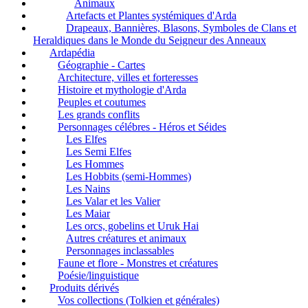
Animaux
Artefacts et Plantes systémiques d'Arda
Drapeaux, Bannières, Blasons, Symboles de Clans et
Heraldiques dans le Monde du Seigneur des Anneaux
Ardapédia
Géographie - Cartes
Architecture, villes et forteresses
Histoire et mythologie d'Arda
Peuples et coutumes
Les grands conflits
Personnages célébres - Héros et Séides
Les Elfes
Les Semi Elfes
Les Hommes
Les Hobbits (semi-Hommes)
Les Nains
Les Valar et les Valier
Les Maiar
Les orcs, gobelins et Uruk Hai
Autres créatures et animaux
Personnages inclassables
Faune et flore - Monstres et créatures
Poésie/linguistique
Produits dérivés
Vos collections (Tolkien et générales)