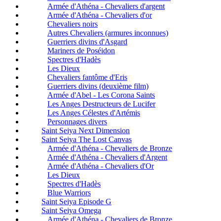
Armée d'Athéna - Chevaliers d'argent
Armée d'Athéna - Chevaliers d'or
Chevaliers noirs
Autres Chevaliers (armures inconnues)
Guerriers divins d'Asgard
Mariners de Poséidon
Spectres d'Hadès
Les Dieux
Chevaliers fantôme d'Eris
Guerriers divins (deuxième film)
Armée d'Abel - Les Corona Saints
Les Anges Destructeurs de Lucifer
Les Anges Célestes d'Artémis
Personnages divers
Saint Seiya Next Dimension
Saint Seiya The Lost Canvas
Armée d'Athéna - Chevaliers de Bronze
Armée d'Athéna - Chevaliers d'Argent
Armée d'Athéna - Chevaliers d'Or
Les Dieux
Spectres d'Hadès
Blue Warriors
Saint Seiya Episode G
Saint Seiya Omega
Armée d'Athéna - Chevaliers de Bronze