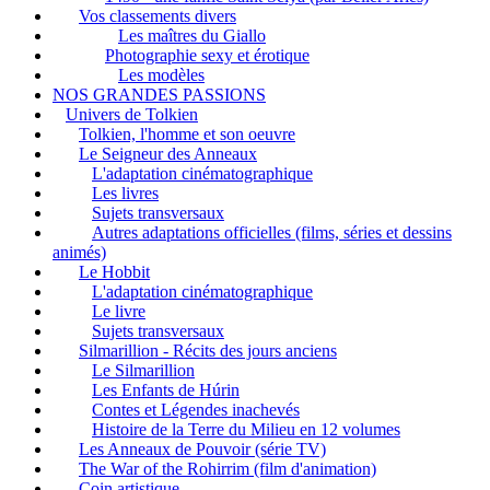
Vos classements divers
Les maîtres du Giallo
Photographie sexy et érotique
Les modèles
NOS GRANDES PASSIONS
Univers de Tolkien
Tolkien, l'homme et son oeuvre
Le Seigneur des Anneaux
L'adaptation cinématographique
Les livres
Sujets transversaux
Autres adaptations officielles (films, séries et dessins
animés)
Le Hobbit
L'adaptation cinématographique
Le livre
Sujets transversaux
Silmarillion - Récits des jours anciens
Le Silmarillion
Les Enfants de Húrin
Contes et Légendes inachevés
Histoire de la Terre du Milieu en 12 volumes
Les Anneaux de Pouvoir (série TV)
The War of the Rohirrim (film d'animation)
Coin artistique