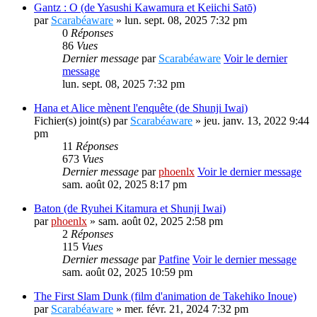
Gantz : O (de Yasushi Kawamura et Keiichi Satō)
par
Scarabéaware
» lun. sept. 08, 2025 7:32 pm
0
Réponses
86
Vues
Dernier message
par
Scarabéaware
Voir le dernier
message
lun. sept. 08, 2025 7:32 pm
Hana et Alice mènent l'enquête (de Shunji Iwai)
Fichier(s) joint(s)
par
Scarabéaware
» jeu. janv. 13, 2022 9:44
pm
11
Réponses
673
Vues
Dernier message
par
phoenlx
Voir le dernier message
sam. août 02, 2025 8:17 pm
Baton (de Ryuhei Kitamura et Shunji Iwai)
par
phoenlx
» sam. août 02, 2025 2:58 pm
2
Réponses
115
Vues
Dernier message
par
Patfine
Voir le dernier message
sam. août 02, 2025 10:59 pm
The First Slam Dunk (film d'animation de Takehiko Inoue)
par
Scarabéaware
» mer. févr. 21, 2024 7:32 pm