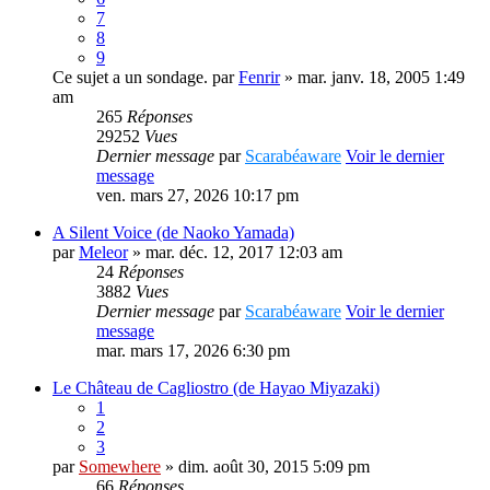
7
8
9
Ce sujet a un sondage.
par
Fenrir
» mar. janv. 18, 2005 1:49
am
265
Réponses
29252
Vues
Dernier message
par
Scarabéaware
Voir le dernier
message
ven. mars 27, 2026 10:17 pm
A Silent Voice (de Naoko Yamada)
par
Meleor
» mar. déc. 12, 2017 12:03 am
24
Réponses
3882
Vues
Dernier message
par
Scarabéaware
Voir le dernier
message
mar. mars 17, 2026 6:30 pm
Le Château de Cagliostro (de Hayao Miyazaki)
1
2
3
par
Somewhere
» dim. août 30, 2015 5:09 pm
66
Réponses