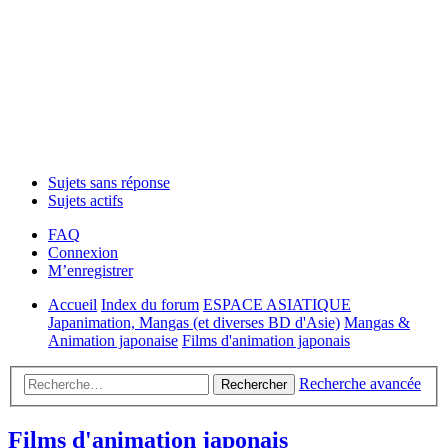
Sujets sans réponse
Sujets actifs
FAQ
Connexion
M’enregistrer
Accueil
Index du forum
ESPACE ASIATIQUE
Japanimation, Mangas (et diverses BD d'Asie)
Mangas &
Animation japonaise
Films d'animation japonais
Recherche avancée
Rechercher
Films d'animation japonais