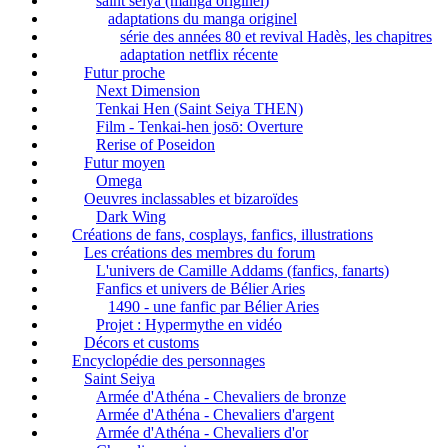
saint seiya (manga originel)
adaptations du manga originel
série des années 80 et revival Hadès, les chapitres
adaptation netflix récente
Futur proche
Next Dimension
Tenkai Hen (Saint Seiya THEN)
Film - Tenkai-hen josō: Overture
Rerise of Poseidon
Futur moyen
Omega
Oeuvres inclassables et bizaroïdes
Dark Wing
Créations de fans, cosplays, fanfics, illustrations
Les créations des membres du forum
L'univers de Camille Addams (fanfics, fanarts)
Fanfics et univers de Bélier Aries
1490 - une fanfic par Bélier Aries
Projet : Hypermythe en vidéo
Décors et customs
Encyclopédie des personnages
Saint Seiya
Armée d'Athéna - Chevaliers de bronze
Armée d'Athéna - Chevaliers d'argent
Armée d'Athéna - Chevaliers d'or