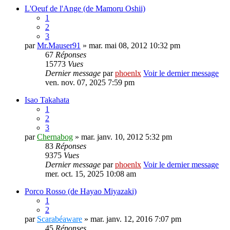
L'Oeuf de l'Ange (de Mamoru Oshii)
1
2
3
par
Mr.Mauser91
» mar. mai 08, 2012 10:32 pm
67
Réponses
15773
Vues
Dernier message
par
phoenlx
Voir le dernier message
ven. nov. 07, 2025 7:59 pm
Isao Takahata
1
2
3
par
Chernabog
» mar. janv. 10, 2012 5:32 pm
83
Réponses
9375
Vues
Dernier message
par
phoenlx
Voir le dernier message
mer. oct. 15, 2025 10:08 am
Porco Rosso (de Hayao Miyazaki)
1
2
par
Scarabéaware
» mar. janv. 12, 2016 7:07 pm
45
Réponses