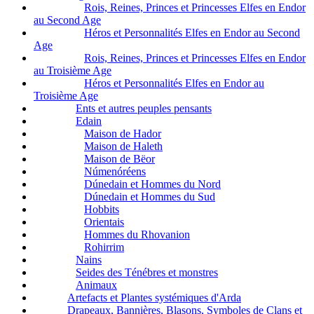
Rois, Reines, Princes et Princesses Elfes en Endor
au Second Age
Héros et Personnalités Elfes en Endor au Second
Age
Rois, Reines, Princes et Princesses Elfes en Endor
au Troisième Age
Héros et Personnalités Elfes en Endor au
Troisième Age
Ents et autres peuples pensants
Edain
Maison de Hador
Maison de Haleth
Maison de Bëor
Númenóréens
Dúnedain et Hommes du Nord
Dúnedain et Hommes du Sud
Hobbits
Orientais
Hommes du Rhovanion
Rohirrim
Nains
Seides des Ténébres et monstres
Animaux
Artefacts et Plantes systémiques d'Arda
Drapeaux, Bannières, Blasons, Symboles de Clans et