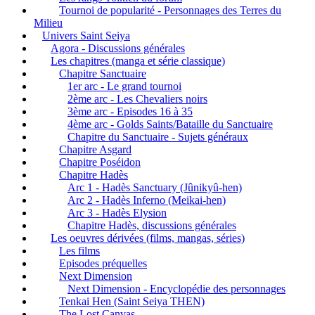
Tournoi de popularité - Personnages des Terres du
Milieu
Univers Saint Seiya
Agora - Discussions générales
Les chapitres (manga et série classique)
Chapitre Sanctuaire
1er arc - Le grand tournoi
2ème arc - Les Chevaliers noirs
3ème arc - Episodes 16 à 35
4ème arc - Golds Saints/Bataille du Sanctuaire
Chapitre du Sanctuaire - Sujets généraux
Chapitre Asgard
Chapitre Poséidon
Chapitre Hadès
Arc 1 - Hadès Sanctuary (Jûnikyû-hen)
Arc 2 - Hadès Inferno (Meikai-hen)
Arc 3 - Hadès Elysion
Chapitre Hadès, discussions générales
Les oeuvres dérivées (films, mangas, séries)
Les films
Episodes préquelles
Next Dimension
Next Dimension - Encyclopédie des personnages
Tenkai Hen (Saint Seiya THEN)
The Lost Canvas