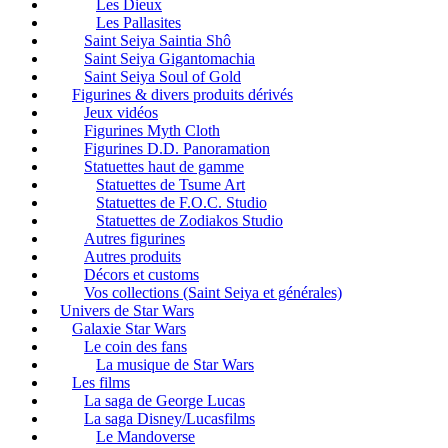
Les Dieux
Les Pallasites
Saint Seiya Saintia Shô
Saint Seiya Gigantomachia
Saint Seiya Soul of Gold
Figurines & divers produits dérivés
Jeux vidéos
Figurines Myth Cloth
Figurines D.D. Panoramation
Statuettes haut de gamme
Statuettes de Tsume Art
Statuettes de F.O.C. Studio
Statuettes de Zodiakos Studio
Autres figurines
Autres produits
Décors et customs
Vos collections (Saint Seiya et générales)
Univers de Star Wars
Galaxie Star Wars
Le coin des fans
La musique de Star Wars
Les films
La saga de George Lucas
La saga Disney/Lucasfilms
Le Mandoverse