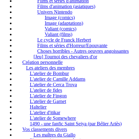
Films et séries d'animation
Films d'animation (asiatiques)
Univers Nintendo
Image (comics)
Image (adaptations)
Valiant (comics)
Valiant (films)
Le cycle de Franck Herbert
Films et séries d'Horreur/Epouvante
Choses horribles - Autres oeuvres angoissantes
[Jeu] Tournoi des chevaliers d'or
Création personnelle
Les ateliers des membres
L'atelier de Bombur
L'atelier de Camille Addams
L'atelier de Cerca Trova
L'atelier de fides
L'atelier de Fingon
L'atelier de Garnet
Haltelier
L'atelier d'itikar
L'atelier de Somewhere
1490 - une fanfic Saint Seiya (par Bélier Ariès)
Vos classements divers
Les maîtres du Giallo