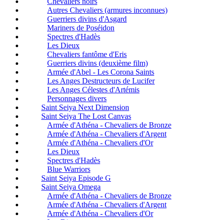
Chevaliers noirs
Autres Chevaliers (armures inconnues)
Guerriers divins d'Asgard
Mariners de Poséidon
Spectres d'Hadès
Les Dieux
Chevaliers fantôme d'Eris
Guerriers divins (deuxième film)
Armée d'Abel - Les Corona Saints
Les Anges Destructeurs de Lucifer
Les Anges Célestes d'Artémis
Personnages divers
Saint Seiya Next Dimension
Saint Seiya The Lost Canvas
Armée d'Athéna - Chevaliers de Bronze
Armée d'Athéna - Chevaliers d'Argent
Armée d'Athéna - Chevaliers d'Or
Les Dieux
Spectres d'Hadès
Blue Warriors
Saint Seiya Episode G
Saint Seiya Omega
Armée d'Athéna - Chevaliers de Bronze
Armée d'Athéna - Chevaliers d'Argent
Armée d'Athéna - Chevaliers d'Or