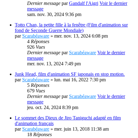
Dernier message
par
Gandalf l'Aigri
Voir le dernier
message
sam. nov. 30, 2024 9:36 pm
Totto Chan, la petite fille à la fenêtre (Film d'animation sur
fond de Seconde Guerre Mondiale)
par
Scarabéaware
» mer. nov. 13, 2024 6:08 pm
4
Réponses
926
Vues
Dernier message
par
Scarabéaware
Voir le dernier
message
mer. nov. 13, 2024 7:49 pm
Junk Head, film d'animation SF japonais en stop motion.
par
Scarabéaware
» lun. mai 16, 2022 7:30 pm
5
Réponses
679
Vues
Dernier message
par
Scarabéaware
Voir le dernier
message
jeu. oct. 24, 2024 8:39 pm
Le sommet des Dieux de Jiro Taniguchi adapté en film
d'animation français
par
Scarabéaware
» mer. juin 13, 2018 11:38 am
18
Réponses