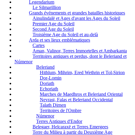
Legendarium
Le Silmarillion
Grands événements et grandes batailles historiques
Ainulindalë et Ages d'avant les Ages du Soleil
Premier Age du Soleil
Second Age du Soleil
Troisième Age du Soleil et au-delà
Arda et ses lieux emblématiques
Cartes
Aman, Valinor, Terres Immortelles et Ambarkanta
Territoires antiques et perdus, dont le Beleriand et
Númenor
Beleriand
Hithlum, Mihrim, Ered Wethrin et Tol-Sirion
Dor-Lomin
Doriath
Echoriath
Marches de Maedhros et Beleriand Oriental
Nevrast, Falas et Beleriand Occidental
Talath Dirnen
Territoires de l'Ombre
Númenor
Terres Antiques d'Endor
Belegaer, Helcaraxë et Terres Emergees
Terre du Milieu à partir du Deuxième Age