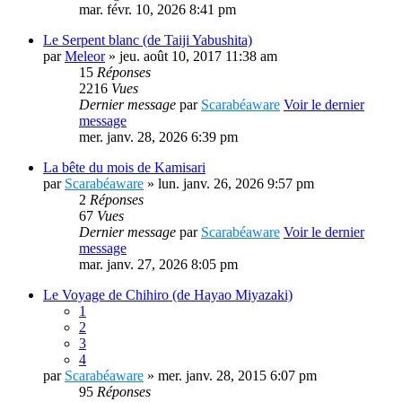
mar. févr. 10, 2026 8:41 pm
Le Serpent blanc (de Taiji Yabushita)
par
Meleor
» jeu. août 10, 2017 11:38 am
15
Réponses
2216
Vues
Dernier message
par
Scarabéaware
Voir le dernier
message
mer. janv. 28, 2026 6:39 pm
La bête du mois de Kamisari
par
Scarabéaware
» lun. janv. 26, 2026 9:57 pm
2
Réponses
67
Vues
Dernier message
par
Scarabéaware
Voir le dernier
message
mar. janv. 27, 2026 8:05 pm
Le Voyage de Chihiro (de Hayao Miyazaki)
1
2
3
4
par
Scarabéaware
» mer. janv. 28, 2015 6:07 pm
95
Réponses