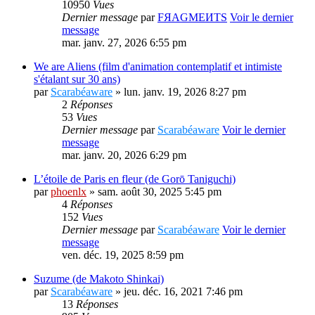
10950
Vues
Dernier message
par
FЯAGMEИTS
Voir le dernier
message
mar. janv. 27, 2026 6:55 pm
We are Aliens (film d'animation contemplatif et intimiste
s'étalant sur 30 ans)
par
Scarabéaware
» lun. janv. 19, 2026 8:27 pm
2
Réponses
53
Vues
Dernier message
par
Scarabéaware
Voir le dernier
message
mar. janv. 20, 2026 6:29 pm
L’étoile de Paris en fleur (de Gorō Taniguchi)
par
phoenlx
» sam. août 30, 2025 5:45 pm
4
Réponses
152
Vues
Dernier message
par
Scarabéaware
Voir le dernier
message
ven. déc. 19, 2025 8:59 pm
Suzume (de Makoto Shinkai)
par
Scarabéaware
» jeu. déc. 16, 2021 7:46 pm
13
Réponses