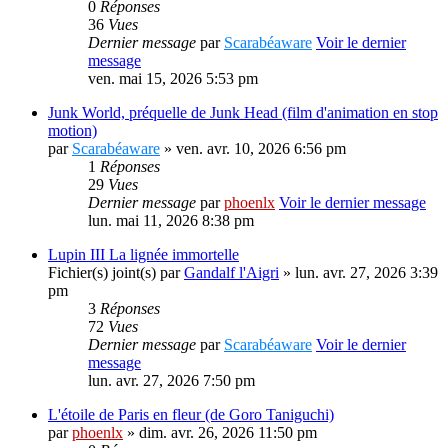
0
Réponses
36
Vues
Dernier message
par
Scarabéaware
Voir le dernier
message
ven. mai 15, 2026 5:53 pm
Junk World, préquelle de Junk Head (film d'animation en stop
motion)
par
Scarabéaware
» ven. avr. 10, 2026 6:56 pm
1
Réponses
29
Vues
Dernier message
par
phoenlx
Voir le dernier message
lun. mai 11, 2026 8:38 pm
Lupin III La lignée immortelle
Fichier(s) joint(s)
par
Gandalf l'Aigri
» lun. avr. 27, 2026 3:39
pm
3
Réponses
72
Vues
Dernier message
par
Scarabéaware
Voir le dernier
message
lun. avr. 27, 2026 7:50 pm
L'étoile de Paris en fleur (de Goro Taniguchi)
par
phoenlx
» dim. avr. 26, 2026 11:50 pm