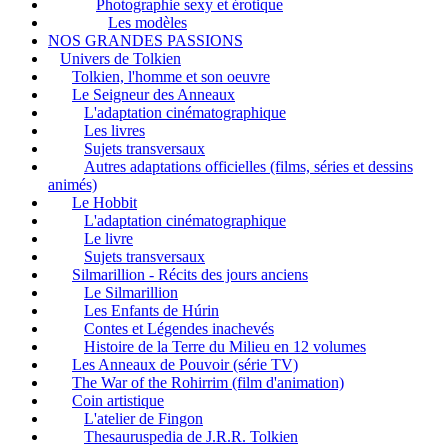
Photographie sexy et érotique
Les modèles
NOS GRANDES PASSIONS
Univers de Tolkien
Tolkien, l'homme et son oeuvre
Le Seigneur des Anneaux
L'adaptation cinématographique
Les livres
Sujets transversaux
Autres adaptations officielles (films, séries et dessins
animés)
Le Hobbit
L'adaptation cinématographique
Le livre
Sujets transversaux
Silmarillion - Récits des jours anciens
Le Silmarillion
Les Enfants de Húrin
Contes et Légendes inachevés
Histoire de la Terre du Milieu en 12 volumes
Les Anneaux de Pouvoir (série TV)
The War of the Rohirrim (film d'animation)
Coin artistique
L'atelier de Fingon
Thesauruspedia de J.R.R. Tolkien