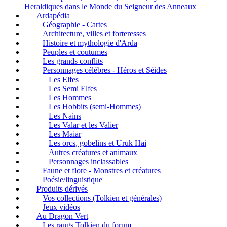
Heraldiques dans le Monde du Seigneur des Anneaux
Ardapédia
Géographie - Cartes
Architecture, villes et forteresses
Histoire et mythologie d'Arda
Peuples et coutumes
Les grands conflits
Personnages célébres - Héros et Séides
Les Elfes
Les Semi Elfes
Les Hommes
Les Hobbits (semi-Hommes)
Les Nains
Les Valar et les Valier
Les Maiar
Les orcs, gobelins et Uruk Hai
Autres créatures et animaux
Personnages inclassables
Faune et flore - Monstres et créatures
Poésie/linguistique
Produits dérivés
Vos collections (Tolkien et générales)
Jeux vidéos
Au Dragon Vert
Les rangs Tolkien du forum