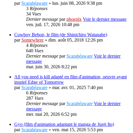
par
Scarabéaware
» lun. juin 08, 2026 9:38 pm
3
Réponses
34
Vues
Dernier message
par
phoenlx
Voir le dernier message
ven. juil. 17, 2026 10:48 pm
Cowboy Bebop, le film (de Shinichiro Watanabe)
par
Somewhere
» dim. août 05, 2018 12:26 pm
4
Réponses
640
Vues
Dernier message
par
Scarabéaware
Voir le dernier
message
mar. juin 30, 2026 8:22 pm
All you need is kill adapté en film d'animation, oeuvre ayant
inspiré Edge of Tomorrow
par
Scarabéaware
» mar. avr. 01, 2025 7:40 pm
6
Réponses
287
Vues
Dernier message
par
Scarabéaware
Voir le dernier
message
mer. mai 20, 2026 6:52 pm
Gyo (film d'animation adaptant le manga de Junji Ito)
par
Scarabéaware
» ven. mai 15, 2026 5:53 pm