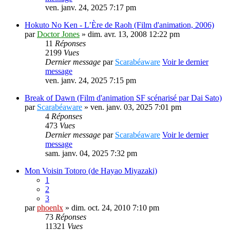
ven. janv. 24, 2025 7:17 pm
Hokuto No Ken - L’Ère de Raoh (Film d'animation, 2006)
par
Doctor Jones
» dim. avr. 13, 2008 12:22 pm
11
Réponses
2199
Vues
Dernier message
par
Scarabéaware
Voir le dernier
message
ven. janv. 24, 2025 7:15 pm
Break of Dawn (Film d'animation SF scénarisé par Dai Sato)
par
Scarabéaware
» ven. janv. 03, 2025 7:01 pm
4
Réponses
473
Vues
Dernier message
par
Scarabéaware
Voir le dernier
message
sam. janv. 04, 2025 7:32 pm
Mon Voisin Totoro (de Hayao Miyazaki)
1
2
3
par
phoenlx
» dim. oct. 24, 2010 7:10 pm
73
Réponses
11321
Vues