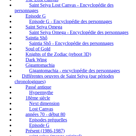
Saint Seiya Lost Canvas - Encyclopédie des
personnages
Episode G
Episode G - Encyclopédie des personnages
Saint Seiya Omega
Saint Seiya Omega - Encyclopédie des personnages
Saintia Shô
Saintia Shô - Encyclopédie des personnages
Soul of Gold
Knights of the Zodiac (reboot 3D)
Dark Wing
Gigantomachia
Gigantomachia - encyclopédie des personnages
Différentes oeuvres de Saint Seiya (par périodes
chronologiques)
Passé antique
Hypermythe
18ème siècle
Next dimension
Lost Canvas
années 70 - début 80
Episodes préquelles
Episode G
Présent (1986-1987)