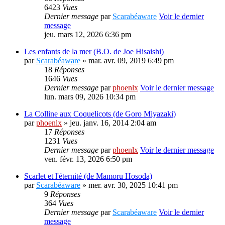
6423
Vues
Dernier message
par
Scarabéaware
Voir le dernier
message
jeu. mars 12, 2026 6:36 pm
Les enfants de la mer (B.O. de Joe Hisaishi)
par
Scarabéaware
» mar. avr. 09, 2019 6:49 pm
18
Réponses
1646
Vues
Dernier message
par
phoenlx
Voir le dernier message
lun. mars 09, 2026 10:34 pm
La Colline aux Coquelicots (de Goro Miyazaki)
par
phoenlx
» jeu. janv. 16, 2014 2:04 am
17
Réponses
1231
Vues
Dernier message
par
phoenlx
Voir le dernier message
ven. févr. 13, 2026 6:50 pm
Scarlet et l'éternité (de Mamoru Hosoda)
par
Scarabéaware
» mer. avr. 30, 2025 10:41 pm
9
Réponses
364
Vues
Dernier message
par
Scarabéaware
Voir le dernier
message