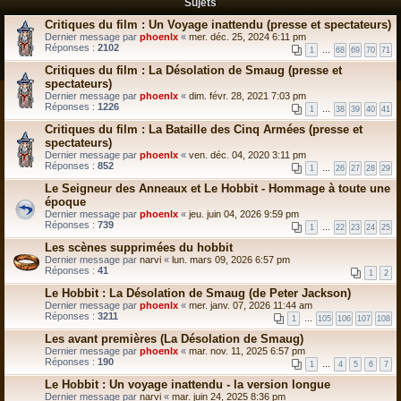
Sujets
Critiques du film : Un Voyage inattendu (presse et spectateurs)
Dernier message par
phoenlx
«
mer. déc. 25, 2024 6:11 pm
Réponses :
2102
1
…
68
69
70
71
Critiques du film : La Désolation de Smaug (presse et
spectateurs)
Dernier message par
phoenlx
«
dim. févr. 28, 2021 7:03 pm
Réponses :
1226
1
…
38
39
40
41
Critiques du film : La Bataille des Cinq Armées (presse et
spectateurs)
Dernier message par
phoenlx
«
ven. déc. 04, 2020 3:11 pm
Réponses :
852
1
…
26
27
28
29
Le Seigneur des Anneaux et Le Hobbit - Hommage à toute une
époque
Dernier message par
phoenlx
«
jeu. juin 04, 2026 9:59 pm
Réponses :
739
1
…
22
23
24
25
Les scènes supprimées du hobbit
Dernier message par
narvi
«
lun. mars 09, 2026 6:57 pm
Réponses :
41
1
2
Le Hobbit : La Désolation de Smaug (de Peter Jackson)
Dernier message par
phoenlx
«
mer. janv. 07, 2026 11:44 am
Réponses :
3211
1
…
105
106
107
108
Les avant premières (La Désolation de Smaug)
Dernier message par
phoenlx
«
mar. nov. 11, 2025 6:57 pm
Réponses :
190
1
…
4
5
6
7
Le Hobbit : Un voyage inattendu - la version longue
Dernier message par
narvi
«
mar. juin 24, 2025 8:36 pm