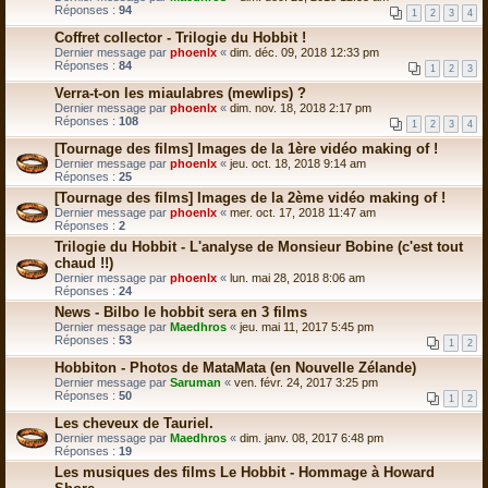
Réponses :
94
1
2
3
4
Coffret collector - Trilogie du Hobbit !
Dernier message par
phoenlx
«
dim. déc. 09, 2018 12:33 pm
Réponses :
84
1
2
3
Verra-t-on les miaulabres (mewlips) ?
Dernier message par
phoenlx
«
dim. nov. 18, 2018 2:17 pm
Réponses :
108
1
2
3
4
[Tournage des films] Images de la 1ère vidéo making of !
Dernier message par
phoenlx
«
jeu. oct. 18, 2018 9:14 am
Réponses :
25
[Tournage des films] Images de la 2ème vidéo making of !
Dernier message par
phoenlx
«
mer. oct. 17, 2018 11:47 am
Réponses :
2
Trilogie du Hobbit - L'analyse de Monsieur Bobine (c'est tout
chaud !!)
Dernier message par
phoenlx
«
lun. mai 28, 2018 8:06 am
Réponses :
24
News - Bilbo le hobbit sera en 3 films
Dernier message par
Maedhros
«
jeu. mai 11, 2017 5:45 pm
Réponses :
53
1
2
Hobbiton - Photos de MataMata (en Nouvelle Zélande)
Dernier message par
Saruman
«
ven. févr. 24, 2017 3:25 pm
Réponses :
50
1
2
Les cheveux de Tauriel.
Dernier message par
Maedhros
«
dim. janv. 08, 2017 6:48 pm
Réponses :
19
Les musiques des films Le Hobbit - Hommage à Howard