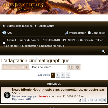
Sujets sans réponse
Sujets actifs
FAQ
M’enregistrer
Connexion
Accueil
Index du forum
NOS GRANDES PASSIONS
Univers de Tolkien
Le Hobbit
L'adaptation cinématographique
ec
L'adaptation cinématographique
he
Nouveau sujet
rc
121 sujets
he
1
2
3
r
Annonces
News trilogie Hobbit (topic sans commentaires, ne postez pas
SVP)
Dernier message par
phoenlx
«
ven. janv. 22, 2016 10:26 am
Réponses :
625
1
…
18
19
20
21