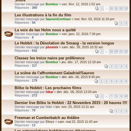
Shore
Dernier message par
Bombur
«
ven. févr. 12, 2016 1:52 am
Réponses :
360
1
…
10
11
12
13
Les illustrations à la fin du film
Dernier message par
SauronGorthaur
«
mer. févr. 03, 2016 11:33 pm
Réponses :
54
1
2
La voix de Ian Holm nous a quitté
Dernier message par
Bombur
«
ven. janv. 22, 2016 7:39 pm
Réponses :
8
Le Hobbit : la Désolation de Smaug - la version longue
Dernier message par
phoenlx
«
sam. déc. 26, 2015 10:32 am
Réponses :
642
1
…
19
20
21
22
Classez les treize nains par préférence
Dernier message par
Bombur
«
jeu. déc. 17, 2015 12:18 am
Réponses :
117
1
2
3
4
La scène de l'affrontement Galadriel/Sauron
Dernier message par
Bombur
«
dim. déc. 06, 2015 8:45 pm
Réponses :
179
1
2
3
4
5
6
Bilbo le Hobbit : Les prochains films
Dernier message par
itikar
«
dim. déc. 06, 2015 12:03 am
Réponses :
272
1
…
7
8
9
10
Dernier live Bilbo le Hobbit : 22 Novembre 2015 : 20 heures !!!!
Dernier message par
Náin
«
lun. nov. 23, 2015 12:11 am
Réponses :
79
1
2
3
Freeman et Cumberbatch au théâtre
Dernier message par
Elmys
«
sam. mai 23, 2015 11:43 am
Réponses :
13
Les extrapolations hobbitesques itikariennes