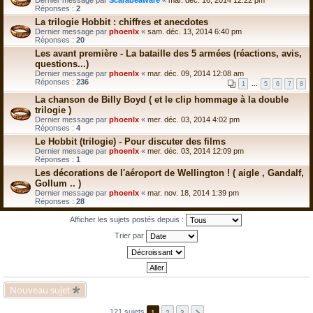
Dernier message par
Scarabéaware
«
mar. déc. 16, 2014 12:22 pm
Réponses :
2
La trilogie Hobbit : chiffres et anecdotes
Dernier message par
phoenlx
«
sam. déc. 13, 2014 6:40 pm
Réponses :
20
Les avant première - La bataille des 5 armées (réactions, avis,
questions...)
Dernier message par
phoenlx
«
mar. déc. 09, 2014 12:08 am
Réponses :
236
1
…
5
6
7
8
La chanson de Billy Boyd ( et le clip hommage à la double
trilogie )
Dernier message par
phoenlx
«
mer. déc. 03, 2014 4:02 pm
Réponses :
4
Le Hobbit (trilogie) - Pour discuter des films
Dernier message par
phoenlx
«
mer. déc. 03, 2014 12:09 pm
Réponses :
1
Les décorations de l'aéroport de Wellington ! ( aigle , Gandalf,
Gollum .. )
Dernier message par
phoenlx
«
mar. nov. 18, 2014 1:39 pm
Réponses :
28
Afficher les sujets postés depuis :
Trier par
Nouveau sujet
121 sujets
1
2
3