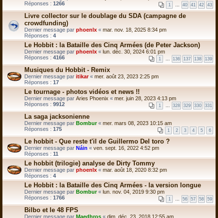
Réponses :
1266
1
…
40
41
42
43
Livre collector sur le doublage du SDA (campagne de
crowdfunding)
Dernier message par
phoenlx
«
mar. nov. 18, 2025 8:34 pm
Réponses :
4
Le Hobbit : la Bataille des Cinq Armées (de Peter Jackson)
Dernier message par
phoenlx
«
lun. déc. 30, 2024 6:01 pm
Réponses :
4166
1
…
136
137
138
139
Musiques du Hobbit - Remix
Dernier message par
itikar
«
mer. août 23, 2023 2:25 pm
Réponses :
17
Le tournage - photos vidéos et news !!
Dernier message par
Aries Phoenix
«
mer. juin 28, 2023 4:13 pm
Réponses :
9912
1
…
328
329
330
331
La saga jacksonienne
Dernier message par
Bombur
«
mer. mars 08, 2023 10:15 am
Réponses :
175
1
2
3
4
5
6
Le hobbit - Que reste t'il de Guillermo Del toro ?
Dernier message par
Náin
«
ven. sept. 16, 2022 4:52 pm
Réponses :
11
Le hobbit (trilogie) analyse de Dirty Tommy
Dernier message par
phoenlx
«
mar. août 18, 2020 8:32 pm
Réponses :
4
Le Hobbit : la Bataille des Cinq Armées - la version longue
Dernier message par
Bombur
«
lun. nov. 04, 2019 9:30 pm
Réponses :
1766
1
…
56
57
58
59
Bilbo et le 48 FPS
Dernier message par
Maedhros
«
dim. déc. 23, 2018 12:55 am