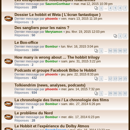
Dernier message par
SauronGorthaur
«
mar. mai 12, 2015 10:39 pm
Réponses :
209
1
…
4
5
6
7
Dossier Le hobbit et Weta ( L'écran fantastique )
Dernier message par
phoenlx
«
ven. mars 13, 2015 11:18 pm
Réponses :
3
Des sangliers pour les nains ?
Dernier message par
Merytamon
«
jeu. févr. 19, 2015 12:03 pm
Réponses :
50
1
2
Le Box-office
Dernier message par
Bombur
«
lun. févr. 16, 2015 3:04 pm
Réponses :
1694
1
…
54
55
56
57
How many is wrong about ... The hobbit trilogy
Dernier message par
Bombur
«
sam. janv. 31, 2015 3:22 pm
Réponses :
2
Podcasts et groupe Facebook Bilbo le Hobbit
Dernier message par
phoenlx
«
jeu. janv. 22, 2015 8:33 pm
Réponses :
432
1
…
12
13
14
15
Tolkiendrim (news, analyses, podcasts)
Dernier message par
phoenlx
«
mer. janv. 14, 2015 7:32 pm
Réponses :
934
1
…
29
30
31
32
La chronologie des livres / La chronologie des films
Dernier message par
Bombur
«
sam. déc. 27, 2014 6:26 pm
Réponses :
8
Le problème du Nord
Dernier message par
Bombur
«
mer. déc. 17, 2014 6:23 pm
Réponses :
28
Le Hobbit et l'expérience du Dolby Atmos