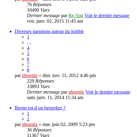
76
Réponses
10490
Vues
Dernier message
par
Re-Van
Voir le dernier message
ven. janv. 02, 2015 11:45 am
Diverses parutions autour du hobbit
1
…
4
5
6
7
8
par
phoenlx
» dim. nov. 11, 2012 4:46 pm
229
Réponses
33893
Vues
Dernier message
par
phoenlx
Voir le dernier message
sam. janv. 11, 2014 11:34 am
Beorn est-il un berserker ?
1
2
par
phoenlx
» mar. juin 02, 2009 5:23 pm
36
Réponses
11367
Vues