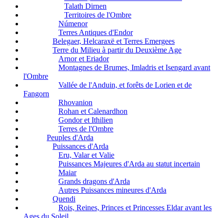
Talath Dirnen
Territoires de l'Ombre
Númenor
Terres Antiques d'Endor
Belegaer, Helcaraxë et Terres Emergees
Terre du Milieu à partir du Deuxième Age
Arnor et Eriador
Montagnes de Brumes, Imladris et Isengard avant
l'Ombre
Vallée de l'Anduin, et forêts de Lorien et de
Fangorn
Rhovanion
Rohan et Calenardhon
Gondor et Ithilien
Terres de l'Ombre
Peuples d'Arda
Puissances d'Arda
Eru, Valar et Valie
Puissances Majeures d'Arda au statut incertain
Maiar
Grands dragons d'Arda
Autres Puissances mineures d'Arda
Quendi
Rois, Reines, Princes et Princesses Eldar avant les
Ages du Soleil