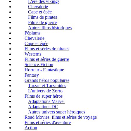
L'ère des vikings
Chevalerie
Cape et épée
Films de pirates
Films de guerre
Autres films historiques
Péplums
Chevalerie
Cape et épée
Films et séries de pirates
Westerns
Films et séries de guerre
Science-Fiction
Horreur - Fantastique
Fantasy
Grands héros populaires
Tarzan et Tarzanides
L'univers de Zorro
Films de super héros
Adaptations Marvel
Adaptations DC
Autres univers super héroiques
Road Movies, films et séries de voyage
Films et séries d'aventure
Action