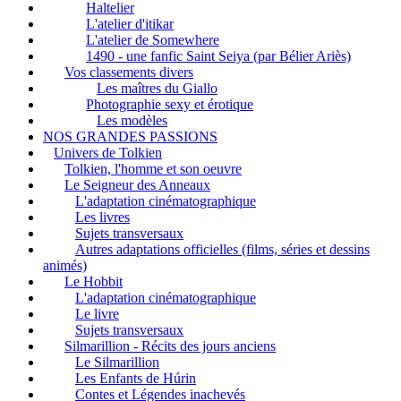
Haltelier
L'atelier d'itikar
L'atelier de Somewhere
1490 - une fanfic Saint Seiya (par Bélier Ariès)
Vos classements divers
Les maîtres du Giallo
Photographie sexy et érotique
Les modèles
NOS GRANDES PASSIONS
Univers de Tolkien
Tolkien, l'homme et son oeuvre
Le Seigneur des Anneaux
L'adaptation cinématographique
Les livres
Sujets transversaux
Autres adaptations officielles (films, séries et dessins
animés)
Le Hobbit
L'adaptation cinématographique
Le livre
Sujets transversaux
Silmarillion - Récits des jours anciens
Le Silmarillion
Les Enfants de Húrin
Contes et Légendes inachevés