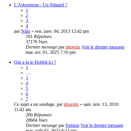
L'Arkenstone : Un Silmaril ?
1
2
3
4
par
Náin
» ven. janv. 04, 2013 12:42 pm
101
Réponses
37176
Vues
Dernier message
par
phoenlx
Voir le dernier message
mar. avr. 01, 2025 7:10 pm
Qui a lu le Hobbit ici ?
1
…
3
4
5
6
7
Ce sujet a un sondage.
par
phoenlx
» sam. nov. 13, 2010
11:42 am
200
Réponses
28604
Vues
Dernier message
par
Pulsion
Voir le dernier message
mar. août 02, 2022 6:22 pm