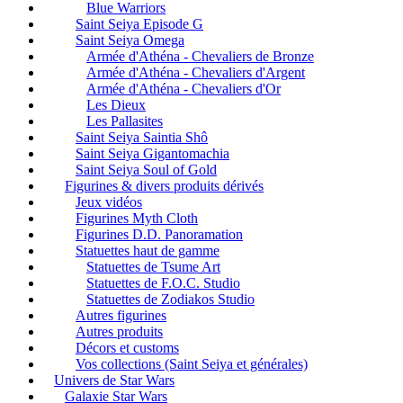
Blue Warriors
Saint Seiya Episode G
Saint Seiya Omega
Armée d'Athéna - Chevaliers de Bronze
Armée d'Athéna - Chevaliers d'Argent
Armée d'Athéna - Chevaliers d'Or
Les Dieux
Les Pallasites
Saint Seiya Saintia Shô
Saint Seiya Gigantomachia
Saint Seiya Soul of Gold
Figurines & divers produits dérivés
Jeux vidéos
Figurines Myth Cloth
Figurines D.D. Panoramation
Statuettes haut de gamme
Statuettes de Tsume Art
Statuettes de F.O.C. Studio
Statuettes de Zodiakos Studio
Autres figurines
Autres produits
Décors et customs
Vos collections (Saint Seiya et générales)
Univers de Star Wars
Galaxie Star Wars