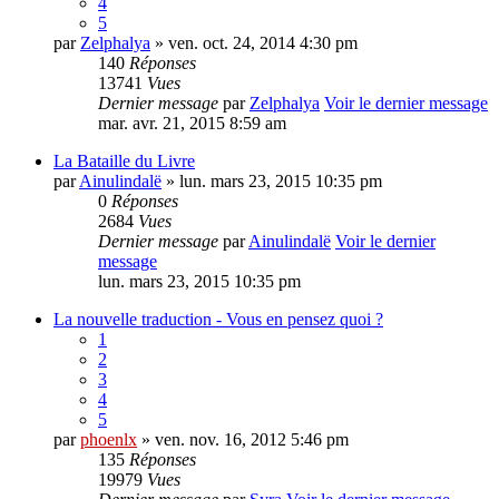
4
5
par
Zelphalya
» ven. oct. 24, 2014 4:30 pm
140
Réponses
13741
Vues
Dernier message
par
Zelphalya
Voir le dernier message
mar. avr. 21, 2015 8:59 am
La Bataille du Livre
par
Ainulindalë
» lun. mars 23, 2015 10:35 pm
0
Réponses
2684
Vues
Dernier message
par
Ainulindalë
Voir le dernier
message
lun. mars 23, 2015 10:35 pm
La nouvelle traduction - Vous en pensez quoi ?
1
2
3
4
5
par
phoenlx
» ven. nov. 16, 2012 5:46 pm
135
Réponses
19979
Vues