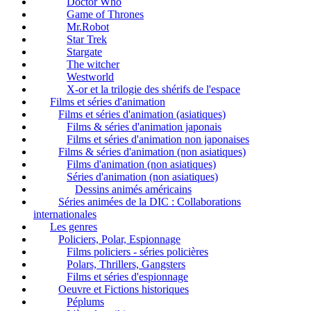
Doctor Who
Game of Thrones
Mr.Robot
Star Trek
Stargate
The witcher
Westworld
X-or et la trilogie des shérifs de l'espace
Films et séries d'animation
Films et séries d'animation (asiatiques)
Films & séries d'animation japonais
Films et séries d'animation non japonaises
Films & séries d'animation (non asiatiques)
Films d'animation (non asiatiques)
Séries d'animation (non asiatiques)
Dessins animés américains
Séries animées de la DIC : Collaborations
internationales
Les genres
Policiers, Polar, Espionnage
Films policiers - séries policières
Polars, Thrillers, Gangsters
Films et séries d'espionnage
Oeuvre et Fictions historiques
Péplums