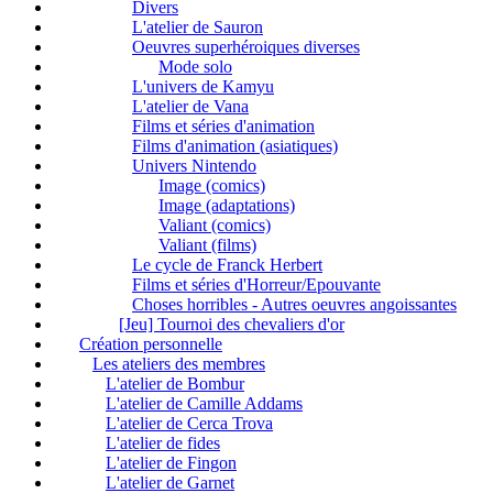
Divers
L'atelier de Sauron
Oeuvres superhéroiques diverses
Mode solo
L'univers de Kamyu
L'atelier de Vana
Films et séries d'animation
Films d'animation (asiatiques)
Univers Nintendo
Image (comics)
Image (adaptations)
Valiant (comics)
Valiant (films)
Le cycle de Franck Herbert
Films et séries d'Horreur/Epouvante
Choses horribles - Autres oeuvres angoissantes
[Jeu] Tournoi des chevaliers d'or
Création personnelle
Les ateliers des membres
L'atelier de Bombur
L'atelier de Camille Addams
L'atelier de Cerca Trova
L'atelier de fides
L'atelier de Fingon
L'atelier de Garnet