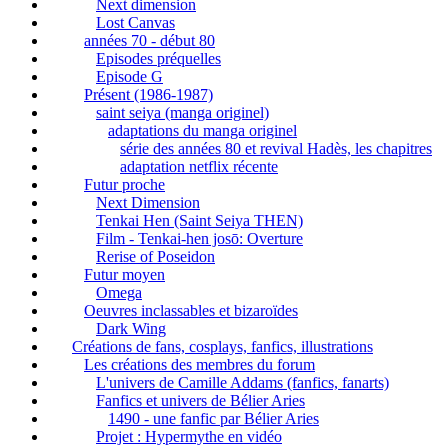
Next dimension
Lost Canvas
années 70 - début 80
Episodes préquelles
Episode G
Présent (1986-1987)
saint seiya (manga originel)
adaptations du manga originel
série des années 80 et revival Hadès, les chapitres
adaptation netflix récente
Futur proche
Next Dimension
Tenkai Hen (Saint Seiya THEN)
Film - Tenkai-hen josō: Overture
Rerise of Poseidon
Futur moyen
Omega
Oeuvres inclassables et bizaroïdes
Dark Wing
Créations de fans, cosplays, fanfics, illustrations
Les créations des membres du forum
L'univers de Camille Addams (fanfics, fanarts)
Fanfics et univers de Bélier Aries
1490 - une fanfic par Bélier Aries
Projet : Hypermythe en vidéo