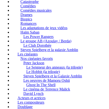
Catastrophe
Comédies
Comédies musicales
Drames
Biopics
Romances
Les adaptations de jeux vidéos
Haïm Saban
Les Power Rangers
Le groupe AB (Azoulay / Berda)
Le Club Dorothée
Steven Spielberg et la galaxie Amblin
Les cinéastes
Nos cinéastes favoris
Peter Jackson
Le Seigneur des anneaux (la trilogie)
Le Hobbit (la trilogie)
Steven Spielberg et la Galaxie Amblin
Les oeuvres de Mamoru Oshii
Ghost In The Shell
Le cinéma de Terrence Malick
David Lynch
Acteurs et actrices
Les compositeurs
Doublage