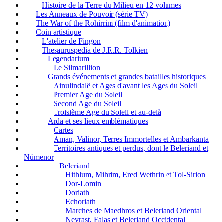
Histoire de la Terre du Milieu en 12 volumes
Les Anneaux de Pouvoir (série TV)
The War of the Rohirrim (film d'animation)
Coin artistique
L'atelier de Fingon
Thesauruspedia de J.R.R. Tolkien
Legendarium
Le Silmarillion
Grands événements et grandes batailles historiques
Ainulindalë et Ages d'avant les Ages du Soleil
Premier Age du Soleil
Second Age du Soleil
Troisième Age du Soleil et au-delà
Arda et ses lieux emblématiques
Cartes
Aman, Valinor, Terres Immortelles et Ambarkanta
Territoires antiques et perdus, dont le Beleriand et
Númenor
Beleriand
Hithlum, Mihrim, Ered Wethrin et Tol-Sirion
Dor-Lomin
Doriath
Echoriath
Marches de Maedhros et Beleriand Oriental
Nevrast, Falas et Beleriand Occidental