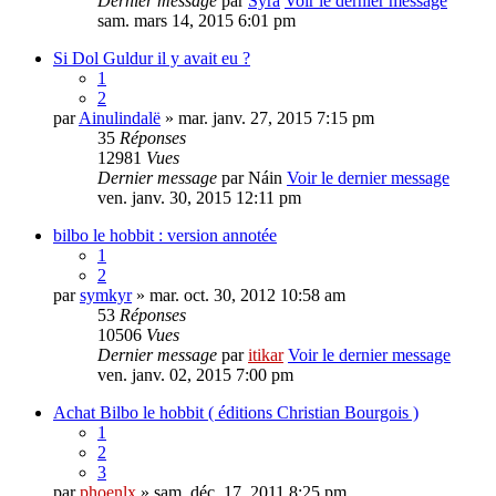
Dernier message
par
Syra
Voir le dernier message
sam. mars 14, 2015 6:01 pm
Si Dol Guldur il y avait eu ?
1
2
par
Ainulindalë
» mar. janv. 27, 2015 7:15 pm
35
Réponses
12981
Vues
Dernier message
par
Náin
Voir le dernier message
ven. janv. 30, 2015 12:11 pm
bilbo le hobbit : version annotée
1
2
par
symkyr
» mar. oct. 30, 2012 10:58 am
53
Réponses
10506
Vues
Dernier message
par
itikar
Voir le dernier message
ven. janv. 02, 2015 7:00 pm
Achat Bilbo le hobbit ( éditions Christian Bourgois )
1
2
3
par
phoenlx
» sam. déc. 17, 2011 8:25 pm