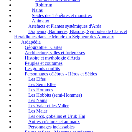
Rohirrim
Nains
Seides des Ténébres et monstres
Animaux
Artefacts et Plantes systémiques d'Arda
Drapeaux, Bannières, Blasons, Symboles de Clans et
Heraldiques dans le Monde du Seigneur des Anneaux
Ardapédia
Géographie - Cartes
Architecture, villes et forteresses
Histoire et mythologie d'Arda
Peuples et coutumes
Les grands conflits
Personnages célébres - Héros et Séides
Les Elfes
Les Semi Elfes
Les Hommes
Les Hobbits (semi-Hommes)
Les Nains
Les Valar et les Valier
Les Maiar
Les orcs, gobelins et Uruk Hai
Autres créatures et animaux
Personnages inclassables