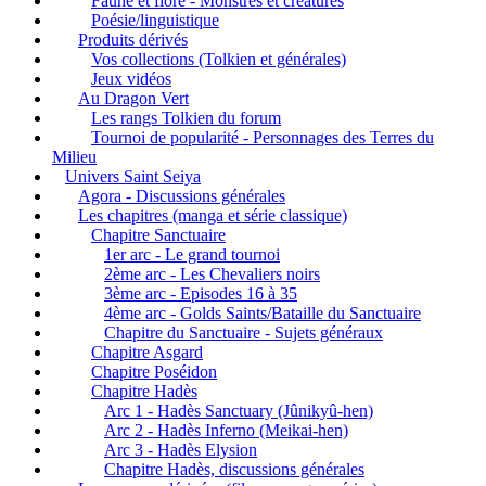
Faune et flore - Monstres et créatures
Poésie/linguistique
Produits dérivés
Vos collections (Tolkien et générales)
Jeux vidéos
Au Dragon Vert
Les rangs Tolkien du forum
Tournoi de popularité - Personnages des Terres du
Milieu
Univers Saint Seiya
Agora - Discussions générales
Les chapitres (manga et série classique)
Chapitre Sanctuaire
1er arc - Le grand tournoi
2ème arc - Les Chevaliers noirs
3ème arc - Episodes 16 à 35
4ème arc - Golds Saints/Bataille du Sanctuaire
Chapitre du Sanctuaire - Sujets généraux
Chapitre Asgard
Chapitre Poséidon
Chapitre Hadès
Arc 1 - Hadès Sanctuary (Jûnikyû-hen)
Arc 2 - Hadès Inferno (Meikai-hen)
Arc 3 - Hadès Elysion
Chapitre Hadès, discussions générales