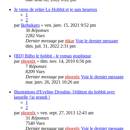
Je viens de relire Le Hobbit et je suis heureux
1
2
par
Ikebukuro
» ven. janv. 15, 2021 9:52 pm
30
Réponses
2282
Vues
Dernier message
par
itikar
Voir le dernier message
dim. juil. 31, 2022 2:31 pm
[BD] Bilbo le hobbit - le roman graphique
par
phoenlx
» dim. nov. 14, 2010 6:56 pm
7
Réponses
8209
Vues
Dernier message
par
phoenlx
Voir le dernier message
mar. janv. 26, 2021 10:26 am
Illustrations d'Eveline Drouhin- l'édition du hobbit avec
laquelle j'ai grandi !
1
2
par
phoenlx
» ven. sept. 27, 2013 12:43 am
31
Réponses
7540
Vues
Dernier message
par
phoenlx
Voir le dernier message