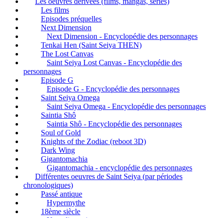
Les oeuvres dérivées (films, mangas, séries)
Les films
Episodes préquelles
Next Dimension
Next Dimension - Encyclopédie des personnages
Tenkai Hen (Saint Seiya THEN)
The Lost Canvas
Saint Seiya Lost Canvas - Encyclopédie des
personnages
Episode G
Episode G - Encyclopédie des personnages
Saint Seiya Omega
Saint Seiya Omega - Encyclopédie des personnages
Saintia Shô
Saintia Shô - Encyclopédie des personnages
Soul of Gold
Knights of the Zodiac (reboot 3D)
Dark Wing
Gigantomachia
Gigantomachia - encyclopédie des personnages
Différentes oeuvres de Saint Seiya (par périodes
chronologiques)
Passé antique
Hypermythe
18ème siècle