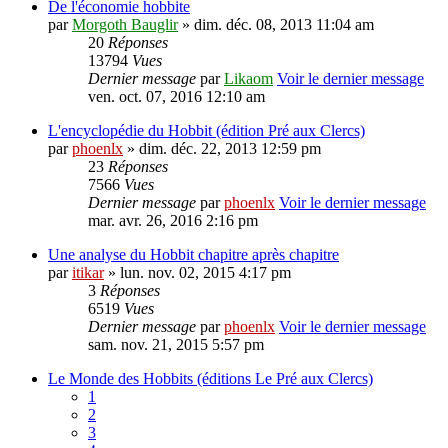
De l'économie hobbite
par
Morgoth Bauglir
» dim. déc. 08, 2013 11:04 am
20
Réponses
13794
Vues
Dernier message
par
Likaom
Voir le dernier message
ven. oct. 07, 2016 12:10 am
L'encyclopédie du Hobbit (édition Pré aux Clercs)
par
phoenlx
» dim. déc. 22, 2013 12:59 pm
23
Réponses
7566
Vues
Dernier message
par
phoenlx
Voir le dernier message
mar. avr. 26, 2016 2:16 pm
Une analyse du Hobbit chapitre après chapitre
par
itikar
» lun. nov. 02, 2015 4:17 pm
3
Réponses
6519
Vues
Dernier message
par
phoenlx
Voir le dernier message
sam. nov. 21, 2015 5:57 pm
Le Monde des Hobbits (éditions Le Pré aux Clercs)
1
2
3