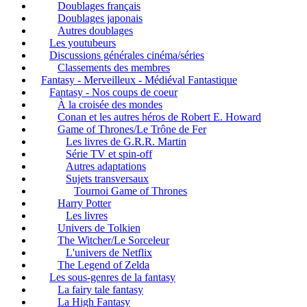
Doublages français
Doublages japonais
Autres doublages
Les youtubeurs
Discussions générales cinéma/séries
Classements des membres
Fantasy - Merveilleux - Médiéval Fantastique
Fantasy - Nos coups de coeur
À la croisée des mondes
Conan et les autres héros de Robert E. Howard
Game of Thrones/Le Trône de Fer
Les livres de G.R.R. Martin
Série TV et spin-off
Autres adaptations
Sujets transversaux
Tournoi Game of Thrones
Harry Potter
Les livres
Univers de Tolkien
The Witcher/Le Sorceleur
L'univers de Netflix
The Legend of Zelda
Les sous-genres de la fantasy
La fairy tale fantasy
La High Fantasy