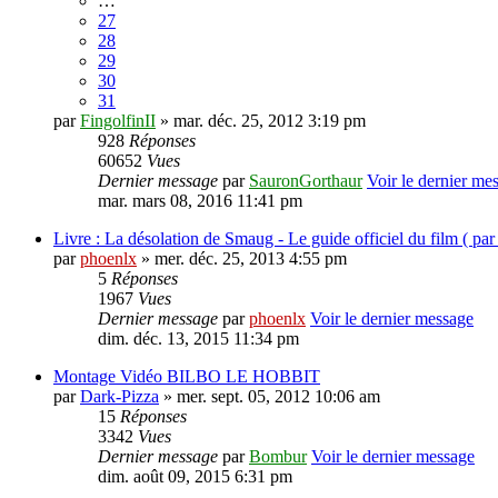
…
27
28
29
30
31
par
FingolfinII
» mar. déc. 25, 2012 3:19 pm
928
Réponses
60652
Vues
Dernier message
par
SauronGorthaur
Voir le dernier me
mar. mars 08, 2016 11:41 pm
Livre : La désolation de Smaug - Le guide officiel du film ( par
par
phoenlx
» mer. déc. 25, 2013 4:55 pm
5
Réponses
1967
Vues
Dernier message
par
phoenlx
Voir le dernier message
dim. déc. 13, 2015 11:34 pm
Montage Vidéo BILBO LE HOBBIT
par
Dark-Pizza
» mer. sept. 05, 2012 10:06 am
15
Réponses
3342
Vues
Dernier message
par
Bombur
Voir le dernier message
dim. août 09, 2015 6:31 pm