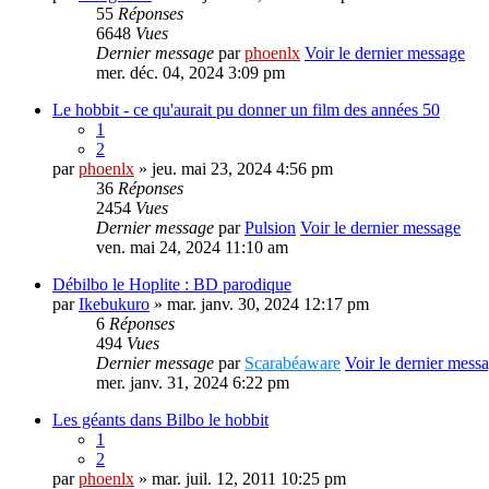
55
Réponses
6648
Vues
Dernier message
par
phoenlx
Voir le dernier message
mer. déc. 04, 2024 3:09 pm
Le hobbit - ce qu'aurait pu donner un film des années 50
1
2
par
phoenlx
» jeu. mai 23, 2024 4:56 pm
36
Réponses
2454
Vues
Dernier message
par
Pulsion
Voir le dernier message
ven. mai 24, 2024 11:10 am
Débilbo le Hoplite : BD parodique
par
Ikebukuro
» mar. janv. 30, 2024 12:17 pm
6
Réponses
494
Vues
Dernier message
par
Scarabéaware
Voir le dernier mess
mer. janv. 31, 2024 6:22 pm
Les géants dans Bilbo le hobbit
1
2
par
phoenlx
» mar. juil. 12, 2011 10:25 pm