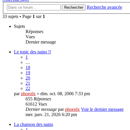
Recherche avancée
Rechercher
33 sujets • Page
1
sur
1
Sujets
Réponses
Vues
Dernier message
Le topic des nains !!
1
…
18
19
20
21
22
par
phoenlx
» dim. oct. 08, 2006 7:33 pm
655
Réponses
61612
Vues
Dernier message
par
phoenlx
Voir le dernier message
mer. janv. 21, 2026 6:20 pm
La chanson des nains
1