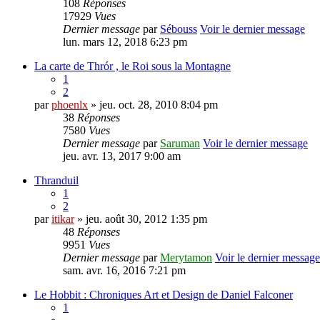
108
Réponses
17929
Vues
Dernier message
par
Sébouss
Voir le dernier message
lun. mars 12, 2018 6:23 pm
La carte de Thrór , le Roi sous la Montagne
1
2
par
phoenlx
» jeu. oct. 28, 2010 8:04 pm
38
Réponses
7580
Vues
Dernier message
par
Saruman
Voir le dernier message
jeu. avr. 13, 2017 9:00 am
Thranduil
1
2
par
itikar
» jeu. août 30, 2012 1:35 pm
48
Réponses
9951
Vues
Dernier message
par
Merytamon
Voir le dernier message
sam. avr. 16, 2016 7:21 pm
Le Hobbit : Chroniques Art et Design de Daniel Falconer
1