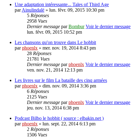
Une adaptation intéressante... Tales of Third Age
par
Ainulindalë
» lun. févr. 09, 2015 10:30 pm
5
Réponses
2958
Vues
Dernier message
par
Bombur
Voir le dernier message
lun. févr. 09, 2015 10:52 pm
Les chansons qu'on trouve dans Le hobbit
par
phoenlx
» mer. nov. 19, 2014 8:43 pm
28
Réponses
21781
Vues
Dernier message
par
phoenlx
Voir le dernier message
ven. nov. 21, 2014 12:13 pm
Les livres sur le film La bataille des cinq armées
par
phoenlx
» dim. nov. 09, 2014 3:36 pm
6
Réponses
2125
Vues
Dernier message
par
phoenlx
Voir le dernier message
jeu. nov. 13, 2014 6:38 pm
Podcast Bilbo le hobbit ( source : elbakin.net )
par
phoenlx
» lun. sept. 22, 2014 6:13 pm
2
Réponses
1506
Vues