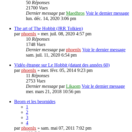
50
Réponses
21700
Vues
Dernier message
par
Maedhros
Voir le dernier message
lun. déc. 14, 2020 3:06 pm
The art of The Hobbit (JRR Tolkien)
par
phoenlx
» mer. juil. 08, 2020 4:57 pm
10
Réponses
1748
Vues
Dernier message
par
phoenlx
Voir le dernier message
sam. juil. 11, 2020 6:54 pm
Vidéo étrange sur Le Hobbit (datant des années 60)
par
phoenlx
» mer. févr. 05, 2014 9:23 pm
11
Réponses
2753
Vues
Dernier message
par
Likaom
Voir le dernier message
mer. mars 21, 2018 10:56 pm
Beorn et les beornides
1
2
3
4
par
phoenlx
» sam. mai 07, 2011 7:02 pm