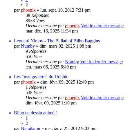
2
par
phoenlx
» lun. sept. 10, 2012 7:31 pm
38
Réponses
8938
Vues
Dernier message
par
phoenlx
Voir le dernier message
mar. déc. 16, 2025 11:34 pm
Leonard Nimoy - The Ballad of Bilbo Baggins
par
Numby
» dim. mars 02, 2025 1:08 pm
9
Réponses
656
Vues
Dernier message
par
Numby
Voir le dernier message
jeu. mars 06, 2025 6:49 pm
Les "mange-terre" du Hobbit
par
phoenlx
» dim. févr. 09, 2025 12:49 pm
1
Réponses
538
Vues
Dernier message
par
phoenlx
Voir le dernier message
dim. févr. 09, 2025 1:10 pm
Bilbo en dessin animé !
1
2
par
Nauglamir
» mer. janv. 25, 2012 9:03 pm