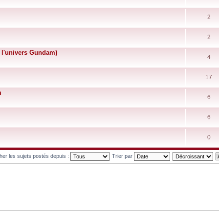
2
2
e l'univers Gundam)
4
17
m
6
6
0
cher les sujets postés depuis :
Trier par