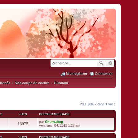
M’enregistrer
Connexion
classés
Nos coups de coeurs
Gundam
29 sujets • Page
1
sur
1
ES
VUES
DERNIER MESSAGE
par
Chernabog
13975
V
ven. janv. 04, 2013 1:28 am
o
i
r
ES
VUES
DERNIER MESSAGE