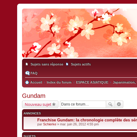
Sujets sans réponse
Sujets actifs
FAQ
Accueil
Index du forum
ESPACE ASIATIQUE
Japanimation, 
Gundam
Nouveau sujet
ANNONCES
Franchise Gundam: la chronologie complète des sér
par
Schierke
» mar. juin 26, 2012 4:55 pm
SUJETS