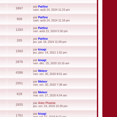
l
e
g
o
r
s
e
r
e
i
n
s
par
Patfine
d
m
r
3897
i
a
V
sam. août 24, 2024 11:23 pm
e
e
l
e
g
o
r
s
e
r
e
i
n
s
par
Patfine
d
m
r
908
i
a
V
sam. août 24, 2024 11:18 pm
e
e
l
e
g
o
r
s
e
r
e
i
n
s
par
Patfine
d
m
r
1283
i
a
V
ven. août 23, 2024 5:30 pm
e
e
l
e
g
o
r
s
e
r
e
i
n
s
par
Patfine
d
m
r
265
i
a
V
jeu. juil. 18, 2024 11:09 pm
e
e
l
e
g
o
r
s
e
r
e
i
n
s
par
kisagi
d
m
r
1583
i
a
V
jeu. janv. 14, 2021 1:52 pm
e
e
l
e
g
o
r
s
e
r
e
i
n
s
par
kisagi
d
m
r
2876
i
a
V
ven. déc. 25, 2020 10:16 am
e
e
l
e
g
o
r
s
e
r
e
i
n
s
par
Meleor
d
m
r
4386
i
a
V
ven. oct. 30, 2020 8:01 am
e
e
l
e
g
o
r
s
e
r
e
i
n
s
par
Meleor
d
m
r
2051
i
a
V
ven. oct. 30, 2020 7:38 am
e
e
l
e
g
o
r
s
e
r
e
i
n
s
par
Meleor
d
m
r
628
i
a
V
mar. oct. 27, 2020 6:54 am
e
e
l
e
g
o
r
s
e
r
e
i
n
s
par
Aries Phoenix
d
m
r
2655
i
a
V
jeu. oct. 24, 2019 10:39 pm
e
e
l
e
g
o
r
s
e
r
e
i
n
s
par
kisagi
d
m
r
1761
i
a
V
mar. juil. 02, 2019 9:22 pm
e