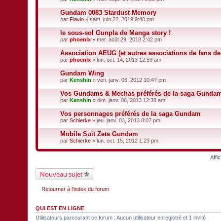
Gundam 0083 Stardust Memory
par
Flavio
» sam. juin 22, 2019 9:40 pm
le sous-sol Gunpla de Manga story !
par
phoenlx
» mer. août 29, 2018 2:42 pm
Association AEUG (et autres associations de fans d
par
phoenlx
» lun. oct. 14, 2013 12:59 am
Gundam Wing
par
Kenshin
» ven. janv. 06, 2012 10:47 pm
Vos Gundams & Mechas préférés de la saga Gunda
par
Kenshin
» dim. janv. 06, 2013 12:38 am
Vos personnages préférés de la saga Gundam
par
Schierke
» jeu. janv. 03, 2013 8:07 pm
Mobile Suit Zeta Gundam
par
Schierke
» lun. oct. 15, 2012 1:23 pm
Affi
Nouveau sujet
Retourner à l’index du forum
QUI EST EN LIGNE
Utilisateurs parcourant ce forum : Aucun utilisateur enregistré et 1 invité