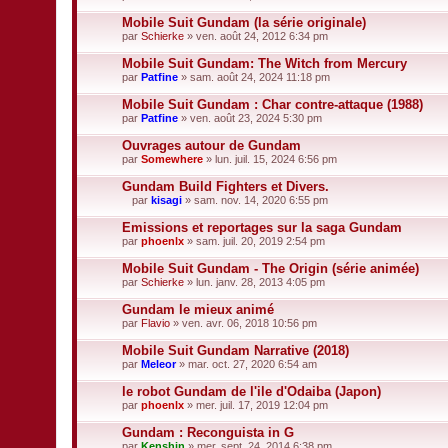
)
t
Mobile Suit Gundam (la série originale)
(
s
par
Schierke
» ven. août 24, 2012 6:34 pm
)
Mobile Suit Gundam: The Witch from Mercury
par
Patfine
» sam. août 24, 2024 11:18 pm
Mobile Suit Gundam : Char contre-attaque (1988)
par
Patfine
» ven. août 23, 2024 5:30 pm
Ouvrages autour de Gundam
par
Somewhere
» lun. juil. 15, 2024 6:56 pm
Gundam Build Fighters et Divers.
par
kisagi
» sam. nov. 14, 2020 6:55 pm
F
i
Emissions et reportages sur la saga Gundam
c
par
phoenlx
» sam. juil. 20, 2019 2:54 pm
h
i
Mobile Suit Gundam - The Origin (série animée)
e
par
r
Schierke
» lun. janv. 28, 2013 4:05 pm
(
s
Gundam le mieux animé
)
par
Flavio
» ven. avr. 06, 2018 10:56 pm
j
o
Mobile Suit Gundam Narrative (2018)
i
par
Meleor
» mar. oct. 27, 2020 6:54 am
n
t
le robot Gundam de l'ile d'Odaiba (Japon)
(
s
par
phoenlx
» mer. juil. 17, 2019 12:04 pm
)
Gundam : Reconguista in G
par
Kenshin
» mer. sept. 24, 2014 6:38 pm