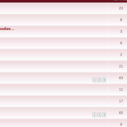
23
8
odies ..
3
8
2
21
83
1
2
3
11
17
65
1
2
3
9