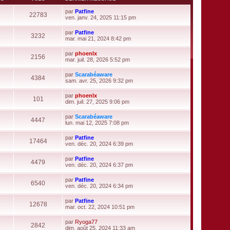
l
e
par
Patfine
22783
d
V
ven. janv. 24, 2025 11:15 pm
e
o
r
i
par
Patfine
n
r
3232
V
mar. mai 21, 2024 8:42 pm
i
l
o
e
e
i
r
par
phoenlx
d
r
2156
m
V
mar. juil. 28, 2026 5:52 pm
e
l
e
o
r
e
s
i
n
par
Scarabéaware
d
s
r
4384
i
V
sam. avr. 25, 2026 9:32 pm
e
a
l
e
o
r
g
e
r
i
n
e
par
phoenlx
d
m
r
101
i
V
dim. juil. 27, 2025 9:06 pm
e
e
l
e
o
r
s
e
r
i
n
s
par
Scarabéaware
d
m
r
4447
i
a
V
lun. mai 12, 2025 7:08 pm
e
e
l
e
g
o
r
s
e
r
e
i
n
s
par
Patfine
d
m
r
17464
i
a
V
ven. déc. 20, 2024 6:39 pm
e
e
l
e
g
o
r
s
e
r
e
i
n
s
par
Patfine
d
m
r
4479
i
a
V
ven. déc. 20, 2024 6:37 pm
e
e
l
e
g
o
r
s
e
r
e
i
n
s
par
Patfine
d
m
r
6540
i
a
V
ven. déc. 20, 2024 6:34 pm
e
e
l
e
g
o
r
s
e
r
e
i
n
s
par
Patfine
d
m
r
12678
i
a
V
mar. oct. 22, 2024 10:51 pm
e
e
l
e
g
o
r
s
e
r
e
i
n
s
par
Ryoga77
d
m
r
2842
i
a
V
dim. août 25, 2024 11:33 am
e
e