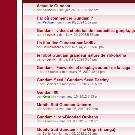
Actualité Gundam
par
Kenshin
» lun. juin 26, 2017 10:02 pm
Par où commencer Gundam ?
par
Patfine
» sam. mai 18, 2024 1:32 pm
Gundam - vidéos et photos de maquettes, gunpla, go
par
phoenlx
» dim. janv. 29, 2023 5:56 pm
Un film live Gundam par Netflix
par
Somewhere
» mer. avr. 14, 2021 6:40 pm
le robot Gundam grandeur nature de Yokohama
par
phoenlx
» dim. juil. 27, 2025 3:34 pm
Gundam - Fanworks et cosplays autour de la saga
par
phoenlx
» mer. mars 06, 2019 12:11 pm
F
i
Gundam Seed / Gundam Seed Destiny
c
par
Schierke
» mar. janv. 10, 2012 2:16 pm
h
F
i
i
Gundam 00
e
c
par
r
Kenshin
» mar. janv. 10, 2012 8:53 pm
h
(
i
s
Mobile Suit Gundam Unicorn
e
)
par
r
Schierke
» ven. oct. 05, 2012 4:20 pm
j
(
o
s
Gundam : Iron-Blooded Orphans
i
)
par
Kenshin
» mar. oct. 06, 2015 6:10 pm
n
j
t
o
Mobile Suit Gundam - The Origin (manga)
(
i
s
par
Schierke
» lun. oct. 08, 2012 1:03 am
n