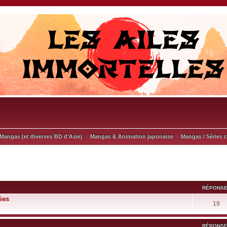
Mangas (et diverses BD d'Asie)
Mangas & Animation japonaise
Mangas / Séries 
RÉPONS
ies
19
RÉPONS