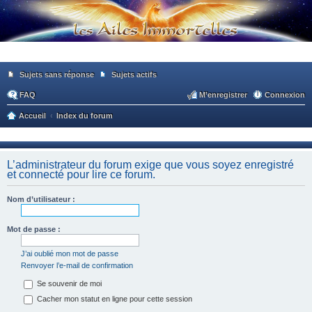
Sujets sans réponse
Sujets actifs
FAQ
M’enregistrer
Connexion
Accueil
Index du forum
ec
he
L’administrateur du forum exige que vous soyez enregistré
rc
et connecté pour lire ce forum.
he
Nom d’utilisateur :
r
Mot de passe :
J’ai oublié mon mot de passe
Renvoyer l’e-mail de confirmation
Se souvenir de moi
Cacher mon statut en ligne pour cette session