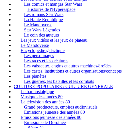
Les comics et mangas Star Wars
Histoires de l'Hyperespace
Les romans Star Wars
La Haute République
Le Mandoverse
Star Wars Légendes
Le coin des auteurs
Les jeux vidéos et les jeux de plateau
Le Mandoverse
Encyclopédie galactique
Les personnages
Les races et les créatures
Les vaisseaux, engins et autres machines/droïdes
Les castes, institutions et autres organisations/concepts
Les planètes
Les guerres, les batailles et les combats
CULTURE POPULAIRE / CULTURE GENERALE
Le bar nostalgique
Musique des années 80
La télévision des années 80
Grand producteurs, empires audiovisuels
Emissions jeunesse des années 80
Emissions jeunesse des années 80
Emissions de Dorothée
Récré A2