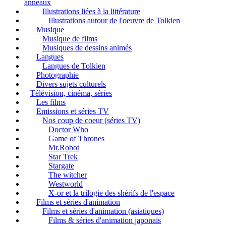
anneaux
Illustrations liées à la littérature
Illustrations autour de l'oeuvre de Tolkien
Musique
Musique de films
Musiques de dessins animés
Langues
Langues de Tolkien
Photographie
Divers sujets culturels
Télévision, cinéma, séries
Les films
Emissions et séries TV
Nos coup de coeur (séries TV)
Doctor Who
Game of Thrones
Mr.Robot
Star Trek
Stargate
The witcher
Westworld
X-or et la trilogie des shérifs de l'espace
Films et séries d'animation
Films et séries d'animation (asiatiques)
Films & séries d'animation japonais