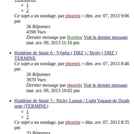
1
2
Ce sujet a un sondage.
par
phoenlx
» dim. avr. 07, 2013 9:06
pm
36
Réponses
4598
Vues
Dernier message
par
Bombur
Voir le dernier message
mar. avr. 09, 2013 11:16 pm
Huitième de finale 6 : Végéta ( DBZ ) / Broly ( DBZ )
TERMINE
Ce sujet a un sondage.
par
phoenlx
» dim. avr. 07, 2013 8:46
pm
26
Réponses
3970
Vues
Dernier message
par
phoenlx
Voir le dernier message
mar. avr. 09, 2013 10:02 pm
Huitième de finale 5 : Nicky Larson / Light Yagami de Death
note (TERMINE)
1
2
Ce sujet a un sondage.
par
phoenlx
» dim. avr. 07, 2013 8:35
pm
33
Réponses