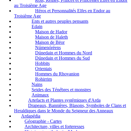
Rois, Reines, Princes et Princesses Elfes en Endor
au Troisième Age
Héros et Personnalités Elfes en Endor au
Troisième Age
Ents et autres peuples pensants
Edain
Maison de Hador
Maison de Haleth
Maison de Bëor
Númenóréens
Dúnedain et Hommes du Nord
Dúnedain et Hommes du Sud
Hobbits
Orientais
Hommes du Rhovanion
Rohirrim
Nains
Seides des Ténébres et monstres
Animaux
Artefacts et Plantes systémiques d'Arda
Drapeaux, Bannières, Blasons, Symboles de Clans et
Heraldiques dans le Monde du Seigneur des Anneaux
Ardapédia
Géographie - Cartes
Architecture, villes et forteresses