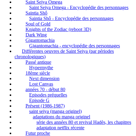
Saint Seiya Omega
Saint Seiya Omega - Encyclopédie des personnages
Saintia Shô
Saintia Shô - Encyclopédie des personnages
Soul of Gold
Knights of the Zodiac (reboot 3D)
Dark Wing
Gigantomachia
Gigantomachia - encyclopédie des personnages
Différentes oeuvres de Saint Seiya (par périodes
chronologiques)
Passé antique
Hypermythe
18ème siècle
Next dimension
Lost Canvas
années 70 - début 80
Episodes préquelles
Episode G
Présent (1986-1987)
saint seiya (manga originel)
adaptations du manga originel
série des années 80 et revival Hadès, les chapitres
adaptation netflix récente
Futur proche