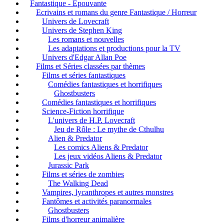
Fantastique - Epouvante
Ecrivains et romans du genre Fantastique / Horreur
Univers de Lovecraft
Univers de Stephen King
Les romans et nouvelles
Les adaptations et productions pour la TV
Univers d'Edgar Allan Poe
Films et Séries classées par thèmes
Films et séries fantastiques
Comédies fantastiques et horrifiques
Ghostbusters
Comédies fantastiques et horrifiques
Science-Fiction horrifique
L'univers de H.P. Lovecraft
Jeu de Rôle : Le mythe de Cthulhu
Alien & Predator
Les comics Aliens & Predator
Les jeux vidéos Aliens & Predator
Jurassic Park
Films et séries de zombies
The Walking Dead
Vampires, lycanthropes et autres monstres
Fantômes et activités paranormales
Ghostbusters
Films d'horreur animalière