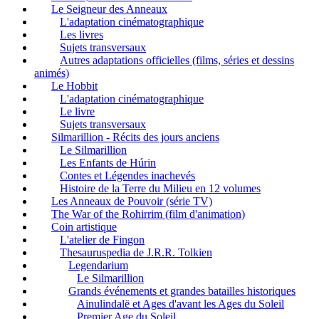
Le Seigneur des Anneaux
L'adaptation cinématographique
Les livres
Sujets transversaux
Autres adaptations officielles (films, séries et dessins
animés)
Le Hobbit
L'adaptation cinématographique
Le livre
Sujets transversaux
Silmarillion - Récits des jours anciens
Le Silmarillion
Les Enfants de Húrin
Contes et Légendes inachevés
Histoire de la Terre du Milieu en 12 volumes
Les Anneaux de Pouvoir (série TV)
The War of the Rohirrim (film d'animation)
Coin artistique
L'atelier de Fingon
Thesauruspedia de J.R.R. Tolkien
Legendarium
Le Silmarillion
Grands événements et grandes batailles historiques
Ainulindalë et Ages d'avant les Ages du Soleil
Premier Age du Soleil