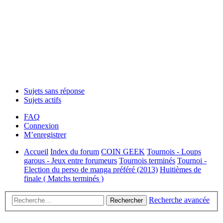
Sujets sans réponse
Sujets actifs
FAQ
Connexion
M’enregistrer
Accueil
Index du forum
COIN GEEK
Tournois - Loups
garous - Jeux entre forumeurs
Tournois terminés
Tournoi -
Election du perso de manga préféré (2013)
Huitièmes de
finale ( Matchs terminés )
Recherche avancée
Rechercher