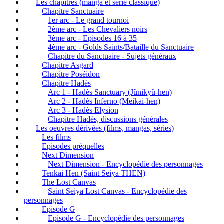
Les chapitres (manga et série classique)
Chapitre Sanctuaire
1er arc - Le grand tournoi
2ème arc - Les Chevaliers noirs
3ème arc - Episodes 16 à 35
4ème arc - Golds Saints/Bataille du Sanctuaire
Chapitre du Sanctuaire - Sujets généraux
Chapitre Asgard
Chapitre Poséidon
Chapitre Hadès
Arc 1 - Hadès Sanctuary (Jûnikyû-hen)
Arc 2 - Hadès Inferno (Meikai-hen)
Arc 3 - Hadès Elysion
Chapitre Hadès, discussions générales
Les oeuvres dérivées (films, mangas, séries)
Les films
Episodes préquelles
Next Dimension
Next Dimension - Encyclopédie des personnages
Tenkai Hen (Saint Seiya THEN)
The Lost Canvas
Saint Seiya Lost Canvas - Encyclopédie des
personnages
Episode G
Episode G - Encyclopédie des personnages