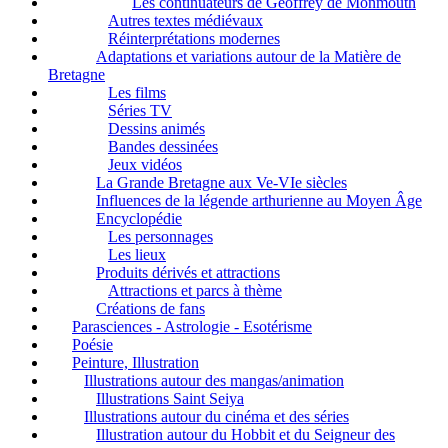
Les continuateurs de Geoffrey de Monmouth
Autres textes médiévaux
Réinterprétations modernes
Adaptations et variations autour de la Matière de
Bretagne
Les films
Séries TV
Dessins animés
Bandes dessinées
Jeux vidéos
La Grande Bretagne aux Ve-VIe siècles
Influences de la légende arthurienne au Moyen Âge
Encyclopédie
Les personnages
Les lieux
Produits dérivés et attractions
Attractions et parcs à thème
Créations de fans
Parasciences - Astrologie - Esotérisme
Poésie
Peinture, Illustration
Illustrations autour des mangas/animation
Illustrations Saint Seiya
Illustrations autour du cinéma et des séries
Illustration autour du Hobbit et du Seigneur des