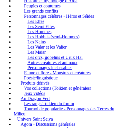
Histoire et mythologie d'Arda
Peuples et coutumes
Les grands conflits
Personnages célébres - Héros et Séides
Les Elfes
Les Semi Elfes
Les Hommes
Les Hobbits (semi-Hommes)
Les Nains
Les Valar et les Valier
Les Maiar
Les orcs, gobelins et Uruk Hai
Autres créatures et animaux
Personnages inclassables
Faune et flore - Monstres et créatures
Poésie/linguistique
Produits dérivés
Vos collections (Tolkien et générales)
Jeux vidéos
Au Dragon Vert
Les rangs Tolkien du forum
Tournoi de popularité - Personnages des Terres du
Milieu
Univers Saint Seiya
Agora - Discussions générales