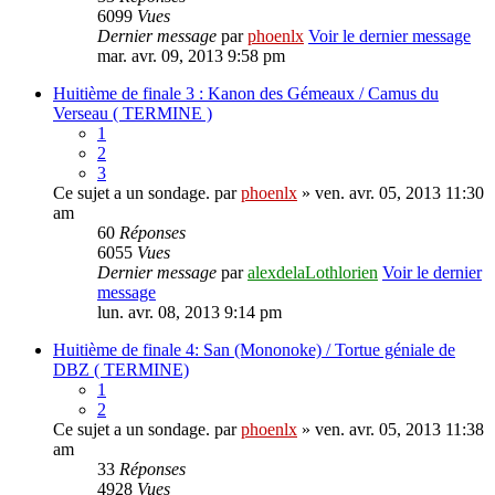
6099
Vues
Dernier message
par
phoenlx
Voir le dernier message
mar. avr. 09, 2013 9:58 pm
Huitième de finale 3 : Kanon des Gémeaux / Camus du
Verseau ( TERMINE )
1
2
3
Ce sujet a un sondage.
par
phoenlx
» ven. avr. 05, 2013 11:30
am
60
Réponses
6055
Vues
Dernier message
par
alexdelaLothlorien
Voir le dernier
message
lun. avr. 08, 2013 9:14 pm
Huitième de finale 4: San (Mononoke) / Tortue géniale de
DBZ ( TERMINE)
1
2
Ce sujet a un sondage.
par
phoenlx
» ven. avr. 05, 2013 11:38
am
33
Réponses
4928
Vues