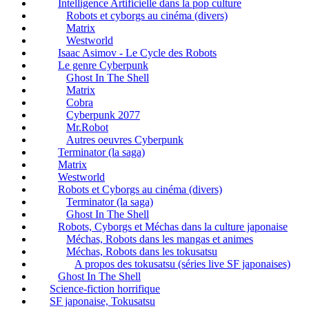
Intelligence Artificielle dans la pop culture
Robots et cyborgs au cinéma (divers)
Matrix
Westworld
Isaac Asimov - Le Cycle des Robots
Le genre Cyberpunk
Ghost In The Shell
Matrix
Cobra
Cyberpunk 2077
Mr.Robot
Autres oeuvres Cyberpunk
Terminator (la saga)
Matrix
Westworld
Robots et Cyborgs au cinéma (divers)
Terminator (la saga)
Ghost In The Shell
Robots, Cyborgs et Méchas dans la culture japonaise
Méchas, Robots dans les mangas et animes
Méchas, Robots dans les tokusatsu
A propos des tokusatsu (séries live SF japonaises)
Ghost In The Shell
Science-fiction horrifique
SF japonaise, Tokusatsu