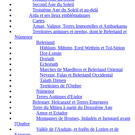
Second Age du Soleil
Troisième Age du Soleil et au-delà
Arda et ses lieux emblématiques
Cartes
Aman, Valinor, Terres Immortelles et Ambarkanta
Territoires antiques et perdus, dont le Beleriand et
Númenor
Beleriand
Hithlum, Mihrim, Ered Wethrin et Tol-Sirion
Dor-Lomin
Doriath
Echoriath
Marches de Maedhros et Beleriand Oriental
Nevrast, Falas et Beleriand Occidental
Talath Dirnen
Territoires de l'Ombre
Númenor
Terres Antiques d'Endor
Belegaer, Helcaraxë et Terres Emergees
Terre du Milieu à partir du Deuxième Age
Arnor et Eriador
Montagnes de Brumes, Imladris et Isengard avant
l'Ombre
Vallée de l'Anduin, et forêts de Lorien et de
Fangorn