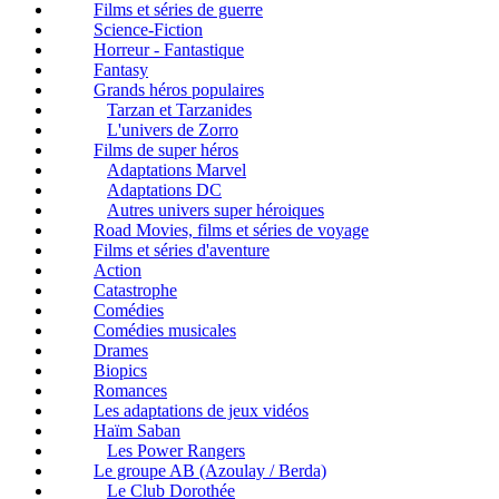
Films et séries de guerre
Science-Fiction
Horreur - Fantastique
Fantasy
Grands héros populaires
Tarzan et Tarzanides
L'univers de Zorro
Films de super héros
Adaptations Marvel
Adaptations DC
Autres univers super héroiques
Road Movies, films et séries de voyage
Films et séries d'aventure
Action
Catastrophe
Comédies
Comédies musicales
Drames
Biopics
Romances
Les adaptations de jeux vidéos
Haïm Saban
Les Power Rangers
Le groupe AB (Azoulay / Berda)
Le Club Dorothée