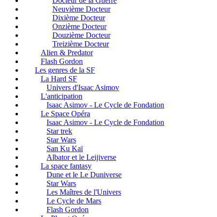
Docteur de la Guerre
Neuvième Docteur
Dixième Docteur
Onzième Docteur
Douzième Docteur
Treizième Docteur
Alien & Predator
Flash Gordon
Les genres de la SF
La Hard SF
Univers d'Isaac Asimov
L'anticipation
Isaac Asimov - Le Cycle de Fondation
Le Space Opéra
Isaac Asimov - Le Cycle de Fondation
Star trek
Star Wars
San Ku Kaï
Albator et le Leijiverse
La space fantasy
Dune et le Le Duniverse
Star Wars
Les Maîtres de l'Univers
Le Cycle de Mars
Flash Gordon