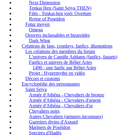
Next Dimension
Tenkai Hen (Saint Seiya THEN)
Film - Tenkai-hen josō: Overture
Rerise of Poseidon
Futur moyen
Omega
Oeuvres inclassables et bizaroïdes
Dark Wing
Créations de fans, cosplays, fanfics, illustrations
Les créations des membres du forum
L'univers de Camille Addams (fanfics, fanarts)
Fanfics et univers de Bélier Aries
1490 - une fanfic par Bélier Aries
Projet : Hypermythe en vidéo
Décors et customs
Encyclopédie des personnages
Saint Seiya
Armée d'Athéna - Chevaliers de bronze
Armée d'Athéna - Chevaliers d'argent
Armée d'Athéna - Chevaliers d'or
Chevaliers noirs
Autres Chevaliers (armures inconnues)
Guerriers divins d'Asgard
Mariners de Poséidon
Spectres d'Hadès