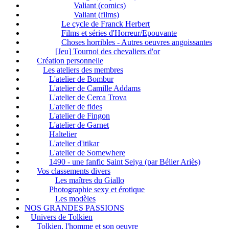
Valiant (comics)
Valiant (films)
Le cycle de Franck Herbert
Films et séries d'Horreur/Epouvante
Choses horribles - Autres oeuvres angoissantes
[Jeu] Tournoi des chevaliers d'or
Création personnelle
Les ateliers des membres
L'atelier de Bombur
L'atelier de Camille Addams
L'atelier de Cerca Trova
L'atelier de fides
L'atelier de Fingon
L'atelier de Garnet
Haltelier
L'atelier d'itikar
L'atelier de Somewhere
1490 - une fanfic Saint Seiya (par Bélier Ariès)
Vos classements divers
Les maîtres du Giallo
Photographie sexy et érotique
Les modèles
NOS GRANDES PASSIONS
Univers de Tolkien
Tolkien, l'homme et son oeuvre