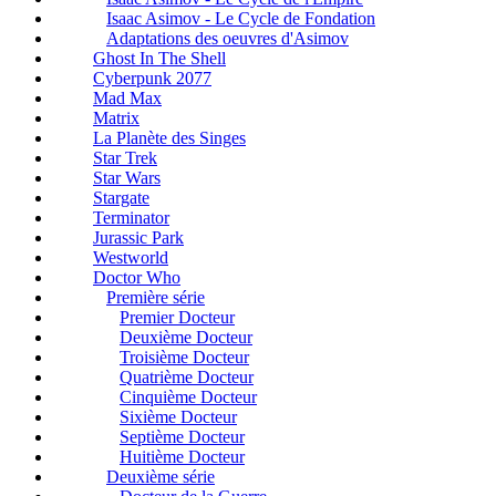
Isaac Asimov - Le Cycle de Fondation
Adaptations des oeuvres d'Asimov
Ghost In The Shell
Cyberpunk 2077
Mad Max
Matrix
La Planète des Singes
Star Trek
Star Wars
Stargate
Terminator
Jurassic Park
Westworld
Doctor Who
Première série
Premier Docteur
Deuxième Docteur
Troisième Docteur
Quatrième Docteur
Cinquième Docteur
Sixième Docteur
Septième Docteur
Huitième Docteur
Deuxième série