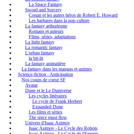
La Space Fantasy
Sword and Sorcery
Conan et les autres héros de Robert E. Howard
Les barbares dans la pop culture
La fantasy arthurienne
Romans et auteurs
Films, séries, adaptations
La light fantasy
La romantic fantasy
L'urban fantasy
la bit-lit
La fantasy animalière
La fantasy dans les mangas et animes
Science-fiction - Anticipation
Nos coups de coeur SF
Avatar
Dune et le Le Duniverse
Les cycles littéraires
Le cycle de Frank Herbert
Expanded Dune
Les films et séries
The spice must flow
Univers d'Isaac Asimov
Isaac Asimov - Le Cycle des Robots
Isaac Asimov - Le Cycle de l'Empire