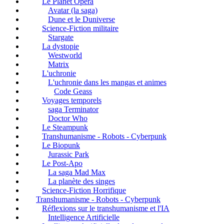
Le Planet Opéra
Avatar (la saga)
Dune et le Duniverse
Science-Fiction militaire
Stargate
La dystopie
Westworld
Matrix
L'uchronie
L'uchronie dans les mangas et animes
Code Geass
Voyages temporels
saga Terminator
Doctor Who
Le Steampunk
Transhumanisme - Robots - Cyberpunk
Le Biopunk
Jurassic Park
Le Post-Apo
La saga Mad Max
La planète des singes
Science-Fiction Horrifique
Transhumanisme - Robots - Cyberpunk
Réflexions sur le transhumanisme et l'IA
Intelligence Artificielle