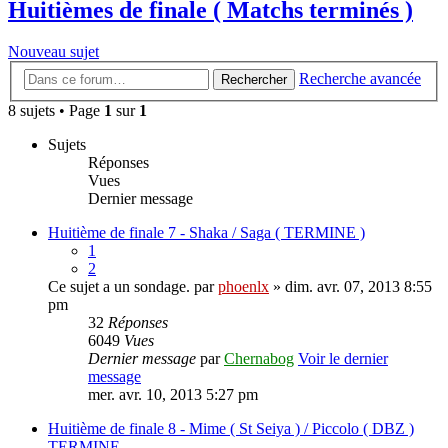
Huitièmes de finale ( Matchs terminés )
Nouveau sujet
Recherche avancée
Rechercher
8 sujets • Page
1
sur
1
Sujets
Réponses
Vues
Dernier message
Huitième de finale 7 - Shaka / Saga ( TERMINE )
1
2
Ce sujet a un sondage.
par
phoenlx
» dim. avr. 07, 2013 8:55
pm
32
Réponses
6049
Vues
Dernier message
par
Chernabog
Voir le dernier
message
mer. avr. 10, 2013 5:27 pm
Huitième de finale 8 - Mime ( St Seiya ) / Piccolo ( DBZ )
TERMINE