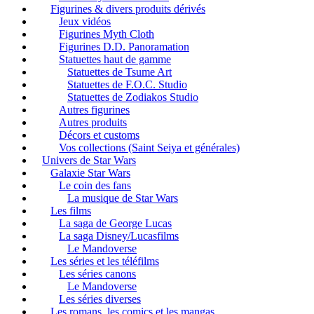
Figurines & divers produits dérivés
Jeux vidéos
Figurines Myth Cloth
Figurines D.D. Panoramation
Statuettes haut de gamme
Statuettes de Tsume Art
Statuettes de F.O.C. Studio
Statuettes de Zodiakos Studio
Autres figurines
Autres produits
Décors et customs
Vos collections (Saint Seiya et générales)
Univers de Star Wars
Galaxie Star Wars
Le coin des fans
La musique de Star Wars
Les films
La saga de George Lucas
La saga Disney/Lucasfilms
Le Mandoverse
Les séries et les téléfilms
Les séries canons
Le Mandoverse
Les séries diverses
Les romans, les comics et les mangas