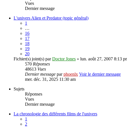
Vues
Dernier message
L'univers Alien et Predator (topic général)
1
…
16
17
18
19
20
Fichier(s) joint(s)
par
Doctor Jones
» lun. août 27, 2007 8:13 p
570
Réponses
48613
Vues
Dernier message
par
phoenlx
Voir le dernier message
mer. déc. 31, 2025 11:30 am
Sujets
Réponses
Vues
Dernier message
La chronologie des différents films de l'univers
1
2