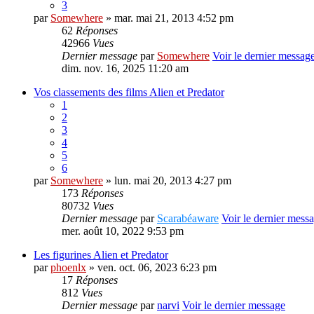
3
par
Somewhere
» mar. mai 21, 2013 4:52 pm
62
Réponses
42966
Vues
Dernier message
par
Somewhere
Voir le dernier messag
dim. nov. 16, 2025 11:20 am
Vos classements des films Alien et Predator
1
2
3
4
5
6
par
Somewhere
» lun. mai 20, 2013 4:27 pm
173
Réponses
80732
Vues
Dernier message
par
Scarabéaware
Voir le dernier mess
mer. août 10, 2022 9:53 pm
Les figurines Alien et Predator
par
phoenlx
» ven. oct. 06, 2023 6:23 pm
17
Réponses
812
Vues
Dernier message
par
narvi
Voir le dernier message