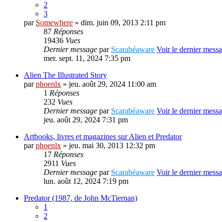
2
3
par
Somewhere
» dim. juin 09, 2013 2:11 pm
87
Réponses
19436
Vues
Dernier message
par
Scarabéaware
Voir le dernier mess
mer. sept. 11, 2024 7:35 pm
Alien The Illustrated Story
par
phoenlx
» jeu. août 29, 2024 11:00 am
1
Réponses
232
Vues
Dernier message
par
Scarabéaware
Voir le dernier mess
jeu. août 29, 2024 7:31 pm
Artbooks, livres et magazines sur Alien et Predator
par
phoenlx
» jeu. mai 30, 2013 12:32 pm
17
Réponses
2911
Vues
Dernier message
par
Scarabéaware
Voir le dernier mess
lun. août 12, 2024 7:19 pm
Predator (1987, de John McTiernan)
1
2