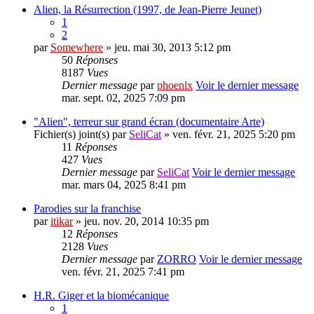
Alien, la Résurrection (1997, de Jean-Pierre Jeunet)
1
2
par
Somewhere
» jeu. mai 30, 2013 5:12 pm
50
Réponses
8187
Vues
Dernier message
par
phoenlx
Voir le dernier message
mar. sept. 02, 2025 7:09 pm
"Alien", terreur sur grand écran (documentaire Arte)
Fichier(s) joint(s)
par
SeliCat
» ven. févr. 21, 2025 5:20 pm
11
Réponses
427
Vues
Dernier message
par
SeliCat
Voir le dernier message
mar. mars 04, 2025 8:41 pm
Parodies sur la franchise
par
itikar
» jeu. nov. 20, 2014 10:35 pm
12
Réponses
2128
Vues
Dernier message
par
ZORRO
Voir le dernier message
ven. févr. 21, 2025 7:41 pm
H.R. Giger et la biomécanique
1