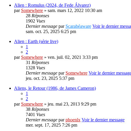
Alien : Romulus (2024, de Fede Álvarez)
par
Somewhere
» sam. mars 12, 2022 10:30 am
28
Réponses
1902
Vues
Dernier message
par
Scarabéaware
Voir le dernier mess
sam. oct. 25, 2025 6:25 pm
Alien : Earth (série live)
1
2
par
Somewhere
» ven. juil. 02, 2021 3:33 pm
31
Réponses
1328
Vues
Dernier message
par
Somewhere
Voir le dernier messag
jeu. oct. 23, 2025 5:37 pm
Aliens, le Retour (1986, de James Cameron)
1
2
par
Somewhere
» jeu. mai 23, 2013 9:29 pm
38
Réponses
7401
Vues
Dernier message
par
phoenlx
Voir le dernier message
mer. sept. 17, 2025 7:26 pm