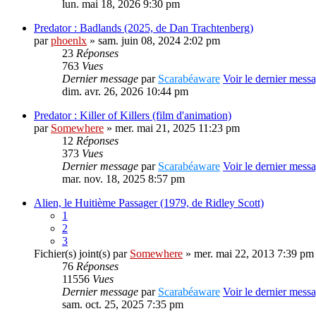
lun. mai 18, 2026 9:30 pm
Predator : Badlands (2025, de Dan Trachtenberg)
par
phoenlx
» sam. juin 08, 2024 2:02 pm
23
Réponses
763
Vues
Dernier message
par
Scarabéaware
Voir le dernier mess
dim. avr. 26, 2026 10:44 pm
Predator : Killer of Killers (film d'animation)
par
Somewhere
» mer. mai 21, 2025 11:23 pm
12
Réponses
373
Vues
Dernier message
par
Scarabéaware
Voir le dernier mess
mar. nov. 18, 2025 8:57 pm
Alien, le Huitième Passager (1979, de Ridley Scott)
1
2
3
Fichier(s) joint(s)
par
Somewhere
» mer. mai 22, 2013 7:39 pm
76
Réponses
11556
Vues
Dernier message
par
Scarabéaware
Voir le dernier mess
sam. oct. 25, 2025 7:35 pm