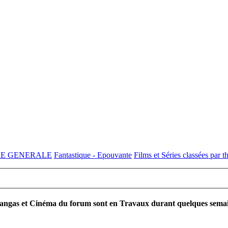
RE GENERALE
Fantastique - Epouvante
Films et Séries classées par 
ngas et Cinéma du forum sont en Travaux durant quelques semaines