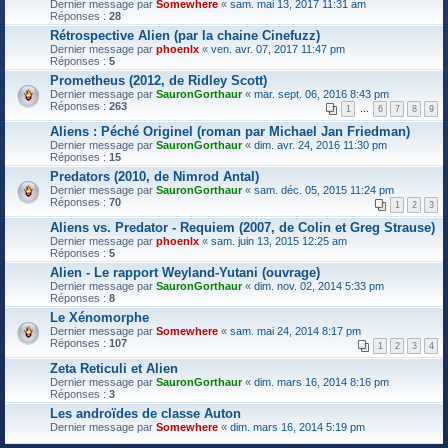
Dernier message par
Somewhere
«
sam. mai 13, 2017 11:31 am
Réponses :
28
Rétrospective Alien (par la chaine Cinefuzz)
Dernier message par
phoenlx
«
ven. avr. 07, 2017 11:47 pm
Réponses :
5
Prometheus (2012, de Ridley Scott)
Dernier message par
SauronGorthaur
«
mar. sept. 06, 2016 8:43 pm
Réponses :
263
1
…
6
7
8
9
Aliens : Péché Originel (roman par Michael Jan Friedman)
Dernier message par
SauronGorthaur
«
dim. avr. 24, 2016 11:30 pm
Réponses :
15
Predators (2010, de Nimrod Antal)
Dernier message par
SauronGorthaur
«
sam. déc. 05, 2015 11:24 pm
Réponses :
70
1
2
3
Aliens vs. Predator - Requiem (2007, de Colin et Greg Strause)
Dernier message par
phoenlx
«
sam. juin 13, 2015 12:25 am
Réponses :
5
Alien - Le rapport Weyland-Yutani (ouvrage)
Dernier message par
SauronGorthaur
«
dim. nov. 02, 2014 5:33 pm
Réponses :
8
Le Xénomorphe
Dernier message par
Somewhere
«
sam. mai 24, 2014 8:17 pm
Réponses :
107
1
2
3
4
Zeta Reticuli et Alien
Dernier message par
SauronGorthaur
«
dim. mars 16, 2014 8:16 pm
Réponses :
3
Les androïdes de classe Auton
Dernier message par
Somewhere
«
dim. mars 16, 2014 5:19 pm