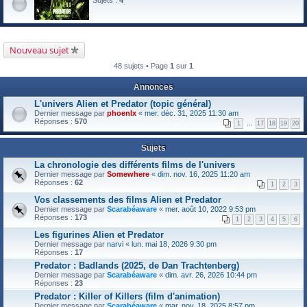
Nouveau sujet
48 sujets • Page
1
sur
1
Annonces
L'univers Alien et Predator (topic général)
Dernier message par
phoenlx
«
mer. déc. 31, 2025 11:30 am
Réponses :
570
1
…
17
18
19
20
Sujets
La chronologie des différents films de l'univers
Dernier message par
Somewhere
«
dim. nov. 16, 2025 11:20 am
Réponses :
62
1
2
3
Vos classements des films Alien et Predator
Dernier message par
Scarabéaware
«
mer. août 10, 2022 9:53 pm
Réponses :
173
1
2
3
4
5
6
Les figurines Alien et Predator
Dernier message par
narvi
«
lun. mai 18, 2026 9:30 pm
Réponses :
17
Predator : Badlands (2025, de Dan Trachtenberg)
Dernier message par
Scarabéaware
«
dim. avr. 26, 2026 10:44 pm
Réponses :
23
Predator : Killer of Killers (film d'animation)
Dernier message par
Scarabéaware
«
mar. nov. 18, 2025 8:57 pm