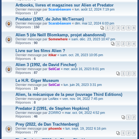
Artbooks, livres et magazines sur Alien et Predator
Dernier message par
Scarabéaware
«
lun. août 12, 2024 7:19 pm
Réponses :
17
Predator (1987, de John McTiernan)
Dernier message par
Scarabéaware
«
dim. mai 12, 2024 6:03 pm
Réponses :
150
1
2
3
4
5
6
Alien 5 (de Neill Blomkamp, projet abandonné)
Dernier message par
Somewhere
«
sam. déc. 23, 2023 10:47 pm
Réponses :
90
1
2
3
4
Livre sur les films Alien ?
Dernier message par
itikar
«
sam. oct. 28, 2023 10:05 pm
Réponses :
6
Alien 3 (1992, de David Fincher)
Dernier message par
SeliCat
«
mer. août 16, 2023 8:01 pm
Réponses :
87
1
2
3
Le H.R. Giger Museum
Dernier message par
SeliCat
«
lun. juin 26, 2023 3:31 pm
Réponses :
19
Alien, la mécanique de la peur (ouvrage Third Editions)
Dernier message par
LeAlex
«
ven. nov. 04, 2022 7:45 pm
Réponses :
8
Predator 2 (1991, de Stephen Hopkins)
Dernier message par
ZORRO
«
mar. oct. 04, 2022 4:52 pm
Réponses :
46
1
2
Prey (2022, de Dan Trachtenberg)
Dernier message par
phoenlx
«
lun. sept. 19, 2022 6:16 pm
Réponses :
77
1
2
3