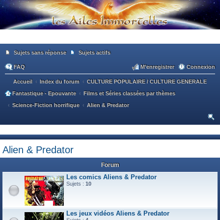
Sujets sans réponse
Sujets actifs
FAQ
M’enregistrer
Connexion
Accueil
Index du forum
CULTURE POPULAIRE / CULTURE GENERALE
Fantastique - Epouvante
Films et Séries classées par thèmes
Science-Fiction horrifique
Alien & Predator
ec
he
Alien & Predator
rc
Forum
he
Les comics Aliens & Predator
r
Sujets :
10
Les jeux vidéos Aliens & Predator
Sujets :
4