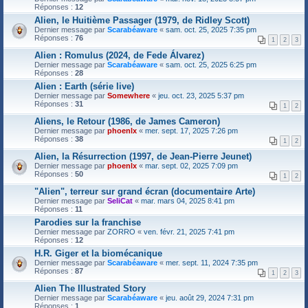
Réponses :
12
Alien, le Huitième Passager (1979, de Ridley Scott)
Dernier message par
Scarabéaware
«
sam. oct. 25, 2025 7:35 pm
Réponses :
76
1
2
3
Alien : Romulus (2024, de Fede Álvarez)
Dernier message par
Scarabéaware
«
sam. oct. 25, 2025 6:25 pm
Réponses :
28
Alien : Earth (série live)
Dernier message par
Somewhere
«
jeu. oct. 23, 2025 5:37 pm
Réponses :
31
1
2
Aliens, le Retour (1986, de James Cameron)
Dernier message par
phoenlx
«
mer. sept. 17, 2025 7:26 pm
Réponses :
38
1
2
Alien, la Résurrection (1997, de Jean-Pierre Jeunet)
Dernier message par
phoenlx
«
mar. sept. 02, 2025 7:09 pm
Réponses :
50
1
2
"Alien", terreur sur grand écran (documentaire Arte)
Dernier message par
SeliCat
«
mar. mars 04, 2025 8:41 pm
Réponses :
11
Parodies sur la franchise
Dernier message par
ZORRO
«
ven. févr. 21, 2025 7:41 pm
Réponses :
12
H.R. Giger et la biomécanique
Dernier message par
Scarabéaware
«
mer. sept. 11, 2024 7:35 pm
Réponses :
87
1
2
3
Alien The Illustrated Story
Dernier message par
Scarabéaware
«
jeu. août 29, 2024 7:31 pm
Réponses :
1