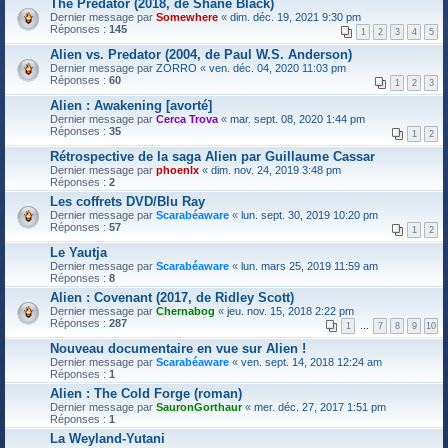
The Predator (2018, de Shane Black)
Dernier message par
Somewhere
«
dim. déc. 19, 2021 9:30 pm
Réponses :
145
1
2
3
4
5
Alien vs. Predator (2004, de Paul W.S. Anderson)
Dernier message par
ZORRO
«
ven. déc. 04, 2020 11:03 pm
Réponses :
60
1
2
3
Alien : Awakening [avorté]
Dernier message par
Cerca Trova
«
mar. sept. 08, 2020 1:44 pm
Réponses :
35
1
2
Rétrospective de la saga Alien par Guillaume Cassar
Dernier message par
phoenlx
«
dim. nov. 24, 2019 3:48 pm
Réponses :
2
Les coffrets DVD/Blu Ray
Dernier message par
Scarabéaware
«
lun. sept. 30, 2019 10:20 pm
Réponses :
57
1
2
Le Yautja
Dernier message par
Scarabéaware
«
lun. mars 25, 2019 11:59 am
Réponses :
8
Alien : Covenant (2017, de Ridley Scott)
Dernier message par
Chernabog
«
jeu. nov. 15, 2018 2:22 pm
Réponses :
287
1
…
7
8
9
10
Nouveau documentaire en vue sur Alien !
Dernier message par
Scarabéaware
«
ven. sept. 14, 2018 12:24 am
Réponses :
1
Alien : The Cold Forge (roman)
Dernier message par
SauronGorthaur
«
mer. déc. 27, 2017 1:51 pm
Réponses :
1
La Weyland-Yutani