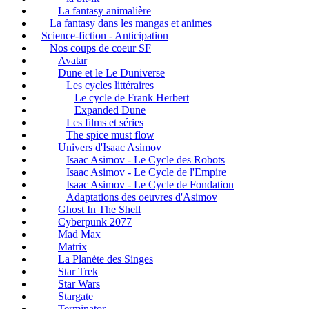
La fantasy animalière
La fantasy dans les mangas et animes
Science-fiction - Anticipation
Nos coups de coeur SF
Avatar
Dune et le Le Duniverse
Les cycles littéraires
Le cycle de Frank Herbert
Expanded Dune
Les films et séries
The spice must flow
Univers d'Isaac Asimov
Isaac Asimov - Le Cycle des Robots
Isaac Asimov - Le Cycle de l'Empire
Isaac Asimov - Le Cycle de Fondation
Adaptations des oeuvres d'Asimov
Ghost In The Shell
Cyberpunk 2077
Mad Max
Matrix
La Planète des Singes
Star Trek
Star Wars
Stargate
Terminator