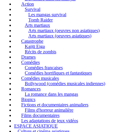
Action
Survival
Les mangas survival
Tomb Raider
Arts martiaux
Arts martiaux (oeuvres non asiatiques)
Arts martiaux (oeuvres asiatiques)
Catastrophe
Kaijū Eiga
Récits de zombis
Drames
Comédies
Comédies françaises
Comédies horrifiques et fantastiques
Comédies musicales
Bollywood (comédies musicales indiennes)
Romances
La romance dans les mangas
Biopics
Fictions et documentaires animaliers
Films d'horreur animalière
Films documentaires
Les adaptations de jeux vidéos
ESPACE ASIATIQUE
Culture et cinéma asiatiques