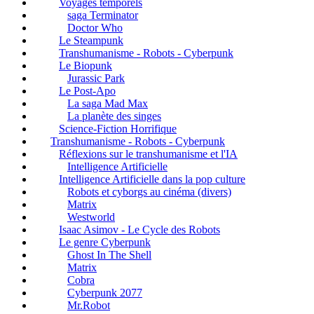
Voyages temporels
saga Terminator
Doctor Who
Le Steampunk
Transhumanisme - Robots - Cyberpunk
Le Biopunk
Jurassic Park
Le Post-Apo
La saga Mad Max
La planète des singes
Science-Fiction Horrifique
Transhumanisme - Robots - Cyberpunk
Réflexions sur le transhumanisme et l'IA
Intelligence Artificielle
Intelligence Artificielle dans la pop culture
Robots et cyborgs au cinéma (divers)
Matrix
Westworld
Isaac Asimov - Le Cycle des Robots
Le genre Cyberpunk
Ghost In The Shell
Matrix
Cobra
Cyberpunk 2077
Mr.Robot