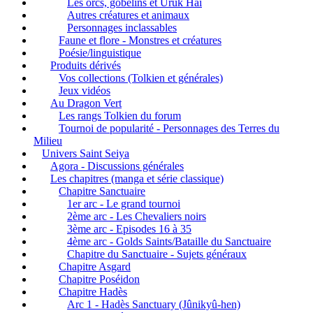
Les orcs, gobelins et Uruk Hai
Autres créatures et animaux
Personnages inclassables
Faune et flore - Monstres et créatures
Poésie/linguistique
Produits dérivés
Vos collections (Tolkien et générales)
Jeux vidéos
Au Dragon Vert
Les rangs Tolkien du forum
Tournoi de popularité - Personnages des Terres du
Milieu
Univers Saint Seiya
Agora - Discussions générales
Les chapitres (manga et série classique)
Chapitre Sanctuaire
1er arc - Le grand tournoi
2ème arc - Les Chevaliers noirs
3ème arc - Episodes 16 à 35
4ème arc - Golds Saints/Bataille du Sanctuaire
Chapitre du Sanctuaire - Sujets généraux
Chapitre Asgard
Chapitre Poséidon
Chapitre Hadès
Arc 1 - Hadès Sanctuary (Jûnikyû-hen)