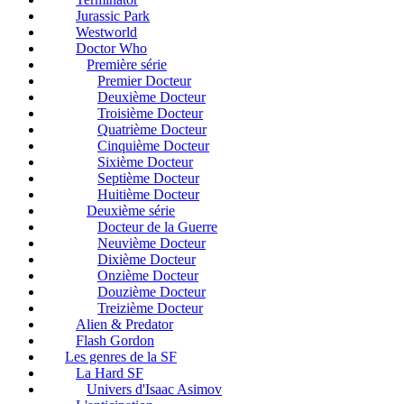
Jurassic Park
Westworld
Doctor Who
Première série
Premier Docteur
Deuxième Docteur
Troisième Docteur
Quatrième Docteur
Cinquième Docteur
Sixième Docteur
Septième Docteur
Huitième Docteur
Deuxième série
Docteur de la Guerre
Neuvième Docteur
Dixième Docteur
Onzième Docteur
Douzième Docteur
Treizième Docteur
Alien & Predator
Flash Gordon
Les genres de la SF
La Hard SF
Univers d'Isaac Asimov