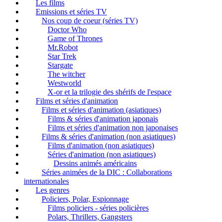
Les films
Emissions et séries TV
Nos coup de coeur (séries TV)
Doctor Who
Game of Thrones
Mr.Robot
Star Trek
Stargate
The witcher
Westworld
X-or et la trilogie des shérifs de l'espace
Films et séries d'animation
Films et séries d'animation (asiatiques)
Films & séries d'animation japonais
Films et séries d'animation non japonaises
Films & séries d'animation (non asiatiques)
Films d'animation (non asiatiques)
Séries d'animation (non asiatiques)
Dessins animés américains
Séries animées de la DIC : Collaborations
internationales
Les genres
Policiers, Polar, Espionnage
Films policiers - séries policières
Polars, Thrillers, Gangsters