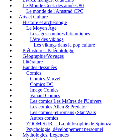
Le Monde Geek des années 80
Le monde de l'Amstrad CPC
Arts et Culture
Histoire et archéologie
Le Moyen Âge
Les âges sombres britanniques
L'ère des vikings
Les vikings dans la pop culture
Préhistoire - Paléontologie
Géographie/Voyages
Littérature
Bandes dessinées
Comics
Comics Marvel
Comics DC
Image Comics
Valiant Comics
Les comics Les Maîtres de l'Univers
Les comics Alien & Predator
Les comics (et romans) Star Wars
Autres comics
ZOOM SUR ... La philosophie de Spinoza
Psychologie, développement personnel
Mythologies, Légendes