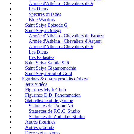
Armée d'Athéna - Chevaliers d'Or
Les Dieux
Spectres d'Hadès
Blue Warriors
Saint Seiya Episode G
Saint Seiya Omega
Armée d'Athéna - Chevaliers de Bronze
Armée d'Athéna - Chevaliers d'Argent
Armée d'Athéna - Chevaliers d'Or
Les Dieux
Les Pallasites
Saint Seiya Saintia Shô
Saint Seiya Gigantomachia
Saint Seiya Soul of Gold
Figurines & divers produits dérivés
Jeux vidéos
Figurines Myth Cloth
Figurines D.D. Panoramation
Statuettes haut de gamme
Statuettes de Tsume Art
Statuettes de F.O.C. Studio
Statuettes de Zodiakos Studio
Autres figurines
Autres produits
Décors et customs