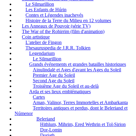
Le Silmarillion
Les Enfants de Húrin
Contes et Légendes inachevés
Histoire de la Terre du Milieu en 12 volumes
Les Anneaux de Pouvoir (série TV)
The War of the Rohirrim (film d'animation)
Coin artistique
L'atelier de Fingon
Thesauruspedia de J.R.R. Tolkien
Legendarium
Le Silmarillion
Grands événements et grandes batailles historiques
Ainulindalë et Ages d'avant les Ages du Soleil
Premier Age du Soleil
Second Age du Soleil
Troisième Age du Soleil et au-delà
Arda et ses lieux emblématiques
Cartes
Aman, Valinor, Terres Immortelles et Ambarkanta
Territoires antiques et perdus, dont le Beleriand et
Númenor
Beleriand
Hithlum, Mihrim, Ered Wethrin et Tol-Sirion
Dor-Lomin
Doriath