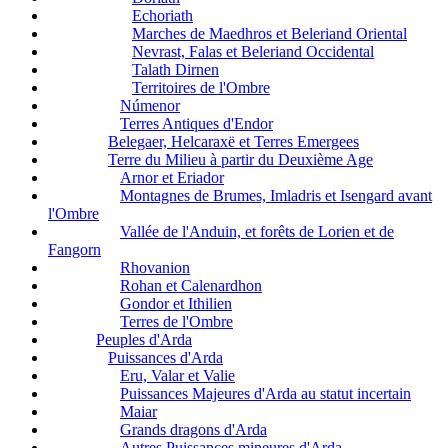
Echoriath
Marches de Maedhros et Beleriand Oriental
Nevrast, Falas et Beleriand Occidental
Talath Dirnen
Territoires de l'Ombre
Númenor
Terres Antiques d'Endor
Belegaer, Helcaraxë et Terres Emergees
Terre du Milieu à partir du Deuxième Age
Arnor et Eriador
Montagnes de Brumes, Imladris et Isengard avant
l'Ombre
Vallée de l'Anduin, et forêts de Lorien et de
Fangorn
Rhovanion
Rohan et Calenardhon
Gondor et Ithilien
Terres de l'Ombre
Peuples d'Arda
Puissances d'Arda
Eru, Valar et Valie
Puissances Majeures d'Arda au statut incertain
Maiar
Grands dragons d'Arda
Autres Puissances mineures d'Arda