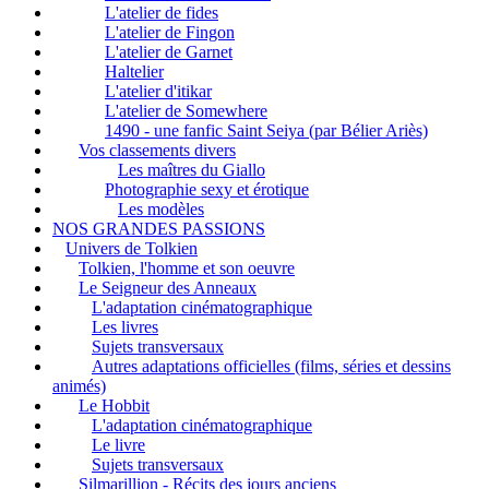
L'atelier de fides
L'atelier de Fingon
L'atelier de Garnet
Haltelier
L'atelier d'itikar
L'atelier de Somewhere
1490 - une fanfic Saint Seiya (par Bélier Ariès)
Vos classements divers
Les maîtres du Giallo
Photographie sexy et érotique
Les modèles
NOS GRANDES PASSIONS
Univers de Tolkien
Tolkien, l'homme et son oeuvre
Le Seigneur des Anneaux
L'adaptation cinématographique
Les livres
Sujets transversaux
Autres adaptations officielles (films, séries et dessins
animés)
Le Hobbit
L'adaptation cinématographique
Le livre
Sujets transversaux
Silmarillion - Récits des jours anciens