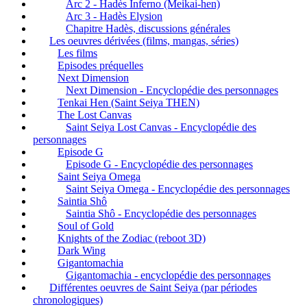
Arc 2 - Hadès Inferno (Meikai-hen)
Arc 3 - Hadès Elysion
Chapitre Hadès, discussions générales
Les oeuvres dérivées (films, mangas, séries)
Les films
Episodes préquelles
Next Dimension
Next Dimension - Encyclopédie des personnages
Tenkai Hen (Saint Seiya THEN)
The Lost Canvas
Saint Seiya Lost Canvas - Encyclopédie des
personnages
Episode G
Episode G - Encyclopédie des personnages
Saint Seiya Omega
Saint Seiya Omega - Encyclopédie des personnages
Saintia Shô
Saintia Shô - Encyclopédie des personnages
Soul of Gold
Knights of the Zodiac (reboot 3D)
Dark Wing
Gigantomachia
Gigantomachia - encyclopédie des personnages
Différentes oeuvres de Saint Seiya (par périodes
chronologiques)