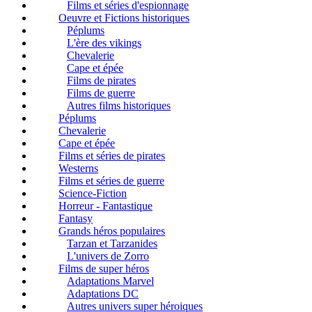
Films et séries d'espionnage
Oeuvre et Fictions historiques
Péplums
L'ère des vikings
Chevalerie
Cape et épée
Films de pirates
Films de guerre
Autres films historiques
Péplums
Chevalerie
Cape et épée
Films et séries de pirates
Westerns
Films et séries de guerre
Science-Fiction
Horreur - Fantastique
Fantasy
Grands héros populaires
Tarzan et Tarzanides
L'univers de Zorro
Films de super héros
Adaptations Marvel
Adaptations DC
Autres univers super héroiques