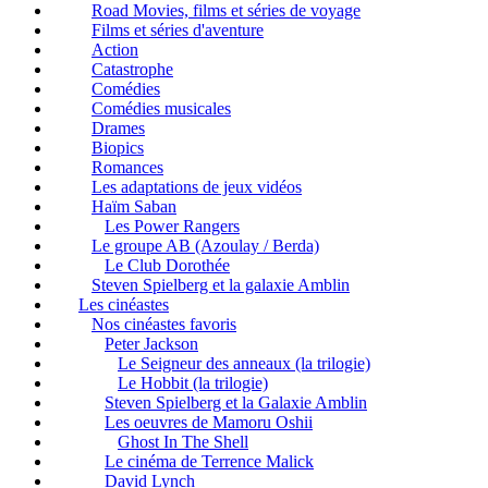
Road Movies, films et séries de voyage
Films et séries d'aventure
Action
Catastrophe
Comédies
Comédies musicales
Drames
Biopics
Romances
Les adaptations de jeux vidéos
Haïm Saban
Les Power Rangers
Le groupe AB (Azoulay / Berda)
Le Club Dorothée
Steven Spielberg et la galaxie Amblin
Les cinéastes
Nos cinéastes favoris
Peter Jackson
Le Seigneur des anneaux (la trilogie)
Le Hobbit (la trilogie)
Steven Spielberg et la Galaxie Amblin
Les oeuvres de Mamoru Oshii
Ghost In The Shell
Le cinéma de Terrence Malick
David Lynch