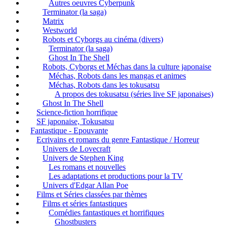
Autres oeuvres Cyberpunk
Terminator (la saga)
Matrix
Westworld
Robots et Cyborgs au cinéma (divers)
Terminator (la saga)
Ghost In The Shell
Robots, Cyborgs et Méchas dans la culture japonaise
Méchas, Robots dans les mangas et animes
Méchas, Robots dans les tokusatsu
A propos des tokusatsu (séries live SF japonaises)
Ghost In The Shell
Science-fiction horrifique
SF japonaise, Tokusatsu
Fantastique - Epouvante
Ecrivains et romans du genre Fantastique / Horreur
Univers de Lovecraft
Univers de Stephen King
Les romans et nouvelles
Les adaptations et productions pour la TV
Univers d'Edgar Allan Poe
Films et Séries classées par thèmes
Films et séries fantastiques
Comédies fantastiques et horrifiques
Ghostbusters