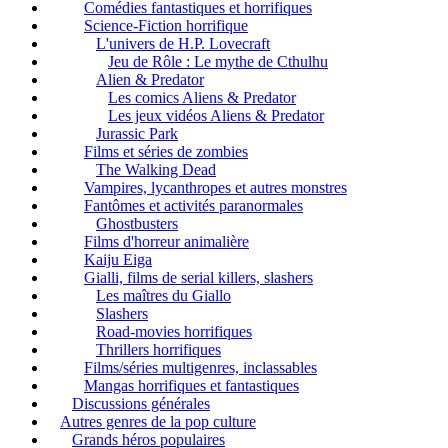
Comédies fantastiques et horrifiques
Science-Fiction horrifique
L'univers de H.P. Lovecraft
Jeu de Rôle : Le mythe de Cthulhu
Alien & Predator
Les comics Aliens & Predator
Les jeux vidéos Aliens & Predator
Jurassic Park
Films et séries de zombies
The Walking Dead
Vampires, lycanthropes et autres monstres
Fantômes et activités paranormales
Ghostbusters
Films d'horreur animalière
Kaiju Eiga
Gialli, films de serial killers, slashers
Les maîtres du Giallo
Slashers
Road-movies horrifiques
Thrillers horrifiques
Films/séries multigenres, inclassables
Mangas horrifiques et fantastiques
Discussions générales
Autres genres de la pop culture
Grands héros populaires