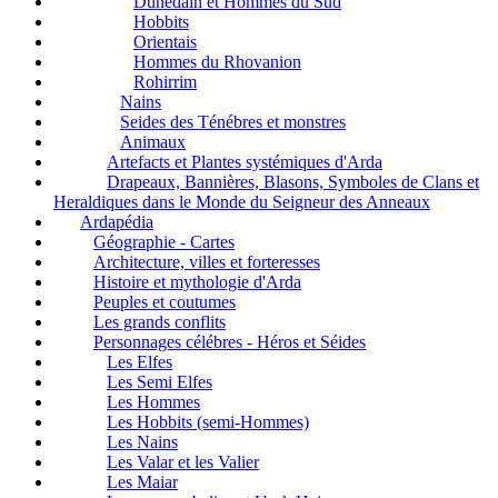
Dúnedain et Hommes du Sud
Hobbits
Orientais
Hommes du Rhovanion
Rohirrim
Nains
Seides des Ténébres et monstres
Animaux
Artefacts et Plantes systémiques d'Arda
Drapeaux, Bannières, Blasons, Symboles de Clans et
Heraldiques dans le Monde du Seigneur des Anneaux
Ardapédia
Géographie - Cartes
Architecture, villes et forteresses
Histoire et mythologie d'Arda
Peuples et coutumes
Les grands conflits
Personnages célébres - Héros et Séides
Les Elfes
Les Semi Elfes
Les Hommes
Les Hobbits (semi-Hommes)
Les Nains
Les Valar et les Valier
Les Maiar