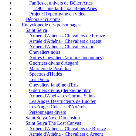
Fanfics et univers de Bélier Aries
1490 - une fanfic par Bélier Aries
Projet : Hypermythe en vidéo
Décors et customs
Encyclopédie des personnages
Saint Seiya
Armée d'Athéna - Chevaliers de bronze
Armée d'Athéna - Chevaliers d'argent
Armée d'Athéna - Chevaliers d'or
Chevaliers noirs
Autres Chevaliers (armures inconnues)
Guerriers divins d'Asgard
Mariners de Poséidon
Spectres d'Hadès
Les Dieux
Chevaliers fantôme d'Eris
Guerriers divins (deuxième film)
Armée d'Abel - Les Corona Saints
Les Anges Destructeurs de Lucifer
Les Anges Célestes d'Artémis
Personnages divers
Saint Seiya Next Dimension
Saint Seiya The Lost Canvas
Armée d'Athéna - Chevaliers de Bronze
Armée d'Athéna - Chevaliers d'Argent