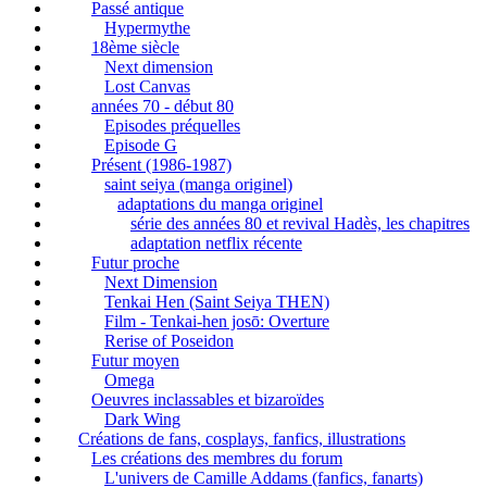
Passé antique
Hypermythe
18ème siècle
Next dimension
Lost Canvas
années 70 - début 80
Episodes préquelles
Episode G
Présent (1986-1987)
saint seiya (manga originel)
adaptations du manga originel
série des années 80 et revival Hadès, les chapitres
adaptation netflix récente
Futur proche
Next Dimension
Tenkai Hen (Saint Seiya THEN)
Film - Tenkai-hen josō: Overture
Rerise of Poseidon
Futur moyen
Omega
Oeuvres inclassables et bizaroïdes
Dark Wing
Créations de fans, cosplays, fanfics, illustrations
Les créations des membres du forum
L'univers de Camille Addams (fanfics, fanarts)