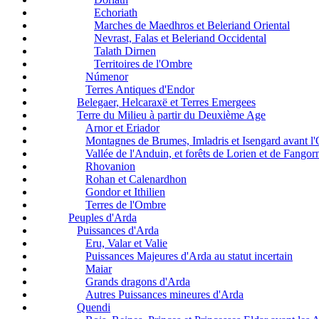
Echoriath
Marches de Maedhros et Beleriand Oriental
Nevrast, Falas et Beleriand Occidental
Talath Dirnen
Territoires de l'Ombre
Númenor
Terres Antiques d'Endor
Belegaer, Helcaraxë et Terres Emergees
Terre du Milieu à partir du Deuxième Age
Arnor et Eriador
Montagnes de Brumes, Imladris et Isengard avant l
Vallée de l'Anduin, et forêts de Lorien et de Fangor
Rhovanion
Rohan et Calenardhon
Gondor et Ithilien
Terres de l'Ombre
Peuples d'Arda
Puissances d'Arda
Eru, Valar et Valie
Puissances Majeures d'Arda au statut incertain
Maiar
Grands dragons d'Arda
Autres Puissances mineures d'Arda
Quendi