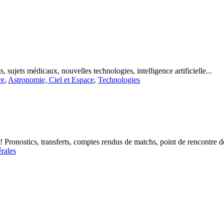
, sujets médicaux, nouvelles technologies, intelligence artificielle...
re
,
Astronomie, Ciel et Espace
,
Technologies
que ! Pronostics, transferts, comptes rendus de matchs, point de rencontre
érales