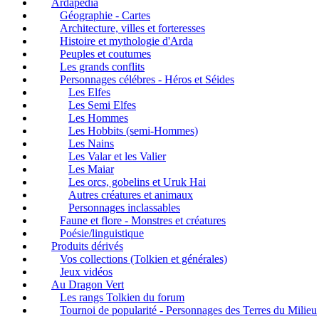
Ardapédia
Géographie - Cartes
Architecture, villes et forteresses
Histoire et mythologie d'Arda
Peuples et coutumes
Les grands conflits
Personnages célébres - Héros et Séides
Les Elfes
Les Semi Elfes
Les Hommes
Les Hobbits (semi-Hommes)
Les Nains
Les Valar et les Valier
Les Maiar
Les orcs, gobelins et Uruk Hai
Autres créatures et animaux
Personnages inclassables
Faune et flore - Monstres et créatures
Poésie/linguistique
Produits dérivés
Vos collections (Tolkien et générales)
Jeux vidéos
Au Dragon Vert
Les rangs Tolkien du forum
Tournoi de popularité - Personnages des Terres du Milieu