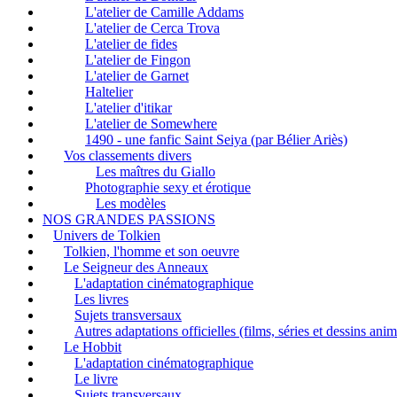
L'atelier de Camille Addams
L'atelier de Cerca Trova
L'atelier de fides
L'atelier de Fingon
L'atelier de Garnet
Haltelier
L'atelier d'itikar
L'atelier de Somewhere
1490 - une fanfic Saint Seiya (par Bélier Ariès)
Vos classements divers
Les maîtres du Giallo
Photographie sexy et érotique
Les modèles
NOS GRANDES PASSIONS
Univers de Tolkien
Tolkien, l'homme et son oeuvre
Le Seigneur des Anneaux
L'adaptation cinématographique
Les livres
Sujets transversaux
Autres adaptations officielles (films, séries et dessins ani
Le Hobbit
L'adaptation cinématographique
Le livre
Sujets transversaux