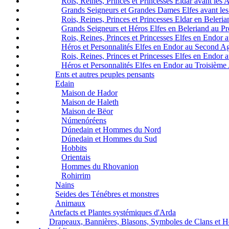
Rois, Reines, Princes et Princesses Eldar avant les 
Grands Seigneurs et Grandes Dames Elfes avant les
Rois, Reines, Princes et Princesses Eldar en Beleri
Grands Seigneurs et Héros Elfes en Beleriand au P
Rois, Reines, Princes et Princesses Elfes en Endor
Héros et Personnalités Elfes en Endor au Second A
Rois, Reines, Princes et Princesses Elfes en Endor
Héros et Personnalités Elfes en Endor au Troisième
Ents et autres peuples pensants
Edain
Maison de Hador
Maison de Haleth
Maison de Bëor
Númenóréens
Dúnedain et Hommes du Nord
Dúnedain et Hommes du Sud
Hobbits
Orientais
Hommes du Rhovanion
Rohirrim
Nains
Seides des Ténébres et monstres
Animaux
Artefacts et Plantes systémiques d'Arda
Drapeaux, Bannières, Blasons, Symboles de Clans et 