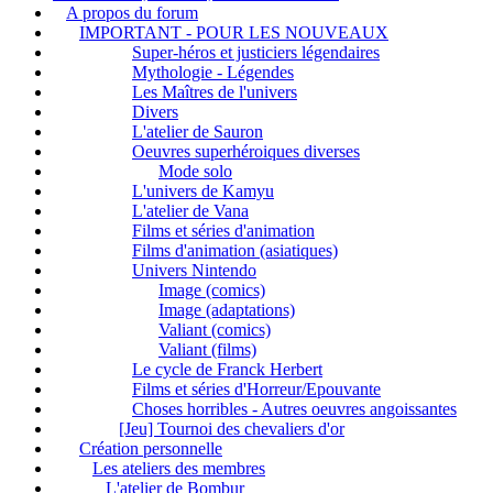
A propos du forum
IMPORTANT - POUR LES NOUVEAUX
Super-héros et justiciers légendaires
Mythologie - Légendes
Les Maîtres de l'univers
Divers
L'atelier de Sauron
Oeuvres superhéroiques diverses
Mode solo
L'univers de Kamyu
L'atelier de Vana
Films et séries d'animation
Films d'animation (asiatiques)
Univers Nintendo
Image (comics)
Image (adaptations)
Valiant (comics)
Valiant (films)
Le cycle de Franck Herbert
Films et séries d'Horreur/Epouvante
Choses horribles - Autres oeuvres angoissantes
[Jeu] Tournoi des chevaliers d'or
Création personnelle
Les ateliers des membres
L'atelier de Bombur