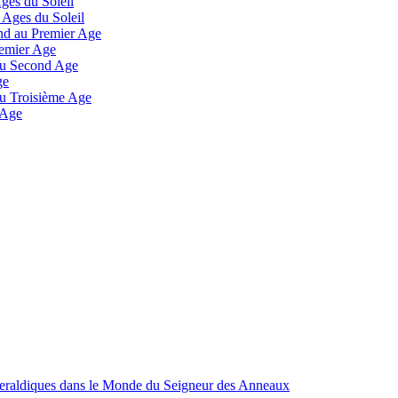
Ages du Soleil
 Ages du Soleil
and au Premier Age
remier Age
 au Second Age
ge
 au Troisième Age
 Age
Heraldiques dans le Monde du Seigneur des Anneaux