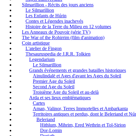
Silmarillion - Récits des jours anciens
Le Silmarillion
Les Enfants de Húrin
Contes et Légendes inachevés
Histoire de la Terre du Milieu en 12 volumes
Les Anneaux de Pouvoir (série TV)
The War of the Rohirrim (film d'animation)
Coin artistique
L'atelier de Fingon
Thesauruspedia de J.R.R. Tolkien
Legendarium
Le Silmarillion
Grands événements et grandes batailles historiques
Ainulindalë et Ages d'avant les Ages du Soleil
Premier Age du Soleil
Second Age du Soleil
Troisième Age du Soleil et au-delà
Arda et ses lieux emblématiques
Cartes
Aman, Valinor, Terres Immortelles et Ambarkanta
Territoires antiques et perdus, dont le Beleriand et N
Beleriand
Hithlum, Mihrim, Ered Wethrin et Tol-Sirion
Dor-Lomin
Doriath