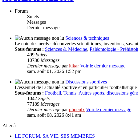
Forum
Sujets
Messages
Dernier message
Sciences & techniques
Le coin des nerds : découvertes scientifiques, inventions, savants
Sous-forums :
Sciences & Médecine
,
Paléontologie - Préhistoi
499
Sujets
10730
Messages
Dernier message
par
itikar
Voir le dernier message
sam. août 01, 2026 1:52 pm
Discussions sportives
L'essentiel de l'actualité sportive et en particulier footballisti
Sous-forums :
Football
,
Tennis
,
Autres sports, discussions gén
1042
Sujets
77189
Messages
Dernier message
par
phoenlx
Voir le dernier message
sam. août 08, 2026 8:41 am
Aller à
LE FORUM, SA VIE, SES MEMBRES