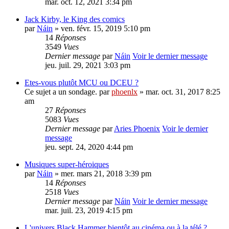
mar. oct. 12, 2021 3:34 pm
Jack Kirby, le King des comics
par
Náin
» ven. févr. 15, 2019 5:10 pm
14
Réponses
3549
Vues
Dernier message
par
Náin
Voir le dernier message
jeu. juil. 29, 2021 3:03 pm
Etes-vous plutôt MCU ou DCEU ?
Ce sujet a un sondage.
par
phoenlx
» mar. oct. 31, 2017 8:25
am
27
Réponses
5083
Vues
Dernier message
par
Aries Phoenix
Voir le dernier
message
jeu. sept. 24, 2020 4:44 pm
Musiques super-héroiques
par
Náin
» mer. mars 21, 2018 3:39 pm
14
Réponses
2518
Vues
Dernier message
par
Náin
Voir le dernier message
mar. juil. 23, 2019 4:15 pm
L'univers Black Hammer bientôt au cinéma ou à la télé ?