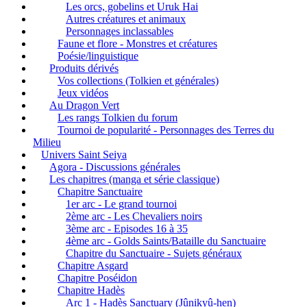
Les orcs, gobelins et Uruk Hai
Autres créatures et animaux
Personnages inclassables
Faune et flore - Monstres et créatures
Poésie/linguistique
Produits dérivés
Vos collections (Tolkien et générales)
Jeux vidéos
Au Dragon Vert
Les rangs Tolkien du forum
Tournoi de popularité - Personnages des Terres du
Milieu
Univers Saint Seiya
Agora - Discussions générales
Les chapitres (manga et série classique)
Chapitre Sanctuaire
1er arc - Le grand tournoi
2ème arc - Les Chevaliers noirs
3ème arc - Episodes 16 à 35
4ème arc - Golds Saints/Bataille du Sanctuaire
Chapitre du Sanctuaire - Sujets généraux
Chapitre Asgard
Chapitre Poséidon
Chapitre Hadès
Arc 1 - Hadès Sanctuary (Jûnikyû-hen)