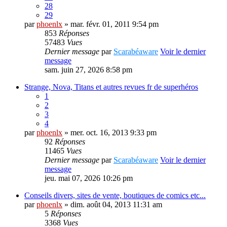
28
29
par
phoenlx
» mar. févr. 01, 2011 9:54 pm
853
Réponses
57483
Vues
Dernier message
par
Scarabéaware
Voir le dernier
message
sam. juin 27, 2026 8:58 pm
Strange, Nova, Titans et autres revues fr de superhéros
1
2
3
4
par
phoenlx
» mer. oct. 16, 2013 9:33 pm
92
Réponses
11465
Vues
Dernier message
par
Scarabéaware
Voir le dernier
message
jeu. mai 07, 2026 10:26 pm
Conseils divers, sites de vente, boutiques de comics etc...
par
phoenlx
» dim. août 04, 2013 11:31 am
5
Réponses
3368
Vues