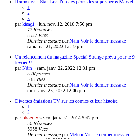
Hommage à Stan Lee, l'un des pères des super-héros Marvel
1
2
3
par
kisagi
» lun. nov. 12, 2018 7:56 pm
77
Réponses
8527
Vues
Dernier message
par
Náin
Voir le dernier message
sam. mai 21, 2022 12:19 pm
Un relancement du magazine Special Strange prévu pour le 9
février !!
par
Náin
» sam. janv. 22, 2022 12:31 pm
8
Réponses
538
Vues
Dernier message
par
Náin
Voir le dernier message
dim. janv. 23, 2022 12:06 pm
Diverses émissions TV sur les comics et leur histoire
1
2
par
phoenlx
» ven. janv. 31, 2014 5:42 pm
36
Réponses
5958
Vues
Dernier message
par
Meleor
Voir le dernier message