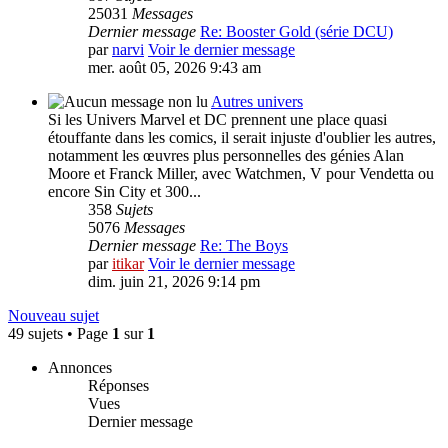
25031
Messages
Dernier message
Re: Booster Gold (série DCU)
par
narvi
Voir le dernier message
mer. août 05, 2026 9:43 am
Autres univers
Si les Univers Marvel et DC prennent une place quasi
étouffante dans les comics, il serait injuste d'oublier les autres,
notamment les œuvres plus personnelles des génies Alan
Moore et Franck Miller, avec Watchmen, V pour Vendetta ou
encore Sin City et 300...
358
Sujets
5076
Messages
Dernier message
Re: The Boys
par
itikar
Voir le dernier message
dim. juin 21, 2026 9:14 pm
Nouveau sujet
49 sujets • Page
1
sur
1
Annonces
Réponses
Vues
Dernier message