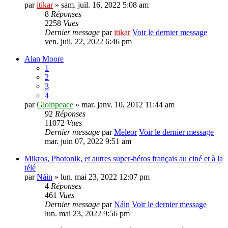
par
itikar
» sam. juil. 16, 2022 5:08 am
8
Réponses
2258
Vues
Dernier message
par
itikar
Voir le dernier message
ven. juil. 22, 2022 6:46 pm
Alan Moore
1
2
3
4
par
Gloinpeace
» mar. janv. 10, 2012 11:44 am
92
Réponses
11072
Vues
Dernier message
par
Meleor
Voir le dernier message
mar. juin 07, 2022 9:51 am
Mikros, Photonik, et autres super-héros français au ciné et à la
télé
par
Náin
» lun. mai 23, 2022 12:07 pm
4
Réponses
461
Vues
Dernier message
par
Náin
Voir le dernier message
lun. mai 23, 2022 9:56 pm