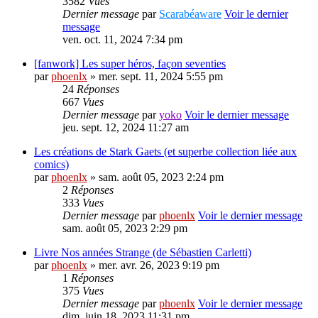
3582
Vues
Dernier message
par
Scarabéaware
Voir le dernier
message
ven. oct. 11, 2024 7:34 pm
[fanwork] Les super héros, façon seventies
par
phoenlx
» mer. sept. 11, 2024 5:55 pm
24
Réponses
667
Vues
Dernier message
par
yoko
Voir le dernier message
jeu. sept. 12, 2024 11:27 am
Les créations de Stark Gaets (et superbe collection liée aux
comics)
par
phoenlx
» sam. août 05, 2023 2:24 pm
2
Réponses
333
Vues
Dernier message
par
phoenlx
Voir le dernier message
sam. août 05, 2023 2:29 pm
Livre Nos années Strange (de Sébastien Carletti)
par
phoenlx
» mer. avr. 26, 2023 9:19 pm
1
Réponses
375
Vues
Dernier message
par
phoenlx
Voir le dernier message
dim. juin 18, 2023 11:31 pm