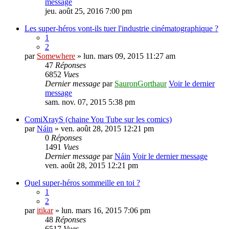
message
jeu. août 25, 2016 7:00 pm
Les super-héros vont-ils tuer l'industrie cinématographique ?
1
2
par
Somewhere
» lun. mars 09, 2015 11:27 am
47
Réponses
6852
Vues
Dernier message
par
SauronGorthaur
Voir le dernier
message
sam. nov. 07, 2015 5:38 pm
ComiXrayS (chaine You Tube sur les comics)
par
Náin
» ven. août 28, 2015 12:21 pm
0
Réponses
1491
Vues
Dernier message
par
Náin
Voir le dernier message
ven. août 28, 2015 12:21 pm
Quel super-héros sommeille en toi ?
1
2
par
itikar
» lun. mars 16, 2015 7:06 pm
48
Réponses
6517
Vues