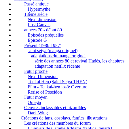
Passé antique
Hypermythe
18ème siècle
Next dimension
Lost Canvas
années 70 - début 80
Episodes préquelles
Episode G
Présent (1986-1987)
saint seiya (manga originel)
adaptations du manga originel
série des années 80 et revival Hadès, les chapitres
adaptation netflix récente
Futur proche
Next Dimension
Tenkai Hen (Saint Seiya THEN)
Film - Tenkai-hen josō: Overture
Rerise of Poseidon
Futur moyen
Omega
Oeuvres inclassables et bizaroïdes
Dark Wing
Créations de fans, cosplays, fanfics, illustrations
Les créations des membres du forum
L'univers de Camille Addams (fanfics, fanarts)