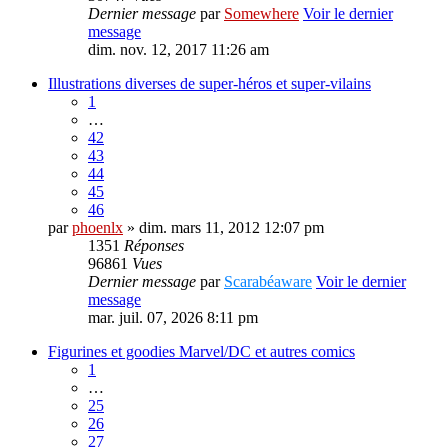
Dernier message
par
Somewhere
Voir le dernier
message
dim. nov. 12, 2017 11:26 am
Illustrations diverses de super-héros et super-vilains
1
…
42
43
44
45
46
par
phoenlx
» dim. mars 11, 2012 12:07 pm
1351
Réponses
96861
Vues
Dernier message
par
Scarabéaware
Voir le dernier
message
mar. juil. 07, 2026 8:11 pm
Figurines et goodies Marvel/DC et autres comics
1
…
25
26
27