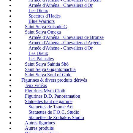
Armée d'Athéna - Chevaliers d'Or
Les Dieux
Spectres d'Hadès
Blue Warriors
Saint Seiya Episode G
Saint Seiya Omega
Armée d'Athéna - Chevaliers de Bronze
Armée d'Athéna - Chevaliers d'Argent
Armée d'Athéna - Chevaliers d'Or
Les Dieux
Les Pallasites
Saint Seiya Saintia Shô
Saint Seiya Gigantomachia
Saint Seiya Soul of Gold
Figurines & divers produits dérivés
Jeux vidéos
Figurines Myth Cloth
Figurines D.D. Panoramation
Statuettes haut de gamme
Statuettes de Tsume Art
Statuettes de F.O.C. Studio
Statuettes de Zodiakos Studio
Autres figurines
Autres produits