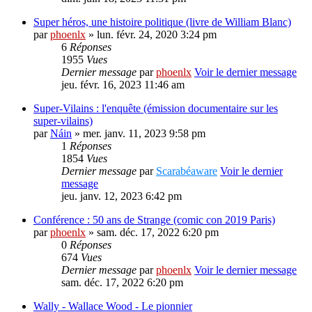
Super héros, une histoire politique (livre de William Blanc)
par
phoenlx
» lun. févr. 24, 2020 3:24 pm
6
Réponses
1955
Vues
Dernier message
par
phoenlx
Voir le dernier message
jeu. févr. 16, 2023 11:46 am
Super-Vilains : l'enquête (émission documentaire sur les
super-vilains)
par
Náin
» mer. janv. 11, 2023 9:58 pm
1
Réponses
1854
Vues
Dernier message
par
Scarabéaware
Voir le dernier
message
jeu. janv. 12, 2023 6:42 pm
Conférence : 50 ans de Strange (comic con 2019 Paris)
par
phoenlx
» sam. déc. 17, 2022 6:20 pm
0
Réponses
674
Vues
Dernier message
par
phoenlx
Voir le dernier message
sam. déc. 17, 2022 6:20 pm
Wally - Wallace Wood - Le pionnier