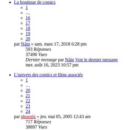
La boutique de comics
1
…
16
17
18
19
20
par
Náin
» sam. mars 17, 2018 6:28 pm
593
Réponses
37496
Vues
Dernier message
par
Náin
Voir le dernier message
mer. août 16, 2023 10:57 pm
L'univers des comics et films associés
1
…
20
21
22
23
24
par
phoenlx
» jeu. mai 05, 2005 12:43 am
717
Réponses
38897
Vues