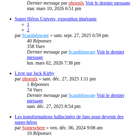
Dernier message
par
phoenlx
Voir le dernier message
mar. mars 10, 2026 6:51 pm
Super Héros Univers, exposition itinérante
1
2
par
Scarabéaware
» sam. sept. 27, 2025 6:59 pm
40
Réponses
358
Vues
Dernier message
par
Scarabéaware
Voir le dernier
message
lun. mars 02, 2026 7:38 pm
Livre sur Jack Kirby
par
phoenlx
» sam. déc. 27, 2025 1:11 pm
1
Réponses
74
Vues
Dernier message
par
Scarabéaware
Voir le dernier
message
sam. déc. 27, 2025 8:54 pm
Les transformations hallucinées de fans pour devenir des
super-héros
par
Somewhere
» ven. déc. 06, 2024 9:08 am
10
Réponses