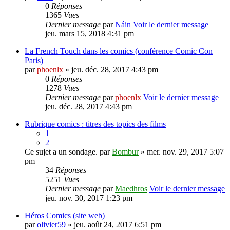
0
Réponses
1365
Vues
Dernier message
par
Náin
Voir le dernier message
jeu. mars 15, 2018 4:31 pm
La French Touch dans les comics (conférence Comic Con
Paris)
par
phoenlx
» jeu. déc. 28, 2017 4:43 pm
0
Réponses
1278
Vues
Dernier message
par
phoenlx
Voir le dernier message
jeu. déc. 28, 2017 4:43 pm
Rubrique comics : titres des topics des films
1
2
Ce sujet a un sondage.
par
Bombur
» mer. nov. 29, 2017 5:07
pm
34
Réponses
5251
Vues
Dernier message
par
Maedhros
Voir le dernier message
jeu. nov. 30, 2017 1:23 pm
Héros Comics (site web)
par
olivier59
» jeu. août 24, 2017 6:51 pm