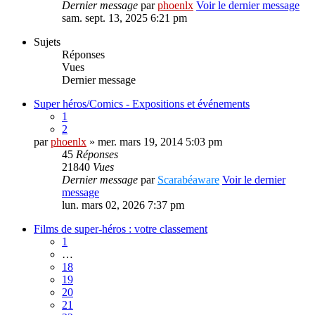
Dernier message
par
phoenlx
Voir le dernier message
sam. sept. 13, 2025 6:21 pm
Sujets
Réponses
Vues
Dernier message
Super héros/Comics - Expositions et événements
1
2
par
phoenlx
» mer. mars 19, 2014 5:03 pm
45
Réponses
21840
Vues
Dernier message
par
Scarabéaware
Voir le dernier
message
lun. mars 02, 2026 7:37 pm
Films de super-héros : votre classement
1
…
18
19
20
21