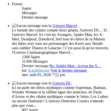
Forum
Sujets
Messages
Dernier message
Univers Marvel
Le monde des comics compte deux géants, l'univers DC... Et
l'univers Marvel. Ici c'est les Avengers, Spider Man, les X-
Men, Deadpool, Daredevil, bref tous les héros de la Maison
des Idées avec tous ses personnages des Krees aux Skrulls
sans oublier Thanos et Galactus ! C'est aussi là qu'on trouvera
l'Univers Cinématographique Marvel...
1368
Sujets
31394
Messages
Dernier message
Re: Spider-Man : Across the S…
par
Scarabéaware
Voir le dernier message
mer. août 05, 2026 7:52 pm
Univers DC
Ici on parle des héros mythiques comme Superman, Batman,
Wonder Woman et la célèbre ligue des justiciers, de Flash,
d'Arrow et des vilains mythiques comme le Joker, Lex Luthor
ou encore Darkseid ! L'univers Detective Comics n'attends
plus que vous...
807
Sujets