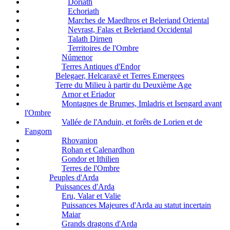
Doriath
Echoriath
Marches de Maedhros et Beleriand Oriental
Nevrast, Falas et Beleriand Occidental
Talath Dirnen
Territoires de l'Ombre
Númenor
Terres Antiques d'Endor
Belegaer, Helcaraxë et Terres Emergees
Terre du Milieu à partir du Deuxième Age
Arnor et Eriador
Montagnes de Brumes, Imladris et Isengard avant
l'Ombre
Vallée de l'Anduin, et forêts de Lorien et de
Fangorn
Rhovanion
Rohan et Calenardhon
Gondor et Ithilien
Terres de l'Ombre
Peuples d'Arda
Puissances d'Arda
Eru, Valar et Valie
Puissances Majeures d'Arda au statut incertain
Maiar
Grands dragons d'Arda