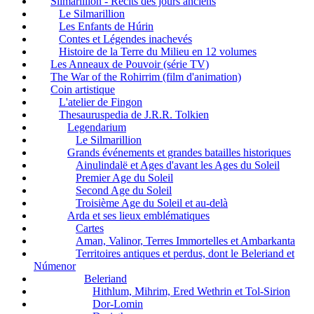
Silmarillion - Récits des jours anciens
Le Silmarillion
Les Enfants de Húrin
Contes et Légendes inachevés
Histoire de la Terre du Milieu en 12 volumes
Les Anneaux de Pouvoir (série TV)
The War of the Rohirrim (film d'animation)
Coin artistique
L'atelier de Fingon
Thesauruspedia de J.R.R. Tolkien
Legendarium
Le Silmarillion
Grands événements et grandes batailles historiques
Ainulindalë et Ages d'avant les Ages du Soleil
Premier Age du Soleil
Second Age du Soleil
Troisième Age du Soleil et au-delà
Arda et ses lieux emblématiques
Cartes
Aman, Valinor, Terres Immortelles et Ambarkanta
Territoires antiques et perdus, dont le Beleriand et
Númenor
Beleriand
Hithlum, Mihrim, Ered Wethrin et Tol-Sirion
Dor-Lomin