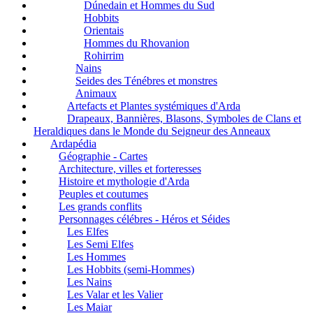
Dúnedain et Hommes du Sud
Hobbits
Orientais
Hommes du Rhovanion
Rohirrim
Nains
Seides des Ténébres et monstres
Animaux
Artefacts et Plantes systémiques d'Arda
Drapeaux, Bannières, Blasons, Symboles de Clans et
Heraldiques dans le Monde du Seigneur des Anneaux
Ardapédia
Géographie - Cartes
Architecture, villes et forteresses
Histoire et mythologie d'Arda
Peuples et coutumes
Les grands conflits
Personnages célébres - Héros et Séides
Les Elfes
Les Semi Elfes
Les Hommes
Les Hobbits (semi-Hommes)
Les Nains
Les Valar et les Valier
Les Maiar