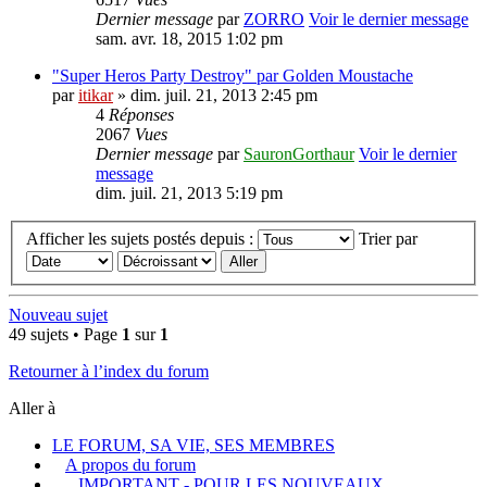
Dernier message
par
ZORRO
Voir le dernier message
sam. avr. 18, 2015 1:02 pm
"Super Heros Party Destroy" par Golden Moustache
par
itikar
» dim. juil. 21, 2013 2:45 pm
4
Réponses
2067
Vues
Dernier message
par
SauronGorthaur
Voir le dernier
message
dim. juil. 21, 2013 5:19 pm
Afficher les sujets postés depuis :
Trier par
Nouveau sujet
49 sujets • Page
1
sur
1
Retourner à l’index du forum
Aller à
LE FORUM, SA VIE, SES MEMBRES
A propos du forum
IMPORTANT - POUR LES NOUVEAUX