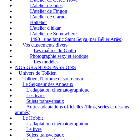
L'atelier de fides
L'atelier de Fingon
L'atelier de Garnet
Haltelier
L'atelier d'itikar
L'atelier de Somewhere
1490 - une fanfic Saint Seiya (par Bélier Ariès)
Vos classements divers
Les maîtres du Giallo
Photographie sexy et érotique
Les modèles
NOS GRANDES PASSIONS
Univers de Tolkien
Tolkien, l'homme et son oeuvre
Le Seigneur des Anneaux
L'adaptation cinématographique
Les livres
Sujets transversaux
Autres adaptations officielles (films, séries et dessins
animés)
Le Hobbit
L'adaptation cinématographique
Le livre
Sujets transversaux