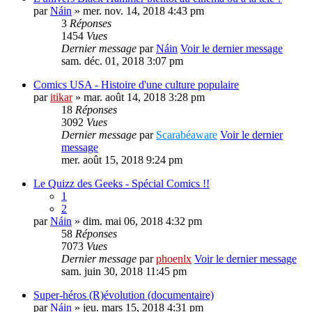
par
Náin
» mer. nov. 14, 2018 4:43 pm
3
Réponses
1454
Vues
Dernier message
par
Náin
Voir le dernier message
sam. déc. 01, 2018 3:07 pm
Comics USA - Histoire d'une culture populaire
par
itikar
» mar. août 14, 2018 3:28 pm
18
Réponses
3092
Vues
Dernier message
par
Scarabéaware
Voir le dernier
message
mer. août 15, 2018 9:24 pm
Le Quizz des Geeks - Spécial Comics !!
1
2
par
Náin
» dim. mai 06, 2018 4:32 pm
58
Réponses
7073
Vues
Dernier message
par
phoenlx
Voir le dernier message
sam. juin 30, 2018 11:45 pm
Super-héros (R)évolution (documentaire)
par
Náin
» jeu. mars 15, 2018 4:31 pm