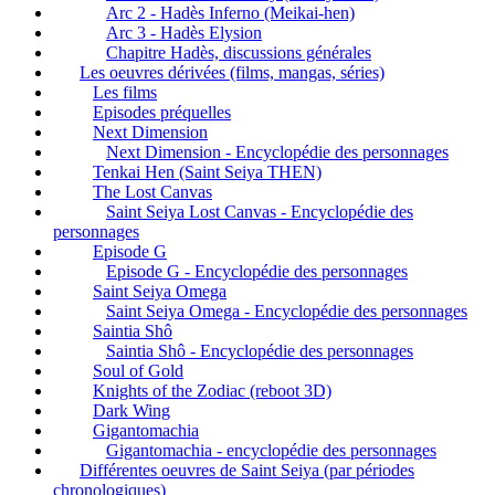
Arc 2 - Hadès Inferno (Meikai-hen)
Arc 3 - Hadès Elysion
Chapitre Hadès, discussions générales
Les oeuvres dérivées (films, mangas, séries)
Les films
Episodes préquelles
Next Dimension
Next Dimension - Encyclopédie des personnages
Tenkai Hen (Saint Seiya THEN)
The Lost Canvas
Saint Seiya Lost Canvas - Encyclopédie des
personnages
Episode G
Episode G - Encyclopédie des personnages
Saint Seiya Omega
Saint Seiya Omega - Encyclopédie des personnages
Saintia Shô
Saintia Shô - Encyclopédie des personnages
Soul of Gold
Knights of the Zodiac (reboot 3D)
Dark Wing
Gigantomachia
Gigantomachia - encyclopédie des personnages
Différentes oeuvres de Saint Seiya (par périodes
chronologiques)