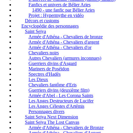
Fanfics et univers de Bélier Aries
1490 - une fanfic par Bélier Aries
Projet : Hypermythe en vidéo
Décors et customs
Encyclopédie des personnages
Saint Seiya
Armée d'Athéna - Chevaliers de bronze
Armée d'Athéna - Chevaliers d'argent
Armée d'Athéna - Chevaliers d'or
Chevaliers noirs
Autres Chevaliers (armures inconnues)
Guerriers divins d'Asgard
Mariners de Poséidon
Spectres d'Hadès
Les Dieux
Chevaliers fantôme d'Eris
Guerriers divins (deuxième film)
Armée d'Abel - Les Corona Saints
Les Anges Destructeurs de Lucifer
Les Anges Célestes d'Artémis
Personnages divers
Saint Seiya Next Dimension
Saint Seiya The Lost Canvas
Armée d'Athéna - Chevaliers de Bronze
Armée d'Athéna - Chevaliers d'Argent