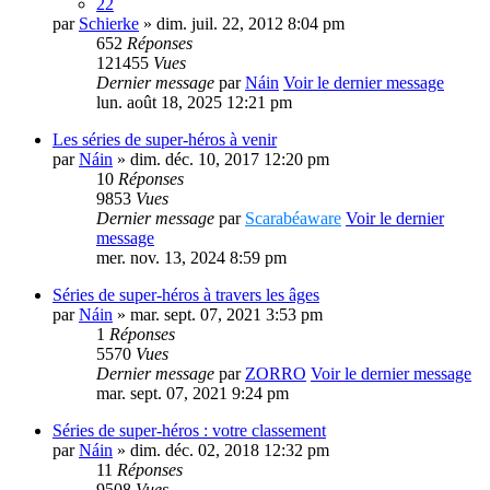
22
par
Schierke
» dim. juil. 22, 2012 8:04 pm
652
Réponses
121455
Vues
Dernier message
par
Náin
Voir le dernier message
lun. août 18, 2025 12:21 pm
Les séries de super-héros à venir
par
Náin
» dim. déc. 10, 2017 12:20 pm
10
Réponses
9853
Vues
Dernier message
par
Scarabéaware
Voir le dernier
message
mer. nov. 13, 2024 8:59 pm
Séries de super-héros à travers les âges
par
Náin
» mar. sept. 07, 2021 3:53 pm
1
Réponses
5570
Vues
Dernier message
par
ZORRO
Voir le dernier message
mar. sept. 07, 2021 9:24 pm
Séries de super-héros : votre classement
par
Náin
» dim. déc. 02, 2018 12:32 pm
11
Réponses
9508
Vues