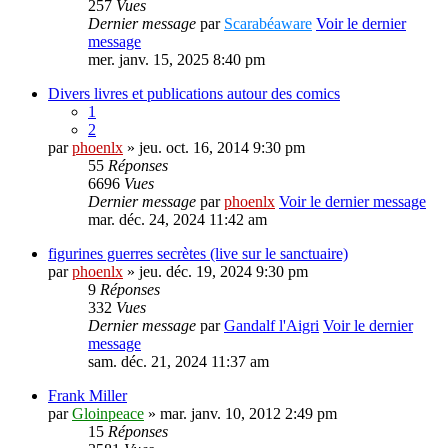
257
Vues
Dernier message
par
Scarabéaware
Voir le dernier
message
mer. janv. 15, 2025 8:40 pm
Divers livres et publications autour des comics
1
2
par
phoenlx
» jeu. oct. 16, 2014 9:30 pm
55
Réponses
6696
Vues
Dernier message
par
phoenlx
Voir le dernier message
mar. déc. 24, 2024 11:42 am
figurines guerres secrètes (live sur le sanctuaire)
par
phoenlx
» jeu. déc. 19, 2024 9:30 pm
9
Réponses
332
Vues
Dernier message
par
Gandalf l'Aigri
Voir le dernier
message
sam. déc. 21, 2024 11:37 am
Frank Miller
par
Gloinpeace
» mar. janv. 10, 2012 2:49 pm
15
Réponses