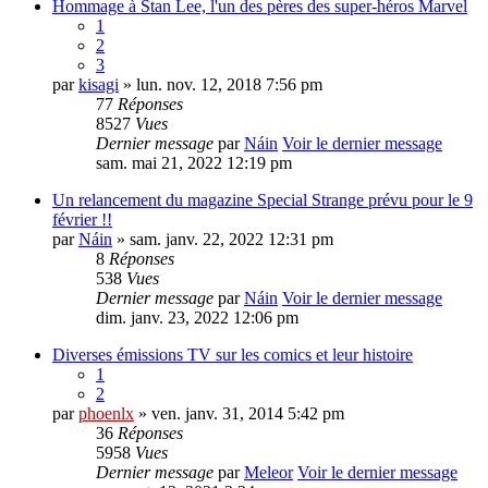
Hommage à Stan Lee, l'un des pères des super-héros Marvel
1
2
3
par
kisagi
» lun. nov. 12, 2018 7:56 pm
77
Réponses
8527
Vues
Dernier message
par
Náin
Voir le dernier message
sam. mai 21, 2022 12:19 pm
Un relancement du magazine Special Strange prévu pour le 9
février !!
par
Náin
» sam. janv. 22, 2022 12:31 pm
8
Réponses
538
Vues
Dernier message
par
Náin
Voir le dernier message
dim. janv. 23, 2022 12:06 pm
Diverses émissions TV sur les comics et leur histoire
1
2
par
phoenlx
» ven. janv. 31, 2014 5:42 pm
36
Réponses
5958
Vues
Dernier message
par
Meleor
Voir le dernier message