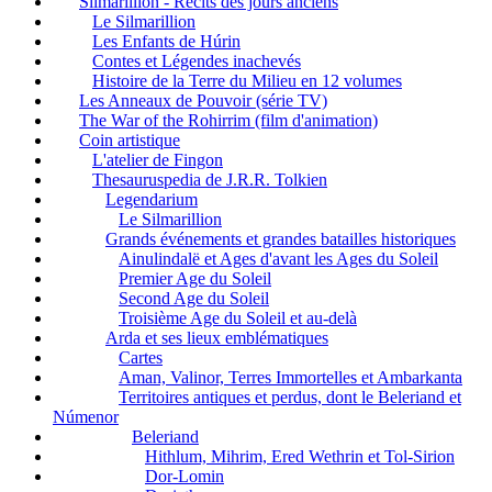
Silmarillion - Récits des jours anciens
Le Silmarillion
Les Enfants de Húrin
Contes et Légendes inachevés
Histoire de la Terre du Milieu en 12 volumes
Les Anneaux de Pouvoir (série TV)
The War of the Rohirrim (film d'animation)
Coin artistique
L'atelier de Fingon
Thesauruspedia de J.R.R. Tolkien
Legendarium
Le Silmarillion
Grands événements et grandes batailles historiques
Ainulindalë et Ages d'avant les Ages du Soleil
Premier Age du Soleil
Second Age du Soleil
Troisième Age du Soleil et au-delà
Arda et ses lieux emblématiques
Cartes
Aman, Valinor, Terres Immortelles et Ambarkanta
Territoires antiques et perdus, dont le Beleriand et
Númenor
Beleriand
Hithlum, Mihrim, Ered Wethrin et Tol-Sirion
Dor-Lomin