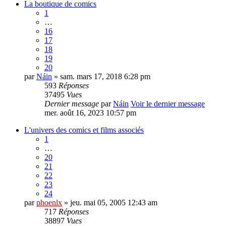
La boutique de comics
1
…
16
17
18
19
20
par
Náin
» sam. mars 17, 2018 6:28 pm
593
Réponses
37495
Vues
Dernier message
par
Náin
Voir le dernier message
mer. août 16, 2023 10:57 pm
L'univers des comics et films associés
1
…
20
21
22
23
24
par
phoenlx
» jeu. mai 05, 2005 12:43 am
717
Réponses
38897
Vues