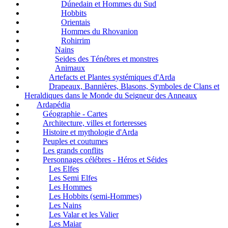
Dúnedain et Hommes du Sud
Hobbits
Orientais
Hommes du Rhovanion
Rohirrim
Nains
Seides des Ténébres et monstres
Animaux
Artefacts et Plantes systémiques d'Arda
Drapeaux, Bannières, Blasons, Symboles de Clans et
Heraldiques dans le Monde du Seigneur des Anneaux
Ardapédia
Géographie - Cartes
Architecture, villes et forteresses
Histoire et mythologie d'Arda
Peuples et coutumes
Les grands conflits
Personnages célébres - Héros et Séides
Les Elfes
Les Semi Elfes
Les Hommes
Les Hobbits (semi-Hommes)
Les Nains
Les Valar et les Valier
Les Maiar