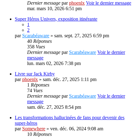
Dernier message
par
phoenlx
Voir le dernier message
mar. mars 10, 2026 6:51 pm
Super Héros Univers, exposition itinérante
1
2
par
Scarabéaware
» sam. sept. 27, 2025 6:59 pm
40
Réponses
358
Vues
Dernier message
par
Scarabéaware
Voir le dernier
message
lun. mars 02, 2026 7:38 pm
Livre sur Jack Kirby
par
phoenlx
» sam. déc. 27, 2025 1:11 pm
1
Réponses
74
Vues
Dernier message
par
Scarabéaware
Voir le dernier
message
sam. déc. 27, 2025 8:54 pm
Les transformations hallucinées de fans pour devenir des
super-héros
par
Somewhere
» ven. déc. 06, 2024 9:08 am
10
Réponses