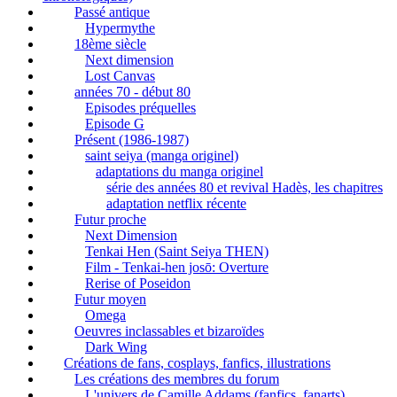
Passé antique
Hypermythe
18ème siècle
Next dimension
Lost Canvas
années 70 - début 80
Episodes préquelles
Episode G
Présent (1986-1987)
saint seiya (manga originel)
adaptations du manga originel
série des années 80 et revival Hadès, les chapitres
adaptation netflix récente
Futur proche
Next Dimension
Tenkai Hen (Saint Seiya THEN)
Film - Tenkai-hen josō: Overture
Rerise of Poseidon
Futur moyen
Omega
Oeuvres inclassables et bizaroïdes
Dark Wing
Créations de fans, cosplays, fanfics, illustrations
Les créations des membres du forum
L'univers de Camille Addams (fanfics, fanarts)