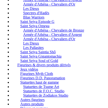
Armée d'Athéna - Chevaliers d'Or
Les Dieux
Spectres d'Hadès
Blue Warriors
Saint Seiya Episode G
Saint Seiya Omega
Armée d'Athéna - Chevaliers de Bronze
Armée d'Athéna - Chevaliers d'Argent
Armée d'Athéna - Chevaliers d'Or
Les Dieux
Les Pallasites
Saint Seiya Saintia Shô
Saint Seiya Gigantomachia
Saint Seiya Soul of Gold
Figurines & divers produits dérivés
Jeux vidéos
Figurines Myth Cloth
Figurines D.D. Panoramation
Statuettes haut de gamme
Statuettes de Tsume Art
Statuettes de F.O.C. Studio
Statuettes de Zodiakos Studio
Autres figurines
Autres produits