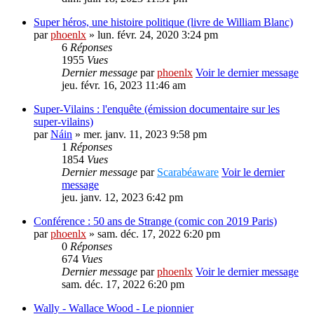
Super héros, une histoire politique (livre de William Blanc)
par
phoenlx
» lun. févr. 24, 2020 3:24 pm
6
Réponses
1955
Vues
Dernier message
par
phoenlx
Voir le dernier message
jeu. févr. 16, 2023 11:46 am
Super-Vilains : l'enquête (émission documentaire sur les
super-vilains)
par
Náin
» mer. janv. 11, 2023 9:58 pm
1
Réponses
1854
Vues
Dernier message
par
Scarabéaware
Voir le dernier
message
jeu. janv. 12, 2023 6:42 pm
Conférence : 50 ans de Strange (comic con 2019 Paris)
par
phoenlx
» sam. déc. 17, 2022 6:20 pm
0
Réponses
674
Vues
Dernier message
par
phoenlx
Voir le dernier message
sam. déc. 17, 2022 6:20 pm
Wally - Wallace Wood - Le pionnier