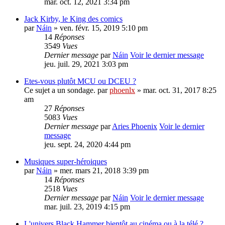
mar. oct. 12, 2021 3:34 pm
Jack Kirby, le King des comics
par
Náin
» ven. févr. 15, 2019 5:10 pm
14
Réponses
3549
Vues
Dernier message
par
Náin
Voir le dernier message
jeu. juil. 29, 2021 3:03 pm
Etes-vous plutôt MCU ou DCEU ?
Ce sujet a un sondage.
par
phoenlx
» mar. oct. 31, 2017 8:25
am
27
Réponses
5083
Vues
Dernier message
par
Aries Phoenix
Voir le dernier
message
jeu. sept. 24, 2020 4:44 pm
Musiques super-héroiques
par
Náin
» mer. mars 21, 2018 3:39 pm
14
Réponses
2518
Vues
Dernier message
par
Náin
Voir le dernier message
mar. juil. 23, 2019 4:15 pm
L'univers Black Hammer bientôt au cinéma ou à la télé ?