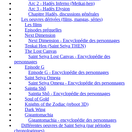
Arc 2 - Hadès Inferno (Meikai-hen)
Arc 3 - Hadès Elysion
Chapitre Hadès, discussions générales
Les oeuvres dérivées (films, mangas, séries)
Les films
Episodes préquelles
Next Dimension
Next Dimension - Encyclopédie des personnages
Tenkai Hen (Saint Seiya THEN)
The Lost Canvas
Saint Seiya Lost Canvas - Encyclopédie des
personnages
Episode G
Episode G - Encyclopédie des personnages
Saint Seiya Omega
Saint Seiya Omega - Encyclopédie des personnages
Saintia Shô
Saintia Shô - Encyclopédie des personnages
Soul of Gold
Knights of the Zodiac (reboot 3D)
Dark Wing
Gigantomachia
Gigantomachia - encyclopédie des personnages
Différentes oeuvres de Saint Seiya (par périodes
chronologiques)