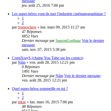
message
jeu. août 25, 2016 7:00 pm
Les super-héros vont-ils tuer l'industrie cinématographique ?
1
2
par
Somewhere
» lun. mars 09, 2015 11:27 am
47
Réponses
6852
Vues
Dernier message
par
SauronGorthaur
Voir le dernier
message
sam. nov. 07, 2015 5:38 pm
ComiXrayS (chaine You Tube sur les comics)
par
Náin
» ven. août 28, 2015 12:21 pm
0
Réponses
1491
Vues
Dernier message
par
Náin
Voir le dernier message
ven. août 28, 2015 12:21 pm
Quel super-héros sommeille en toi ?
1
2
par
itikar
» lun. mars 16, 2015 7:06 pm
48
Réponses
6517
Vues