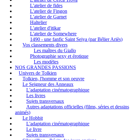
L'atelier de fides
L'atelier de Fingon
L'atelier de Garnet
Haltelier
L'atelier d'itikar
L'atelier de Somewhere
1490 - une fanfic Saint Seiya (par Bélier Ariès)
Vos classements divers
Les maîtres du Giallo
Photographie sexy et érotique
Les modèles
NOS GRANDES PASSIONS
Univers de Tolkien
Tolkien, l'homme et son oeuvre
Le Seigneur des Anneaux
L'adaptation cinématographique
Les livres
Sujets transversaux
Autres adaptations officielles (films, séries et dessins
animés)
Le Hobbit
L'adaptation cinématographique
Le livre
Sujets transversaux