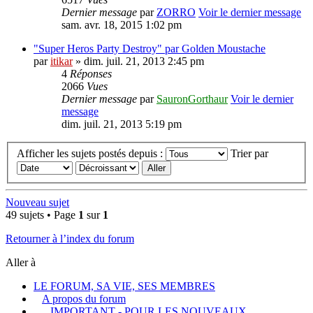
Dernier message
par
ZORRO
Voir le dernier message
sam. avr. 18, 2015 1:02 pm
"Super Heros Party Destroy" par Golden Moustache
par
itikar
» dim. juil. 21, 2013 2:45 pm
4
Réponses
2066
Vues
Dernier message
par
SauronGorthaur
Voir le dernier
message
dim. juil. 21, 2013 5:19 pm
Afficher les sujets postés depuis :
Trier par
Nouveau sujet
49 sujets • Page
1
sur
1
Retourner à l’index du forum
Aller à
LE FORUM, SA VIE, SES MEMBRES
A propos du forum
IMPORTANT - POUR LES NOUVEAUX