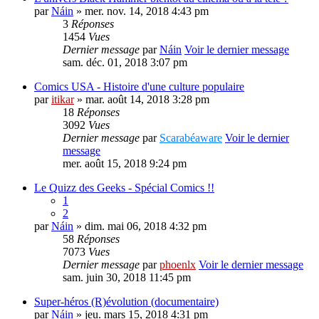
par
Náin
» mer. nov. 14, 2018 4:43 pm
3
Réponses
1454
Vues
Dernier message
par
Náin
Voir le dernier message
sam. déc. 01, 2018 3:07 pm
Comics USA - Histoire d'une culture populaire
par
itikar
» mar. août 14, 2018 3:28 pm
18
Réponses
3092
Vues
Dernier message
par
Scarabéaware
Voir le dernier
message
mer. août 15, 2018 9:24 pm
Le Quizz des Geeks - Spécial Comics !!
1
2
par
Náin
» dim. mai 06, 2018 4:32 pm
58
Réponses
7073
Vues
Dernier message
par
phoenlx
Voir le dernier message
sam. juin 30, 2018 11:45 pm
Super-héros (R)évolution (documentaire)
par
Náin
» jeu. mars 15, 2018 4:31 pm