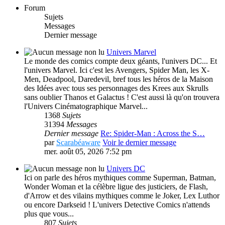
Forum
Sujets
Messages
Dernier message
Univers Marvel
Le monde des comics compte deux géants, l'univers DC... Et
l'univers Marvel. Ici c'est les Avengers, Spider Man, les X-
Men, Deadpool, Daredevil, bref tous les héros de la Maison
des Idées avec tous ses personnages des Krees aux Skrulls
sans oublier Thanos et Galactus ! C'est aussi là qu'on trouvera
l'Univers Cinématographique Marvel...
1368
Sujets
31394
Messages
Dernier message
Re: Spider-Man : Across the S…
par
Scarabéaware
Voir le dernier message
mer. août 05, 2026 7:52 pm
Univers DC
Ici on parle des héros mythiques comme Superman, Batman,
Wonder Woman et la célèbre ligue des justiciers, de Flash,
d'Arrow et des vilains mythiques comme le Joker, Lex Luthor
ou encore Darkseid ! L'univers Detective Comics n'attends
plus que vous...
807
Sujets