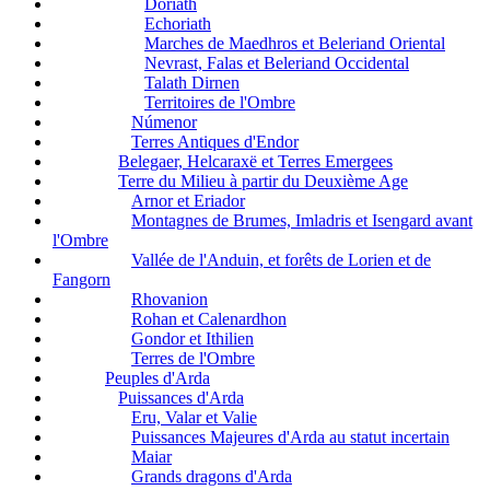
Doriath
Echoriath
Marches de Maedhros et Beleriand Oriental
Nevrast, Falas et Beleriand Occidental
Talath Dirnen
Territoires de l'Ombre
Númenor
Terres Antiques d'Endor
Belegaer, Helcaraxë et Terres Emergees
Terre du Milieu à partir du Deuxième Age
Arnor et Eriador
Montagnes de Brumes, Imladris et Isengard avant
l'Ombre
Vallée de l'Anduin, et forêts de Lorien et de
Fangorn
Rhovanion
Rohan et Calenardhon
Gondor et Ithilien
Terres de l'Ombre
Peuples d'Arda
Puissances d'Arda
Eru, Valar et Valie
Puissances Majeures d'Arda au statut incertain
Maiar
Grands dragons d'Arda