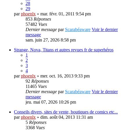
28
29
par
phoenlx
» mar. févr. 01, 2011 9:54 pm
853
Réponses
57482
Vues
Dernier message
par
Scarabéaware
Voir le dernier
message
sam. juin 27, 2026 8:58 pm
Strange, Nova, Titans et autres revues fr de superhéros
1
2
3
4
par
phoenlx
» mer. oct. 16, 2013 9:33 pm
92
Réponses
11465
Vues
Dernier message
par
Scarabéaware
Voir le dernier
message
jeu. mai 07, 2026 10:26 pm
Conseils divers, sites de vente, boutiques de comics etc...
par
phoenlx
» dim. août 04, 2013 11:31 am
5
Réponses
3368
Vues