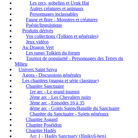
Les orcs, gobelins et Uruk Hai
Autres créatures et animaux
Personnages inclassables
Faune et flore - Monstres et créatures
Poésie/linguistique
Produits dérivés
Vos collections (Tolkien et générales)
Jeux vidéos
Au Dragon Vert
Les rangs Tolkien du forum
Tournoi de popularité - Personnages des Terres du
Milieu
Univers Saint Seiya
Agora - Discussions générales
Les chapitres (manga et série classique)
Chapitre Sanctuaire
1er arc - Le grand tournoi
2ème arc - Les Chevaliers noirs
3ème arc - Episodes 16 à 35
4ème arc - Golds Saints/Bataille du Sanctuaire
Chapitre du Sanctuaire - Sujets généraux
Chapitre Asgard
Chapitre Poséidon
Chapitre Hadès
Arc 1 - Hadès Sanctuary (Jûnikyû-hen)