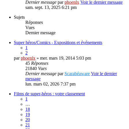
Dernier message
par
phoenlx
Voir le dernier message
sam. sept. 13, 2025 6:21 pm
Sujets
Réponses
Vues
Dernier message
Super héros/Comics - Expositions et événements
1
2
par
phoenlx
» mer. mars 19, 2014 5:03 pm
45
Réponses
21840
Vues
Dernier message
par
Scarabéaware
Voir le dernier
message
lun. mars 02, 2026 7:37 pm
Films de super-héros : votre classement
1
…
18
19
20
21