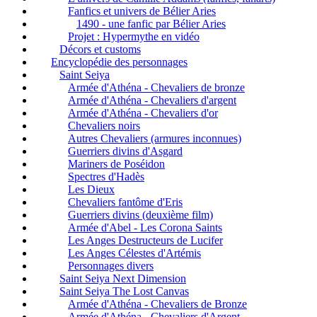
Fanfics et univers de Bélier Aries
1490 - une fanfic par Bélier Aries
Projet : Hypermythe en vidéo
Décors et customs
Encyclopédie des personnages
Saint Seiya
Armée d'Athéna - Chevaliers de bronze
Armée d'Athéna - Chevaliers d'argent
Armée d'Athéna - Chevaliers d'or
Chevaliers noirs
Autres Chevaliers (armures inconnues)
Guerriers divins d'Asgard
Mariners de Poséidon
Spectres d'Hadès
Les Dieux
Chevaliers fantôme d'Eris
Guerriers divins (deuxième film)
Armée d'Abel - Les Corona Saints
Les Anges Destructeurs de Lucifer
Les Anges Célestes d'Artémis
Personnages divers
Saint Seiya Next Dimension
Saint Seiya The Lost Canvas
Armée d'Athéna - Chevaliers de Bronze
Armée d'Athéna - Chevaliers d'Argent