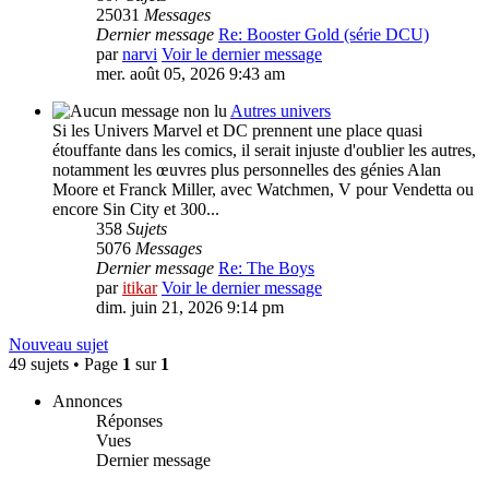
25031
Messages
Dernier message
Re: Booster Gold (série DCU)
par
narvi
Voir le dernier message
mer. août 05, 2026 9:43 am
Autres univers
Si les Univers Marvel et DC prennent une place quasi
étouffante dans les comics, il serait injuste d'oublier les autres,
notamment les œuvres plus personnelles des génies Alan
Moore et Franck Miller, avec Watchmen, V pour Vendetta ou
encore Sin City et 300...
358
Sujets
5076
Messages
Dernier message
Re: The Boys
par
itikar
Voir le dernier message
dim. juin 21, 2026 9:14 pm
Nouveau sujet
49 sujets • Page
1
sur
1
Annonces
Réponses
Vues
Dernier message