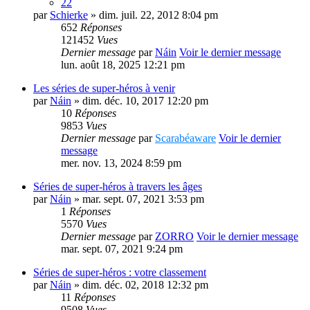
22
par
Schierke
» dim. juil. 22, 2012 8:04 pm
652
Réponses
121452
Vues
Dernier message
par
Náin
Voir le dernier message
lun. août 18, 2025 12:21 pm
Les séries de super-héros à venir
par
Náin
» dim. déc. 10, 2017 12:20 pm
10
Réponses
9853
Vues
Dernier message
par
Scarabéaware
Voir le dernier
message
mer. nov. 13, 2024 8:59 pm
Séries de super-héros à travers les âges
par
Náin
» mar. sept. 07, 2021 3:53 pm
1
Réponses
5570
Vues
Dernier message
par
ZORRO
Voir le dernier message
mar. sept. 07, 2021 9:24 pm
Séries de super-héros : votre classement
par
Náin
» dim. déc. 02, 2018 12:32 pm
11
Réponses
9508
Vues