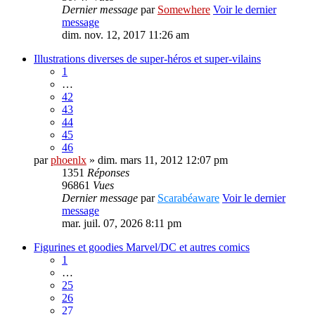
Dernier message
par
Somewhere
Voir le dernier
message
dim. nov. 12, 2017 11:26 am
Illustrations diverses de super-héros et super-vilains
1
…
42
43
44
45
46
par
phoenlx
» dim. mars 11, 2012 12:07 pm
1351
Réponses
96861
Vues
Dernier message
par
Scarabéaware
Voir le dernier
message
mar. juil. 07, 2026 8:11 pm
Figurines et goodies Marvel/DC et autres comics
1
…
25
26
27