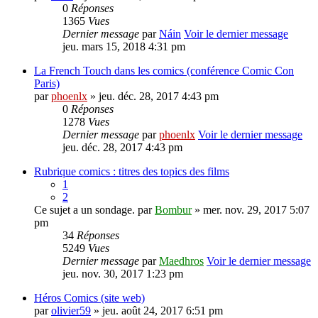
0
Réponses
1365
Vues
Dernier message
par
Náin
Voir le dernier message
jeu. mars 15, 2018 4:31 pm
La French Touch dans les comics (conférence Comic Con
Paris)
par
phoenlx
» jeu. déc. 28, 2017 4:43 pm
0
Réponses
1278
Vues
Dernier message
par
phoenlx
Voir le dernier message
jeu. déc. 28, 2017 4:43 pm
Rubrique comics : titres des topics des films
1
2
Ce sujet a un sondage.
par
Bombur
» mer. nov. 29, 2017 5:07
pm
34
Réponses
5249
Vues
Dernier message
par
Maedhros
Voir le dernier message
jeu. nov. 30, 2017 1:23 pm
Héros Comics (site web)
par
olivier59
» jeu. août 24, 2017 6:51 pm