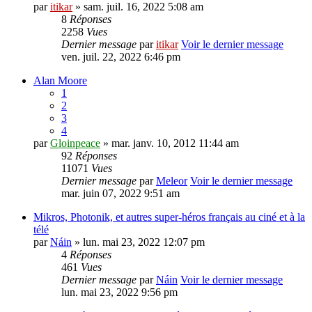
par
itikar
» sam. juil. 16, 2022 5:08 am
8
Réponses
2258
Vues
Dernier message
par
itikar
Voir le dernier message
ven. juil. 22, 2022 6:46 pm
Alan Moore
1
2
3
4
par
Gloinpeace
» mar. janv. 10, 2012 11:44 am
92
Réponses
11071
Vues
Dernier message
par
Meleor
Voir le dernier message
mar. juin 07, 2022 9:51 am
Mikros, Photonik, et autres super-héros français au ciné et à la
télé
par
Náin
» lun. mai 23, 2022 12:07 pm
4
Réponses
461
Vues
Dernier message
par
Náin
Voir le dernier message
lun. mai 23, 2022 9:56 pm