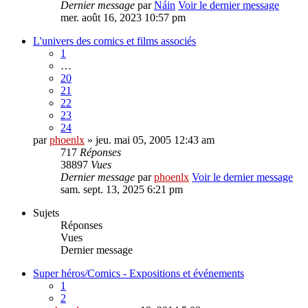
Dernier message
par
Náin
Voir le dernier message
mer. août 16, 2023 10:57 pm
L'univers des comics et films associés
1
…
20
21
22
23
24
par
phoenlx
» jeu. mai 05, 2005 12:43 am
717
Réponses
38897
Vues
Dernier message
par
phoenlx
Voir le dernier message
sam. sept. 13, 2025 6:21 pm
Sujets
Réponses
Vues
Dernier message
Super héros/Comics - Expositions et événements
1
2