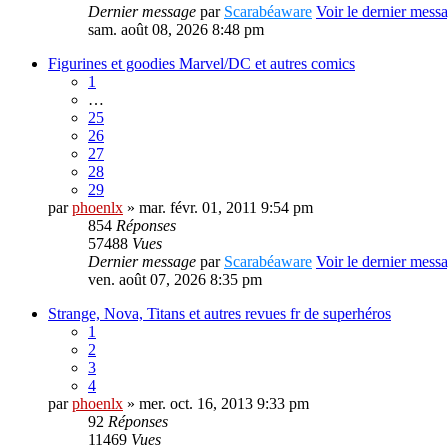
Dernier message
par
Scarabéaware
Voir le dernier mess
sam. août 08, 2026 8:48 pm
Figurines et goodies Marvel/DC et autres comics
1
…
25
26
27
28
29
par
phoenlx
» mar. févr. 01, 2011 9:54 pm
854
Réponses
57488
Vues
Dernier message
par
Scarabéaware
Voir le dernier mess
ven. août 07, 2026 8:35 pm
Strange, Nova, Titans et autres revues fr de superhéros
1
2
3
4
par
phoenlx
» mer. oct. 16, 2013 9:33 pm
92
Réponses
11469
Vues