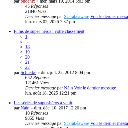
par
phoenlx
» mer. mars 19, 2014 5:03 pm
45
Réponses
21840
Vues
Dernier message
par
Scarabéaware
Voir le dernier mess
lun. mars 02, 2026 7:37 pm
Films de super-héros : votre classement
1
…
18
19
20
21
22
par
Schierke
» dim. juil. 22, 2012 8:04 pm
652
Réponses
121461
Vues
Dernier message
par
Náin
Voir le dernier message
lun. août 18, 2025 12:21 pm
Les séries de super-héros à venir
par
Náin
» dim. déc. 10, 2017 12:20 pm
10
Réponses
9855
Vues
Dernier message
par
Scarabéaware
Voir le dernier mess