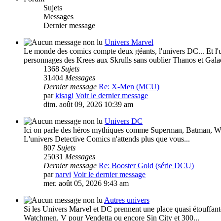
Sujets
Messages
Dernier message
Univers Marvel
Le monde des comics compte deux géants, l'univers DC... Et l'u
personnages des Krees aux Skrulls sans oublier Thanos et Galac
1368
Sujets
31404
Messages
Dernier message
Re: X-Men (MCU)
par
kisagi
Voir le dernier message
dim. août 09, 2026 10:39 am
Univers DC
Ici on parle des héros mythiques comme Superman, Batman, Wond
L'univers Detective Comics n'attends plus que vous...
807
Sujets
25031
Messages
Dernier message
Re: Booster Gold (série DCU)
par
narvi
Voir le dernier message
mer. août 05, 2026 9:43 am
Autres univers
Si les Univers Marvel et DC prennent une place quasi étouffante
Watchmen, V pour Vendetta ou encore Sin City et 300...