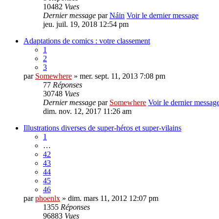
10482
Vues
Dernier message
par
Náin
Voir le dernier message
jeu. juil. 19, 2018 12:54 pm
Adaptations de comics : votre classement
1
2
3
par
Somewhere
» mer. sept. 11, 2013 7:08 pm
77
Réponses
30748
Vues
Dernier message
par
Somewhere
Voir le dernier messag
dim. nov. 12, 2017 11:26 am
Illustrations diverses de super-héros et super-vilains
1
…
42
43
44
45
46
par
phoenlx
» dim. mars 11, 2012 12:07 pm
1355
Réponses
96883
Vues