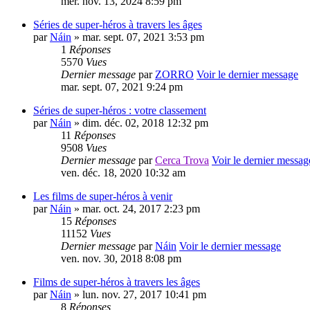
mer. nov. 13, 2024 8:59 pm
Séries de super-héros à travers les âges
par
Náin
» mar. sept. 07, 2021 3:53 pm
1
Réponses
5570
Vues
Dernier message
par
ZORRO
Voir le dernier message
mar. sept. 07, 2021 9:24 pm
Séries de super-héros : votre classement
par
Náin
» dim. déc. 02, 2018 12:32 pm
11
Réponses
9508
Vues
Dernier message
par
Cerca Trova
Voir le dernier messag
ven. déc. 18, 2020 10:32 am
Les films de super-héros à venir
par
Náin
» mar. oct. 24, 2017 2:23 pm
15
Réponses
11152
Vues
Dernier message
par
Náin
Voir le dernier message
ven. nov. 30, 2018 8:08 pm
Films de super-héros à travers les âges
par
Náin
» lun. nov. 27, 2017 10:41 pm
8
Réponses