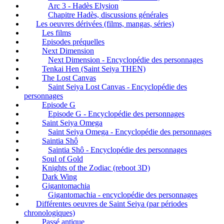
Arc 3 - Hadès Elysion
Chapitre Hadès, discussions générales
Les oeuvres dérivées (films, mangas, séries)
Les films
Episodes préquelles
Next Dimension
Next Dimension - Encyclopédie des personnages
Tenkai Hen (Saint Seiya THEN)
The Lost Canvas
Saint Seiya Lost Canvas - Encyclopédie des
personnages
Episode G
Episode G - Encyclopédie des personnages
Saint Seiya Omega
Saint Seiya Omega - Encyclopédie des personnages
Saintia Shô
Saintia Shô - Encyclopédie des personnages
Soul of Gold
Knights of the Zodiac (reboot 3D)
Dark Wing
Gigantomachia
Gigantomachia - encyclopédie des personnages
Différentes oeuvres de Saint Seiya (par périodes
chronologiques)
Passé antique