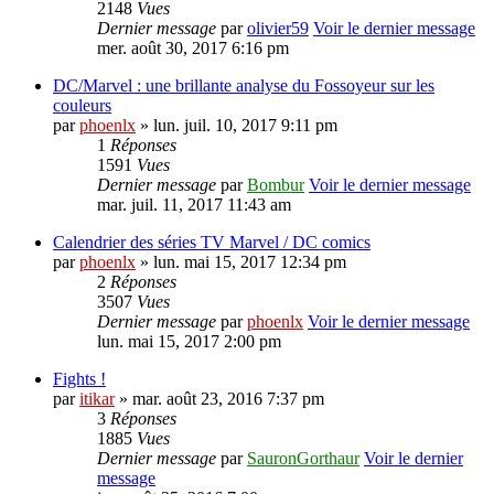
2148
Vues
Dernier message
par
olivier59
Voir le dernier message
mer. août 30, 2017 6:16 pm
DC/Marvel : une brillante analyse du Fossoyeur sur les
couleurs
par
phoenlx
» lun. juil. 10, 2017 9:11 pm
1
Réponses
1591
Vues
Dernier message
par
Bombur
Voir le dernier message
mar. juil. 11, 2017 11:43 am
Calendrier des séries TV Marvel / DC comics
par
phoenlx
» lun. mai 15, 2017 12:34 pm
2
Réponses
3507
Vues
Dernier message
par
phoenlx
Voir le dernier message
lun. mai 15, 2017 2:00 pm
Fights !
par
itikar
» mar. août 23, 2016 7:37 pm
3
Réponses
1885
Vues
Dernier message
par
SauronGorthaur
Voir le dernier
message