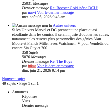
25031
Messages
Dernier message
Re: Booster Gold (série DCU)
par
narvi
Voir le dernier message
mer. août 05, 2026 9:43 am
Autres univers
Si les Univers Marvel et DC prennent une place quasi
étouffante dans les comics, il serait injuste d'oublier les autres,
notamment les œuvres plus personnelles des génies Alan
Moore et Franck Miller, avec Watchmen, V pour Vendetta ou
encore Sin City et 300...
358
Sujets
5076
Messages
Dernier message
Re: The Boys
par
itikar
Voir le dernier message
dim. juin 21, 2026 9:14 pm
Nouveau sujet
49 sujets • Page
1
sur
1
Annonces
Réponses
Vues
Dernier message