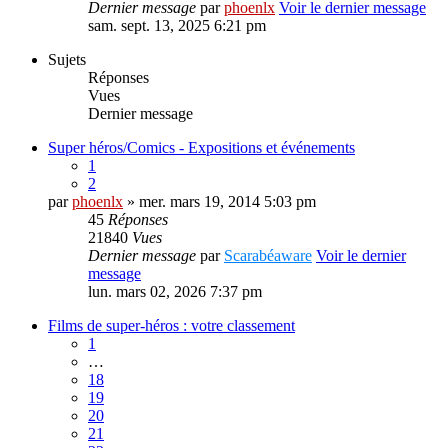
Dernier message
par
phoenlx
Voir le dernier message
sam. sept. 13, 2025 6:21 pm
Sujets
Réponses
Vues
Dernier message
Super héros/Comics - Expositions et événements
1
2
par
phoenlx
» mer. mars 19, 2014 5:03 pm
45
Réponses
21840
Vues
Dernier message
par
Scarabéaware
Voir le dernier
message
lun. mars 02, 2026 7:37 pm
Films de super-héros : votre classement
1
…
18
19
20
21