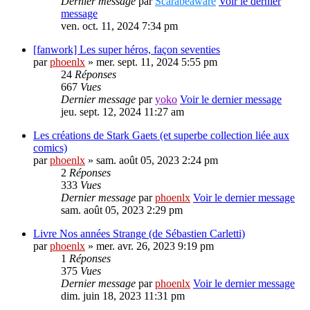
Dernier message
par
Scarabéaware
Voir le dernier
message
ven. oct. 11, 2024 7:34 pm
[fanwork] Les super héros, façon seventies
par
phoenlx
» mer. sept. 11, 2024 5:55 pm
24
Réponses
667
Vues
Dernier message
par
yoko
Voir le dernier message
jeu. sept. 12, 2024 11:27 am
Les créations de Stark Gaets (et superbe collection liée aux
comics)
par
phoenlx
» sam. août 05, 2023 2:24 pm
2
Réponses
333
Vues
Dernier message
par
phoenlx
Voir le dernier message
sam. août 05, 2023 2:29 pm
Livre Nos années Strange (de Sébastien Carletti)
par
phoenlx
» mer. avr. 26, 2023 9:19 pm
1
Réponses
375
Vues
Dernier message
par
phoenlx
Voir le dernier message
dim. juin 18, 2023 11:31 pm