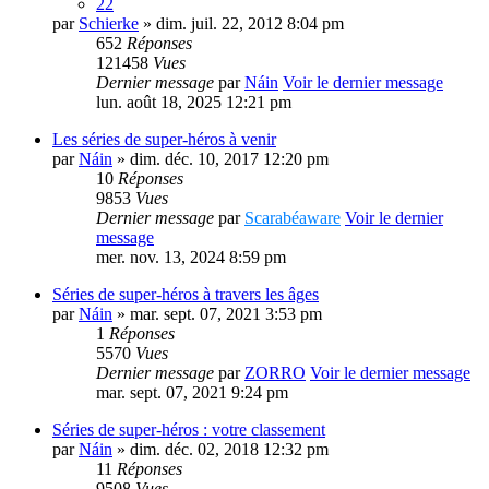
22
par
Schierke
» dim. juil. 22, 2012 8:04 pm
652
Réponses
121458
Vues
Dernier message
par
Náin
Voir le dernier message
lun. août 18, 2025 12:21 pm
Les séries de super-héros à venir
par
Náin
» dim. déc. 10, 2017 12:20 pm
10
Réponses
9853
Vues
Dernier message
par
Scarabéaware
Voir le dernier
message
mer. nov. 13, 2024 8:59 pm
Séries de super-héros à travers les âges
par
Náin
» mar. sept. 07, 2021 3:53 pm
1
Réponses
5570
Vues
Dernier message
par
ZORRO
Voir le dernier message
mar. sept. 07, 2021 9:24 pm
Séries de super-héros : votre classement
par
Náin
» dim. déc. 02, 2018 12:32 pm
11
Réponses
9508
Vues