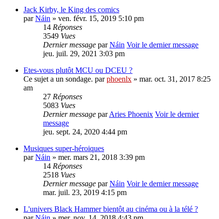
Jack Kirby, le King des comics
par
Náin
» ven. févr. 15, 2019 5:10 pm
14
Réponses
3549
Vues
Dernier message
par
Náin
Voir le dernier message
jeu. juil. 29, 2021 3:03 pm
Etes-vous plutôt MCU ou DCEU ?
Ce sujet a un sondage.
par
phoenlx
» mar. oct. 31, 2017 8:25
am
27
Réponses
5083
Vues
Dernier message
par
Aries Phoenix
Voir le dernier
message
jeu. sept. 24, 2020 4:44 pm
Musiques super-héroiques
par
Náin
» mer. mars 21, 2018 3:39 pm
14
Réponses
2518
Vues
Dernier message
par
Náin
Voir le dernier message
mar. juil. 23, 2019 4:15 pm
L'univers Black Hammer bientôt au cinéma ou à la télé ?
par
Náin
» mer. nov. 14, 2018 4:43 pm