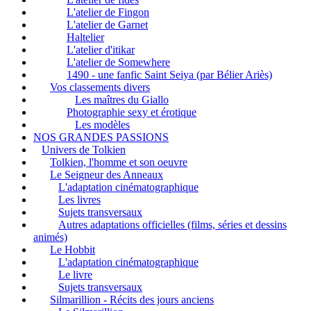
L'atelier de Fingon
L'atelier de Garnet
Haltelier
L'atelier d'itikar
L'atelier de Somewhere
1490 - une fanfic Saint Seiya (par Bélier Ariès)
Vos classements divers
Les maîtres du Giallo
Photographie sexy et érotique
Les modèles
NOS GRANDES PASSIONS
Univers de Tolkien
Tolkien, l'homme et son oeuvre
Le Seigneur des Anneaux
L'adaptation cinématographique
Les livres
Sujets transversaux
Autres adaptations officielles (films, séries et dessins
animés)
Le Hobbit
L'adaptation cinématographique
Le livre
Sujets transversaux
Silmarillion - Récits des jours anciens