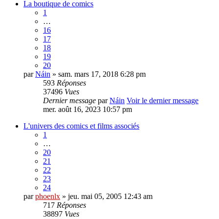
La boutique de comics
1
…
16
17
18
19
20
par
Náin
» sam. mars 17, 2018 6:28 pm
593
Réponses
37496
Vues
Dernier message
par
Náin
Voir le dernier message
mer. août 16, 2023 10:57 pm
L'univers des comics et films associés
1
…
20
21
22
23
24
par
phoenlx
» jeu. mai 05, 2005 12:43 am
717
Réponses
38897
Vues