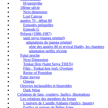
Hypermythe
18ème siècle
Next dimension
Lost Canvas
années 70 - début 80
Episodes préquelles
Episode G
Présent (1986-1987)
saint seiya (manga originel)
adaptations du manga originel
série des années 80 et revival Hadès, les chapitres
adaptation netflix récente
Futur proche
Next Dimension
Tenkai Hen (Saint Seiya THEN)
Film - Tenkai-hen josō: Overture
Rerise of Poseidon
Futur moyen
Omega
Oeuvres inclassables et bizaroïdes
Dark Wing
Créations de fans, cosplays, fanfics, illustrations
Les créations des membres du forum
L'univers de Camille Addams (fanfics, fanarts)
Fanfics et univers de Bélier Aries