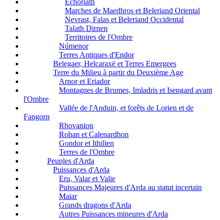
Echoriath
Marches de Maedhros et Beleriand Oriental
Nevrast, Falas et Beleriand Occidental
Talath Dirnen
Territoires de l'Ombre
Númenor
Terres Antiques d'Endor
Belegaer, Helcaraxë et Terres Emergees
Terre du Milieu à partir du Deuxième Age
Arnor et Eriador
Montagnes de Brumes, Imladris et Isengard avant
l'Ombre
Vallée de l'Anduin, et forêts de Lorien et de
Fangorn
Rhovanion
Rohan et Calenardhon
Gondor et Ithilien
Terres de l'Ombre
Peuples d'Arda
Puissances d'Arda
Eru, Valar et Valie
Puissances Majeures d'Arda au statut incertain
Maiar
Grands dragons d'Arda
Autres Puissances mineures d'Arda