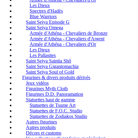
Les Dieux
Spectres d'Hadès
Blue Warriors
Saint Seiya Episode G
Saint Seiya Omega
Armée d'Athéna - Chevaliers de Bronze
Armée d'Athéna - Chevaliers d'Argent
Armée d'Athéna - Chevaliers d'Or
Les Dieux
Les Pallasites
Saint Seiya Saintia Shô
Saint Seiya Gigantomachia
Saint Seiya Soul of Gold
Figurines & divers produits dérivés
Jeux vidéos
Figurines Myth Cloth
Figurines D.D. Panoramation
Statuettes haut de gamme
Statuettes de Tsume Art
Statuettes de F.O.C. Studio
Statuettes de Zodiakos Studio
Autres figurines
Autres produits
Décors et customs