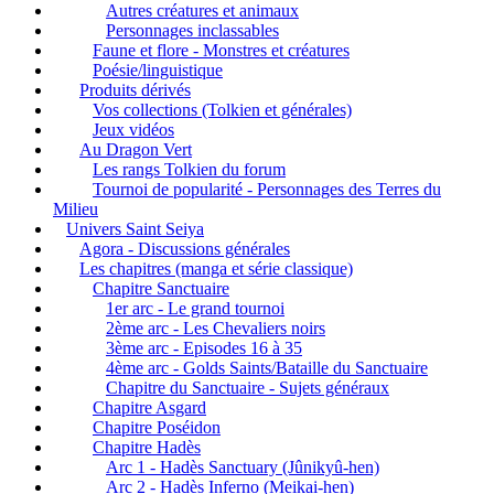
Autres créatures et animaux
Personnages inclassables
Faune et flore - Monstres et créatures
Poésie/linguistique
Produits dérivés
Vos collections (Tolkien et générales)
Jeux vidéos
Au Dragon Vert
Les rangs Tolkien du forum
Tournoi de popularité - Personnages des Terres du
Milieu
Univers Saint Seiya
Agora - Discussions générales
Les chapitres (manga et série classique)
Chapitre Sanctuaire
1er arc - Le grand tournoi
2ème arc - Les Chevaliers noirs
3ème arc - Episodes 16 à 35
4ème arc - Golds Saints/Bataille du Sanctuaire
Chapitre du Sanctuaire - Sujets généraux
Chapitre Asgard
Chapitre Poséidon
Chapitre Hadès
Arc 1 - Hadès Sanctuary (Jûnikyû-hen)
Arc 2 - Hadès Inferno (Meikai-hen)