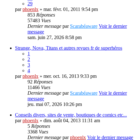
29
par
phoenlx
» mar. févr. 01, 2011 9:54 pm
853
Réponses
57483
Vues
Dernier message
par
Scarabéaware
Voir le dernier
message
sam. juin 27, 2026 8:58 pm
Strange, Nova, Titans et autres revues fr de superhéros
1
2
3
4
par
phoenlx
» mer. oct. 16, 2013 9:33 pm
92
Réponses
11466
Vues
Dernier message
par
Scarabéaware
Voir le dernier
message
jeu. mai 07, 2026 10:26 pm
Conseils divers, sites de vente, boutiques de comics etc...
par
phoenlx
» dim. août 04, 2013 11:31 am
5
Réponses
3368
Vues
Dernier message
par
phoenlx
Voir le dernier message