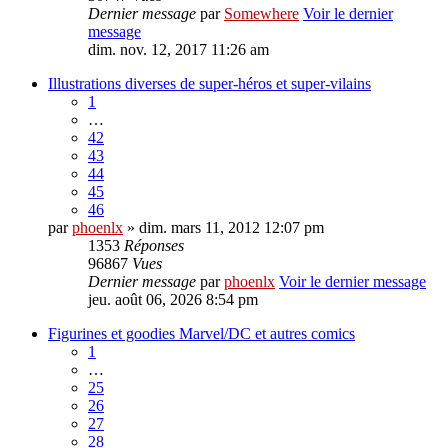
Dernier message
par
Somewhere
Voir le dernier
message
dim. nov. 12, 2017 11:26 am
Illustrations diverses de super-héros et super-vilains
1
…
42
43
44
45
46
par
phoenlx
» dim. mars 11, 2012 12:07 pm
1353
Réponses
96867
Vues
Dernier message
par
phoenlx
Voir le dernier message
jeu. août 06, 2026 8:54 pm
Figurines et goodies Marvel/DC et autres comics
1
…
25
26
27
28