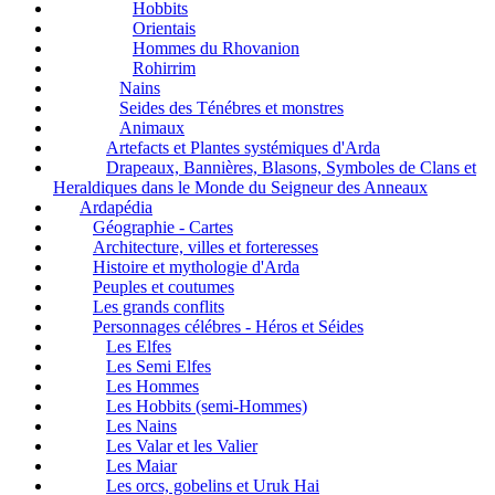
Hobbits
Orientais
Hommes du Rhovanion
Rohirrim
Nains
Seides des Ténébres et monstres
Animaux
Artefacts et Plantes systémiques d'Arda
Drapeaux, Bannières, Blasons, Symboles de Clans et
Heraldiques dans le Monde du Seigneur des Anneaux
Ardapédia
Géographie - Cartes
Architecture, villes et forteresses
Histoire et mythologie d'Arda
Peuples et coutumes
Les grands conflits
Personnages célébres - Héros et Séides
Les Elfes
Les Semi Elfes
Les Hommes
Les Hobbits (semi-Hommes)
Les Nains
Les Valar et les Valier
Les Maiar
Les orcs, gobelins et Uruk Hai