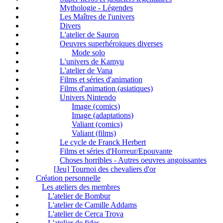
Mythologie - Légendes
Les Maîtres de l'univers
Divers
L'atelier de Sauron
Oeuvres superhéroiques diverses
Mode solo
L'univers de Kamyu
L'atelier de Vana
Films et séries d'animation
Films d'animation (asiatiques)
Univers Nintendo
Image (comics)
Image (adaptations)
Valiant (comics)
Valiant (films)
Le cycle de Franck Herbert
Films et séries d'Horreur/Epouvante
Choses horribles - Autres oeuvres angoissantes
[Jeu] Tournoi des chevaliers d'or
Création personnelle
Les ateliers des membres
L'atelier de Bombur
L'atelier de Camille Addams
L'atelier de Cerca Trova
L'atelier de fides