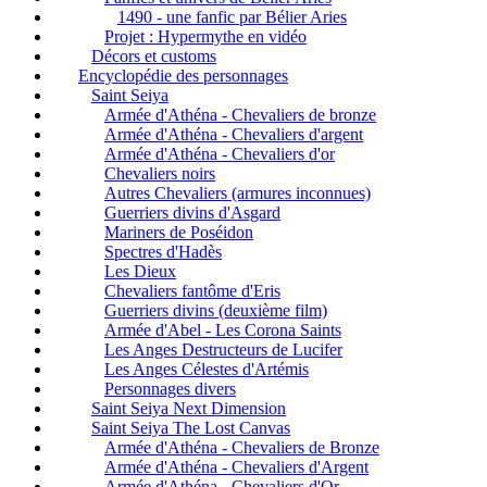
1490 - une fanfic par Bélier Aries
Projet : Hypermythe en vidéo
Décors et customs
Encyclopédie des personnages
Saint Seiya
Armée d'Athéna - Chevaliers de bronze
Armée d'Athéna - Chevaliers d'argent
Armée d'Athéna - Chevaliers d'or
Chevaliers noirs
Autres Chevaliers (armures inconnues)
Guerriers divins d'Asgard
Mariners de Poséidon
Spectres d'Hadès
Les Dieux
Chevaliers fantôme d'Eris
Guerriers divins (deuxième film)
Armée d'Abel - Les Corona Saints
Les Anges Destructeurs de Lucifer
Les Anges Célestes d'Artémis
Personnages divers
Saint Seiya Next Dimension
Saint Seiya The Lost Canvas
Armée d'Athéna - Chevaliers de Bronze
Armée d'Athéna - Chevaliers d'Argent
Armée d'Athéna - Chevaliers d'Or