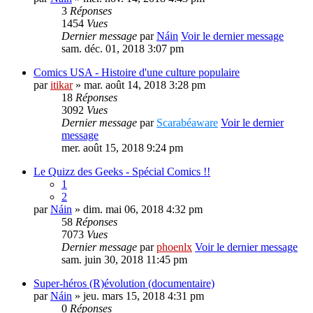
3
Réponses
1454
Vues
Dernier message
par
Náin
Voir le dernier message
sam. déc. 01, 2018 3:07 pm
Comics USA - Histoire d'une culture populaire
par
itikar
» mar. août 14, 2018 3:28 pm
18
Réponses
3092
Vues
Dernier message
par
Scarabéaware
Voir le dernier
message
mer. août 15, 2018 9:24 pm
Le Quizz des Geeks - Spécial Comics !!
1
2
par
Náin
» dim. mai 06, 2018 4:32 pm
58
Réponses
7073
Vues
Dernier message
par
phoenlx
Voir le dernier message
sam. juin 30, 2018 11:45 pm
Super-héros (R)évolution (documentaire)
par
Náin
» jeu. mars 15, 2018 4:31 pm
0
Réponses