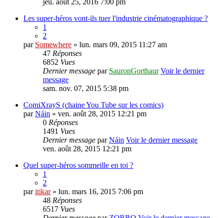
jeu. août 25, 2016 7:00 pm
Les super-héros vont-ils tuer l'industrie cinématographique ?
1
2
par
Somewhere
» lun. mars 09, 2015 11:27 am
47
Réponses
6852
Vues
Dernier message
par
SauronGorthaur
Voir le dernier
message
sam. nov. 07, 2015 5:38 pm
ComiXrayS (chaine You Tube sur les comics)
par
Náin
» ven. août 28, 2015 12:21 pm
0
Réponses
1491
Vues
Dernier message
par
Náin
Voir le dernier message
ven. août 28, 2015 12:21 pm
Quel super-héros sommeille en toi ?
1
2
par
itikar
» lun. mars 16, 2015 7:06 pm
48
Réponses
6517
Vues
Dernier message
par
ZORRO
Voir le dernier message