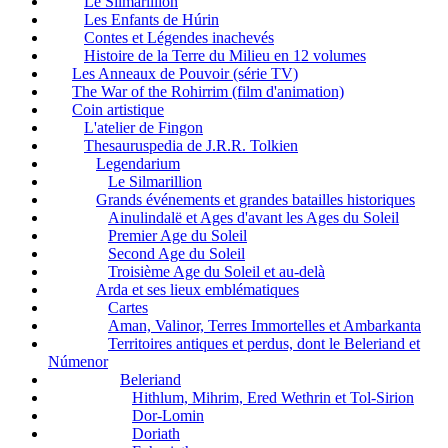
Le Silmarillion
Les Enfants de Húrin
Contes et Légendes inachevés
Histoire de la Terre du Milieu en 12 volumes
Les Anneaux de Pouvoir (série TV)
The War of the Rohirrim (film d'animation)
Coin artistique
L'atelier de Fingon
Thesauruspedia de J.R.R. Tolkien
Legendarium
Le Silmarillion
Grands événements et grandes batailles historiques
Ainulindalë et Ages d'avant les Ages du Soleil
Premier Age du Soleil
Second Age du Soleil
Troisième Age du Soleil et au-delà
Arda et ses lieux emblématiques
Cartes
Aman, Valinor, Terres Immortelles et Ambarkanta
Territoires antiques et perdus, dont le Beleriand et
Númenor
Beleriand
Hithlum, Mihrim, Ered Wethrin et Tol-Sirion
Dor-Lomin
Doriath