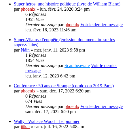
Super héros, une histoire politique (livre de William Blanc)
par
phoenlx
» lun. févr. 24, 2020 3:24 pm
6
Réponses
1955
Vues
Dernier message
par
phoenlx
Voir le dernier message
jeu. févr. 16, 2023 11:46 am
Super-Vilains : l'enquête (émission documentaire sur les
super-vilains)
par
Náin
» mer. janv. 11, 2023 9:58 pm
1
Réponses
1854
Vues
Dernier message
par
Scarabéaware
Voir le dernier
message
jeu. janv. 12, 2023 6:42 pm
Conférence : 50 ans de Strange (comic con 2019 Paris)
par
phoenlx
» sam. déc. 17, 2022 6:20 pm
0
Réponses
674
Vues
Dernier message
par
phoenlx
Voir le dernier message
sam. déc. 17, 2022 6:20 pm
Wally - Wallace Wood - Le pionnier
par
itikar
» sam. juil. 16, 2022 5:08 am