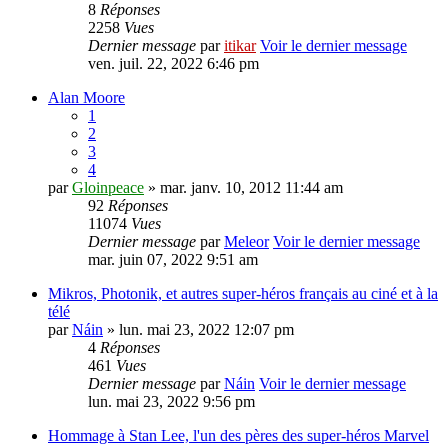
8
Réponses
2258
Vues
Dernier message
par
itikar
Voir le dernier message
ven. juil. 22, 2022 6:46 pm
Alan Moore
1
2
3
4
par
Gloinpeace
» mar. janv. 10, 2012 11:44 am
92
Réponses
11074
Vues
Dernier message
par
Meleor
Voir le dernier message
mar. juin 07, 2022 9:51 am
Mikros, Photonik, et autres super-héros français au ciné et à la
télé
par
Náin
» lun. mai 23, 2022 12:07 pm
4
Réponses
461
Vues
Dernier message
par
Náin
Voir le dernier message
lun. mai 23, 2022 9:56 pm
Hommage à Stan Lee, l'un des pères des super-héros Marvel