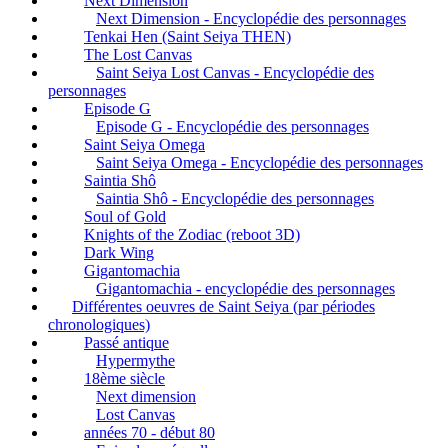
Next Dimension
Next Dimension - Encyclopédie des personnages
Tenkai Hen (Saint Seiya THEN)
The Lost Canvas
Saint Seiya Lost Canvas - Encyclopédie des
personnages
Episode G
Episode G - Encyclopédie des personnages
Saint Seiya Omega
Saint Seiya Omega - Encyclopédie des personnages
Saintia Shô
Saintia Shô - Encyclopédie des personnages
Soul of Gold
Knights of the Zodiac (reboot 3D)
Dark Wing
Gigantomachia
Gigantomachia - encyclopédie des personnages
Différentes oeuvres de Saint Seiya (par périodes
chronologiques)
Passé antique
Hypermythe
18ème siècle
Next dimension
Lost Canvas
années 70 - début 80