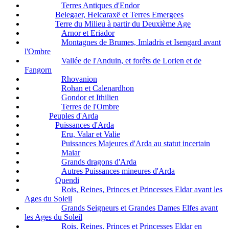
Terres Antiques d'Endor
Belegaer, Helcaraxë et Terres Emergees
Terre du Milieu à partir du Deuxième Age
Arnor et Eriador
Montagnes de Brumes, Imladris et Isengard avant
l'Ombre
Vallée de l'Anduin, et forêts de Lorien et de
Fangorn
Rhovanion
Rohan et Calenardhon
Gondor et Ithilien
Terres de l'Ombre
Peuples d'Arda
Puissances d'Arda
Eru, Valar et Valie
Puissances Majeures d'Arda au statut incertain
Maiar
Grands dragons d'Arda
Autres Puissances mineures d'Arda
Quendi
Rois, Reines, Princes et Princesses Eldar avant les
Ages du Soleil
Grands Seigneurs et Grandes Dames Elfes avant
les Ages du Soleil
Rois, Reines, Princes et Princesses Eldar en