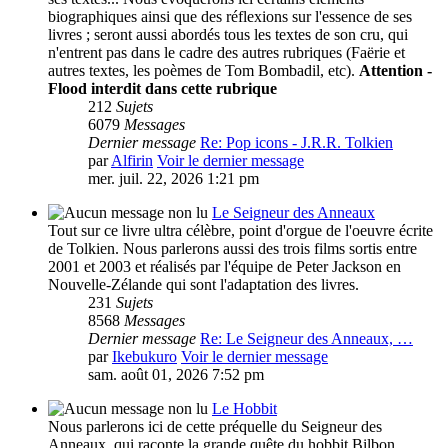
biographiques ainsi que des réflexions sur l'essence de ses
livres ; seront aussi abordés tous les textes de son cru, qui
n'entrent pas dans le cadre des autres rubriques (Faërie et
autres textes, les poèmes de Tom Bombadil, etc).
Attention -
Flood interdit dans cette rubrique
212
Sujets
6079
Messages
Dernier message
Re: Pop icons - J.R.R. Tolkien
par
Alfirin
Voir le dernier message
mer. juil. 22, 2026 1:21 pm
Le Seigneur des Anneaux
Tout sur ce livre ultra célèbre, point d'orgue de l'oeuvre écrite
de Tolkien. Nous parlerons aussi des trois films sortis entre
2001 et 2003 et réalisés par l'équipe de Peter Jackson en
Nouvelle-Zélande qui sont l'adaptation des livres.
231
Sujets
8568
Messages
Dernier message
Re: Le Seigneur des Anneaux, …
par
Ikebukuro
Voir le dernier message
sam. août 01, 2026 7:52 pm
Le Hobbit
Nous parlerons ici de cette préquelle du Seigneur des
Anneaux, qui raconte la grande quête du hobbit Bilbon