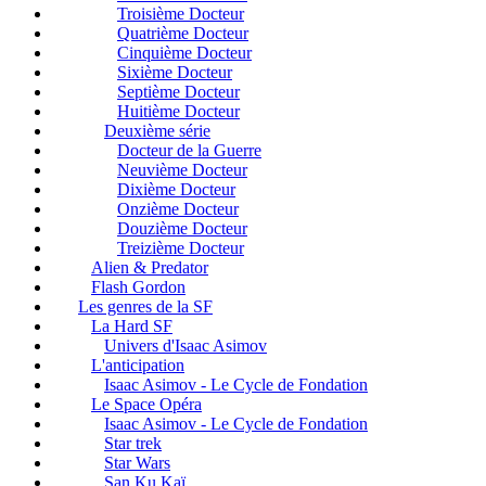
Troisième Docteur
Quatrième Docteur
Cinquième Docteur
Sixième Docteur
Septième Docteur
Huitième Docteur
Deuxième série
Docteur de la Guerre
Neuvième Docteur
Dixième Docteur
Onzième Docteur
Douzième Docteur
Treizième Docteur
Alien & Predator
Flash Gordon
Les genres de la SF
La Hard SF
Univers d'Isaac Asimov
L'anticipation
Isaac Asimov - Le Cycle de Fondation
Le Space Opéra
Isaac Asimov - Le Cycle de Fondation
Star trek
Star Wars
San Ku Kaï