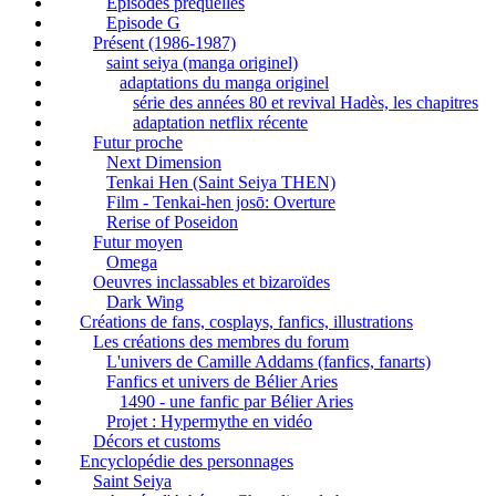
Episodes préquelles
Episode G
Présent (1986-1987)
saint seiya (manga originel)
adaptations du manga originel
série des années 80 et revival Hadès, les chapitres
adaptation netflix récente
Futur proche
Next Dimension
Tenkai Hen (Saint Seiya THEN)
Film - Tenkai-hen josō: Overture
Rerise of Poseidon
Futur moyen
Omega
Oeuvres inclassables et bizaroïdes
Dark Wing
Créations de fans, cosplays, fanfics, illustrations
Les créations des membres du forum
L'univers de Camille Addams (fanfics, fanarts)
Fanfics et univers de Bélier Aries
1490 - une fanfic par Bélier Aries
Projet : Hypermythe en vidéo
Décors et customs
Encyclopédie des personnages
Saint Seiya