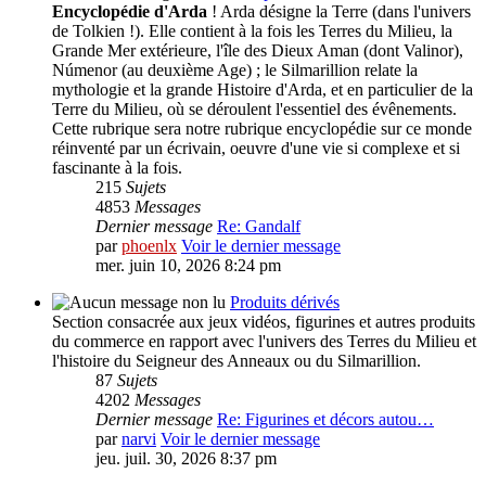
Encyclopédie d'Arda
! Arda désigne la Terre (dans l'univers
de Tolkien !). Elle contient à la fois les Terres du Milieu, la
Grande Mer extérieure, l'île des Dieux Aman (dont Valinor),
Númenor (au deuxième Age) ; le Silmarillion relate la
mythologie et la grande Histoire d'Arda, et en particulier de la
Terre du Milieu, où se déroulent l'essentiel des évênements.
Cette rubrique sera notre rubrique encyclopédie sur ce monde
réinventé par un écrivain, oeuvre d'une vie si complexe et si
fascinante à la fois.
215
Sujets
4853
Messages
Dernier message
Re: Gandalf
par
phoenlx
Voir le dernier message
mer. juin 10, 2026 8:24 pm
Produits dérivés
Section consacrée aux jeux vidéos, figurines et autres produits
du commerce en rapport avec l'univers des Terres du Milieu et
l'histoire du Seigneur des Anneaux ou du Silmarillion.
87
Sujets
4202
Messages
Dernier message
Re: Figurines et décors autou…
par
narvi
Voir le dernier message
jeu. juil. 30, 2026 8:37 pm