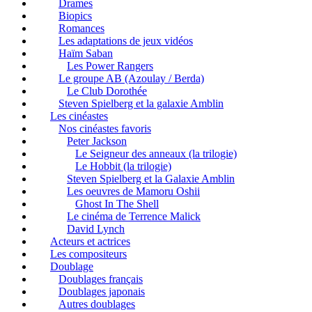
Drames
Biopics
Romances
Les adaptations de jeux vidéos
Haïm Saban
Les Power Rangers
Le groupe AB (Azoulay / Berda)
Le Club Dorothée
Steven Spielberg et la galaxie Amblin
Les cinéastes
Nos cinéastes favoris
Peter Jackson
Le Seigneur des anneaux (la trilogie)
Le Hobbit (la trilogie)
Steven Spielberg et la Galaxie Amblin
Les oeuvres de Mamoru Oshii
Ghost In The Shell
Le cinéma de Terrence Malick
David Lynch
Acteurs et actrices
Les compositeurs
Doublage
Doublages français
Doublages japonais
Autres doublages