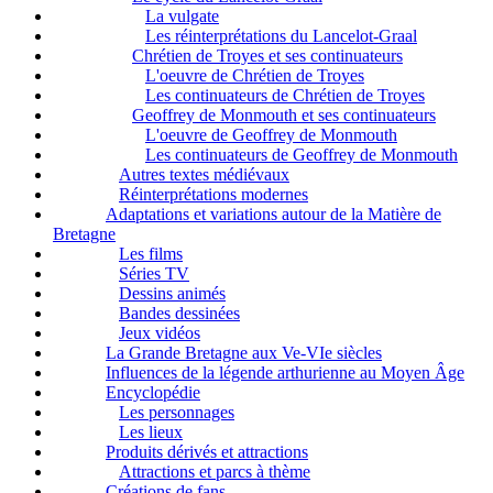
La vulgate
Les réinterprétations du Lancelot-Graal
Chrétien de Troyes et ses continuateurs
L'oeuvre de Chrétien de Troyes
Les continuateurs de Chrétien de Troyes
Geoffrey de Monmouth et ses continuateurs
L'oeuvre de Geoffrey de Monmouth
Les continuateurs de Geoffrey de Monmouth
Autres textes médiévaux
Réinterprétations modernes
Adaptations et variations autour de la Matière de
Bretagne
Les films
Séries TV
Dessins animés
Bandes dessinées
Jeux vidéos
La Grande Bretagne aux Ve-VIe siècles
Influences de la légende arthurienne au Moyen Âge
Encyclopédie
Les personnages
Les lieux
Produits dérivés et attractions
Attractions et parcs à thème
Créations de fans