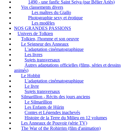
1490 - une fanfic Saint Seiya (par Bélier Ariès)
Vos classements divers
Les maîtres du Giallo
Photographie sexy et érotique
Les modèles
NOS GRANDES PASSIONS
Univers de Tolkien
Tolkien, l'homme et son oeuvre
Le Seigneur des Anneaux
L'adaptation cinématographique
Les livres
Sujets transversaux
Autres adaptations officielles (films, séries et dessins
animés)
Le Hobbit
L'adaptation cinématographique
Le livre
Sujets transversaux
Silmarillion - Récits des jours anciens
Le Silmarillion
Les Enfants de Húrin
Contes et Légendes inachevés
Histoire de la Terre du Milieu en 12 volumes
Les Anneaux de Pouvoir (série TV)
The War of the Rohirrim (film d'animation)