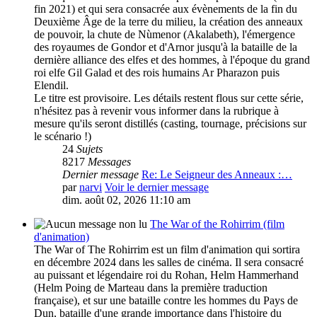
fin 2021) et qui sera consacrée aux évènements de la fin du
Deuxième Âge de la terre du milieu, la création des anneaux
de pouvoir, la chute de Nùmenor (Akalabeth), l'émergence
des royaumes de Gondor et d'Arnor jusqu'à la bataille de la
dernière alliance des elfes et des hommes, à l'époque du grand
roi elfe Gil Galad et des rois humains Ar Pharazon puis
Elendil.
Le titre est provisoire. Les détails restent flous sur cette série,
n'hésitez pas à revenir vous informer dans la rubrique à
mesure qu'ils seront distillés (casting, tournage, précisions sur
le scénario !)
24
Sujets
8217
Messages
Dernier message
Re: Le Seigneur des Anneaux :…
par
narvi
Voir le dernier message
dim. août 02, 2026 11:10 am
The War of the Rohirrim (film
d'animation)
The War of The Rohirrim est un film d'animation qui sortira
en décembre 2024 dans les salles de cinéma. Il sera consacré
au puissant et légendaire roi du Rohan, Helm Hammerhand
(Helm Poing de Marteau dans la première traduction
française), et sur une bataille contre les hommes du Pays de
Dun, bataille d'une grande importance dans l'histoire du