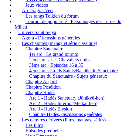
Jeux vidéos
Au Dragon Vert
Les rangs Tolkien du forum
Tournoi de popularité - Personnages des Terres du
Milieu
Univers Saint Seiya
Agora - Discussions générales
Les chapitres (manga et série classique)
Chapitre Sanctuaire
1er arc - Le grand tournoi
2ème arc - Les Chevaliers noirs
3ème arc - Episodes 16 à 35
4ème arc - Golds Saints/Bataille du Sanctuaire
Chapitre du Sanctuaire - Sujets généraux
Chapitre Asgard
Chapitre Poséidon
Chapitre Hadès
Arc 1 - Hadès Sanctuary (Jûnikyû-hen)
Arc 2 - Hadès Inferno (Meikai-hen)
Arc 3 - Hadès Elysion
Chapitre Hadès, discussions générales
Les oeuvres dérivées (films, mangas, séries)
Les films
Episodes préquelles