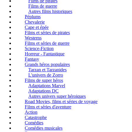
Films de pirates
Films de guerre
Autres films historiques
Péplums
Chevalerie
Cape et épée
Films et séries de pirates
Westerns
Films et séries de guerre
Science-Fiction
Horreur - Fantastique
Fantasy
Grands héros populaires
Tarzan et Tarzanides
L'univers de Zorro
Films de super héros
Adaptations Marvel
Adaptations DC
Autres univers super héroiques
Road Movies, films et séries de voyage
Films et séries d'aventure
Action
Catastrophe
Comédies
Comédies musicales