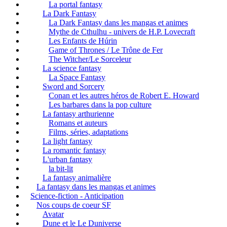
La portal fantasy
La Dark Fantasy
La Dark Fantasy dans les mangas et animes
Mythe de Cthulhu - univers de H.P. Lovecraft
Les Enfants de Húrin
Game of Thrones / Le Trône de Fer
The Witcher/Le Sorceleur
La science fantasy
La Space Fantasy
Sword and Sorcery
Conan et les autres héros de Robert E. Howard
Les barbares dans la pop culture
La fantasy arthurienne
Romans et auteurs
Films, séries, adaptations
La light fantasy
La romantic fantasy
L'urban fantasy
la bit-lit
La fantasy animalière
La fantasy dans les mangas et animes
Science-fiction - Anticipation
Nos coups de coeur SF
Avatar
Dune et le Le Duniverse