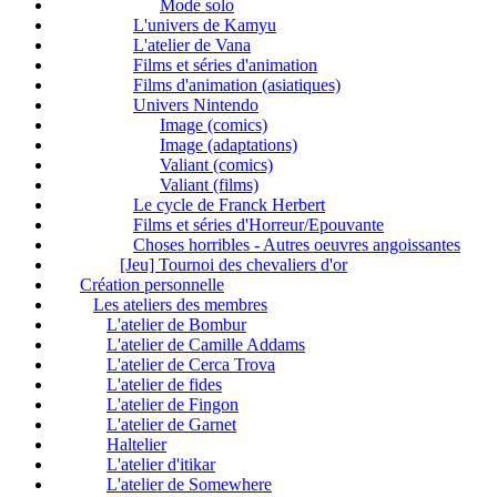
Mode solo
L'univers de Kamyu
L'atelier de Vana
Films et séries d'animation
Films d'animation (asiatiques)
Univers Nintendo
Image (comics)
Image (adaptations)
Valiant (comics)
Valiant (films)
Le cycle de Franck Herbert
Films et séries d'Horreur/Epouvante
Choses horribles - Autres oeuvres angoissantes
[Jeu] Tournoi des chevaliers d'or
Création personnelle
Les ateliers des membres
L'atelier de Bombur
L'atelier de Camille Addams
L'atelier de Cerca Trova
L'atelier de fides
L'atelier de Fingon
L'atelier de Garnet
Haltelier
L'atelier d'itikar
L'atelier de Somewhere