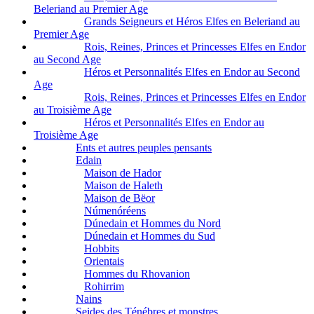
Beleriand au Premier Age
Grands Seigneurs et Héros Elfes en Beleriand au
Premier Age
Rois, Reines, Princes et Princesses Elfes en Endor
au Second Age
Héros et Personnalités Elfes en Endor au Second
Age
Rois, Reines, Princes et Princesses Elfes en Endor
au Troisième Age
Héros et Personnalités Elfes en Endor au
Troisième Age
Ents et autres peuples pensants
Edain
Maison de Hador
Maison de Haleth
Maison de Bëor
Númenóréens
Dúnedain et Hommes du Nord
Dúnedain et Hommes du Sud
Hobbits
Orientais
Hommes du Rhovanion
Rohirrim
Nains
Seides des Ténébres et monstres