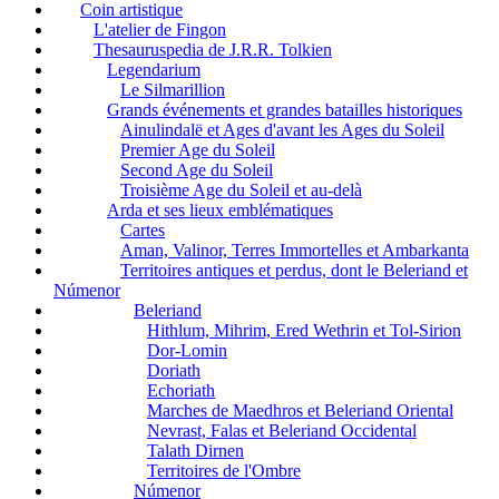
Coin artistique
L'atelier de Fingon
Thesauruspedia de J.R.R. Tolkien
Legendarium
Le Silmarillion
Grands événements et grandes batailles historiques
Ainulindalë et Ages d'avant les Ages du Soleil
Premier Age du Soleil
Second Age du Soleil
Troisième Age du Soleil et au-delà
Arda et ses lieux emblématiques
Cartes
Aman, Valinor, Terres Immortelles et Ambarkanta
Territoires antiques et perdus, dont le Beleriand et
Númenor
Beleriand
Hithlum, Mihrim, Ered Wethrin et Tol-Sirion
Dor-Lomin
Doriath
Echoriath
Marches de Maedhros et Beleriand Oriental
Nevrast, Falas et Beleriand Occidental
Talath Dirnen
Territoires de l'Ombre
Númenor