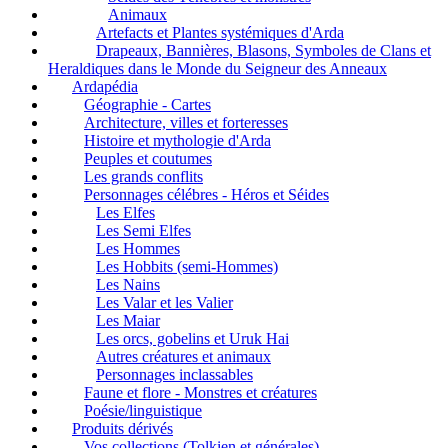
Animaux
Artefacts et Plantes systémiques d'Arda
Drapeaux, Bannières, Blasons, Symboles de Clans et
Heraldiques dans le Monde du Seigneur des Anneaux
Ardapédia
Géographie - Cartes
Architecture, villes et forteresses
Histoire et mythologie d'Arda
Peuples et coutumes
Les grands conflits
Personnages célébres - Héros et Séides
Les Elfes
Les Semi Elfes
Les Hommes
Les Hobbits (semi-Hommes)
Les Nains
Les Valar et les Valier
Les Maiar
Les orcs, gobelins et Uruk Hai
Autres créatures et animaux
Personnages inclassables
Faune et flore - Monstres et créatures
Poésie/linguistique
Produits dérivés
Vos collections (Tolkien et générales)