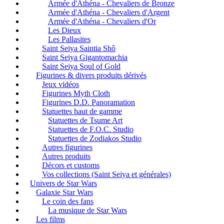
Armée d'Athéna - Chevaliers de Bronze
Armée d'Athéna - Chevaliers d'Argent
Armée d'Athéna - Chevaliers d'Or
Les Dieux
Les Pallasites
Saint Seiya Saintia Shô
Saint Seiya Gigantomachia
Saint Seiya Soul of Gold
Figurines & divers produits dérivés
Jeux vidéos
Figurines Myth Cloth
Figurines D.D. Panoramation
Statuettes haut de gamme
Statuettes de Tsume Art
Statuettes de F.O.C. Studio
Statuettes de Zodiakos Studio
Autres figurines
Autres produits
Décors et customs
Vos collections (Saint Seiya et générales)
Univers de Star Wars
Galaxie Star Wars
Le coin des fans
La musique de Star Wars
Les films