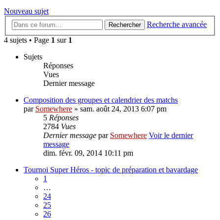
Nouveau sujet
Recherche avancée
Rechercher
4 sujets • Page
1
sur
1
Sujets
Réponses
Vues
Dernier message
Composition des groupes et calendrier des matchs
par
Somewhere
» sam. août 24, 2013 6:07 pm
5
Réponses
2784
Vues
Dernier message
par
Somewhere
Voir le dernier
message
dim. févr. 09, 2014 10:11 pm
Tournoi Super Héros - topic de préparation et bavardage
1
…
24
25
26