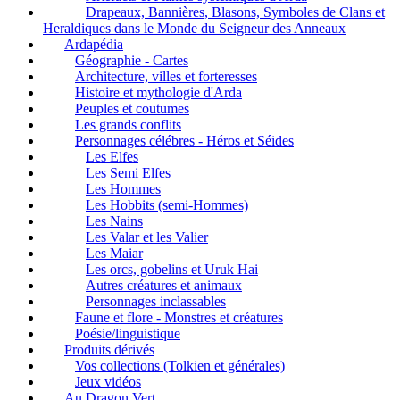
Drapeaux, Bannières, Blasons, Symboles de Clans et
Heraldiques dans le Monde du Seigneur des Anneaux
Ardapédia
Géographie - Cartes
Architecture, villes et forteresses
Histoire et mythologie d'Arda
Peuples et coutumes
Les grands conflits
Personnages célébres - Héros et Séides
Les Elfes
Les Semi Elfes
Les Hommes
Les Hobbits (semi-Hommes)
Les Nains
Les Valar et les Valier
Les Maiar
Les orcs, gobelins et Uruk Hai
Autres créatures et animaux
Personnages inclassables
Faune et flore - Monstres et créatures
Poésie/linguistique
Produits dérivés
Vos collections (Tolkien et générales)
Jeux vidéos
Au Dragon Vert