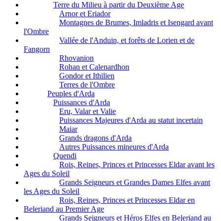
Terre du Milieu à partir du Deuxième Age
Arnor et Eriador
Montagnes de Brumes, Imladris et Isengard avant
l'Ombre
Vallée de l'Anduin, et forêts de Lorien et de
Fangorn
Rhovanion
Rohan et Calenardhon
Gondor et Ithilien
Terres de l'Ombre
Peuples d'Arda
Puissances d'Arda
Eru, Valar et Valie
Puissances Majeures d'Arda au statut incertain
Maiar
Grands dragons d'Arda
Autres Puissances mineures d'Arda
Quendi
Rois, Reines, Princes et Princesses Eldar avant les
Ages du Soleil
Grands Seigneurs et Grandes Dames Elfes avant
les Ages du Soleil
Rois, Reines, Princes et Princesses Eldar en
Beleriand au Premier Age
Grands Seigneurs et Héros Elfes en Beleriand au