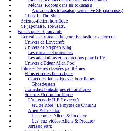
Méchas, Robots dans les tokusatsu
A propos des tokusatsu (séries live SF japonaises)
Ghost In The Shell
Science-fiction horrifique
SF japonaise, Tokusatsu
Fantastique - Epouvante
Ecrivains et romans du genre Fantastique / Horreur
Univers de Lovecraft
Univers de Stephen King
Les romans et nouvelles
Les adaptations et productions pour la TV
Univers d'Edgar Allan Poe
Films et Séries classées par thèmes
Films et séries fantastiques
Comédies fantastiques et horrifiques
Ghostbusters
Comédies fantastiques et horrifiques
Science-Fiction horrifique
L'univers de H.P. Lovecraft
Jeu de Rôle : Le mythe de Cthulhu
Alien & Predator
Les comics Aliens & Predator
Les jeux vidéos Aliens & Predator
Jurassic Park