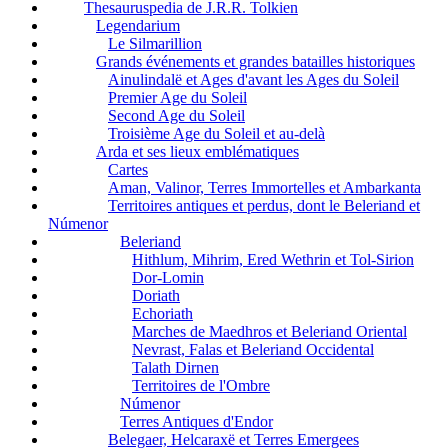
Thesauruspedia de J.R.R. Tolkien
Legendarium
Le Silmarillion
Grands événements et grandes batailles historiques
Ainulindalë et Ages d'avant les Ages du Soleil
Premier Age du Soleil
Second Age du Soleil
Troisième Age du Soleil et au-delà
Arda et ses lieux emblématiques
Cartes
Aman, Valinor, Terres Immortelles et Ambarkanta
Territoires antiques et perdus, dont le Beleriand et
Númenor
Beleriand
Hithlum, Mihrim, Ered Wethrin et Tol-Sirion
Dor-Lomin
Doriath
Echoriath
Marches de Maedhros et Beleriand Oriental
Nevrast, Falas et Beleriand Occidental
Talath Dirnen
Territoires de l'Ombre
Númenor
Terres Antiques d'Endor
Belegaer, Helcaraxë et Terres Emergees