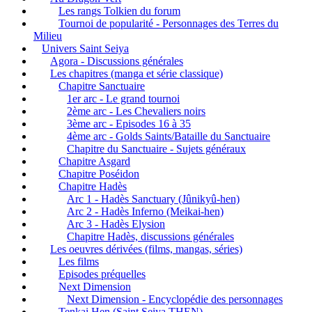
Les rangs Tolkien du forum
Tournoi de popularité - Personnages des Terres du
Milieu
Univers Saint Seiya
Agora - Discussions générales
Les chapitres (manga et série classique)
Chapitre Sanctuaire
1er arc - Le grand tournoi
2ème arc - Les Chevaliers noirs
3ème arc - Episodes 16 à 35
4ème arc - Golds Saints/Bataille du Sanctuaire
Chapitre du Sanctuaire - Sujets généraux
Chapitre Asgard
Chapitre Poséidon
Chapitre Hadès
Arc 1 - Hadès Sanctuary (Jûnikyû-hen)
Arc 2 - Hadès Inferno (Meikai-hen)
Arc 3 - Hadès Elysion
Chapitre Hadès, discussions générales
Les oeuvres dérivées (films, mangas, séries)
Les films
Episodes préquelles
Next Dimension
Next Dimension - Encyclopédie des personnages
Tenkai Hen (Saint Seiya THEN)