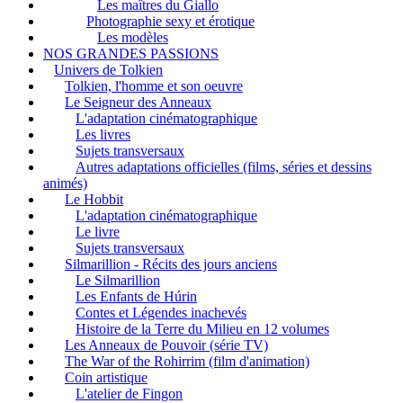
Les maîtres du Giallo
Photographie sexy et érotique
Les modèles
NOS GRANDES PASSIONS
Univers de Tolkien
Tolkien, l'homme et son oeuvre
Le Seigneur des Anneaux
L'adaptation cinématographique
Les livres
Sujets transversaux
Autres adaptations officielles (films, séries et dessins
animés)
Le Hobbit
L'adaptation cinématographique
Le livre
Sujets transversaux
Silmarillion - Récits des jours anciens
Le Silmarillion
Les Enfants de Húrin
Contes et Légendes inachevés
Histoire de la Terre du Milieu en 12 volumes
Les Anneaux de Pouvoir (série TV)
The War of the Rohirrim (film d'animation)
Coin artistique
L'atelier de Fingon