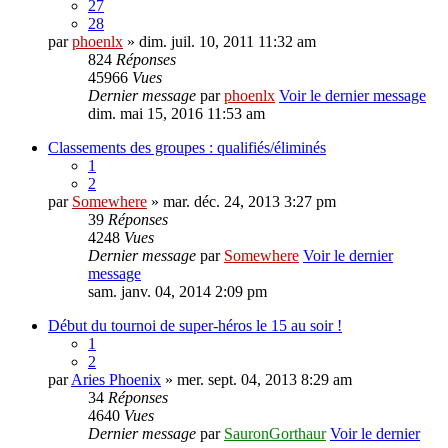
27
28
par
phoenlx
» dim. juil. 10, 2011 11:32 am
824
Réponses
45966
Vues
Dernier message
par
phoenlx
Voir le dernier message
dim. mai 15, 2016 11:53 am
Classements des groupes : qualifiés/éliminés
1
2
par
Somewhere
» mar. déc. 24, 2013 3:27 pm
39
Réponses
4248
Vues
Dernier message
par
Somewhere
Voir le dernier
message
sam. janv. 04, 2014 2:09 pm
Début du tournoi de super-héros le 15 au soir !
1
2
par
Aries Phoenix
» mer. sept. 04, 2013 8:29 am
34
Réponses
4640
Vues
Dernier message
par
SauronGorthaur
Voir le dernier