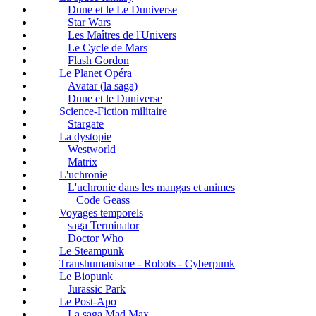
Dune et le Le Duniverse
Star Wars
Les Maîtres de l'Univers
Le Cycle de Mars
Flash Gordon
Le Planet Opéra
Avatar (la saga)
Dune et le Duniverse
Science-Fiction militaire
Stargate
La dystopie
Westworld
Matrix
L'uchronie
L'uchronie dans les mangas et animes
Code Geass
Voyages temporels
saga Terminator
Doctor Who
Le Steampunk
Transhumanisme - Robots - Cyberpunk
Le Biopunk
Jurassic Park
Le Post-Apo
La saga Mad Max