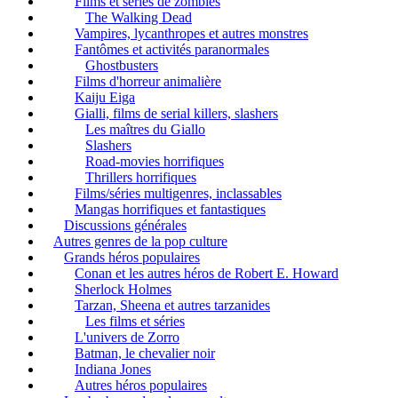
Films et séries de zombies
The Walking Dead
Vampires, lycanthropes et autres monstres
Fantômes et activités paranormales
Ghostbusters
Films d'horreur animalière
Kaiju Eiga
Gialli, films de serial killers, slashers
Les maîtres du Giallo
Slashers
Road-movies horrifiques
Thrillers horrifiques
Films/séries multigenres, inclassables
Mangas horrifiques et fantastiques
Discussions générales
Autres genres de la pop culture
Grands héros populaires
Conan et les autres héros de Robert E. Howard
Sherlock Holmes
Tarzan, Sheena et autres tarzanides
Les films et séries
L'univers de Zorro
Batman, le chevalier noir
Indiana Jones
Autres héros populaires