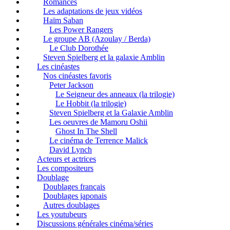
Romances
Les adaptations de jeux vidéos
Haïm Saban
Les Power Rangers
Le groupe AB (Azoulay / Berda)
Le Club Dorothée
Steven Spielberg et la galaxie Amblin
Les cinéastes
Nos cinéastes favoris
Peter Jackson
Le Seigneur des anneaux (la trilogie)
Le Hobbit (la trilogie)
Steven Spielberg et la Galaxie Amblin
Les oeuvres de Mamoru Oshii
Ghost In The Shell
Le cinéma de Terrence Malick
David Lynch
Acteurs et actrices
Les compositeurs
Doublage
Doublages français
Doublages japonais
Autres doublages
Les youtubeurs
Discussions générales cinéma/séries