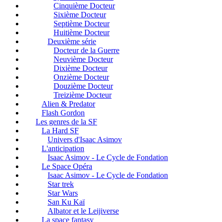
Cinquième Docteur
Sixième Docteur
Septième Docteur
Huitième Docteur
Deuxième série
Docteur de la Guerre
Neuvième Docteur
Dixième Docteur
Onzième Docteur
Douzième Docteur
Treizième Docteur
Alien & Predator
Flash Gordon
Les genres de la SF
La Hard SF
Univers d'Isaac Asimov
L'anticipation
Isaac Asimov - Le Cycle de Fondation
Le Space Opéra
Isaac Asimov - Le Cycle de Fondation
Star trek
Star Wars
San Ku Kaï
Albator et le Leijiverse
La space fantasy