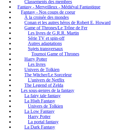
Classements des membres
Fantasy - Merveilleux - Médiéval Fantastique
Fantasy - Nos coups de coeur
À la croisée des mondes
Conan et les autres héros de Robert E. Howard
Game of Thrones/Le Trône de Fer
Les livres de G.R.R. Martin
Série TV et spin-off
Autres adaptations
Sujets transversaux
Tournoi Game of Thrones
Harry Potter
Les livres
Univers de Tolkien
The Witcher/Le Sorceleur
L'univers de Netflix
The Legend of Zelda
Les sous-genres de la fantasy
La fairy tale fantasy
La High Fantasy
Univers de Tolkien
La Low Fantasy
Harry Potter
La portal fantasy
La Dark Fantasy