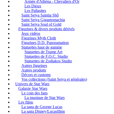
Armée d'Athéna - Chevaliers d'Or
Les Dieux
Les Pallasites
Saint Seiya Saintia Shô
Saint Seiya Gigantomachia
Saint Seiya Soul of Gold
Figurines & divers produits dérivés
Jeux vidéos
Figurines Myth Cloth
Figurines D.D. Panoramation
Statuettes haut de gamme
Statuettes de Tsume Art
Statuettes de F.O.C. Studio
Statuettes de Zodiakos Studio
Autres figurines
Autres produits
Décors et customs
Vos collections (Saint Seiya et générales)
Univers de Star Wars
Galaxie Star Wars
Le coin des fans
La musique de Star Wars
Les films
La saga de George Lucas
La saga Disney/Lucasfilms