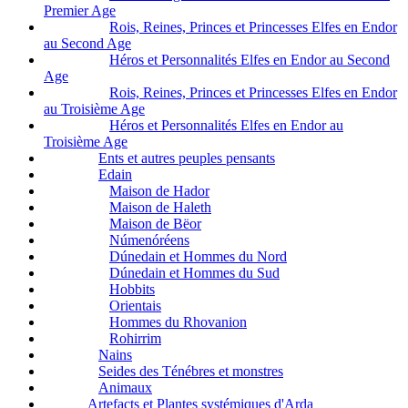
Premier Age
Rois, Reines, Princes et Princesses Elfes en Endor
au Second Age
Héros et Personnalités Elfes en Endor au Second
Age
Rois, Reines, Princes et Princesses Elfes en Endor
au Troisième Age
Héros et Personnalités Elfes en Endor au
Troisième Age
Ents et autres peuples pensants
Edain
Maison de Hador
Maison de Haleth
Maison de Bëor
Númenóréens
Dúnedain et Hommes du Nord
Dúnedain et Hommes du Sud
Hobbits
Orientais
Hommes du Rhovanion
Rohirrim
Nains
Seides des Ténébres et monstres
Animaux
Artefacts et Plantes systémiques d'Arda