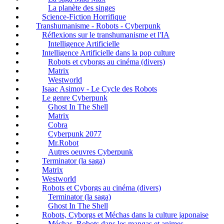
La planète des singes
Science-Fiction Horrifique
Transhumanisme - Robots - Cyberpunk
Réflexions sur le transhumanisme et l'IA
Intelligence Artificielle
Intelligence Artificielle dans la pop culture
Robots et cyborgs au cinéma (divers)
Matrix
Westworld
Isaac Asimov - Le Cycle des Robots
Le genre Cyberpunk
Ghost In The Shell
Matrix
Cobra
Cyberpunk 2077
Mr.Robot
Autres oeuvres Cyberpunk
Terminator (la saga)
Matrix
Westworld
Robots et Cyborgs au cinéma (divers)
Terminator (la saga)
Ghost In The Shell
Robots, Cyborgs et Méchas dans la culture japonaise
Méchas, Robots dans les mangas et animes