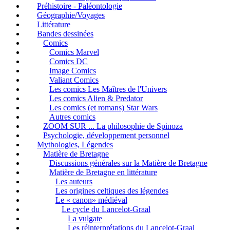
Préhistoire - Paléontologie
Géographie/Voyages
Littérature
Bandes dessinées
Comics
Comics Marvel
Comics DC
Image Comics
Valiant Comics
Les comics Les Maîtres de l'Univers
Les comics Alien & Predator
Les comics (et romans) Star Wars
Autres comics
ZOOM SUR ... La philosophie de Spinoza
Psychologie, développement personnel
Mythologies, Légendes
Matière de Bretagne
Discussions générales sur la Matière de Bretagne
Matière de Bretagne en littérature
Les auteurs
Les origines celtiques des légendes
Le « canon» médiéval
Le cycle du Lancelot-Graal
La vulgate
Les réinterprétations du Lancelot-Graal