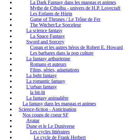
La Dark Fantasy dans les mangas et animes
Mythe de Cthulhu - univers de H.P. Lovecraft
Les Enfants de Húrin
Game of Thrones / Le Trône de Fer
The Witcher/Le Sorceleur
La science fantasy
La Space Fantasy
Sword and Sorcery
Conan et les autres héros de Robert E. Howard
Les barbares dans la pop culture
La fantasy arthurienne
Romans et auteurs
Films, séries, adaptations
La light fantasy
La romantic fantasy
L'urban fantasy
la bit-lit
La fantasy animalière
La fantasy dans les mangas et animes
Science-fiction - Anticipation
Nos coups de coeur SF
Avatar
Dune et le Le Duniverse
Les cycles littéraires
Le cycle de Frank Herbert