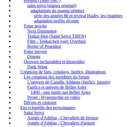
Présent (1986-1987)
saint seiya (manga originel)
adaptations du manga originel
série des années 80 et revival Hadès, les chapitres
adaptation netflix récente
Futur proche
Next Dimension
Tenkai Hen (Saint Seiya THEN)
Film - Tenkai-hen josō: Overture
Rerise of Poseidon
Futur moyen
Omega
Oeuvres inclassables et bizaroïdes
Dark Wing
Créations de fans, cosplays, fanfics, illustrations
Les créations des membres du forum
L'univers de Camille Addams (fanfics, fanarts)
Fanfics et univers de Bélier Aries
1490 - une fanfic par Bélier Aries
Projet : Hypermythe en vidéo
Décors et customs
Encyclopédie des personnages
Saint Seiya
Armée d'Athéna - Chevaliers de bronze
Armée d'Athéna - Chevaliers d'argent