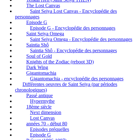
The Lost Canvas
Saint Seiya Lost Canvas - Encyclopédie des
personnages
Episode G
Episode G - Encyclopédie des personnages
Saint Seiya Omega
Saint Seiya Omega - Encyclopédie des personnages
Saintia Shô
Saintia Shô - Encyclopédie des personnages
Soul of Gold
Knights of the Zodiac (reboot 3D)
Dark Wing
Gigantomachia
Gigantomachia - encyclopédie des personnages
Différentes oeuvres de Saint Seiya (par périodes
chronologiques)
Passé antique
Hypermythe
18ème siècle
Next dimension
Lost Canvas
années 70 - début 80
Episodes préquelles
Episode G