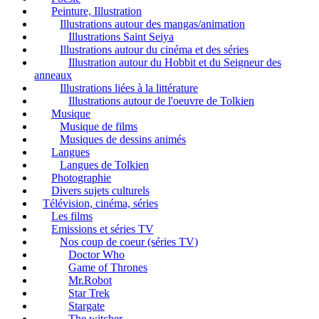
Peinture, Illustration
Illustrations autour des mangas/animation
Illustrations Saint Seiya
Illustrations autour du cinéma et des séries
Illustration autour du Hobbit et du Seigneur des
anneaux
Illustrations liées à la littérature
Illustrations autour de l'oeuvre de Tolkien
Musique
Musique de films
Musiques de dessins animés
Langues
Langues de Tolkien
Photographie
Divers sujets culturels
Télévision, cinéma, séries
Les films
Emissions et séries TV
Nos coup de coeur (séries TV)
Doctor Who
Game of Thrones
Mr.Robot
Star Trek
Stargate
The witcher