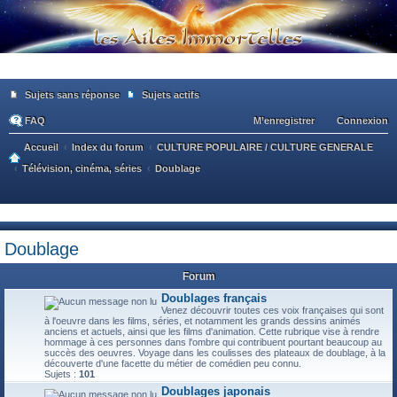
Sujets sans réponse
Sujets actifs
FAQ
M’enregistrer
Connexion
Accueil
Index du forum
CULTURE POPULAIRE / CULTURE GENERALE
Télévision, cinéma, séries
Doublage
ec
he
Doublage
rc
Forum
he
Doublages français
r
Venez découvrir toutes ces voix françaises qui sont
à l'oeuvre dans les films, séries, et notamment les grands dessins animés
anciens et actuels, ainsi que les films d'animation. Cette rubrique vise à rendre
hommage à ces personnes dans l'ombre qui contribuent pourtant beaucoup au
succès des oeuvres. Voyage dans les coulisses des plateaux de doublage, à la
découverte d'une facette du métier de comédien peu connu.
Sujets :
101
Doublages japonais