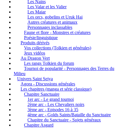
Les Nains
Les Valar et les Valier
Les Maiar
Les orcs, gobelins et Uruk Hai
Autres créatures et animaux
Personnages inclassables
Faune et flore - Monstres et créatures
Poésie/linguistique
Produits dérivés
Vos collections (Tolkien et générales)
Jeux vidéos
Au Dragon Vert
Les rangs Tolkien du forum
Tournoi de popularité - Personnages des Terres du
Milieu
Univers Saint Seiya
Agora - Discussions générales
Les chapitres (manga et série classique)
Chapitre Sanctuaire
1er arc - Le grand tournoi
2ème arc - Les Chevaliers noirs
3ème arc - Episodes 16 à 35
4ème arc - Golds Saints/Bataille du Sanctuaire
Chapitre du Sanctuaire - Sujets généraux
Chapitre Asgard