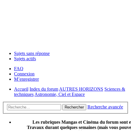
Sujets sans réponse
Sujets actifs
FAQ
Connexion
M’enregistrer
Accueil
Index du forum
AUTRES HORIZONS
Sciences &
techniques
Astronomie, Ciel et Espace
Recherche avancée
Rechercher
Les rubriques Mangas et Cinéma du forum sont 
Travaux durant quelques semaines (mais vous pouvez