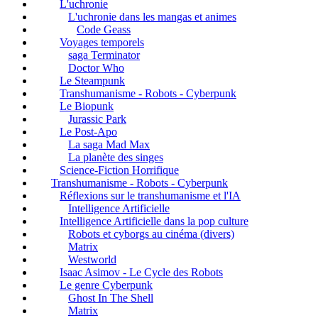
L'uchronie
L'uchronie dans les mangas et animes
Code Geass
Voyages temporels
saga Terminator
Doctor Who
Le Steampunk
Transhumanisme - Robots - Cyberpunk
Le Biopunk
Jurassic Park
Le Post-Apo
La saga Mad Max
La planète des singes
Science-Fiction Horrifique
Transhumanisme - Robots - Cyberpunk
Réflexions sur le transhumanisme et l'IA
Intelligence Artificielle
Intelligence Artificielle dans la pop culture
Robots et cyborgs au cinéma (divers)
Matrix
Westworld
Isaac Asimov - Le Cycle des Robots
Le genre Cyberpunk
Ghost In The Shell
Matrix