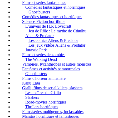
Films et séries fantastiques
Comédies fantastiques et horrifiques
Ghostbusters
Comédies fantastiques et horrifiques
Science-Fiction horrifique
L'univers de H.P. Lovecraft
Jeu de Rôle : Le mythe de Cthulhu
Alien & Predator
Les comics Aliens & Predator
Les jeux vidéos Aliens & Predator
Jurassic Park
Films et séries de zombies
The Walking Dead
Vampires, lycanthropes et autres monstres
Fantômes et activités paranormales
Ghostbusters
Films d'horreur animalière
Kaiju Eiga
Gialli, films de serial killers, slashers
Les maîtres du Giallo
Slashers
Road-movies horrifiques
Thrillers horrifiques
Films/séries multigenres, inclassables
Mangas horrifiques et fantastiques