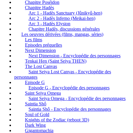
Chapitre Poséidon
Chapitre Hadès
Arc 1 - Hadès Sanctuary (Jûnikyû-hen)
Arc 2 - Hadès Inferno (Meikai-hen)
Arc 3 - Hadès Elysion
Chapitre Hadès, discussions générales
Les oeuvres dérivées (films, mangas, séries)
Les films
Episodes préquelles
Next Dimension
Next Dimension - Encyclopédie des personnages
Tenkai Hen (Saint Seiya THEN)
The Lost Canvas
Saint Seiya Lost Canvas - Encyclopédie des
personnages
Episode G
Episode G - Encyclopédie des personnages
Saint Seiya Omega
Saint Seiya Omega - Encyclopédie des personnages
Saintia Shô
Saintia Shô - Encyclopédie des personnages
Soul of Gold
Knights of the Zodiac (reboot 3D)
Dark Wing
Gigantomachia