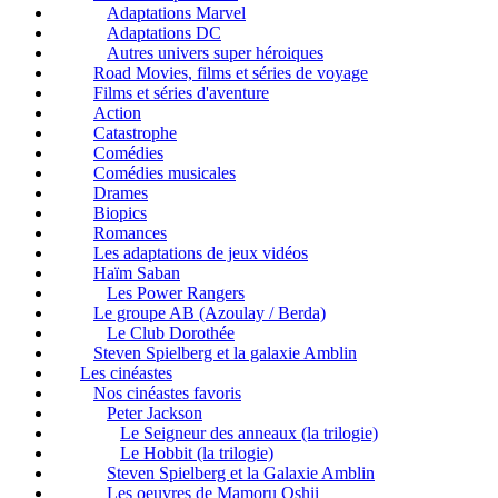
Adaptations Marvel
Adaptations DC
Autres univers super héroiques
Road Movies, films et séries de voyage
Films et séries d'aventure
Action
Catastrophe
Comédies
Comédies musicales
Drames
Biopics
Romances
Les adaptations de jeux vidéos
Haïm Saban
Les Power Rangers
Le groupe AB (Azoulay / Berda)
Le Club Dorothée
Steven Spielberg et la galaxie Amblin
Les cinéastes
Nos cinéastes favoris
Peter Jackson
Le Seigneur des anneaux (la trilogie)
Le Hobbit (la trilogie)
Steven Spielberg et la Galaxie Amblin
Les oeuvres de Mamoru Oshii