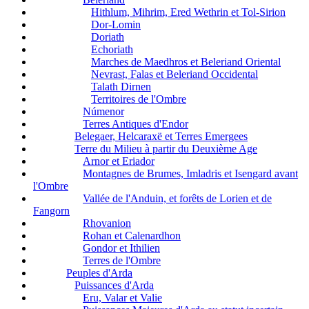
Hithlum, Mihrim, Ered Wethrin et Tol-Sirion
Dor-Lomin
Doriath
Echoriath
Marches de Maedhros et Beleriand Oriental
Nevrast, Falas et Beleriand Occidental
Talath Dirnen
Territoires de l'Ombre
Númenor
Terres Antiques d'Endor
Belegaer, Helcaraxë et Terres Emergees
Terre du Milieu à partir du Deuxième Age
Arnor et Eriador
Montagnes de Brumes, Imladris et Isengard avant
l'Ombre
Vallée de l'Anduin, et forêts de Lorien et de
Fangorn
Rhovanion
Rohan et Calenardhon
Gondor et Ithilien
Terres de l'Ombre
Peuples d'Arda
Puissances d'Arda
Eru, Valar et Valie