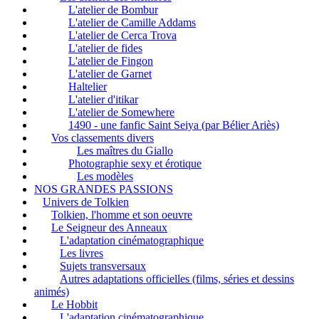
L'atelier de Bombur
L'atelier de Camille Addams
L'atelier de Cerca Trova
L'atelier de fides
L'atelier de Fingon
L'atelier de Garnet
Haltelier
L'atelier d'itikar
L'atelier de Somewhere
1490 - une fanfic Saint Seiya (par Bélier Ariès)
Vos classements divers
Les maîtres du Giallo
Photographie sexy et érotique
Les modèles
NOS GRANDES PASSIONS
Univers de Tolkien
Tolkien, l'homme et son oeuvre
Le Seigneur des Anneaux
L'adaptation cinématographique
Les livres
Sujets transversaux
Autres adaptations officielles (films, séries et dessins
animés)
Le Hobbit
L'adaptation cinématographique