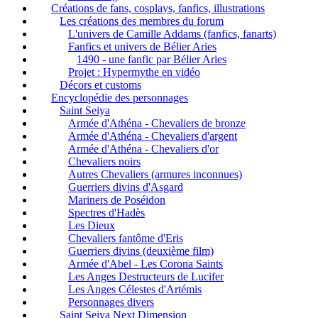
Créations de fans, cosplays, fanfics, illustrations
Les créations des membres du forum
L'univers de Camille Addams (fanfics, fanarts)
Fanfics et univers de Bélier Aries
1490 - une fanfic par Bélier Aries
Projet : Hypermythe en vidéo
Décors et customs
Encyclopédie des personnages
Saint Seiya
Armée d'Athéna - Chevaliers de bronze
Armée d'Athéna - Chevaliers d'argent
Armée d'Athéna - Chevaliers d'or
Chevaliers noirs
Autres Chevaliers (armures inconnues)
Guerriers divins d'Asgard
Mariners de Poséidon
Spectres d'Hadès
Les Dieux
Chevaliers fantôme d'Eris
Guerriers divins (deuxième film)
Armée d'Abel - Les Corona Saints
Les Anges Destructeurs de Lucifer
Les Anges Célestes d'Artémis
Personnages divers
Saint Seiya Next Dimension