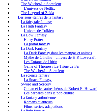
The Witcher/Le Sorceleur
L'univers de Netflix
The Legend of Zelda
Les sous-genres de la fantasy
La fairy tale fantasy
La High Fantasy
Univers de Tolkien
La Low Fantasy
Harry Potter
La portal fantasy
La Dark Fantasy
La Dark Fantasy dans les mangas et animes
Mythe de Cthulhu - univers de H.P. Lovecraft
Les Enfants de Húrin
Game of Thrones / Le Trône de Fer
The Witcher/Le Sorceleur
La science fantasy
La Space Fantasy
Sword and Sorcery
Conan et les autres héros de Robert E. Howard
Les barbares dans la pop culture
La fantasy arthurienne
Romans et auteurs
Films, séries, adaptations
La light fantasy