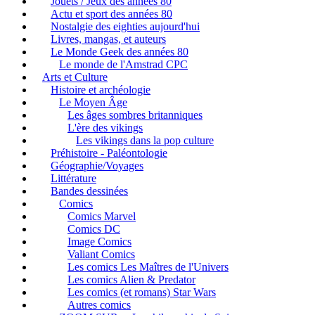
Jouets / Jeux des années 80
Actu et sport des années 80
Nostalgie des eighties aujourd'hui
Livres, mangas, et auteurs
Le Monde Geek des années 80
Le monde de l'Amstrad CPC
Arts et Culture
Histoire et archéologie
Le Moyen Âge
Les âges sombres britanniques
L'ère des vikings
Les vikings dans la pop culture
Préhistoire - Paléontologie
Géographie/Voyages
Littérature
Bandes dessinées
Comics
Comics Marvel
Comics DC
Image Comics
Valiant Comics
Les comics Les Maîtres de l'Univers
Les comics Alien & Predator
Les comics (et romans) Star Wars
Autres comics