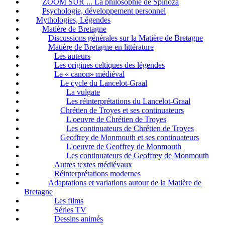
ZOOM SUR ... La philosophie de Spinoza
Psychologie, développement personnel
Mythologies, Légendes
Matière de Bretagne
Discussions générales sur la Matière de Bretagne
Matière de Bretagne en littérature
Les auteurs
Les origines celtiques des légendes
Le « canon» médiéval
Le cycle du Lancelot-Graal
La vulgate
Les réinterprétations du Lancelot-Graal
Chrétien de Troyes et ses continuateurs
L'oeuvre de Chrétien de Troyes
Les continuateurs de Chrétien de Troyes
Geoffrey de Monmouth et ses continuateurs
L'oeuvre de Geoffrey de Monmouth
Les continuateurs de Geoffrey de Monmouth
Autres textes médiévaux
Réinterprétations modernes
Adaptations et variations autour de la Matière de
Bretagne
Les films
Séries TV
Dessins animés