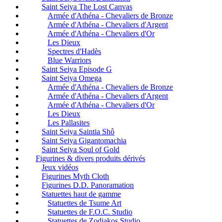
Saint Seiya The Lost Canvas
Armée d'Athéna - Chevaliers de Bronze
Armée d'Athéna - Chevaliers d'Argent
Armée d'Athéna - Chevaliers d'Or
Les Dieux
Spectres d'Hadès
Blue Warriors
Saint Seiya Episode G
Saint Seiya Omega
Armée d'Athéna - Chevaliers de Bronze
Armée d'Athéna - Chevaliers d'Argent
Armée d'Athéna - Chevaliers d'Or
Les Dieux
Les Pallasites
Saint Seiya Saintia Shô
Saint Seiya Gigantomachia
Saint Seiya Soul of Gold
Figurines & divers produits dérivés
Jeux vidéos
Figurines Myth Cloth
Figurines D.D. Panoramation
Statuettes haut de gamme
Statuettes de Tsume Art
Statuettes de F.O.C. Studio
Statuettes de Zodiakos Studio