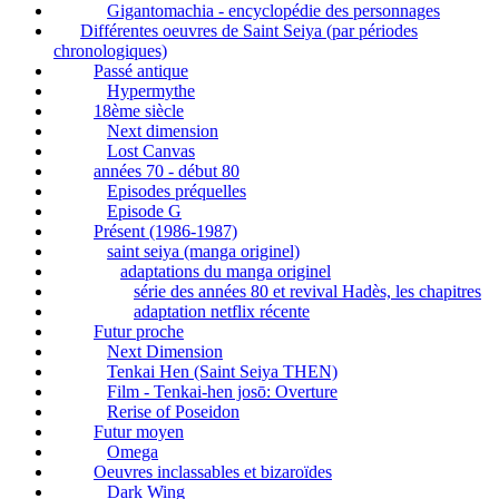
Gigantomachia - encyclopédie des personnages
Différentes oeuvres de Saint Seiya (par périodes
chronologiques)
Passé antique
Hypermythe
18ème siècle
Next dimension
Lost Canvas
années 70 - début 80
Episodes préquelles
Episode G
Présent (1986-1987)
saint seiya (manga originel)
adaptations du manga originel
série des années 80 et revival Hadès, les chapitres
adaptation netflix récente
Futur proche
Next Dimension
Tenkai Hen (Saint Seiya THEN)
Film - Tenkai-hen josō: Overture
Rerise of Poseidon
Futur moyen
Omega
Oeuvres inclassables et bizaroïdes
Dark Wing