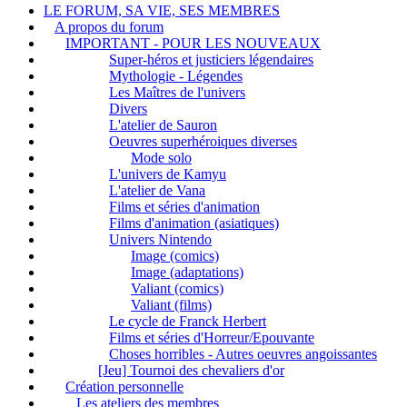
LE FORUM, SA VIE, SES MEMBRES
A propos du forum
IMPORTANT - POUR LES NOUVEAUX
Super-héros et justiciers légendaires
Mythologie - Légendes
Les Maîtres de l'univers
Divers
L'atelier de Sauron
Oeuvres superhéroiques diverses
Mode solo
L'univers de Kamyu
L'atelier de Vana
Films et séries d'animation
Films d'animation (asiatiques)
Univers Nintendo
Image (comics)
Image (adaptations)
Valiant (comics)
Valiant (films)
Le cycle de Franck Herbert
Films et séries d'Horreur/Epouvante
Choses horribles - Autres oeuvres angoissantes
[Jeu] Tournoi des chevaliers d'or
Création personnelle
Les ateliers des membres