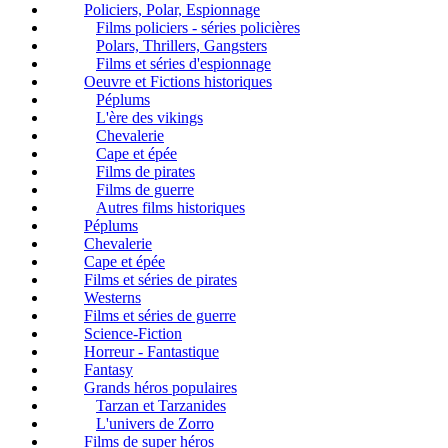
Policiers, Polar, Espionnage
Films policiers - séries policières
Polars, Thrillers, Gangsters
Films et séries d'espionnage
Oeuvre et Fictions historiques
Péplums
L'ère des vikings
Chevalerie
Cape et épée
Films de pirates
Films de guerre
Autres films historiques
Péplums
Chevalerie
Cape et épée
Films et séries de pirates
Westerns
Films et séries de guerre
Science-Fiction
Horreur - Fantastique
Fantasy
Grands héros populaires
Tarzan et Tarzanides
L'univers de Zorro
Films de super héros