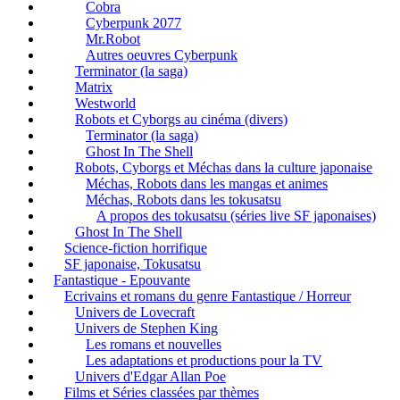
Cobra
Cyberpunk 2077
Mr.Robot
Autres oeuvres Cyberpunk
Terminator (la saga)
Matrix
Westworld
Robots et Cyborgs au cinéma (divers)
Terminator (la saga)
Ghost In The Shell
Robots, Cyborgs et Méchas dans la culture japonaise
Méchas, Robots dans les mangas et animes
Méchas, Robots dans les tokusatsu
A propos des tokusatsu (séries live SF japonaises)
Ghost In The Shell
Science-fiction horrifique
SF japonaise, Tokusatsu
Fantastique - Epouvante
Ecrivains et romans du genre Fantastique / Horreur
Univers de Lovecraft
Univers de Stephen King
Les romans et nouvelles
Les adaptations et productions pour la TV
Univers d'Edgar Allan Poe
Films et Séries classées par thèmes