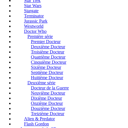
Star Trek
Star Wars
Stargate
Terminator
Jurassic Park
Westworld
Doctor Who
Première série
Premier Docteur
Deuxième Docteur
Troisième Docteur
Quatrième Docteur
Cinquième Docteur
Sixième Docteur
Septième Docteur
Huitième Docteur
Deuxième série
Docteur de la Guerre
Neuvième Docteur
Dixième Docteur
Onzième Docteur
Douzième Docteur
Treizième Docteur
Alien & Predator
Flash Gordon