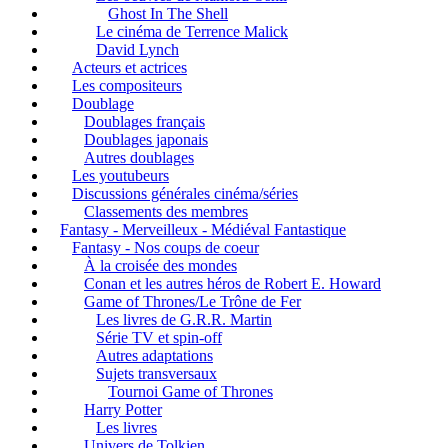
Ghost In The Shell
Le cinéma de Terrence Malick
David Lynch
Acteurs et actrices
Les compositeurs
Doublage
Doublages français
Doublages japonais
Autres doublages
Les youtubeurs
Discussions générales cinéma/séries
Classements des membres
Fantasy - Merveilleux - Médiéval Fantastique
Fantasy - Nos coups de coeur
À la croisée des mondes
Conan et les autres héros de Robert E. Howard
Game of Thrones/Le Trône de Fer
Les livres de G.R.R. Martin
Série TV et spin-off
Autres adaptations
Sujets transversaux
Tournoi Game of Thrones
Harry Potter
Les livres
Univers de Tolkien