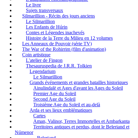
Le livre
Sujets transversaux
Silmarillion - Récits des jours anciens
Le Silmarillion
Les Enfants de Húrin
Contes et Légendes inachevés
Histoire de la Terre du Milieu en 12 volumes
Les Anneaux de Pouvoir (série TV)
The War of the Rohirrim (film d'animation)
Coin artistique
L'atelier de Fingon
Thesauruspedia de J.R.R. Tolkien
Legendarium
Le Silmarillion
Grands événements et grandes batailles historiques
Ainulindalë et Ages d'avant les Ages du Soleil
Premier Age du Soleil
Second Age du Soleil
Troisième Age du Soleil et au-delà
Arda et ses lieux emblématiques
Cartes
Aman, Valinor, Terres Immortelles et Ambarkanta
Territoires antiques et perdus, dont le Beleriand et
Númenor
Beleriand