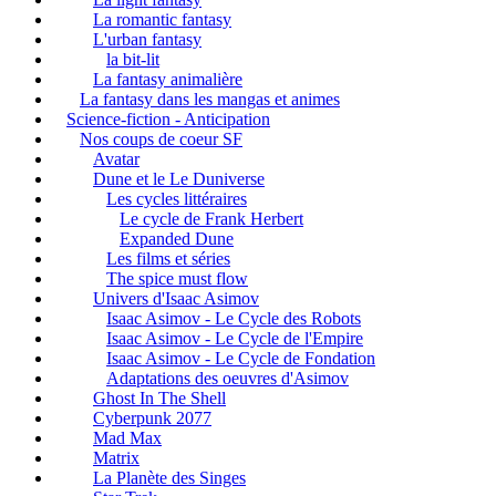
La romantic fantasy
L'urban fantasy
la bit-lit
La fantasy animalière
La fantasy dans les mangas et animes
Science-fiction - Anticipation
Nos coups de coeur SF
Avatar
Dune et le Le Duniverse
Les cycles littéraires
Le cycle de Frank Herbert
Expanded Dune
Les films et séries
The spice must flow
Univers d'Isaac Asimov
Isaac Asimov - Le Cycle des Robots
Isaac Asimov - Le Cycle de l'Empire
Isaac Asimov - Le Cycle de Fondation
Adaptations des oeuvres d'Asimov
Ghost In The Shell
Cyberpunk 2077
Mad Max
Matrix
La Planète des Singes