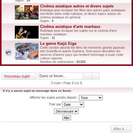
Sujets :
14
Cinéma asiatique autres et divers sujets
Rubrique pour évoquer les films des autres pays asiatiques
non listés dans cette rubrique, et divers topics autour du
cinéma asiatique en général.
Sujets :
4
Cinéma asiatique d'arts martiaux
Rubrique pour évoquer les sujets sur le cinéma d'arts
martiaux asiatique.
Sujets :
11
Le genre Kaijū Eiga
Cette section aborde les films de monstres géants japonais
tels Godzilla et autres Gamera. Sont aussi abordées les
oeuvres d'autres pays qui rendent hommage à toute cette
culture nippone.
Nombre de redirections :
61325
Nouveau sujet
0 sujet • Page
1
sur
1
Il n’y a aucun sujet ou message dans ce forum.
Afficher les sujets postés depuis :
Trier par
Aller à