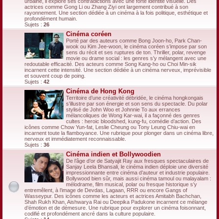
urbaine, il explore ses contradictions avec une forte identité visuelle. Des
actrices comme Gong Li ou Zhang Ziyi ont largement contribué à son
rayonnement. Une section dédiée à un cinéma à la fois politique, esthétique et
profondément humain.
Sujets :
26
Cinéma coréen
Porté par des auteurs comme Bong Joon-ho, Park Chan-
wook ou Kim Jee-woon, le cinéma coréen s’impose par son
sens du récit et ses ruptures de ton. Thriller, polar, revenge
movie ou drame social : les genres s’y mélangent avec une
redoutable efficacité. Des acteurs comme Song Kang-ho ou Choi Min-sik
incarnent cette intensité. Une section dédiée à un cinéma nerveux, imprévisible
et souvent coup de poing.
Sujets :
42
Cinéma de Hong Kong
Territoire d’une créativité débridée, le cinéma hongkongais
s’illustre par son énergie et son sens du spectacle. Du polar
stylisé de John Woo et Johnnie To aux errances
mélancoliques de Wong Kar-wai, il a façonné des genres
cultes : heroic bloodshed, kung-fu, comédie d’action. Des
icônes comme Chow Yun-fat, Leslie Cheung ou Tony Leung Chiu-wai en
incarnent toute la flamboyance. Une rubrique pour plonger dans un cinéma libre,
nerveux et immédiatement reconnaissable.
Sujets :
36
Cinéma indien et Bollywoodien
De l’âge d’or de Satyajit Ray aux fresques spectaculaires de
Sanjay Leela Bhansali, le cinéma indien déploie une diversité
impressionnante entre cinéma d’auteur et industrie populaire.
Bollywood bien sûr, mais aussi cinéma tamoul ou malayalam :
mélodrame, film musical, polar ou fresque historique s’y
entremêlent, à l’image de Devdas, Lagaan, RRR ou encore Gangs of
Wasseypur. Des icônes comme les acteurs et actrices Amitabh Bachchan,
Shah Rukh Khan, Aishwarya Rai ou Deepika Padukone incarnent ce mélange
d’émotion et de démesure. Une rubrique pour explorer un cinéma foisonnant,
codifié et profondément ancré dans la culture populaire.