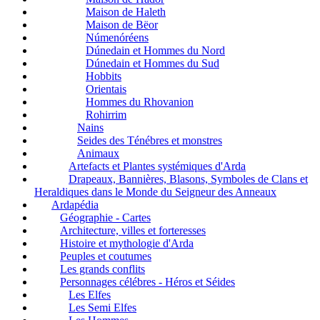
Maison de Haleth
Maison de Bëor
Númenóréens
Dúnedain et Hommes du Nord
Dúnedain et Hommes du Sud
Hobbits
Orientais
Hommes du Rhovanion
Rohirrim
Nains
Seides des Ténébres et monstres
Animaux
Artefacts et Plantes systémiques d'Arda
Drapeaux, Bannières, Blasons, Symboles de Clans et
Heraldiques dans le Monde du Seigneur des Anneaux
Ardapédia
Géographie - Cartes
Architecture, villes et forteresses
Histoire et mythologie d'Arda
Peuples et coutumes
Les grands conflits
Personnages célébres - Héros et Séides
Les Elfes
Les Semi Elfes