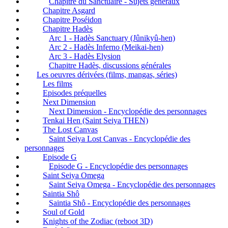
Chapitre du Sanctuaire - Sujets généraux
Chapitre Asgard
Chapitre Poséidon
Chapitre Hadès
Arc 1 - Hadès Sanctuary (Jûnikyû-hen)
Arc 2 - Hadès Inferno (Meikai-hen)
Arc 3 - Hadès Elysion
Chapitre Hadès, discussions générales
Les oeuvres dérivées (films, mangas, séries)
Les films
Episodes préquelles
Next Dimension
Next Dimension - Encyclopédie des personnages
Tenkai Hen (Saint Seiya THEN)
The Lost Canvas
Saint Seiya Lost Canvas - Encyclopédie des
personnages
Episode G
Episode G - Encyclopédie des personnages
Saint Seiya Omega
Saint Seiya Omega - Encyclopédie des personnages
Saintia Shô
Saintia Shô - Encyclopédie des personnages
Soul of Gold
Knights of the Zodiac (reboot 3D)