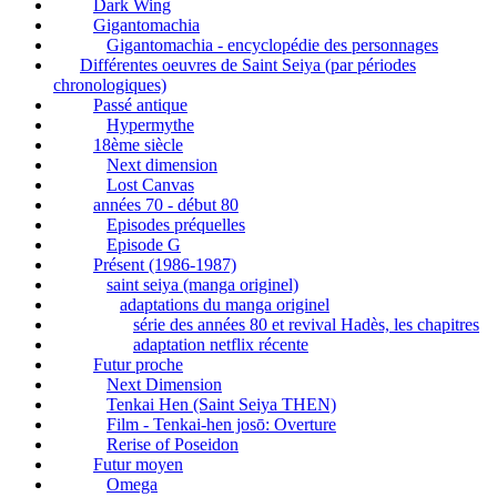
Dark Wing
Gigantomachia
Gigantomachia - encyclopédie des personnages
Différentes oeuvres de Saint Seiya (par périodes
chronologiques)
Passé antique
Hypermythe
18ème siècle
Next dimension
Lost Canvas
années 70 - début 80
Episodes préquelles
Episode G
Présent (1986-1987)
saint seiya (manga originel)
adaptations du manga originel
série des années 80 et revival Hadès, les chapitres
adaptation netflix récente
Futur proche
Next Dimension
Tenkai Hen (Saint Seiya THEN)
Film - Tenkai-hen josō: Overture
Rerise of Poseidon
Futur moyen
Omega