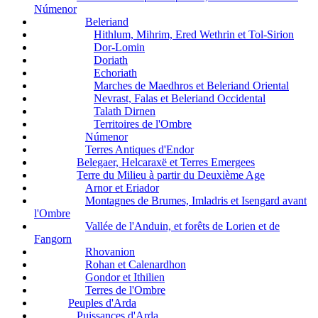
Númenor
Beleriand
Hithlum, Mihrim, Ered Wethrin et Tol-Sirion
Dor-Lomin
Doriath
Echoriath
Marches de Maedhros et Beleriand Oriental
Nevrast, Falas et Beleriand Occidental
Talath Dirnen
Territoires de l'Ombre
Númenor
Terres Antiques d'Endor
Belegaer, Helcaraxë et Terres Emergees
Terre du Milieu à partir du Deuxième Age
Arnor et Eriador
Montagnes de Brumes, Imladris et Isengard avant
l'Ombre
Vallée de l'Anduin, et forêts de Lorien et de
Fangorn
Rhovanion
Rohan et Calenardhon
Gondor et Ithilien
Terres de l'Ombre
Peuples d'Arda
Puissances d'Arda