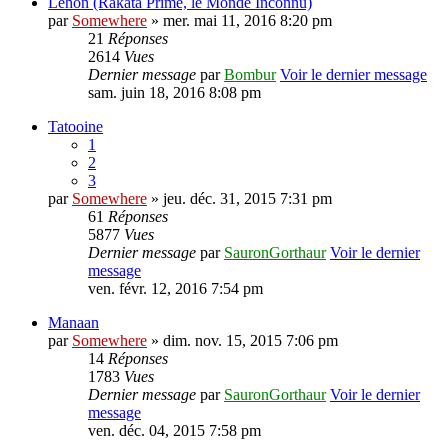
Lehon (Rakata Prime, le Monde Inconnu)
par
Somewhere
» mer. mai 11, 2016 8:20 pm
21
Réponses
2614
Vues
Dernier message
par
Bombur
Voir le dernier message
sam. juin 18, 2016 8:08 pm
Tatooine
1
2
3
par
Somewhere
» jeu. déc. 31, 2015 7:31 pm
61
Réponses
5877
Vues
Dernier message
par
SauronGorthaur
Voir le dernier
message
ven. févr. 12, 2016 7:54 pm
Manaan
par
Somewhere
» dim. nov. 15, 2015 7:06 pm
14
Réponses
1783
Vues
Dernier message
par
SauronGorthaur
Voir le dernier
message
ven. déc. 04, 2015 7:58 pm