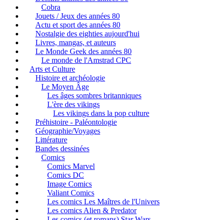
Cobra
Jouets / Jeux des années 80
Actu et sport des années 80
Nostalgie des eighties aujourd'hui
Livres, mangas, et auteurs
Le Monde Geek des années 80
Le monde de l'Amstrad CPC
Arts et Culture
Histoire et archéologie
Le Moyen Âge
Les âges sombres britanniques
L'ère des vikings
Les vikings dans la pop culture
Préhistoire - Paléontologie
Géographie/Voyages
Littérature
Bandes dessinées
Comics
Comics Marvel
Comics DC
Image Comics
Valiant Comics
Les comics Les Maîtres de l'Univers
Les comics Alien & Predator
Les comics (et romans) Star Wars