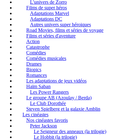
L'univers de Zorro
Films de super héros
Adaptations Marvel
Adaptations DC
Autres univers super héroiques
Road Movies, films et séries de voyage
Films et séries d'aventure
Action
Catastrophe
Comédies
Comédies musicales
Drames
Biopics
Romances
Les adaptations de jeux vidéos
Haïm Saban
Les Power Rangers
Le groupe AB (Azoulay / Berda)
Le Club Dorothée
Steven Spielberg et la galaxie Amblin
Les cinéastes
Nos cinéastes favoris
Peter Jackson
Le Seigneur des anneaux (la trilogie)
Le Hobbit (la trilogie)