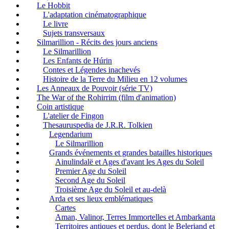
Le Hobbit
L'adaptation cinématographique
Le livre
Sujets transversaux
Silmarillion - Récits des jours anciens
Le Silmarillion
Les Enfants de Húrin
Contes et Légendes inachevés
Histoire de la Terre du Milieu en 12 volumes
Les Anneaux de Pouvoir (série TV)
The War of the Rohirrim (film d'animation)
Coin artistique
L'atelier de Fingon
Thesauruspedia de J.R.R. Tolkien
Legendarium
Le Silmarillion
Grands événements et grandes batailles historiques
Ainulindalë et Ages d'avant les Ages du Soleil
Premier Age du Soleil
Second Age du Soleil
Troisième Age du Soleil et au-delà
Arda et ses lieux emblématiques
Cartes
Aman, Valinor, Terres Immortelles et Ambarkanta
Territoires antiques et perdus, dont le Beleriand et