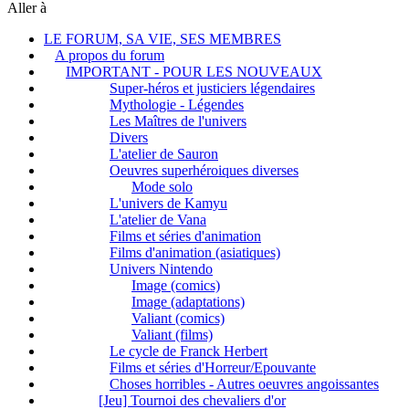
Aller à
LE FORUM, SA VIE, SES MEMBRES
A propos du forum
IMPORTANT - POUR LES NOUVEAUX
Super-héros et justiciers légendaires
Mythologie - Légendes
Les Maîtres de l'univers
Divers
L'atelier de Sauron
Oeuvres superhéroiques diverses
Mode solo
L'univers de Kamyu
L'atelier de Vana
Films et séries d'animation
Films d'animation (asiatiques)
Univers Nintendo
Image (comics)
Image (adaptations)
Valiant (comics)
Valiant (films)
Le cycle de Franck Herbert
Films et séries d'Horreur/Epouvante
Choses horribles - Autres oeuvres angoissantes
[Jeu] Tournoi des chevaliers d'or