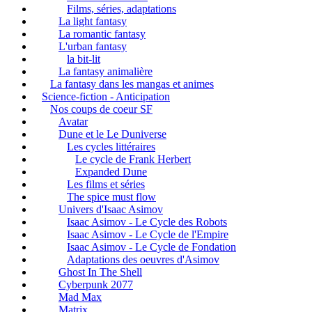
Films, séries, adaptations
La light fantasy
La romantic fantasy
L'urban fantasy
la bit-lit
La fantasy animalière
La fantasy dans les mangas et animes
Science-fiction - Anticipation
Nos coups de coeur SF
Avatar
Dune et le Le Duniverse
Les cycles littéraires
Le cycle de Frank Herbert
Expanded Dune
Les films et séries
The spice must flow
Univers d'Isaac Asimov
Isaac Asimov - Le Cycle des Robots
Isaac Asimov - Le Cycle de l'Empire
Isaac Asimov - Le Cycle de Fondation
Adaptations des oeuvres d'Asimov
Ghost In The Shell
Cyberpunk 2077
Mad Max
Matrix