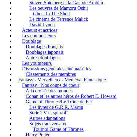
Steven Spielberg et la Galaxie Amblin
Les oeuvres de Mamoru Oshii
Ghost In The Shell
Le cinéma de Terrence Malick
David Lynch
Acteurs et actrices
Les compositeurs
Doublage
Doublages français
Doublages japonais
Autres doublages
Les youtubeurs
Discussions générales cinéma/séries
Classements des membres
Fantasy - Merveilleux - Médiéval Fantastique
Fantasy - Nos coups de coeur
À la croisée des mondes
Conan et les autres héros de Robert E. Howard
Game of Thrones/Le Trône de Fer
Les livres de G.R.R. Martin
Série TV et spin-off
Autres adaptations
Sujets transversaux
Tournoi Game of Thrones
Harry Potter