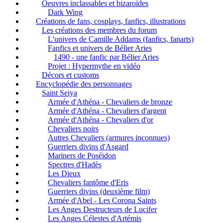
Oeuvres inclassables et bizaroïdes
Dark Wing
Créations de fans, cosplays, fanfics, illustrations
Les créations des membres du forum
L'univers de Camille Addams (fanfics, fanarts)
Fanfics et univers de Bélier Aries
1490 - une fanfic par Bélier Aries
Projet : Hypermythe en vidéo
Décors et customs
Encyclopédie des personnages
Saint Seiya
Armée d'Athéna - Chevaliers de bronze
Armée d'Athéna - Chevaliers d'argent
Armée d'Athéna - Chevaliers d'or
Chevaliers noirs
Autres Chevaliers (armures inconnues)
Guerriers divins d'Asgard
Mariners de Poséidon
Spectres d'Hadès
Les Dieux
Chevaliers fantôme d'Eris
Guerriers divins (deuxième film)
Armée d'Abel - Les Corona Saints
Les Anges Destructeurs de Lucifer
Les Anges Célestes d'Artémis