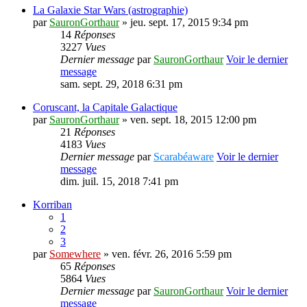
La Galaxie Star Wars (astrographie)
par
SauronGorthaur
» jeu. sept. 17, 2015 9:34 pm
14
Réponses
3227
Vues
Dernier message
par
SauronGorthaur
Voir le dernier
message
sam. sept. 29, 2018 6:31 pm
Coruscant, la Capitale Galactique
par
SauronGorthaur
» ven. sept. 18, 2015 12:00 pm
21
Réponses
4183
Vues
Dernier message
par
Scarabéaware
Voir le dernier
message
dim. juil. 15, 2018 7:41 pm
Korriban
1
2
3
par
Somewhere
» ven. févr. 26, 2016 5:59 pm
65
Réponses
5864
Vues
Dernier message
par
SauronGorthaur
Voir le dernier
message