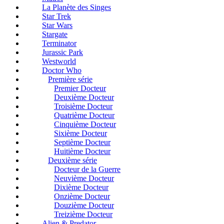
La Planète des Singes
Star Trek
Star Wars
Stargate
Terminator
Jurassic Park
Westworld
Doctor Who
Première série
Premier Docteur
Deuxième Docteur
Troisième Docteur
Quatrième Docteur
Cinquième Docteur
Sixième Docteur
Septième Docteur
Huitième Docteur
Deuxième série
Docteur de la Guerre
Neuvième Docteur
Dixième Docteur
Onzième Docteur
Douzième Docteur
Treizième Docteur
Alien & Predator