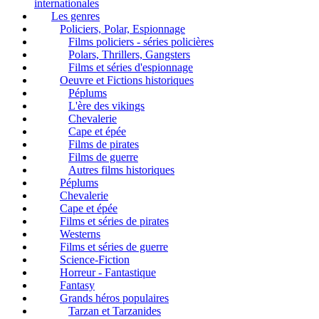
internationales
Les genres
Policiers, Polar, Espionnage
Films policiers - séries policières
Polars, Thrillers, Gangsters
Films et séries d'espionnage
Oeuvre et Fictions historiques
Péplums
L'ère des vikings
Chevalerie
Cape et épée
Films de pirates
Films de guerre
Autres films historiques
Péplums
Chevalerie
Cape et épée
Films et séries de pirates
Westerns
Films et séries de guerre
Science-Fiction
Horreur - Fantastique
Fantasy
Grands héros populaires
Tarzan et Tarzanides