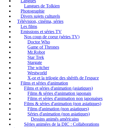
Langues
Langues de Tolkien
Photographie
Divers sujets culturels
Télévision, cinéma, séries
Les films
Emissions et séries TV
Nos coup de coeur (séries TV)
Doctor Who
Game of Thrones
Mr.Robot
Star Trek
Stargate
The witcher
Westworld
X-or et la trilogie des shérifs de l'espace
Films et séries d'animation
Films et séries d'animation (asiatiques)
Films & séries d'animation japonais
Films et séries d'animation non japonaises
Films & séries d'animation (non asiatiques)
Films d'animation (non asiatiques)
Séries d'animation (non asiatiques)
Dessins animés américains
Séries animées de la DIC : Collaborations