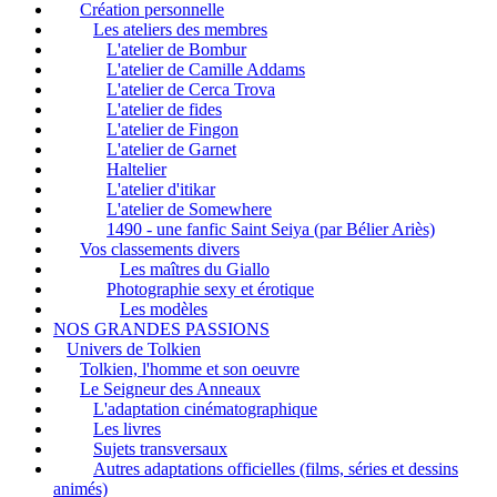
Création personnelle
Les ateliers des membres
L'atelier de Bombur
L'atelier de Camille Addams
L'atelier de Cerca Trova
L'atelier de fides
L'atelier de Fingon
L'atelier de Garnet
Haltelier
L'atelier d'itikar
L'atelier de Somewhere
1490 - une fanfic Saint Seiya (par Bélier Ariès)
Vos classements divers
Les maîtres du Giallo
Photographie sexy et érotique
Les modèles
NOS GRANDES PASSIONS
Univers de Tolkien
Tolkien, l'homme et son oeuvre
Le Seigneur des Anneaux
L'adaptation cinématographique
Les livres
Sujets transversaux
Autres adaptations officielles (films, séries et dessins
animés)