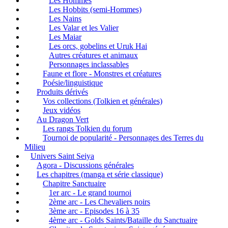
Les Hommes
Les Hobbits (semi-Hommes)
Les Nains
Les Valar et les Valier
Les Maiar
Les orcs, gobelins et Uruk Hai
Autres créatures et animaux
Personnages inclassables
Faune et flore - Monstres et créatures
Poésie/linguistique
Produits dérivés
Vos collections (Tolkien et générales)
Jeux vidéos
Au Dragon Vert
Les rangs Tolkien du forum
Tournoi de popularité - Personnages des Terres du
Milieu
Univers Saint Seiya
Agora - Discussions générales
Les chapitres (manga et série classique)
Chapitre Sanctuaire
1er arc - Le grand tournoi
2ème arc - Les Chevaliers noirs
3ème arc - Episodes 16 à 35
4ème arc - Golds Saints/Bataille du Sanctuaire